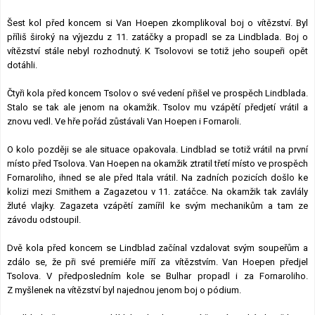
Šest kol před koncem si Van Hoepen zkomplikoval boj o vítězství. Byl
příliš široký na výjezdu z 11. zatáčky a propadl se za Lindblada. Boj o
vítězství stále nebyl rozhodnutý. K Tsolovovi se totiž jeho soupeři opět
dotáhli.
Čtyři kola před koncem Tsolov o své vedení přišel ve prospěch Lindblada.
Stalo se tak ale jenom na okamžik. Tsolov mu vzápětí předjetí vrátil a
znovu vedl. Ve hře pořád zůstávali Van Hoepen i Fornaroli.
O kolo později se ale situace opakovala. Lindblad se totiž vrátil na první
místo před Tsolova. Van Hoepen na okamžik ztratil třetí místo ve prospěch
Fornaroliho, ihned se ale před Itala vrátil. Na zadních pozicích došlo ke
kolizi mezi Smithem a Zagazetou v 11. zatáčce. Na okamžik tak zavlály
žluté vlajky. Zagazeta vzápětí zamířil ke svým mechanikům a tam ze
závodu odstoupil.
Dvě kola před koncem se Lindblad začínal vzdalovat svým soupeřům a
zdálo se, že při své premiéře míří za vítězstvím. Van Hoepen předjel
Tsolova. V předposledním kole se Bulhar propadl i za Fornaroliho.
Z myšlenek na vítězství byl najednou jenom boj o pódium.