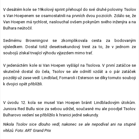
V desátém kole se 19kolový sprint přehoupl do své druhé poloviny. Tsolov
s Van Hoepenem se osamostatnili na prvních dvou pozicích. Zdálo se, že
Van Hoepen má rychlost, naslouchal ovšem pokynům svého inženýra a na
Bulhara neútočil.
Sedmému Browningovi se zkomplikovala cesta za bodovaným
výsledkem. Dostal totiž desetisekundový trest za to, že v jednom ze
soubojů získal trvající výhodu výjezdem mimo trať.
V jedenáctém kole si Van Hoepen vyšlápl na Tsolova. V první zatáčce se
skutečně dostal do čela, Tsolov se ale odmítl vzdát a o pár zatáček
později už zase vedl. Lindblad, Fornaroli i Esterson se díky tomuto souboji
k dvojici opět přiblížili.
V úvodu 12. kola se musel Van Hoepen bránit Lindbladovým útokům.
Juniora Red Bullu sice za sebou udržel, současně mu ale poodjel Tsolov.
Bulharovo vedení se přiblížilo k hranici jedné sekundy.
Nikola Tsolov sice dlouho vedl, nakonec se ale nepodíval ani na stupně
vítězů. Foto: ART Grand Prix