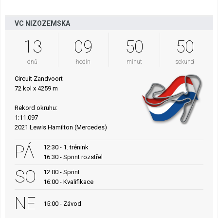
VC NIZOZEMSKA
13
09
50
48
dnů
hodin
minut
sekund
Circuit Zandvoort
72 kol x 4259 m
Rekord okruhu:
1:11.097
2021 Lewis Hamilton (Mercedes)
PÁ
12:30 - 1. trénink
16:30 - Sprint rozstřel
SO
12:00 - Sprint
16:00 - Kvalifikace
NE
15:00 - Závod