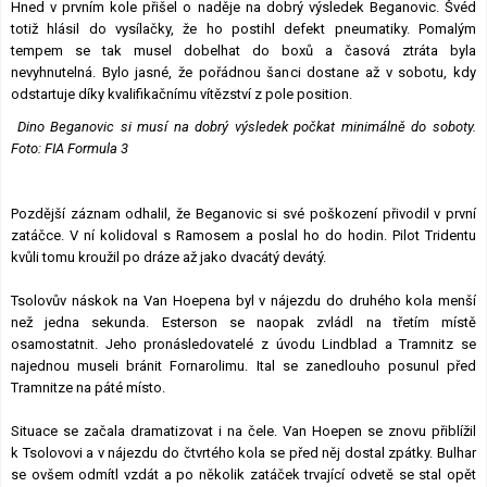
Hned v prvním kole přišel o naděje na dobrý výsledek Beganovic. Švéd
totiž hlásil do vysílačky, že ho postihl defekt pneumatiky. Pomalým
tempem se tak musel dobelhat do boxů a časová ztráta byla
nevyhnutelná. Bylo jasné, že pořádnou šanci dostane až v sobotu, kdy
odstartuje díky kvalifikačnímu vítězství z pole position.
Dino Beganovic si musí na dobrý výsledek počkat minimálně do soboty.
Foto: FIA Formula 3
Pozdější záznam odhalil, že Beganovic si své poškození přivodil v první
zatáčce. V ní kolidoval s Ramosem a poslal ho do hodin. Pilot Tridentu
kvůli tomu kroužil po dráze až jako dvacátý devátý.
Tsolovův náskok na Van Hoepena byl v nájezdu do druhého kola menší
než jedna sekunda. Esterson se naopak zvládl na třetím místě
osamostatnit. Jeho pronásledovatelé z úvodu Lindblad a Tramnitz se
najednou museli bránit Fornarolimu. Ital se zanedlouho posunul před
Tramnitze na páté místo.
Situace se začala dramatizovat i na čele. Van Hoepen se znovu přiblížil
k Tsolovovi a v nájezdu do čtvrtého kola se před něj dostal zpátky. Bulhar
se ovšem odmítl vzdát a po několik zatáček trvající odvetě se stal opět