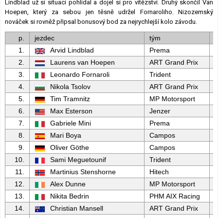
Lindblad už si situaci pohlídal a dojel si pro vítězství. Druhý skončil Van
Hoepen, který za sebou jen těsně udržel Fornaroliho. Nizozemský
nováček si rovněž připsal bonusový bod za nejrychlejší kolo závodu.
p.
jezdec
tým
1.
Arvid Lindblad
Prema
2.
Laurens van Hoepen
ART Grand Prix
3.
Leonardo Fornaroli
Trident
4.
Nikola Tsolov
ART Grand Prix
5.
Tim Tramnitz
MP Motorsport
6.
Max Esterson
Jenzer
7.
Gabriele Mini
Prema
8.
Mari Boya
Campos
9.
Oliver Göthe
Campos
10.
Sami Meguetounif
Trident
11.
Martinius Stenshorne
Hitech
12.
Alex Dunne
MP Motorsport
13.
Nikita Bedrin
PHM AIX Racing
14.
Christian Mansell
ART Grand Prix