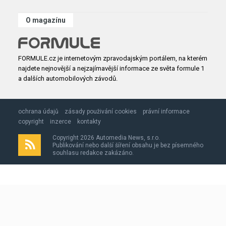
O magazínu
FORMULE.cz je internetovým zpravodajským portálem, na kterém
najdete nejnovější a nejzajímavější informace ze světa formule 1
a dalších automobilových závodů.
ochrana údajů
zásady použivání cookies
právní informace
copyright
inzerce
kontakty
Copyright 2026 Automedia News, s.r.o.
Publikování nebo další šíření obsahu je bez písemného
souhlasu redakce zakázáno.