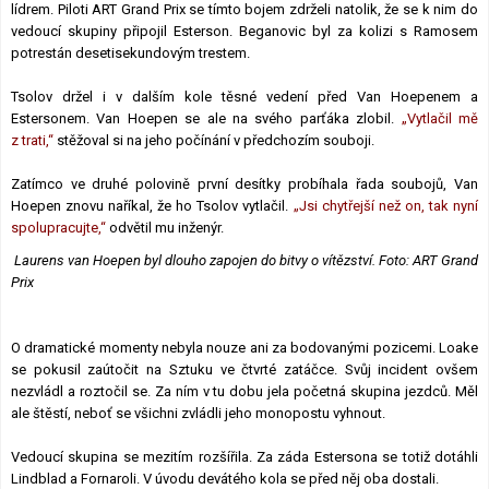
lídrem. Piloti ART Grand Prix se tímto bojem zdrželi natolik, že se k nim do
vedoucí skupiny připojil Esterson. Beganovic byl za kolizi s Ramosem
potrestán desetisekundovým trestem.
Tsolov držel i v dalším kole těsné vedení před Van Hoepenem a
Estersonem. Van Hoepen se ale na svého parťáka zlobil.
„Vytlačil mě
z trati,“
stěžoval si na jeho počínání v předchozím souboji.
Zatímco ve druhé polovině první desítky probíhala řada soubojů, Van
Hoepen znovu naříkal, že ho Tsolov vytlačil.
„Jsi chytřejší než on, tak nyní
spolupracujte,“
odvětil mu inženýr.
Laurens van Hoepen byl dlouho zapojen do bitvy o vítězství. Foto: ART Grand
Prix
O dramatické momenty nebyla nouze ani za bodovanými pozicemi. Loake
se pokusil zaútočit na Sztuku ve čtvrté zatáčce. Svůj incident ovšem
nezvládl a roztočil se. Za ním v tu dobu jela početná skupina jezdců. Měl
ale štěstí, neboť se všichni zvládli jeho monopostu vyhnout.
Vedoucí skupina se mezitím rozšířila. Za záda Estersona se totiž dotáhli
Lindblad a Fornaroli. V úvodu devátého kola se před něj oba dostali.