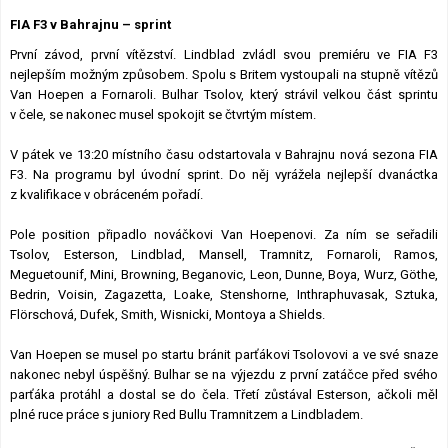
Lexikon F1
FIA F3 v Bahrajnu – sprint
První závod, první vítězství. Lindblad zvládl svou premiéru ve FIA F3
nejlepším možným způsobem. Spolu s Britem vystoupali na stupně vítězů
Van Hoepen a Fornaroli. Bulhar Tsolov, který strávil velkou část sprintu
v čele, se nakonec musel spokojit se čtvrtým místem.
V pátek ve 13:20 místního času odstartovala v Bahrajnu nová sezona FIA
F3. Na programu byl úvodní sprint. Do něj vyrážela nejlepší dvanáctka
z kvalifikace v obráceném pořadí.
Pole position připadlo nováčkovi Van Hoepenovi. Za ním se seřadili
Tsolov, Esterson, Lindblad, Mansell, Tramnitz, Fornaroli, Ramos,
Meguetounif, Mini, Browning, Beganovic, Leon, Dunne, Boya, Wurz, Göthe,
Bedrin, Voisin, Zagazetta, Loake, Stenshorne, Inthraphuvasak, Sztuka,
Flörschová, Dufek, Smith, Wisnicki, Montoya a Shields.
Van Hoepen se musel po startu bránit parťákovi Tsolovovi a ve své snaze
nakonec nebyl úspěšný. Bulhar se na výjezdu z první zatáčce před svého
parťáka protáhl a dostal se do čela. Třetí zůstával Esterson, ačkoli měl
plné ruce práce s juniory Red Bullu Tramnitzem a Lindbladem.