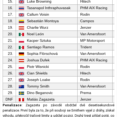
15.
Luke Browning
Hitech
16.
Tasanapol Inthraphuvasak
PHM AIX Racing
17.
Callum Voisin
Rodin
18.
Sebastián Montoya
Campos
19.
Charlie Wurz
Jenzer
20.
Noel León
Van Amersfoort
21.
Kacper Sztuka
MP Motorsport
22.
Santiago Ramos
Trident
23.
Sophia Flörschová
Van Amersfoort
24.
Joshua Dufek
PHM AIX Racing
25.
Piotr Wisnicki
Rodin
26.
Cian Shields
Hitech
27.
Joseph Loake
Rodin
28.
Tommy Smith
Van Amersfoort
29.
Dino Beganovic
Prema
DNF
Matiás Zagazeta
Jenzer
Penalizace
: Zagazeta po závodě obdržel dvě desetisekundové
penalizace. První byla za to, že při souboji se Smithem vyjel z dráhy, získal
výhodu, překročil traťové limity a udržel pozici. Druhý trest přišel poté, co