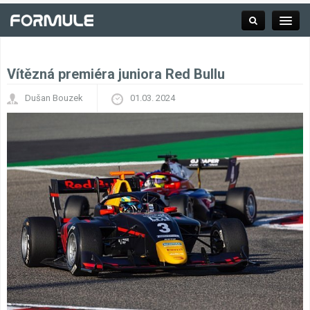
Vítězná premiéra juniora Red Bullu
Rubrika
Dušan Bouzek
01.03. 2024
Závodní série
Kalendář F1
Výsledky F1
Týmy a jezdci F1
Okruhy F1