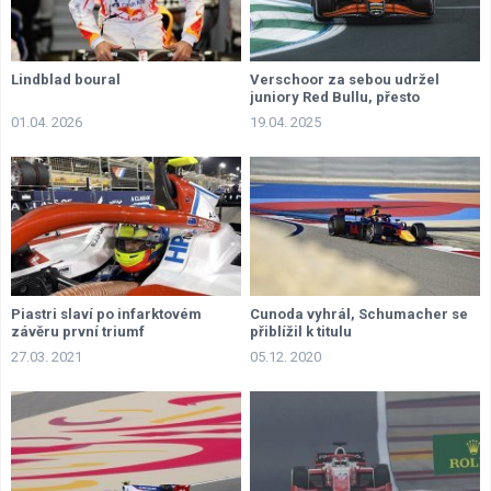
Lindblad boural
Verschoor za sebou udržel
juniory Red Bullu, přesto
ostrouhal
01.04. 2026
19.04. 2025
Piastri slaví po infarktovém
Cunoda vyhrál, Schumacher se
závěru první triumf
přiblížil k titulu
27.03. 2021
05.12. 2020