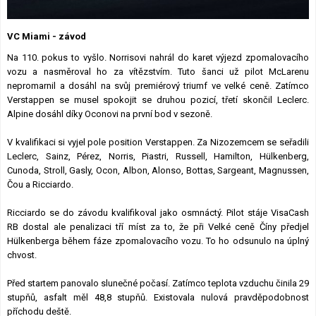
Lexikon F1
VC Miami - závod
Na 110. pokus to vyšlo. Norrisovi nahrál do karet výjezd zpomalovacího
vozu a nasměroval ho za vítězstvím. Tuto šanci už pilot McLarenu
nepromarnil a dosáhl na svůj premiérový triumf ve velké ceně. Zatímco
Verstappen se musel spokojit se druhou pozicí, třetí skončil Leclerc.
Alpine dosáhl díky Oconovi na první bod v sezoně.
V kvalifikaci si vyjel pole position Verstappen. Za Nizozemcem se seřadili
Leclerc, Sainz, Pérez, Norris, Piastri, Russell, Hamilton, Hülkenberg,
Cunoda, Stroll, Gasly, Ocon, Albon, Alonso, Bottas, Sargeant, Magnussen,
Čou a Ricciardo.
Ricciardo se do závodu kvalifikoval jako osmnáctý. Pilot stáje VisaCash
RB dostal ale penalizaci tří míst za to, že při Velké ceně Číny předjel
Hülkenberga během fáze zpomalovacího vozu. To ho odsunulo na úplný
chvost.
Před startem panovalo slunečné počasí. Zatímco teplota vzduchu činila 29
stupňů, asfalt měl 48,8 stupňů. Existovala nulová pravděpodobnost
příchodu deště.