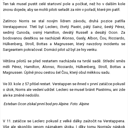
Ten tak musel pustit celé startovní pole a počkat, než ho v dalším kole
znovu dojede, aby se mohli piloti seřadit za ním v pořadí, které jim patří.
Zatímco Norris se stal novým lídrem závodu, druhá pozice patřila
Verstappenovi. Třetí byl Leclerc, čtvrtý Piastri, pátý Sainz, šestý Pérez,
sedmý Cunoda, osmý Hamilton, devátý Russell a desátý Ocon. Za
bodovanou desítkou se nacházeli Alonso, Gasly, Albon, Čou, Ricciardo,
Hülkenberg, Stroll, Bottas a Magnussen, který navzdory incidentu se
Sargeantem pokračoval. Domácí pilot už byl ze hry venku.
Většina pilotů se před restartem nacházela na tvrdé sadě. Střední směs
měli Pérez, Hamilton, Alonso, Ricciardo, Hülkenberg, Stroll, Bottas a
Magnussen. Úplně jinou cestou šel Čou, který obul měkkou sadu.
Ve 33. kole z 57 přišel restart. Verstappen se ihned v první zatáčce pokusil
o útok, Norris ale vedení udržel. Leclerc se musel bránit Piastrimu, ani zde
ale ke změně nedošlo.
Esteban Ocon získal první bod pro Alpine. Foto: Alpine
V 11. zatáčce se Leclerc pokusil z velké dálky zaútočit na Verstappena.
Vše ale skončilo jenom náznakem útoku. I díky tomu Norrisův náskok