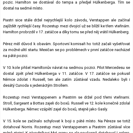
pozic. Hamilton se dostával do tempa a předjel Hülkenberga. Tím se
dostal na sedmé místo.
Piastri sice stále držel nejrychlejší kolo závodu, Verstappen ale začínal
zajíždět rychlejší časy. Rozestup mezi dvojicí už se blížil ke třem vteřinám.
Hamilton probrzdil v 17. zatáčce a díky tomu se před něj vrátil Hülkenberg.
Pérez měl důvod k obavám. Sportovní komisaři ho totiž začali vyšetřovat
za možné ulití startu. Mexičan se po problémech v první zatáčce nacházel
na páté pozici.
V 10. kole přišel Hamiltonův návrat na sedmou pozici. Pilot Mercedesu se
dostal zpět před Hülkenberga v 11. zatáčce. V 17. zatáčce se pokusil
Němce zdolat i Russell, ten ale zatím zůstával vzadu. Nedaleko byli i
desátý Cunoda s jedenáctým Strollem.
Rozestup mezi Verstappenem a Piastrim se držel pod třemi vteřinami.
Stroll, Sargeant a Bottas zajeli do boxů. Russell ve 12. kole konečně zdolal
Hülkenberga. Němec vzápětí zajel do boxů, stejně jako Gasly.
V 15. kole se začínalo schylovat k boji o páté místo. Na Péreze se totiž
dotahoval Norris. Rozestup mezi Verstappenem a Piastrim zůstával více
méně stejný. K závodníkovi McLarenu se ale současně dotahoval Leclerc.