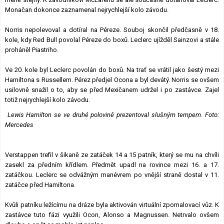
Monačan dokonce zaznamenal nejrychlejší kolo závodu.
Norris nepolevoval a dotíral na Péreze. Souboj skončil předčasně v 18.
kole, kdy Red Bull povolal Péreze do boxů. Leclerc ujížděl Sainzovi a stále
proháněl Piastriho.
Ve 20. kole byl Leclerc povolán do boxů. Na trať se vrátil jako šestý mezi
Hamiltona s Russellem. Pérez předjel Ocona a byl devátý. Norris se ovšem
usilovně snažil o to, aby se před Mexičanem udržel i po zastávce. Zajel
totiž nejrychlejší kolo závodu.
Lewis Hamilton se ve druhé polovině prezentoval slušným tempem. Foto:
Mercedes
Verstappen trefil v šikaně ze zatáček 14 a 15 patník, který se mu na chvíli
zasekl za předním křídlem. Předmět upadl na rovince mezi 16. a 17.
zatáčkou. Leclerc se odvážným manévrem po vnější straně dostal v 11.
zatáčce před Hamiltona.
Kvůli patníku ležícímu na dráze byla aktivován virtuální zpomalovací vůz. K
zastávce tuto fázi využili Ocon, Alonso a Magnussen. Netrvalo ovšem