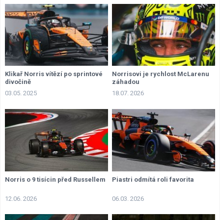
Klikař Norris vítězí po sprintové
Norrisovi je rychlost McLarenu
divočině
záhadou
03.05. 2025
18.07. 2026
Norris o 9 tisícin před Russellem
Piastri odmítá roli favorita
12.06. 2026
06.03. 2026