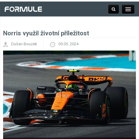
Norris využil životní příležitost
Rubrika
Dušan Bouzek
05.05. 2024
Závodní série
Kalendář F1
Výsledky F1
Týmy a jezdci F1
Okruhy F1