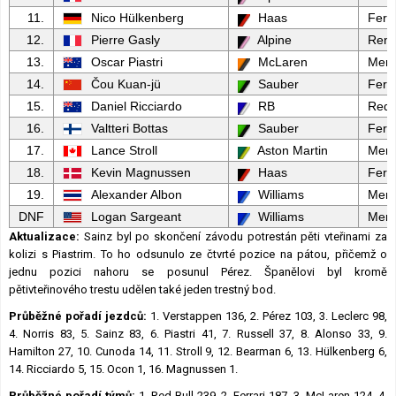
11.
Nico Hülkenberg
Haas
Ferra
12.
Pierre Gasly
Alpine
Rena
13.
Oscar Piastri
McLaren
Merc
14.
Čou Kuan-jü
Sauber
Ferra
15.
Daniel Ricciardo
RB
Red 
16.
Valtteri Bottas
Sauber
Ferra
17.
Lance Stroll
Aston Martin
Merc
18.
Kevin Magnussen
Haas
Ferra
19.
Alexander Albon
Williams
Merc
DNF
Logan Sargeant
Williams
Merc
Aktualizace:
Sainz byl po skončení závodu potrestán pěti vteřinami za
kolizi s Piastrim. To ho odsunulo ze čtvrté pozice na pátou, přičemž o
jednu pozici nahoru se posunul Pérez. Španělovi byl kromě
pětivteřinového trestu udělen také jeden trestný bod.
Průběžné pořadí jezdců:
1. Verstappen 136, 2. Pérez 103, 3. Leclerc 98,
4. Norris 83, 5. Sainz 83, 6. Piastri 41, 7. Russell 37, 8. Alonso 33, 9.
Hamilton 27, 10. Cunoda 14, 11. Stroll 9, 12. Bearman 6, 13. Hülkenberg 6,
14. Ricciardo 5, 15. Ocon 1, 16. Magnussen 1.
Průběžné pořadí týmů:
1. Red Bull 239, 2. Ferrari 187, 3. McLaren 124, 4.