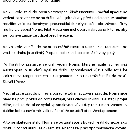
dlouho a opět se mohlo jet naplno.
Ve 23. kole zajel do boxů Verstappen, čímž Piastrimu umožnil ujmout se
vedení. Nizozemec se na dráhu vrátil jako čtvrtý před Leclercem. Monačan
mezitím zajel na čerstvých pneumatikách nejrychlejší kolo závodu. Brzy
mu ho ale sebral Norris. Pilot McLarenu měl dobře nakročeno k tomu, aby
se i po své zastávce udržel před Pérezem.
Ve 28. kole zamířili do boxů souběžně Piastri a Sainz. Pilot McLarenu se
vrátil na dráhu jako čtvrtý. Propadl se tak za Leclerca. Sainz byl pátý.
Po Piastriho zastávce se ujal vedení Norris, který jel stále rychleji než
Verstappen. V tu chvíli vyjel na dráhu zpomalovací vůz. Došlo totiž ke
kolizi mezi Magnussenem a Sargeantem. Piloti okamžitě mířili do boxů.
Stavěl i Pérez.
Neutralizace závodu přinesla pořádné zdramatizování závodu. Norris sice
hned na první pokus do boxů nezajel, přes cílovou rovinku ale stačil projet
dříve, než se do akce vydal zpomalovací vůz. Díky tomu mohl zastavit v
dalším kole a navíc měl velkou šanci, že se udrží před Verstappenem.
A to se skutečně stalo. Norris se po zastávce v boxech vrátil do akce jako
první. Pilot McLarenu se ovšem stále nacházel před zpomalovacím vozem.