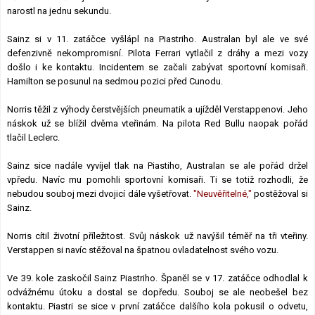
narostl na jednu sekundu.
Sainz si v 11. zatáčce vyšlápl na Piastriho. Australan byl ale ve své
defenzivně nekompromisní. Pilota Ferrari vytlačil z dráhy a mezi vozy
došlo i ke kontaktu. Incidentem se začali zabývat sportovní komisaři.
Hamilton se posunul na sedmou pozici před Cunodu.
Norris těžil z výhody čerstvějších pneumatik a ujížděl Verstappenovi. Jeho
náskok už se blížil dvěma vteřinám. Na pilota Red Bullu naopak pořád
tlačil Leclerc.
Sainz sice nadále vyvíjel tlak na Piastiho, Australan se ale pořád držel
vpředu. Navíc mu pomohli sportovní komisaři. Ti se totiž rozhodli, že
nebudou souboj mezi dvojicí dále vyšetřovat.
"Neuvěřitelné,"
postěžoval si
Sainz.
Norris cítil životní příležitost. Svůj náskok už navýšil téměř na tři vteřiny.
Verstappen si navíc stěžoval na špatnou ovladatelnost svého vozu.
Ve 39. kole zaskočil Sainz Piastriho. Španěl se v 17. zatáčce odhodlal k
odvážnému útoku a dostal se dopředu. Souboj se ale neobešel bez
kontaktu. Piastri se sice v první zatáčce dalšího kola pokusil o odvetu,