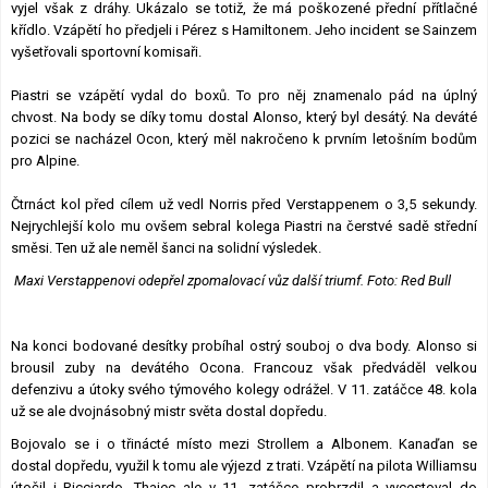
vyjel však z dráhy. Ukázalo se totiž, že má poškozené přední přítlačné
křídlo. Vzápětí ho předjeli i Pérez s Hamiltonem. Jeho incident se Sainzem
vyšetřovali sportovní komisaři.
Piastri se vzápětí vydal do boxů. To pro něj znamenalo pád na úplný
chvost. Na body se díky tomu dostal Alonso, který byl desátý. Na deváté
pozici se nacházel Ocon, který měl nakročeno k prvním letošním bodům
pro Alpine.
Čtrnáct kol před cílem už vedl Norris před Verstappenem o 3,5 sekundy.
Nejrychlejší kolo mu ovšem sebral kolega Piastri na čerstvé sadě střední
směsi. Ten už ale neměl šanci na solidní výsledek.
Maxi Verstappenovi odepřel zpomalovací vůz další triumf. Foto: Red Bull
Na konci bodované desítky probíhal ostrý souboj o dva body. Alonso si
brousil zuby na devátého Ocona. Francouz však předváděl velkou
defenzivu a útoky svého týmového kolegy odrážel. V 11. zatáčce 48. kola
už se ale dvojnásobný mistr světa dostal dopředu.
Bojovalo se i o třinácté místo mezi Strollem a Albonem. Kanaďan se
dostal dopředu, využil k tomu ale výjezd z trati. Vzápětí na pilota Williamsu
útočil i Ricciardo, Thajec ale v 11. zatáčce probrzdil a vycestoval do