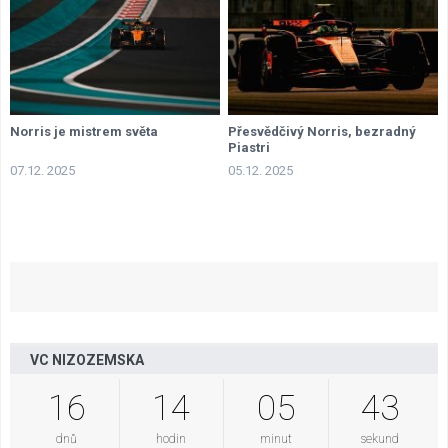
Norris je mistrem světa
Přesvědčivý Norris, bezradný
Piastri
07.12. 2025
05.12. 2025
VC NIZOZEMSKA
16
14
05
42
dnů
hodin
minut
sekund