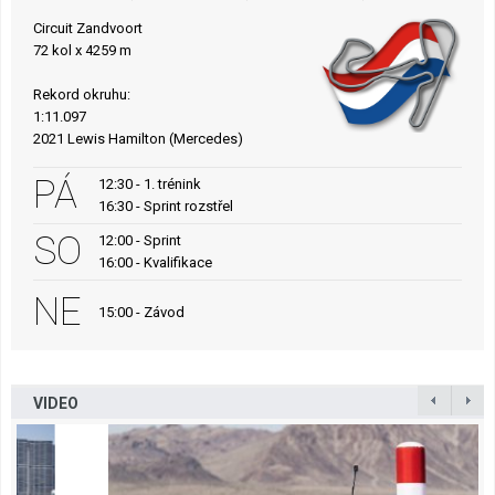
Circuit Zandvoort
72 kol x 4259 m
Rekord okruhu:
1:11.097
2021 Lewis Hamilton (Mercedes)
PÁ
12:30 - 1. trénink
16:30 - Sprint rozstřel
SO
12:00 - Sprint
16:00 - Kvalifikace
NE
15:00 - Závod
VIDEO