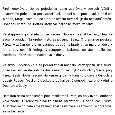
Pirelli očekávalo, že se pojede na jednu zastávku v boxech. Většina
startovního pole obula pro úvodní úsek střední sadu pneumatik. Hamilton,
Alonso, Magnussen a Ricciardo se ovšem rozhodli jít do nejtvrdší směsi.
Opačnou cestou šel Bottas, který začínal na nejměkčí variantě.
Verstappen si po startu udržel vedení. Naopak zaspal Leclerc, který se
začal propadat. Na druhé místo se posunul Sainz. O drama se postaral
Pérez. Mexičan šel v první zatáčce pozdě na brzdy a jen málo chybělo k
tomu, aby sestřelil kolegu Verstappena. Nakonec se vše obešlo bez
incidentu. Pérez pouze vycestoval z dráhy.
Ve zbytku prvního kola se pořadí znovu míchalo. Verstappen sice zůstal
první, Leclerc se ale vrátil na druhé místo. Třetí byl Piastri, čtvrtý Sainz, pátý
Pérez, šestý Norris, sedmý Hülkenberg, osmý Hamilton, devátý Cunoda a
desátý Russell. Ve druhé desítce probíhal ostrý souboj mezi piloty Alpine
Oconem a Gaslym.
Hamilton se na tvrdé směsi pneumatik trápil. Poté, co ho v úvodu druhého
kola zdolal Hülkenberg, číhal za ním na příležitost i Cunoda. Zářil Piastri.
Australan ve druhém kole zaznamenal nejrychlejší čas závodu a dotahoval
se na Leclerca.