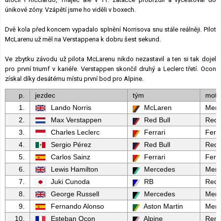
únikové zóny. Vzápětí jsme ho viděli v boxech.
Dvě kola před koncem vypadalo splnění Norrisova snu stále reálněji. Pilot
McLarenu už měl na Verstappena k dobru šest sekund.
Ve zbytku závodu už pilota McLarenu nikdo nezastavil a ten si tak dojel
pro první triumf v kariéře. Verstappen skončil druhý a Leclerc třetí. Ocon
získal díky desátému místu první bod pro Alpine.
p.
jezdec
tým
moto
1.
Lando Norris
McLaren
Merc
2.
Max Verstappen
Red Bull
Red 
3.
Charles Leclerc
Ferrari
Ferra
4.
Sergio Pérez
Red Bull
Red 
5.
Carlos Sainz
Ferrari
Ferra
6.
Lewis Hamilton
Mercedes
Merc
7.
Juki Cunoda
RB
Red 
8.
George Russell
Mercedes
Merc
9.
Fernando Alonso
Aston Martin
Merc
10.
Esteban Ocon
Alpine
Rena