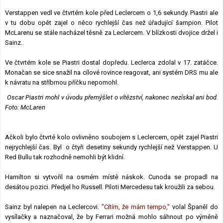
Verstappen vedl ve čtvrtém kole před Leclercem o 1,6 sekundy. Piastri ale
v tu dobu opět zajel o něco rychlejší čas než úřadující šampion. Pilot
McLarenu se stále nacházel těsně za Leclercem. V blízkosti dvojice držel i
Sainz.
Ve čtvrtém kole se Piastri dostal dopředu. Leclerca zdolal v 17. zatáčce.
Monačan se sice snažil na cílové rovince reagovat, ani systém DRS mu ale
k návratu na stříbrnou příčku nepomohl.
Oscar Piastri mohl v úvodu přemýšlet o vítězství, nakonec nezískal ani bod.
Foto: McLaren
Ačkoli bylo čtvrté kolo ovlivněno soubojem s Leclercem, opět zajel Piastri
nejrychlejší čas. Byl o čtyři desetiny sekundy rychlejší než Verstappen. U
Red Bullu tak rozhodně nemohli být klidní.
Hamilton si vytvořil na osmém místě náskok. Cunoda se propadl na
desátou pozici. Předjel ho Russell. Piloti Mercedesu tak kroužili za sebou.
Sainz byl nalepen na Leclercovi.
"Cítím, že mám tempo,"
volal Španěl do
vysílačky a naznačoval, že by Ferrari možná mohlo sáhnout po výměně