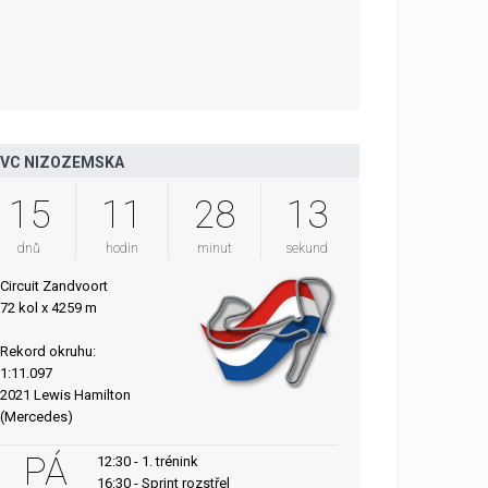
VC NIZOZEMSKA
15
11
28
12
dnů
hodin
minut
sekund
Circuit Zandvoort
72 kol x 4259 m
Rekord okruhu:
1:11.097
2021 Lewis Hamilton
(Mercedes)
PÁ
12:30 - 1. trénink
16:30 - Sprint rozstřel