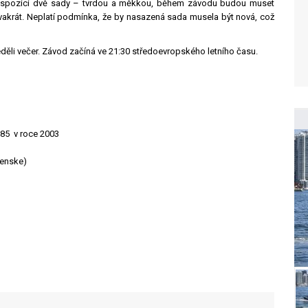
k dispozici dvě sady – tvrdou a měkkou, během závodu budou muset
akrát. Neplatí podmínka, že by nasazená sada musela být nová, což
ěli večer. Závod začíná ve 21:30 středoevropského letního času.
685 v roce 2003
Penske)