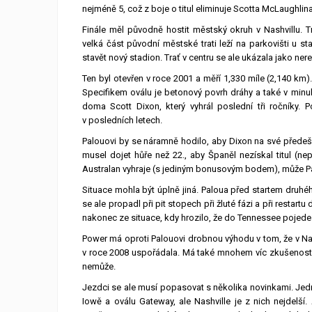
nejméně 5, což z boje o titul eliminuje Scotta McLaughli
Finále měl původně hostit městský okruh v Nashvillu. 
velká část původní městské trati leží na parkovišti u s
stavět nový stadion. Trať v centru se ale ukázala jako ne
Ten byl otevřen v roce 2001 a měří 1,330 míle (2,140 km
Specifikem oválu je betonový povrh dráhy a také v minul
doma Scott Dixon, který vyhrál poslední tři ročníky.
v posledních letech.
Palouovi by se náramně hodilo, aby Dixon na své předešl
musel dojet hůře než 22., aby Španěl nezískal titul 
Australan vyhraje (s jediným bonusovým bodem), může Pa
Situace mohla být úplně jiná. Paloua před startem druhé
se ale propadl při pit stopech při žluté fázi a při restart
nakonec ze situace, kdy hrozilo, že do Tennessee pojede
Power má oproti Palouovi drobnou výhodu v tom, že v Nash
v roce 2008 uspořádala. Má také mnohem víc zkušeností s o
nemůže.
Jezdci se ale musí popasovat s několika novinkami. Jedno
Iowě a oválu Gateway, ale Nashville je z nich nejdelš