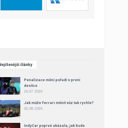
Nejčtenější články
Penalizace mění pořadí v první
desítce
26.07. 2026
Jak může Ferrari měnit vůz tak rychle?
02.08. 2026
IndyCar poprvé ukázala, jak bude