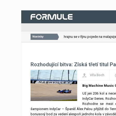
26.07.2026
VC Bahrajnu se v říjnu pojede na malajsijské
Novinky
Rozhodující bitva: Získá třetí titul 
Víťa Boch
Big Machine Music C
Už jen 206 kol a nece
IndyCar Series. Rozho
Rozhodne se mezi d
šampionem IndyCar – Španěl Álex Palou přijíždí do Ten
bonusový bod za vedení alespoň jednoho kola v závodě), 