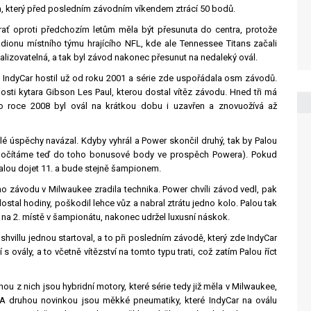
na, který před posledním závodním víkendem ztrácí 50 bodů.
Trať oproti předchozím letům měla být přesunuta do centra, protože
tadionu místního týmu hrajícího NFL, kde ale Tennessee Titans začali
realizovatelná, a tak byl závod nakonec přesunut na nedaleký ovál.
). IndyCar hostil už od roku 2001 a série zde uspořádala osm závodů.
osti kytara Gibson Les Paul, kterou dostal vítěz závodu. Hned tři má
 Po roce 2008 byl ovál na krátkou dobu i uzavřen a znovuožívá až
é úspěchy navázal. Kdyby vyhrál a Power skončil druhý, tak by Palou
(nepočítáme teď do toho bonusové body ve prospěch Powera). Pokud
lou dojet 11. a bude stejně šampionem.
ho závodu v Milwaukee zradila technika. Power chvíli závod vedl, pak
u dostal hodiny, poškodil lehce vůz a nabral ztrátu jedno kolo. Palou tak
 na 2. místě v šampionátu, nakonec udržel luxusní náskok.
villu jednou startoval, a to při posledním závodě, který zde IndyCar
vály, a to včetně vítězství na tomto typu trati, což zatím Palou říct
u z nich jsou hybridní motory, které série tedy již měla v Milwaukee,
í. A druhou novinkou jsou měkké pneumatiky, které IndyCar na oválu