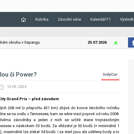
Rubrika
Závodní série
Kalendář F1
Výsledk
m okruhu v Sepangu
25.07.2026
Lando Norris
Palou či Power?
IndyCar
13.09. 2024
ity Grand Prix – před závodem
lých 268 mil (v přepočtu 431 km) zbývá do konce letošního ročníku
dne se na oválu v Tennessee, kam se série vrací poprvé od roku 2008.
věma závodníky a jeden z nich se určitě stane trojnásobným
nessee s náskokem 33 bodů. Za vítězství je 50 bodů (+ minimálně 1
maximálně lze získat 54 bodů. I za start jsou ale uděleny body a to