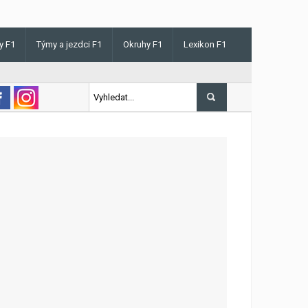
y F1
Týmy a jezdci F1
Okruhy F1
Lexikon F1
 v Maďarsku letos poprvé vyhrál kvalifikaci