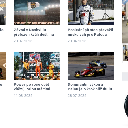
do
Závod v Nashvillu
Poslední pit stop převážil
přeložen kvůli dešti na
misku vah pro Paloua
pondělí
20.07. 2026
20.04. 2026
mu
Power po roce opět
Dominantní výkon a
vítězí, Palou má titul
Palou je o krok blíž titulu
11.08. 2025
28.07. 2025