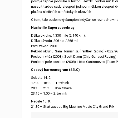
použije teprve podruhé v historii. Jezdci budou mít 
nasadit tvrdou sadu alespoň jednou, měkkou alespoň dv
platí na silničních a městských okruzích.
O tom, kdo bude nový šampion IndyCar, se rozhodne v ned
Nashville Superspeedway
Délka okruhu: 1,330 míle (2,140 km).
Délka závodu: 206 kol / 268 mil
První závod: 2001
Rekord okruhu: Sam Hornish Jr. (Panther Racing) - 0:22.9
Poslední vítěz (2008): Scott Dixon (Chip Ganassi Racing)
Poslední pole position (2008): Hélio Castroneves (Team 
Časový harmonogram (SELČ)
Sobota 14. 9.
17:00 – 18:30 – 1. trénink
20:15 – 21:15 – Kvalifikace
23:15 – 1:00 – 2. trénink
Neděle 15. 9.
21:30 – Start závodu Big Machine Music City Grand Prix