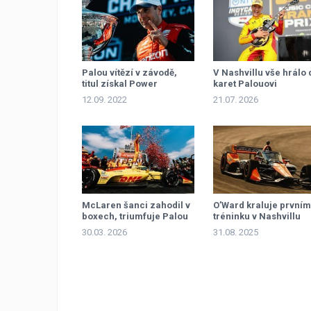
Palou vítězí v závodě,
V Nashvillu vše hrálo 
titul získal Power
karet Palouovi
12.09. 2022
21.07. 2026
McLaren šanci zahodil v
O’Ward kraluje první
boxech, triumfuje Palou
tréninku v Nashvillu
30.03. 2026
31.08. 2025