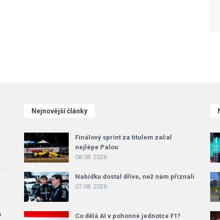
Nejnovější články
Finálový sprint za titulem začal
nejlépe Palou
08.08. 2026
Nabídku dostal dříve, než nám přiznali
07.08. 2026
a
Co dělá AI v pohonné jednotce F1?