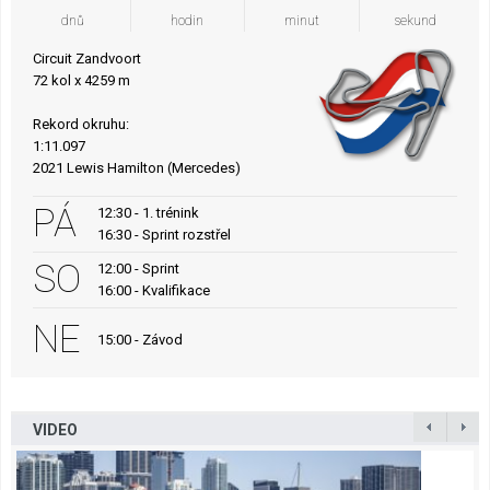
dnů
hodin
minut
sekund
Circuit Zandvoort
72 kol x 4259 m
Rekord okruhu:
1:11.097
2021 Lewis Hamilton (Mercedes)
PÁ
12:30 - 1. trénink
16:30 - Sprint rozstřel
SO
12:00 - Sprint
16:00 - Kvalifikace
NE
15:00 - Závod
VIDEO