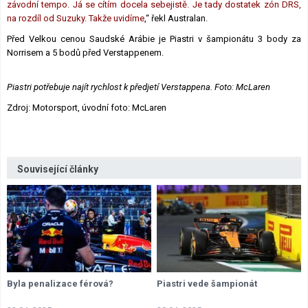
závodní tempo. Já se cítím docela sebejistě. Je tady dostatek zón DRS,
na rozdíl od Suzuky. Takže uvidíme
,“ řekl Australan.
Před Velkou cenou Saudské Arábie je Piastri v šampionátu 3 body za
Norrisem a 5 bodů před Verstappenem.
Piastri potřebuje najít rychlost k předjetí Verstappena. Foto: McLaren
Zdroj: Motorsport, úvodní foto: McLaren
Související články
Byla penalizace férová?
Piastri vede šampionát