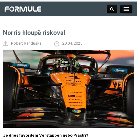
Norris hloupě riskoval
Rubrika
Róbert Randuška
20.04. 2025
Závodní série
Kalendář F1
Výsledky F1
Týmy a jezdci F1
Okruhy F1
Je dnes favoritem Verstappen nebo Piastri?