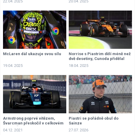
22.04. 2025
20.04. 2025
McLaren dál ukazuje svou sílu
Norrise s Piastrim dělí méně než
dvě desetiny, Cunoda přidělal
mechanikům práci
19.04. 2025
18.04. 2025
Armstrong poprvé vítězem,
Piastri se pořádně obul do
Švarcman přeskočil v celkovém
Sainze
pořadí Žoua
04.12. 2021
27.07. 2026