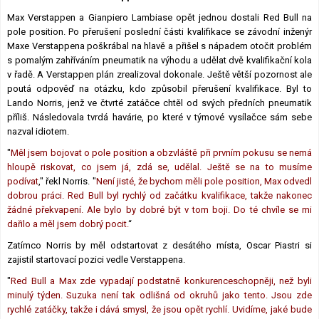
Lexikon F1
Max Verstappen a Gianpiero Lambiase opět jednou dostali Red Bull na
pole position. Po přerušení poslední části kvalifikace se závodní inženýr
Maxe Verstappena poškrábal na hlavě a přišel s nápadem otočit problém
s pomalým zahříváním pneumatik na výhodu a udělat dvě kvalifikační kola
v řadě. A Verstappen plán zrealizoval dokonale. Ještě větší pozornost ale
poutá odpověď na otázku, kdo způsobil přerušení kvalifikace. Byl to
Lando Norris, jenž ve čtvrté zatáčce chtěl od svých předních pneumatik
příliš. Následovala tvrdá havárie, po které v týmové vysílačce sám sebe
nazval idiotem.
"
Měl jsem bojovat o pole position a obzvláště při prvním pokusu se nemá
hloupě riskovat, co jsem já, zdá se, udělal. Ještě se na to musíme
podívat
," řekl Norris. "
Není jisté, že bychom měli pole position, Max odvedl
dobrou práci. Red Bull byl rychlý od začátku kvalifikace, takže nakonec
žádné překvapení. Ale bylo by dobré být v tom boji. Do té chvíle se mi
dařilo a měl jsem dobrý pocit.
“
Zatímco Norris by měl odstartovat z desátého místa, Oscar Piastri si
zajistil startovací pozici vedle Verstappena.
"
Red Bull a Max zde vypadají podstatně konkurenceschopněji, než byli
minulý týden. Suzuka není tak odlišná od okruhů jako tento. Jsou zde
rychlé zatáčky, takže i dává smysl, že jsou opět rychlí. Uvidíme, jaké bude