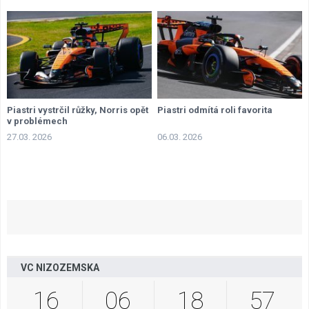
Piastri vystrčil růžky, Norris opět
Piastri odmítá roli favorita
v problémech
27.03. 2026
06.03. 2026
VC NIZOZEMSKA
16
06
18
57