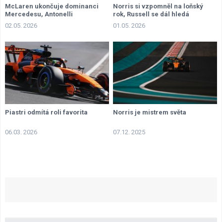
McLaren ukončuje dominanci
Norris si vzpomněl na loňský
Mercedesu, Antonelli
rok, Russell se dál hledá
penalizován
02.05. 2026
01.05. 2026
Piastri odmítá roli favorita
Norris je mistrem světa
06.03. 2026
07.12. 2025