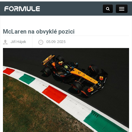
McLaren na obvyklé pozici
Rubrika
Jiří Hájek
05.09. 2025
Závodní série
Kalendář F1
Výsledky F1
Týmy a jezdci F1
Okruhy F1