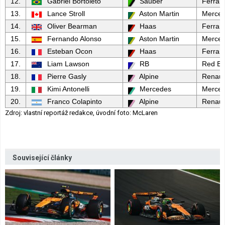
12.
Gabriel Bortoleto
Sauber
Ferrari
13.
Lance Stroll
Aston Martin
Merce
14.
Oliver Bearman
Haas
Ferrari
15.
Fernando Alonso
Aston Martin
Merce
16.
Esteban Ocon
Haas
Ferrari
17.
Liam Lawson
RB
Red Bu
18.
Pierre Gasly
Alpine
Renaul
19.
Kimi Antonelli
Mercedes
Merce
20.
Franco Colapinto
Alpine
Renaul
Zdroj: vlastní reportáž redakce, úvodní foto: McLaren
Související články