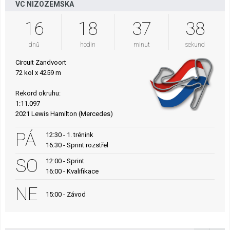
VC NIZOZEMSKA
16
18
37
37
dnů
hodin
minut
sekund
Circuit Zandvoort
72 kol x 4259 m
Rekord okruhu:
1:11.097
2021 Lewis Hamilton (Mercedes)
PÁ
12:30 - 1. trénink
16:30 - Sprint rozstřel
SO
12:00 - Sprint
16:00 - Kvalifikace
NE
15:00 - Závod