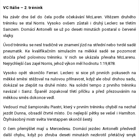
Lexikon F1
VC Itálie – 2. trénink
Na závěr dne šel do čela podle očekávání McLaren. Vítězem druhého
tréninku se stal Norris. Vysoko ovšem zůstali i druhý Leclerc se třetím
Sainzem. Domácí Antonelli se už po deseti minutách postaral o červené
vlajky.
Úvod tréninku se nesl tradičně ve znamení jízd na střední nebo tvrdé sadě
pneumatik. Ke kvalifikačním simulacím na měkké sadě se pozornost
stočila před polovinou tréninku. V nich se ukázala převaha McLarenu.
Nejrychlejší čas zajel Norris, jehož výkon měl hodnotu 1:19,878.
Vysoko opět skončilo Ferrari. Leclerc si sice při prvních pokusech na
měkké směsi stěžoval na nulovou přilnavost, když ale obul druhou sadu,
dokázal se zlepšit na druhé místo. Na solidní tempo z prvního tréninku
navázal i Sainz. Španěl zopakoval třetí příčku a před přezouváním na
měkkou směs dokonce vedl.
Vedoucí muž šampionátu Piastri, který v prvním tréninku chyběl na nechal
jezdit Dunna, obsadil čtvrté místo. Do nejlepší pětky se vešel i Hamilton.
Čtyřnásobný mistr světa Verstappen skončil šestý.
O čem přemýšlet mají u Mercedesu. Domácí jezdec Antonelli předvedl
další chybu, když po zhruba deseti minutách nezkrotil přetáčivý smyk