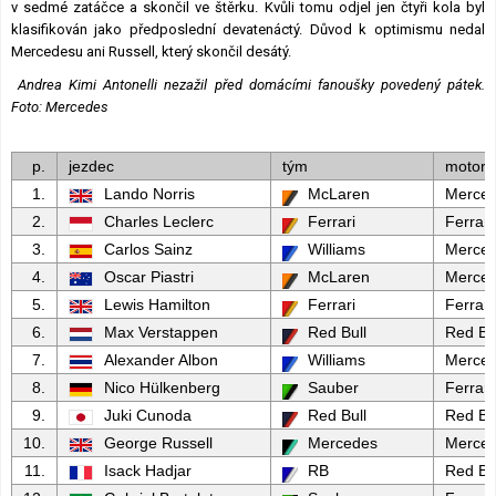
v sedmé zatáčce a skončil ve štěrku. Kvůli tomu odjel jen čtyři kola byl
klasifikován jako předposlední devatenáctý. Důvod k optimismu nedal
Mercedesu ani Russell, který skončil desátý.
Andrea Kimi Antonelli nezažil před domácími fanoušky povedený pátek.
Foto: Mercedes
p.
jezdec
tým
motor
1.
Lando Norris
McLaren
Merce
2.
Charles Leclerc
Ferrari
Ferrari
3.
Carlos Sainz
Williams
Merce
4.
Oscar Piastri
McLaren
Merce
5.
Lewis Hamilton
Ferrari
Ferrari
6.
Max Verstappen
Red Bull
Red Bu
7.
Alexander Albon
Williams
Merce
8.
Nico Hülkenberg
Sauber
Ferrari
9.
Juki Cunoda
Red Bull
Red Bu
10.
George Russell
Mercedes
Merce
11.
Isack Hadjar
RB
Red Bu