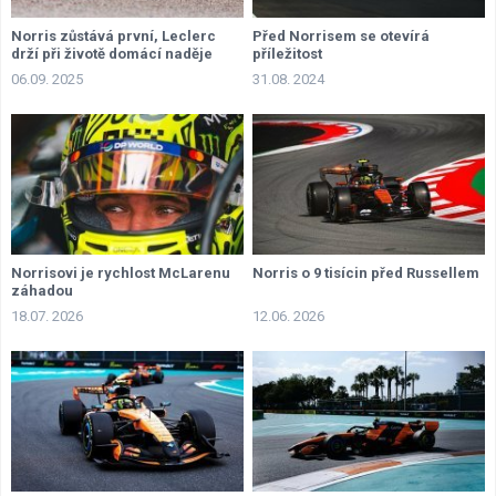
Norris zůstává první, Leclerc
Před Norrisem se otevírá
drží při životě domácí naděje
příležitost
06.09. 2025
31.08. 2024
Norrisovi je rychlost McLarenu
Norris o 9 tisícin před Russellem
záhadou
18.07. 2026
12.06. 2026