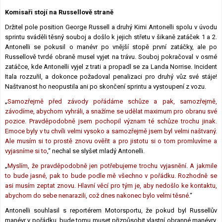
Lexikon F1
Komisaři stojí na Russellově straně
Držitel pole position George Russell a druhý Kimi Antonelli spolu v úvodu
sprintu sváděli těsný souboj a došlo k jejich střetu v šikaně zatáček 1 a 2.
Antonelli se pokusil o manévr po vnější stopě první zatáčky, ale po
Russellově tvrdé obraně musel vyjet na trávu. Souboj pokračoval v osmé
zatáčce, kde Antonelli vyjel z trati a propadl se za Landa Norrise. Incident
Itala rozzuřil, a dokonce požadoval penalizaci pro druhý vůz své stáje!
Naštvanost ho neopustila ani po skončení sprintu a vystoupení z vozu.
„
Samozřejmě před závody pořádáme schůze a pak, samozřejmě,
závodíme, abychom vyhráli, a snažíme se udělat maximum pro obranu své
pozice. Pravděpodobně jsem pochopil význam té schůze trochu jinak.
Emoce byly v tu chvíli velmi vysoko a samozřejmě jsem byl velmi naštvaný.
Ale musím si to prostě znovu ověřit a pro jistotu si o tom promluvíme a
vyjasníme si to
,“ nechal se slyšet mladý Antonelli.
„
Myslím, že pravděpodobně jen potřebujeme trochu vyjasnění. A jakmile
to bude jasné, pak to bude podle mě všechno v pořádku. Rozhodně se
asi musím zeptat znovu. Hlavní věcí pro tým je, aby nedošlo ke kontaktu,
abychom do sebe nenarazili, což dnes nakonec bylo velmi těsné.
“
Antonelli souhlasil s reportérem Motorsportu, že pokud byl Russellův
manévr v pořádku, bude tomu muset přizpůsobit vlastní obranné manévry.