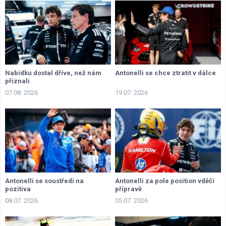
Nabídku dostal dříve, než nám
Antonelli se chce ztratit v dálce
přiznali
07.08. 2026
19.07. 2026
Antonelli se soustředí na
Antonelli za pole position vděčí
pozitiva
přípravě
08.07. 2026
05.07. 2026