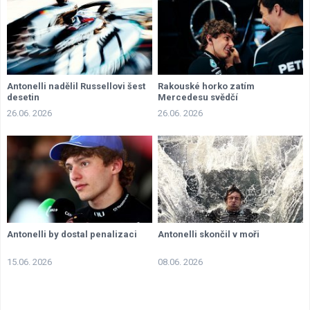
Antonelli nadělil Russellovi šest
Rakouské horko zatím
desetin
Mercedesu svědčí
26.06. 2026
26.06. 2026
Antonelli by dostal penalizaci
Antonelli skončil v moři
15.06. 2026
08.06. 2026