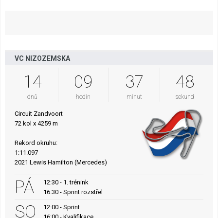
VC NIZOZEMSKA
14
09
37
47
dnů
hodin
minut
sekund
Circuit Zandvoort
72 kol x 4259 m
Rekord okruhu:
1:11.097
2021 Lewis Hamilton (Mercedes)
PÁ
12:30 - 1. trénink
16:30 - Sprint rozstřel
SO
12:00 - Sprint
16:00 - Kvalifikace