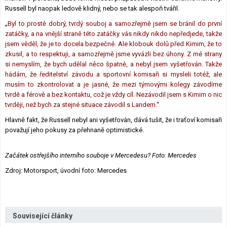
Russell byl naopak ledově klidný, nebo se tak alespoň tvářil.
„
Byl to prostě dobrý, tvrdý souboj a samozřejmě jsem se bránil do první
zatáčky, a na vnější straně této zatáčky vás nikdy nikdo nepředjede, takže
jsem věděl, že je to docela bezpečné. Ale klobouk dolů před Kimim, že to
zkusil, a to respektuji, a samozřejmě jsme vyvázli bez úhony. Z mé strany
si nemyslím, že bych udělal něco špatně, a nebyl jsem vyšetřován. Takže
hádám, že ředitelství závodu a sportovní komisaři si mysleli totéž, ale
musím to zkontrolovat a je jasné, že mezi týmovými kolegy závodíme
tvrdě a férově a bez kontaktu, což je vždy cíl. Nezávodil jsem s Kimim o nic
tvrději, než bych za stejné situace závodil s Landem.
“
Hlavně fakt, že Russell nebyl ani vyšetřován, dává tušit, že i traťoví komisaři
považují jeho pokusy za přehnaně optimistické.
Začátek ostřejšího interního souboje v Mercedesu? Foto: Mercedes
Zdroj: Motorsport, úvodní foto: Mercedes
Související články