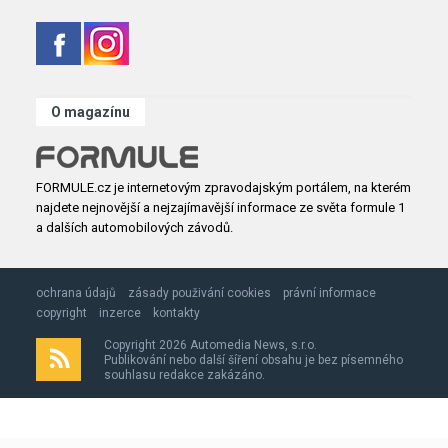
O magazínu
FORMULE.cz je internetovým zpravodajským portálem, na kterém
najdete nejnovější a nejzajímavější informace ze světa formule 1
a dalších automobilových závodů.
ochrana údajů
zásady použivání cookies
právní informace
copyright
inzerce
kontakty
Copyright 2026 Automedia News, s.r.o.
Publikování nebo další šíření obsahu je bez písemného
souhlasu redakce zakázáno.