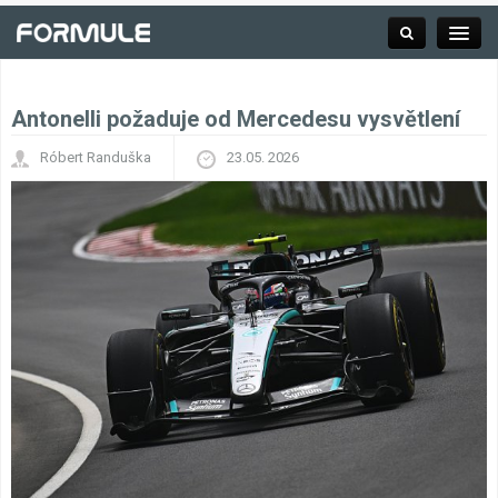
Antonelli požaduje od Mercedesu vysvětlení
Rubrika
Róbert Randuška
23.05. 2026
Závodní série
Kalendář F1
Výsledky F1
Týmy a jezdci F1
Okruhy F1