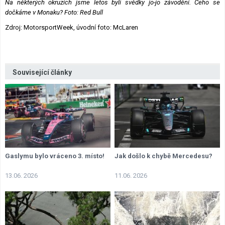
Na některých okruzích jsme letos byli svědky jo-jo závodění. Čeho se
dočkáme v Monaku? Foto: Red Bull
Zdroj: MotorsportWeek, úvodní foto: McLaren
Související články
Gaslymu bylo vráceno 3. místo!
Jak došlo k chybě Mercedesu?
13.06. 2026
11.06. 2026