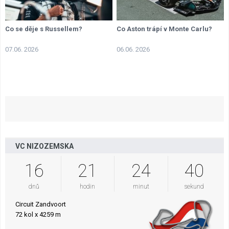
Co se děje s Russellem?
Co Aston trápí v Monte Carlu?
07.06. 2026
06.06. 2026
VC NIZOZEMSKA
16
21
24
39
dnů
hodin
minut
sekund
Circuit Zandvoort
72 kol x 4259 m