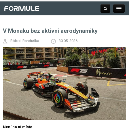
V Monaku bez aktivní aerodynamiky
Rubrika
Róbert Randuška
30.05. 2026
Závodní série
Kalendář F1
Výsledky F1
Týmy a jezdci F1
Okruhy F1
Není na ní místo