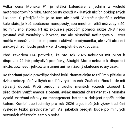
Lexikon F1
Velká cena Monaka F1 je stálicí kalendáře a jedním z vrcholů
motorsportovního roku. Monoposty krouží v klikatých ulicích obklopených
luxusem. S předjížděním je to tam ale horší. Vlastně nejhorší z celého
kalendáře, jelikož současné monoposty jsou mnohem větší než vozy z 50.
let minulého století. F1 už zkoušela jezdcům pomoci skrze DRS nebo
povinné dvě zastávky v boxech, nic ale skutečně nefungovalo. Letos
mohla v pasáži za tunelem pomoci aktivní aerodynamika, ale kvůli absenci
únikových zón bude příští víkend kompletně deaktivována.
Před závodem FIA potvrdila, že pro rok 2026 nebudou mít piloti k
dispozici žádné pohyblivé pomůcky, Straight Mode nebude k dispozici
nikde, což i sedí, jelikož tam téměř ani není žádný skutečně rovný úsek.
Rozhodnutí padlo pravděpodobně kvůli dramatickým rozdílům v přítlaku a
riziku nebezpečně velkých rozdílů v rychlostech. Zrušení režimu bude mít
výrazný dopad. Piloti budou v trochu menších vozech zkoušet k
předjíždění využít energii z baterií, avšak unikátní charakteristika Monaka
vyvolá extrémní nároky na management baterie a dobíjení napříč celým
kolem. Kombinace techniky pro rok 2026 a jedinečných výzev trati činí
výsledek těžko předvídatelným. Asi jakékoli předjetí bude po minulých
sezonách vítězstvím samo o sobě.