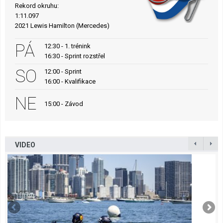
Rekord okruhu:
1:11.097
2021 Lewis Hamilton (Mercedes)
PÁ
12:30 - 1. trénink
16:30 - Sprint rozstřel
SO
12:00 - Sprint
16:00 - Kvalifikace
NE
15:00 - Závod
VIDEO