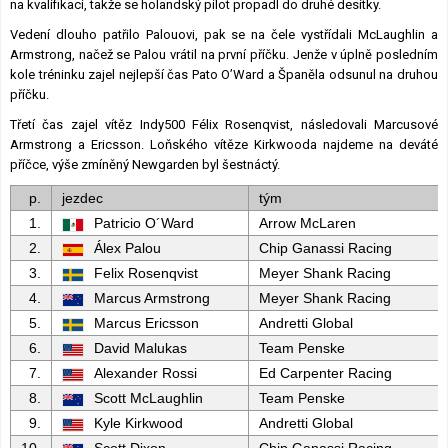
na kvalifikaci, takže se holandský pilot propadl do druhé desítky.
Vedení dlouho patřilo Palouovi, pak se na čele vystřídali McLaughlin a
Armstrong, načež se Palou vrátil na první příčku. Jenže v úplně posledním
kole tréninku zajel nejlepší čas Pato O’Ward a Španěla odsunul na druhou
příčku.
Třetí čas zajel vítěz Indy500 Félix Rosenqvist, následovali Marcusové
Armstrong a Ericsson. Loňského vítěze Kirkwooda najdeme na deváté
příčce, výše zmíněný Newgarden byl šestnáctý.
p.
jezdec
tým
1.
Patricio O´Ward
Arrow McLaren
2.
Álex Palou
Chip Ganassi Racing
3.
Felix Rosenqvist
Meyer Shank Racing
4.
Marcus Armstrong
Meyer Shank Racing
5.
Marcus Ericsson
Andretti Global
6.
David Malukas
Team Penske
7.
Alexander Rossi
Ed Carpenter Racing
8.
Scott McLaughlin
Team Penske
9.
Kyle Kirkwood
Andretti Global