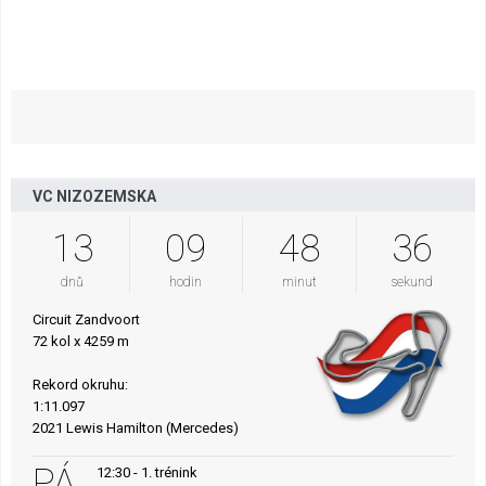
VC NIZOZEMSKA
13
09
48
35
dnů
hodin
minut
sekund
Circuit Zandvoort
72 kol x 4259 m
Rekord okruhu:
1:11.097
2021 Lewis Hamilton (Mercedes)
PÁ
12:30 - 1. trénink