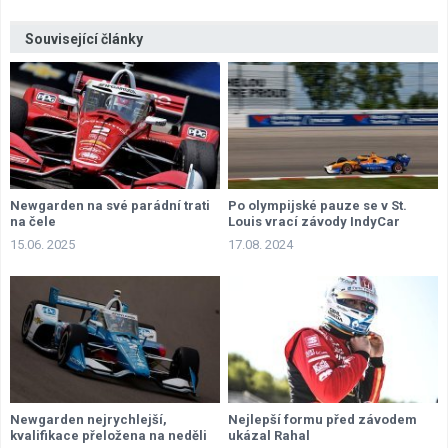
Související články
Newgarden na své parádní trati
Po olympijské pauze se v St.
na čele
Louis vrací závody IndyCar
15.06. 2025
17.08. 2024
Newgarden nejrychlejší,
Nejlepší formu před závodem
kvalifikace přeložena na neděli
ukázal Rahal