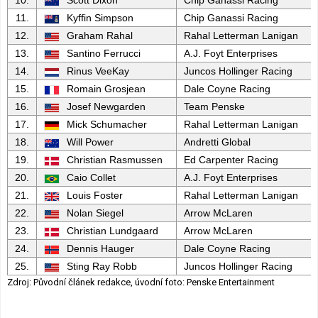
10.
Scott Dixon
Chip Ganassi Racing
11.
Kyffin Simpson
Chip Ganassi Racing
12.
Graham Rahal
Rahal Letterman Lanigan
13.
Santino Ferrucci
A.J. Foyt Enterprises
14.
Rinus VeeKay
Juncos Hollinger Racing
15.
Romain Grosjean
Dale Coyne Racing
16.
Josef Newgarden
Team Penske
17.
Mick Schumacher
Rahal Letterman Lanigan
18.
Will Power
Andretti Global
19.
Christian Rasmussen
Ed Carpenter Racing
20.
Caio Collet
A.J. Foyt Enterprises
21.
Louis Foster
Rahal Letterman Lanigan
22.
Nolan Siegel
Arrow McLaren
23.
Christian Lundgaard
Arrow McLaren
24.
Dennis Hauger
Dale Coyne Racing
25.
Sting Ray Robb
Juncos Hollinger Racing
Zdroj: Původní článek redakce, úvodní foto: Penske Entertainment