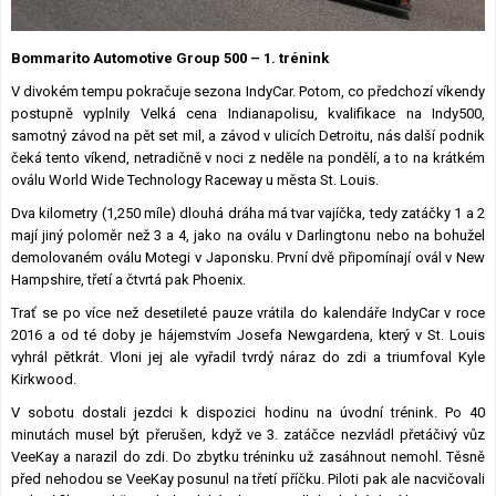
Lexikon F1
Bommarito Automotive Group 500 – 1. trénink
V divokém tempu pokračuje sezona IndyCar. Potom, co předchozí víkendy
postupně vyplnily Velká cena Indianapolisu, kvalifikace na Indy500,
samotný závod na pět set mil, a závod v ulicích Detroitu, nás další podnik
čeká tento víkend, netradičně v noci z neděle na pondělí, a to na krátkém
oválu World Wide Technology Raceway u města St. Louis.
Dva kilometry (1,250 míle) dlouhá dráha má tvar vajíčka, tedy zatáčky 1 a 2
mají jiný poloměr než 3 a 4, jako na oválu v Darlingtonu nebo na bohužel
demolovaném oválu Motegi v Japonsku. První dvě připomínají ovál v New
Hampshire, třetí a čtvrtá pak Phoenix.
Trať se po více než desetileté pauze vrátila do kalendáře IndyCar v roce
2016 a od té doby je hájemstvím Josefa Newgardena, který v St. Louis
vyhrál pětkrát. Vloni jej ale vyřadil tvrdý náraz do zdi a triumfoval Kyle
Kirkwood.
V sobotu dostali jezdci k dispozici hodinu na úvodní trénink. Po 40
minutách musel být přerušen, když ve 3. zatáčce nezvládl přetáčivý vůz
VeeKay a narazil do zdi. Do zbytku tréninku už zasáhnout nemohl. Těsně
před nehodou se VeeKay posunul na třetí příčku. Piloti pak ale nacvičovali