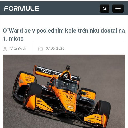
O´Ward se v posledním kole tréninku dostal na
Rubrika
1. místo
Víťa Boch
07.06. 2026
Závodní série
Kalendář F1
Výsledky F1
Týmy a jezdci F1
Okruhy F1