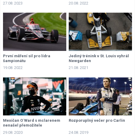
27.08. 2023
20.08. 2022
První měření sil pro lídra
Jediný trénink v St. Louis vyhrál
šampionátu
Newgarden
19.08. 2022
21.08. 2021
Mexičan O´Ward s mclarenem
Rozporuplný večer pro Carlin
nenašel přemožitele
29.08. 2020
24.08. 2019