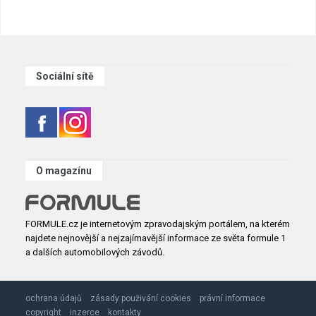
Sociální sítě
O magazínu
FORMULE.cz je internetovým zpravodajským portálem, na kterém
najdete nejnovější a nejzajímavější informace ze světa formule 1
a dalších automobilových závodů.
ochrana údajů
zásady použivání cookies
právní informace
copyright
inzerce
kontakty