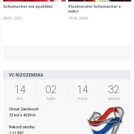
Schumacher má zpoždění
Vlastnoruční Schumacher v
aukci
28.01. 2021
19.06. 2020
VC NIZOZEMSKA
14
02
14
31
dnů
hodin
minut
sekund
Circuit Zandvoort
72 kol x 4259 m
Rekord okruhu:
1:11.097