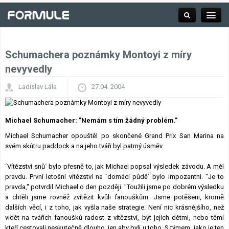
Schumachera poznámky Montoyi z míry
Rubrika
nevyvedly
Ladislav Lála
27.04. 2004
Závodní série
Michael Schumacher: "Nemám s tím žádný problém."
Kalendář F1
Michael Schumacher opouštěl po skončené Grand Prix San Marina na
svém skútru paddock a na jeho tváři byl patrný úsměv.
Výsledky F1
´Vítězství snů´ bylo přesně to, jak Michael popsal výsledek závodu. A měl
pravdu. První letošní vítězství na ´domácí půdě´ bylo impozantní. "Je to
Týmy a jezdci F1
pravda," potvrdil Michael o den později. "Toužili jsme po dobrém výsledku
a chtěli jsme rovněž zvítězit kvůli fanouškům. Jsme potěšeni, kromě
dalších věcí, i z toho, jak vyšla naše strategie. Není nic krásnějšího, než
Okruhy F1
vidět na tvářích fanoušků radost z vítězství, být jejich dětmi, nebo těmi
kteří cestovali neskutečně dlouho, jen aby byli u toho. S týmem, jako je ten