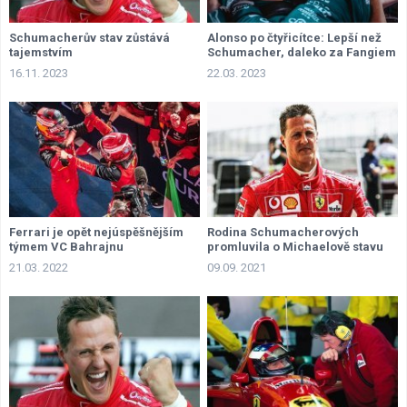
Schumacherův stav zůstává
Alonso po čtyřicítce: Lepší než
tajemstvím
Schumacher, daleko za Fangiem
16.11. 2023
22.03. 2023
Ferrari je opět nejúspěšnějším
Rodina Schumacherových
týmem VC Bahrajnu
promluvila o Michaelově stavu
21.03. 2022
09.09. 2021