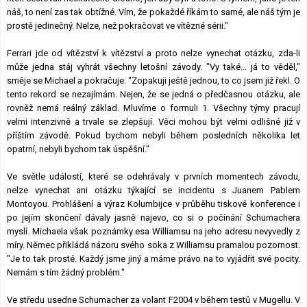
náš, to není zas tak obtížné. Vím, že pokaždé říkám to samé, ale náš tým je
Lexikon F1
prostě jedinečný. Nelze, než pokračovat ve vítězné sérii."
Ferrari jde od vítězství k vítězství a proto nelze vynechat otázku, zda-li
může jedna stáj vyhrát všechny letošní závody. "Vy také... já to věděl,"
směje se Michael a pokračuje. "Zopakuji ještě jednou, to co jsem již řekl. O
tento rekord se nezajímám. Nejen, že se jedná o předčasnou otázku, ale
rovněž nemá reálný základ. Mluvíme o formuli 1. Všechny týmy pracují
velmi intenzivně a trvale se zlepšují. Věci mohou být velmi odlišné již v
příštím závodě. Pokud bychom nebyli během posledních několika let
opatrní, nebyli bychom tak úspěšní."
Ve světle událostí, které se odehrávaly v prvních momentech závodu,
nelze vynechat ani otázku týkající se incidentu s Juanem Pablem
Montoyou. Prohlášení a výraz Kolumbijce v průběhu tiskové konference i
po jejím skončení dávaly jasně najevo, co si o počínání Schumachera
myslí. Michaela však poznámky esa Williamsu na jeho adresu nevyvedly z
míry. Němec přikládá názoru svého soka z Williamsu pramalou pozornost.
"Je to tak prosté. Každý jsme jiný a máme právo na to vyjádřit své pocity.
Nemám s tím žádný problém."
Ve středu usedne Schumacher za volant F2004 v během testů v Mugellu. V