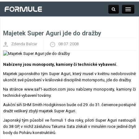
Majetek Super Aguri jde do dražby
Rubrika
Zdenda Balcar
08.07. 2008
Závodní série
Nabízeny jsou monoposty, kamiony či technické vybavení.
Majetek japonského tým Super Aguri, který musel v květnu nedobrovolně
ukončit své působení v královské disciplíně motorsportu, jde do dražby.
Kalendář F1
Na stránce www.saf1-auction.com jsou nabízeny monoposty, kamiony či
technické vybavení továrny.
Výsledky F1
Aukční síň SHM Smith Hodgkinson bude od 29. do 31. července postupně
dražit veškerý zbylý majetek Super Aguri.
Týmy a jezdci F1
Japonský tým působil ve formuli 1 dva roky, piloti Super Aguri nastoupili
do 38 GP, v nichž zásluhou Takuma Sata získali v minulém roce jediné čtyři
Okruhy F1
body do Poháru konstruktérů.