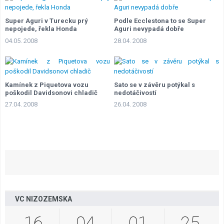
Super Aguri v Turecku prý
Podle Ecclestona to se Super
nepojede, řekla Honda
Aguri nevypadá dobře
04.05. 2008
28.04. 2008
Kamínek z Piquetova vozu
Sato se v závěru potýkal s
poškodil Davidsonovi chladič
nedotáčivostí
27.04. 2008
26.04. 2008
VC NIZOZEMSKA
16
04
01
24