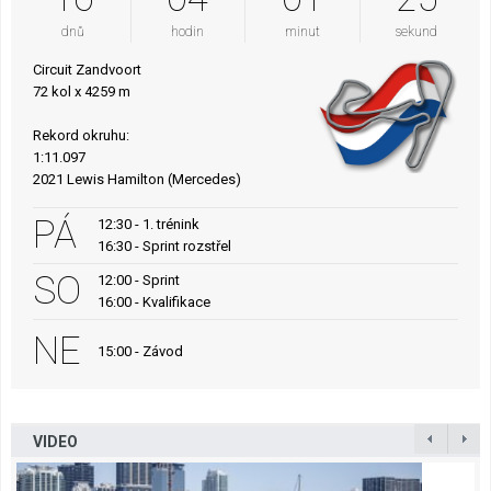
dnů
hodin
minut
sekund
Circuit Zandvoort
72 kol x 4259 m
Rekord okruhu:
1:11.097
2021 Lewis Hamilton (Mercedes)
PÁ
12:30 - 1. trénink
16:30 - Sprint rozstřel
SO
12:00 - Sprint
16:00 - Kvalifikace
NE
15:00 - Závod
VIDEO