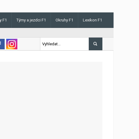
y F1
Týmy a jezdci F1
Okruhy F1
Lexikon F1
s v Maďarsku letos poprvé vyhrál kvalifikaci