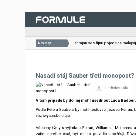
26.07.2026
VC Bahrajnu se v říjnu pojede na malajsijs
Novinky
Nasadí stáj Sauber třetí monopost?
Ladislav Lála
V tom případě by do něj mohl usednout Luca Badoer.
Podle Petera Saubera by mohl testovací jezdec Ferrari, L
vůz švýcarské stáje.
Všechny týmy s vyjímkou Ferrari, Williamsu, McLarenu 
zatím nereflektoval, byť mu to pravidla umožňují. Dů