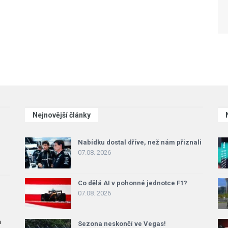
Nejnovější články
Nabídku dostal dříve, než nám přiznali
07.08. 2026
Co dělá AI v pohonné jednotce F1?
07.08. 2026
a
Sezona neskončí ve Vegas!