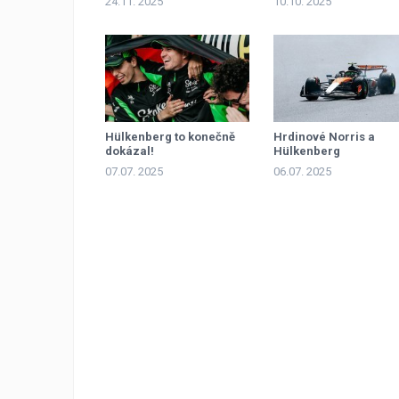
24.11. 2025
10.10. 2025
Hülkenberg to konečně
Hrdinové Norris a
dokázal!
Hülkenberg
07.07. 2025
06.07. 2025