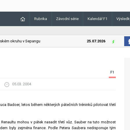
Rubrika
Závodní série
Kalendář F1
Výsledk
kém okruhu v Sepangu
25.07.2026
Lando Norri
F1
05.03. 2004
uca Badoer, letos během některých pátečních tréninků pilotovat třetí
a Renaultu mohou v pátek nasadit třetí vůz. Sauber na tuto možnost
vodem byly zejména finance. Podle Petera Saubera nedisponuje tým