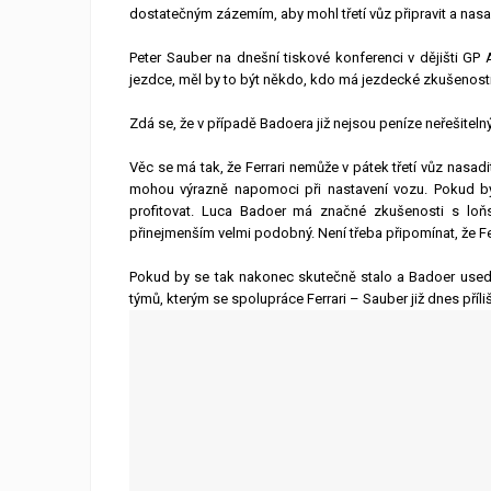
dostatečným zázemím, aby mohl třetí vůz připravit a nasa
Peter Sauber na dnešní tiskové konferenci v dějišti GP 
jezdce, měl by to být někdo, kdo má jezdecké zkušenosti
Zdá se, že v případě Badoera již nejsou peníze neřešite
Věc se má tak, že Ferrari nemůže v pátek třetí vůz nasadi
mohou výrazně napomoci při nastavení vozu. Pokud by
profitovat. Luca Badoer má značné zkušenosti s lo
přinejmenším velmi podobný. Není třeba připomínat, že Fe
Pokud by se tak nakonec skutečně stalo a Badoer usedl
týmů, kterým se spolupráce Ferrari – Sauber již dnes příliš