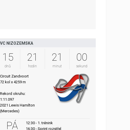
VC NIZOZEMSKA
15
21
20
59
dnů
hodin
minut
sekund
Circuit Zandvoort
72 kol x 4259 m
Rekord okruhu:
1:11.097
2021 Lewis Hamilton
(Mercedes)
PÁ
12:30 - 1. trénink
16:30 - Sprint rozstřel