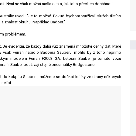
dit. Nyní se však možná našla cesta, jak toho přeci jen dosáhnout.
Austrálie uvedl: "Je to možné. Pokud bychom využívali služeb třetího
 a znalost okruhu. Například Badoer."
lným problémem.
t. Je evidentní, že každý další vůz znamená množství cenný dat, které
 však Ferrari nabídlo Badoera Sauberu, mohlo by z toho nepřímo
ňským modelem Ferrari F2003 GA. Letošní Sauber je tomuto vozu
rrari i Sauber používají stejné pneumatiky Bridgestone.
 do kokpitu Sauberu, můžeme se dočkat kritiky ze strany některých
 nelíbí.