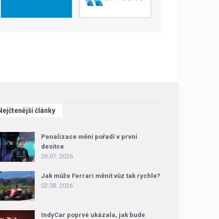
Nejčtenější články
Penalizace mění pořadí v první
desítce
26.07. 2026
Jak může Ferrari měnit vůz tak rychle?
02.08. 2026
IndyCar poprvé ukázala, jak bude