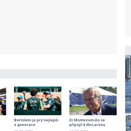
Bortoleto je prý nejlepší
Di Montezemolo se
z generace
připojil k McLarenu