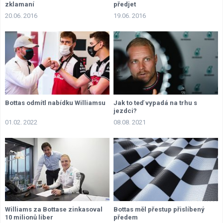
zklamaní
předjet
20.06. 2016
19.06. 2016
Bottas odmítl nabídku Williamsu
Jak to teď vypadá na trhu s
jezdci?
01.02. 2022
08.08. 2021
Williams za Bottase zinkasoval
Bottas měl přestup přislíbený
10 milionů liber
předem