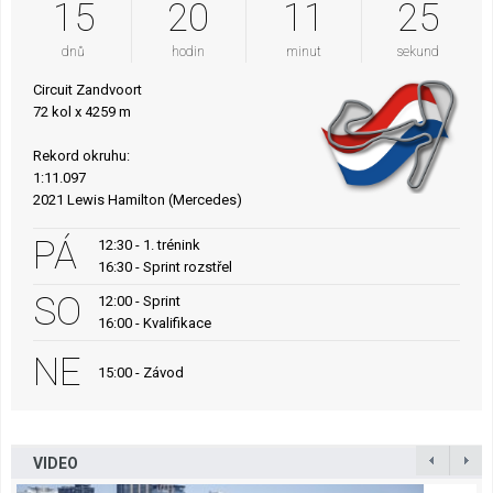
15
20
11
24
dnů
hodin
minut
sekund
Circuit Zandvoort
72 kol x 4259 m
Rekord okruhu:
1:11.097
2021 Lewis Hamilton (Mercedes)
PÁ
12:30 - 1. trénink
16:30 - Sprint rozstřel
SO
12:00 - Sprint
16:00 - Kvalifikace
NE
15:00 - Závod
VIDEO