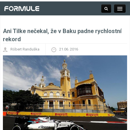
Ani Tilke nečekal, že v Baku padne rychlostní
Rubrika
rekord
Róbert Randuška
21.06. 2016
Závodní série
Kalendář F1
Výsledky F1
Týmy a jezdci F1
Okruhy F1