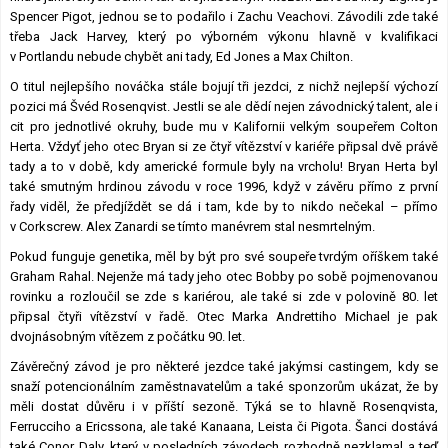
Spencer Pigot, jednou se to podařilo i Zachu Veachovi. Závodili zde také
třeba Jack Harvey, který po výborném výkonu hlavně v kvalifikaci
v Portlandu nebude chybět ani tady, Ed Jones a Max Chilton.
O titul nejlepšího nováčka stále bojují tři jezdci, z nichž nejlepší výchozí
pozici má Švéd Rosenqvist. Jestli se ale dědí nejen závodnický talent, ale i
cit pro jednotlivé okruhy, bude mu v Kalifornii velkým soupeřem Colton
Herta. Vždyť jeho otec Bryan si ze čtyř vítězství v kariéře připsal dvě právě
tady a to v době, kdy americké formule byly na vrcholu! Bryan Herta byl
také smutným hrdinou závodu v roce 1996, když v závěru přímo z první
řady viděl, že předjíždět se dá i tam, kde by to nikdo nečekal – přímo
v Corkscrew. Alex Zanardi se tímto manévrem stal nesmrtelným.
Pokud funguje genetika, měl by být pro své soupeře tvrdým oříškem také
Graham Rahal. Nejenže má tady jeho otec Bobby po sobě pojmenovanou
rovinku a rozloučil se zde s kariérou, ale také si zde v polovině 80. let
připsal čtyři vítězství v řadě. Otec Marka Andrettiho Michael je pak
dvojnásobným vítězem z počátku 90. let.
Závěrečný závod je pro některé jezdce také jakýmsi castingem, kdy se
snaží potencionálním zaměstnavatelům a také sponzorům ukázat, že by
měli dostat důvěru i v příští sezoně. Týká se to hlavně Rosenqvista,
Ferrucciho a Ericssona, ale také Kanaana, Leista či Pigota. Šanci dostává
také Conor Daly, který v posledních závodech rozhodně nezklamal a teď