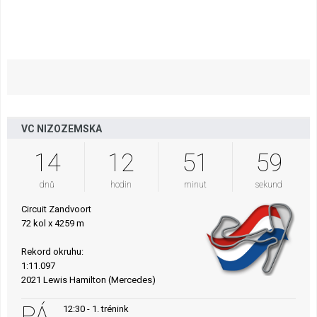
VC NIZOZEMSKA
14
12
51
58
dnů
hodin
minut
sekund
Circuit Zandvoort
72 kol x 4259 m
Rekord okruhu:
1:11.097
2021 Lewis Hamilton (Mercedes)
PÁ
12:30 - 1. trénink