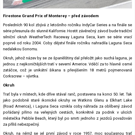
Lexikon F1
Firestone Grand Prix of Monterey – před závodem
Posledních 90 kol zbývá z letošního ročníku IndyCar Series a na finále se
série přesunula do slunné Kalifornie. Hostit závěrečný závod bude tradiční
silniční okruh WeatherTech Raceway Laguna Seca, kam se série vrací
poprvé od roku 2004. Coby dějství finále ročníku nahradila Laguna Seca
nedalekou Sonomu.
Okruh, jehož název by se ze španělštiny dal přeložit jako suchá laguna, je
jednou z nejikoničtějších tratí v severní Americe. Vděčí za to hlavně osmé
zatáčce, což je unikátní šikana s převýšením 18 metrů pojmenovaná
Corkscrew – vývrtka.
Okruh
Trať byla v místech, kde dříve stával ranč, postavena na konci 50. let. Tak
jako podobně staré ikonické okruhy ve Watkins Glenu a Elkhart Lake
(Road America), i Laguna Seca vznikla coby náhrada za oblíbený závod
pořádaný přímo na veřejných cestách, konkrétně za podnik v ulicích
městečka Pebble Beach, který byl po smrti jednoho z jezdců považován
za příliš nebezpečný.
Okruh, na němž se jel první závod v roce 1957, moc současnou trať