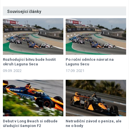
Související články
Rozhodující bitvu bude hostit
Po roční odmlce návrat na
okruh Laguna Seca
Lagunu Secu
09.09. 2022
17.09. 2021
Debut v Long Beach si odbude
Netradiční závod o peníze, ale
úřadující šampion F2
ne o body