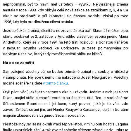
nepřipomínal, byť to hlavní měl už tehdy – vývrtku. Nejvýraznější změna
nastala v roce 1988, kdy přibyla celá nová sekce se zatáčkami 2, 3, 4 a 5 a
okruh se prodloužil o půl kilometru. Současnou podobu získal po roce
1996, kdy byla prodloužena cílová rovinka.
Jezdce čeká náročná, členitá a ne zrovna široká trať. Skrumáž můžeme po
startu očekávat ve 2. zatáčce, v Andrettiho vlásence nesoucí jméno Maria
Andrettiho, který se v roce 1994 na této trati rozloučil s bohatou kariérou
v IndyCar. Rovinka vedoucí ke Corkscrew je zase pojmenována po
Bobbym Rahalovi, který tady rovněž pověsil přilbu na hřebík.
Na co se zaměřit
Samozřejmě všechny oči se budou primárně upínat na souboj o vítězství
v šampionátu. Nejlépe k němu má nakročeno Josef Newgarden. Všechny
možné scénáře najdete
v tomto článku
.
Čtyři piloti vědí, jaké je to na tomto okruhu závodit. Jedním z nich je i Scott
Dixon, mající stále alespoň teoretickou šanci na titul. Ten je společně se
Sébastienem Bourdaisem i jetdcem, který poznal, jaké je to vést zde
závod. Zvítězit se ani jim, ani Hunter-Reayovi a Kanaanovi, dalším borcům
majícím zkušenosti s Lagunou Seca, nepodařilo.
Přestože IndyCar se na okruh vrací teprve letos, v minulosti hostila Laguna
finále juniorských sérií. A tak dvojnásobným vítězem závodu Indy Lights je