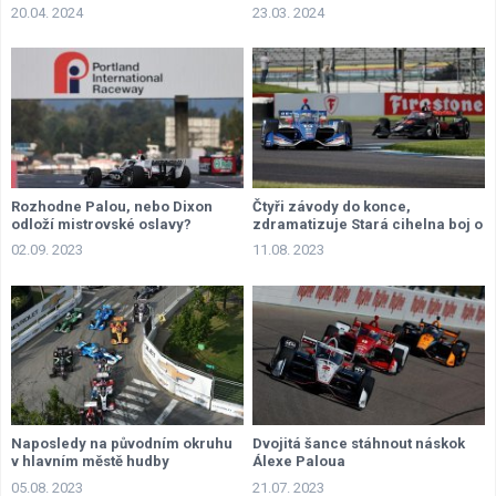
20.04. 2024
23.03. 2024
Rozhodne Palou, nebo Dixon
Čtyři závody do konce,
odloží mistrovské oslavy?
zdramatizuje Stará cihelna boj o
titul?
02.09. 2023
11.08. 2023
Naposledy na původním okruhu
Dvojitá šance stáhnout náskok
v hlavním městě hudby
Álexe Paloua
05.08. 2023
21.07. 2023