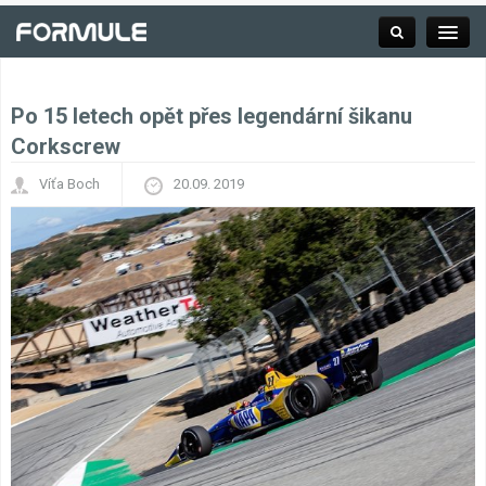
Po 15 letech opět přes legendární šikanu
Rubrika
Corkscrew
Víťa Boch
20.09. 2019
Závodní série
Kalendář F1
Výsledky F1
Týmy a jezdci F1
Okruhy F1