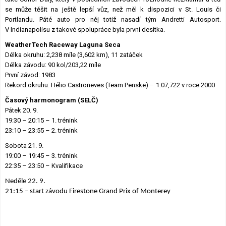
se může těšit na ještě lepší vůz, než měl k dispozici v St. Louis či
Portlandu. Páté auto pro něj totiž nasadí tým Andretti Autosport.
V Indianapolisu z takové spolupráce byla první desítka.
WeatherTech Raceway Laguna Seca
Délka okruhu: 2,238 míle (3,602 km), 11 zatáček
Délka závodu: 90 kol/203,22 míle
První závod: 1983
Rekord okruhu: Hélio Castroneves (Team Penske) – 1:07,722 v roce 2000
Časový harmonogram (SELČ)
Pátek 20. 9.
19:30 – 20:15 – 1. trénink
23:10 – 23:55 – 2. trénink
Sobota 21. 9.
19:00 – 19:45 – 3. trénink
22:35 – 23:50 – Kvalifikace
Neděle 22. 9.
21:15 – start závodu Firestone Grand Prix of Monterey