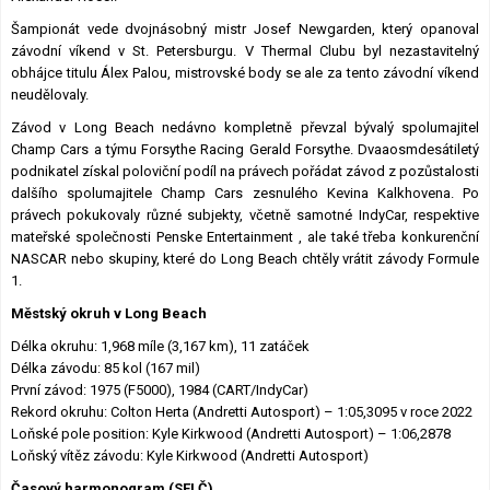
Šampionát vede dvojnásobný mistr Josef Newgarden, který opanoval
závodní víkend v St. Petersburgu. V Thermal Clubu byl nezastavitelný
obhájce titulu Álex Palou, mistrovské body se ale za tento závodní víkend
neudělovaly.
Závod v Long Beach nedávno kompletně převzal bývalý spolumajitel
Champ Cars a týmu Forsythe Racing Gerald Forsythe. Dvaaosmdesátiletý
podnikatel získal poloviční podíl na právech pořádat závod z pozůstalosti
dalšího spolumajitele Champ Cars zesnulého Kevina Kalkhovena. Po
právech pokukovaly různé subjekty, včetně samotné IndyCar, respektive
mateřské společnosti Penske Entertainment , ale také třeba konkurenční
NASCAR nebo skupiny, které do Long Beach chtěly vrátit závody Formule
1.
Městský okruh v Long Beach
Délka okruhu: 1,968 míle (3,167 km), 11 zatáček
Délka závodu: 85 kol (167 mil)
První závod: 1975 (F5000), 1984 (CART/IndyCar)
Rekord okruhu: Colton Herta (Andretti Autosport) – 1:05,3095 v roce 2022
Loňské pole position: Kyle Kirkwood (Andretti Autosport) – 1:06,2878
Loňský vítěz závodu: Kyle Kirkwood (Andretti Autosport)
Časový harmonogram (SELČ)