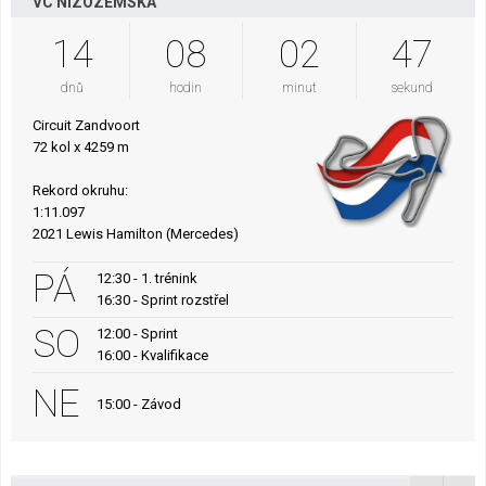
VC NIZOZEMSKA
14
08
02
46
dnů
hodin
minut
sekund
Circuit Zandvoort
72 kol x 4259 m
Rekord okruhu:
1:11.097
2021 Lewis Hamilton (Mercedes)
PÁ
12:30 - 1. trénink
16:30 - Sprint rozstřel
SO
12:00 - Sprint
16:00 - Kvalifikace
NE
15:00 - Závod