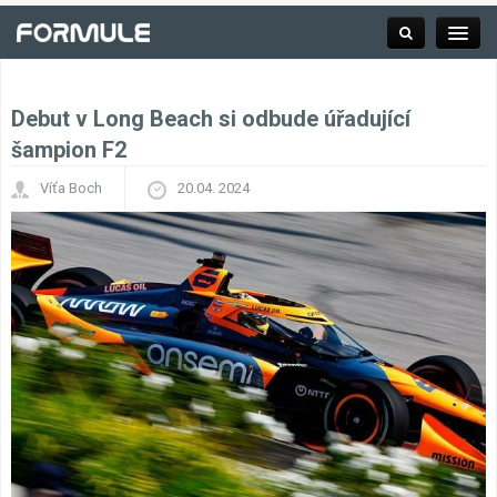
Debut v Long Beach si odbude úřadující
Rubrika
šampion F2
Víťa Boch
20.04. 2024
Závodní série
Kalendář F1
Výsledky F1
Týmy a jezdci F1
Okruhy F1