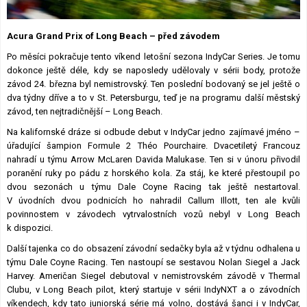
Lexikon F1
Acura Grand Prix of Long Beach – před závodem
Po měsíci pokračuje tento víkend letošní sezona IndyCar Series. Je tomu
dokonce ještě déle, kdy se naposledy udělovaly v sérii body, protože
závod 24. března byl nemistrovský. Ten poslední bodovaný se jel ještě o
dva týdny dříve a to v St. Petersburgu, teď je na programu další městský
závod, ten nejtradičnější – Long Beach.
Na kalifornské dráze si odbude debut v IndyCar jedno zajímavé jméno –
úřadující šampion Formule 2 Théo Pourchaire. Dvacetiletý Francouz
nahradí u týmu Arrow McLaren Davida Malukase. Ten si v únoru přivodil
poranění ruky po pádu z horského kola. Za stáj, ke které přestoupil po
dvou sezonách u týmu Dale Coyne Racing tak ještě nestartoval.
V úvodních dvou podnicích ho nahradil Callum Illott, ten ale kvůli
povinnostem v závodech vytrvalostních vozů nebyl v Long Beach
k dispozici.
Další tajenka co do obsazení závodní sedačky byla až v týdnu odhalena u
týmu Dale Coyne Racing. Ten nastoupí se sestavou Nolan Siegel a Jack
Harvey. Američan Siegel debutoval v nemistrovském závodě v Thermal
Clubu, v Long Beach pilot, který startuje v sérii IndyNXT a o závodních
víkendech, kdy tato juniorská série má volno, dostává šanci i v IndyCar,