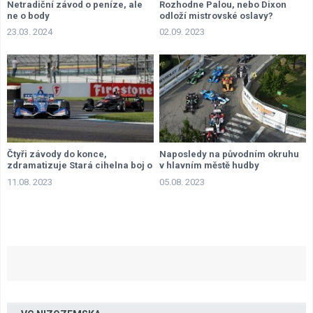
Netradiční závod o peníze, ale
Rozhodne Palou, nebo Dixon
ne o body
odloží mistrovské oslavy?
23.03. 2024
02.09. 2023
Čtyři závody do konce,
Naposledy na původním okruhu
zdramatizuje Stará cihelna boj o
v hlavním městě hudby
titul?
11.08. 2023
05.08. 2023