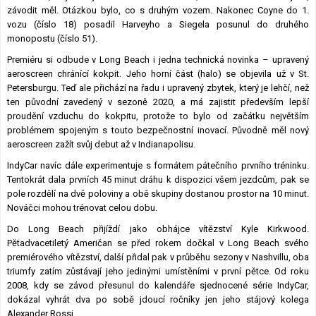
závodit měl. Otázkou bylo, co s druhým vozem. Nakonec Coyne do 1.
vozu (číslo 18) posadil Harveyho a Siegela posunul do druhého
monopostu (číslo 51).
Premiéru si odbude v Long Beach i jedna technická novinka – upravený
aeroscreen chránící kokpit. Jeho horní část (halo) se objevila už v St.
Petersburgu. Teď ale přichází na řadu i upravený zbytek, který je lehčí, než
ten původní zavedený v sezoně 2020, a má zajistit především lepší
proudění vzduchu do kokpitu, protože to bylo od začátku největším
problémem spojeným s touto bezpečnostní inovací. Původně měl nový
aeroscreen zažít svůj debut až v Indianapolisu.
IndyCar navíc dále experimentuje s formátem pátečního prvního tréninku.
Tentokrát dala prvních 45 minut dráhu k dispozici všem jezdcům, pak se
pole rozdělí na dvě poloviny a obě skupiny dostanou prostor na 10 minut.
Nováčci mohou trénovat celou dobu.
Do Long Beach přijíždí jako obhájce vítězství Kyle Kirkwood.
Pětadvacetiletý Američan se před rokem dočkal v Long Beach svého
premiérového vítězství, další přidal pak v průběhu sezony v Nashvillu, oba
triumfy zatím zůstávají jeho jedinými umístěními v první pětce. Od roku
2008, kdy se závod přesunul do kalendáře sjednocené série IndyCar,
dokázal vyhrát dva po sobě jdoucí ročníky jen jeho stájový kolega
Alexander Rossi.