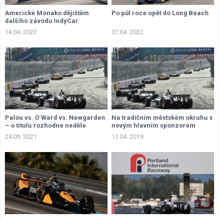
Americké Monako dějištěm
Po půl roce opět do Long Beach
dalšího závodu IndyCar
14.04. 2023
07.04. 2022
Palou vs. O´Ward vs. Newgarden
Na tradičním městském okruhu s
– o titulu rozhodne neděle
novým hlavním sponzorem
24.09. 2021
11.04. 2019