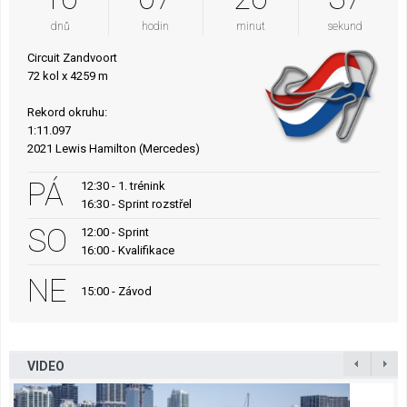
dnů
hodin
minut
sekund
Circuit Zandvoort
72 kol x 4259 m
Rekord okruhu:
1:11.097
2021 Lewis Hamilton (Mercedes)
PÁ
12:30 - 1. trénink
16:30 - Sprint rozstřel
SO
12:00 - Sprint
16:00 - Kvalifikace
NE
15:00 - Závod
VIDEO