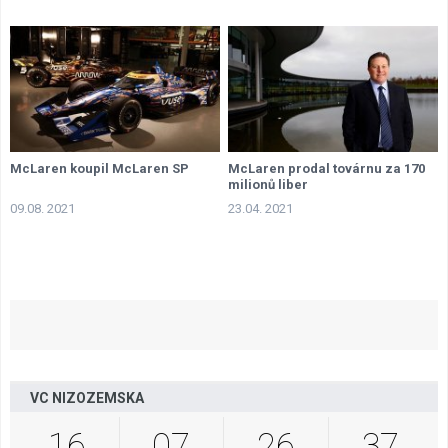
McLaren koupil McLaren SP
McLaren prodal továrnu za 170
milionů liber
09.08. 2021
23.04. 2021
VC NIZOZEMSKA
16
07
26
36