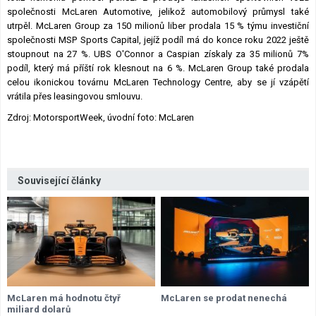
společnosti McLaren Automotive, jelikož automobilový průmysl také
utrpěl. McLaren Group za 150 milionů liber prodala 15 % týmu investiční
společnosti MSP Sports Capital, jejíž podíl má do konce roku 2022 ještě
stoupnout na 27 %. UBS O'Connor a Caspian získaly za 35 milionů 7%
podíl, který má příští rok klesnout na 6 %. McLaren Group také prodala
celou ikonickou továrnu McLaren Technology Centre, aby se jí vzápětí
vrátila přes leasingovou smlouvu.
Zdroj: MotorsportWeek, úvodní foto: McLaren
Související články
McLaren má hodnotu čtyř
McLaren se prodat nenechá
miliard dolarů