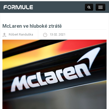
McLaren ve hluboké ztrátě
Rubrika
Róbert Randuška
13.02. 2021
Závodní série
Kalendář F1
Výsledky F1
Týmy a jezdci F1
Okruhy F1