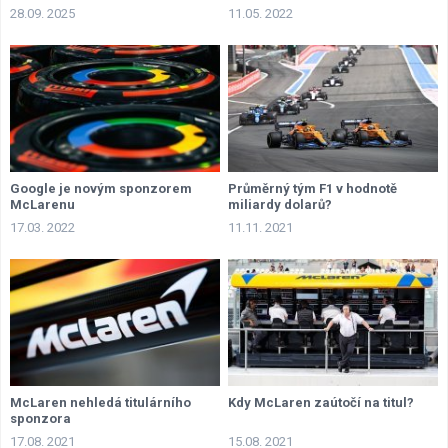
28.09. 2025
11.05. 2022
Google je novým sponzorem
Průměrný tým F1 v hodnotě
McLarenu
miliardy dolarů?
17.03. 2022
11.11. 2021
McLaren nehledá titulárního
Kdy McLaren zaútočí na titul?
sponzora
17.08. 2021
15.08. 2021