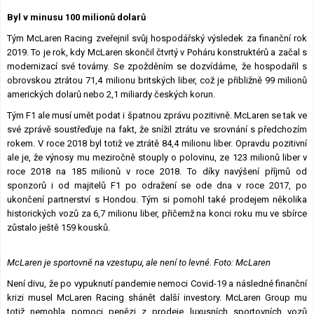
Lexikon F1
Byl v minusu 100 milionů dolarů
Tým McLaren Racing zveřejnil svůj hospodářský výsledek za finanční rok
2019. To je rok, kdy McLaren skončil čtvrtý v Poháru konstruktérů a začal s
modernizací své továrny. Se zpožděním se dozvídáme, že hospodařil s
obrovskou ztrátou 71,4 milionu britských liber, což je přibližně 99 milionů
amerických dolarů nebo 2,1 miliardy českých korun.
Tým F1 ale musí umět podat i špatnou zprávu pozitivně. McLaren se tak ve
své zprávě soustřeďuje na fakt, že snížil ztrátu ve srovnání s předchozím
rokem. V roce 2018 byl totiž ve ztrátě 84,4 milionu liber. Opravdu pozitivní
ale je, že výnosy mu meziročně stouply o polovinu, ze 123 milionů liber v
roce 2018 na 185 milionů v roce 2018. To díky navýšení příjmů od
sponzorů i od majitelů F1 po odražení se ode dna v roce 2017, po
ukončení partnerství s Hondou. Tým si pomohl také prodejem několika
historických vozů za 6,7 milionu liber, přičemž na konci roku mu ve sbírce
zůstalo ještě 159 kousků.
McLaren je sportovně na vzestupu, ale není to levné. Foto: McLaren
Není divu, že po vypuknutí pandemie nemoci Covid-19 a následné finanční
krizi musel McLaren Racing shánět další investory. McLaren Group mu
totiž nemohla pomoci penězi z prodeje luxusních sportovních vozů