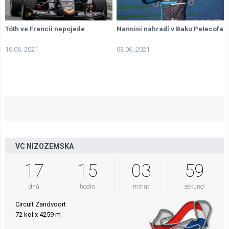
Tóth ve Francii nepojede
Nannini nahradí v Baku Petecofa
16.06. 2021
03.06. 2021
VC NIZOZEMSKA
17
15
03
58
dnů
hodin
minut
sekund
Circuit Zandvoort
72 kol x 4259 m