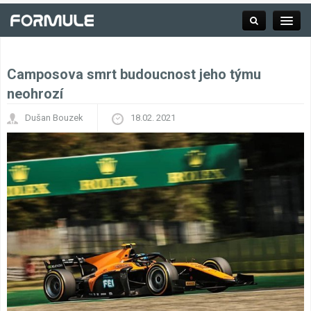
Camposova smrt budoucnost jeho týmu
Rubrika
neohrozí
Dušan Bouzek
18.02. 2021
Závodní série
Kalendář F1
Výsledky F1
Týmy a jezdci F1
Okruhy F1