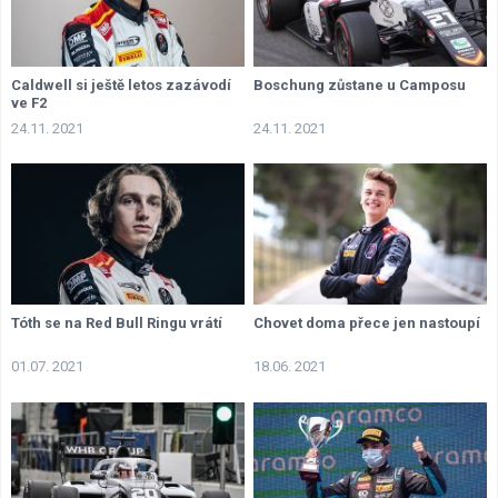
Caldwell si ještě letos zazávodí
Boschung zůstane u Camposu
ve F2
24.11. 2021
24.11. 2021
Tóth se na Red Bull Ringu vrátí
Chovet doma přece jen nastoupí
01.07. 2021
18.06. 2021