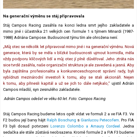
Lexikon F1
Na generační výměnu se stáj připravovala
Stáj Campos Racing zasáhla na konci ledna smrt jejího zakladatele a
mimo jiné i účastníka 21 velkých cen formule 1 s týmem Minardi (1987-
1988) Adriána Campose. Budoucnost týmu tím ale ohrožena není.
„Můj otec se několik let připravoval mimo jiné i na generační výměnu. Nová
generace, která by se měla v blízké budoucnosti ujmout kormidla, měla
vždy podporu klíčových lidí a můj otec jí plně důvěřoval. Jeho ztráta nás
sice tvrdě zasáhla, naše organizační struktura je ale zavedená a jasná. Aby
byla zajištěna profesionalita a konkurenceschopnost správní rady, byli
vybídnuti mezinárodní investoři k tomu, aby se stali akcionáři. Nejen
k tomu, aby přinesli kapitál a už se jich to dále netýkalo,“
ujistil Adrián
Campos mladší, syn zesnulého zakladatele.
Adrián Campos odešel ve věku 60 let. Foto: Campos Racing
Stáj Campos Racing budeme letos opět vídat ve formuli 2 a ve FIA F3. Ve
F2 budou její barvy hájit
Ralph Boschung
s
Gianlucou Petecofem
. Pro FIA
F3 byli dosud potvrzeni
Lorenzo Colombo a Amaury Cordeel.
Jedna
sedačka ale stále zůstává neobsazena. Kromě formule 2 a FIA F3 budeme