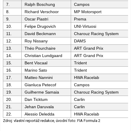
7.
Ralph Boschung
Campos
8.
Richard Verschoor
MP Motorsport
9.
Oscar Piastri
Prema
10.
Felipe Drugovich
UNI-Virtuosi
11.
David Beckmann
Charouz Racing System
12.
Roy Nissany
DAMS
13.
Théo Pourchaire
ART Grand Prix
14.
Christian Lundgaard
ART Grand Prix
15.
Bent Viscaal
Trident
16.
Marino Sato
Trident
17.
Matteo Nannini
HWA Racelab
18.
Gianluca Petecof
Campos
19.
Guilherme Samaia
Charouz Racing System
20.
Dan Ticktum
Carlin
21.
Jehan Daruvala
Carlin
22.
Alessio Deledda
HWA Racelab
Zdroj: vlastní reportáž redakce, úvodní foto: FIA Formula 2