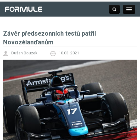
Závěr předsezonních testů patřil
Rubrika
Novozélanďanům
Dušan Bouzek
10.03. 2021
Závodní série
Kalendář F1
Výsledky F1
Týmy a jezdci F1
Okruhy F1