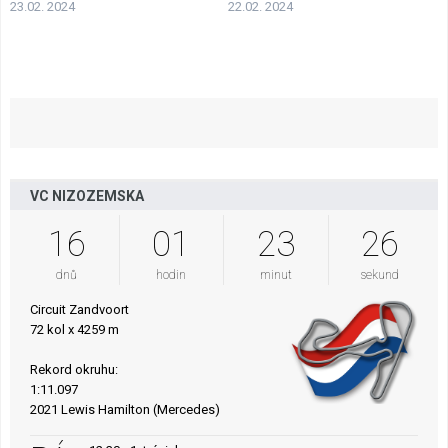
23.02. 2024
22.02. 2024
VC NIZOZEMSKA
16
01
23
26
dnů
hodin
minut
sekund
Circuit Zandvoort
72 kol x 4259 m
Rekord okruhu:
1:11.097
2021 Lewis Hamilton (Mercedes)