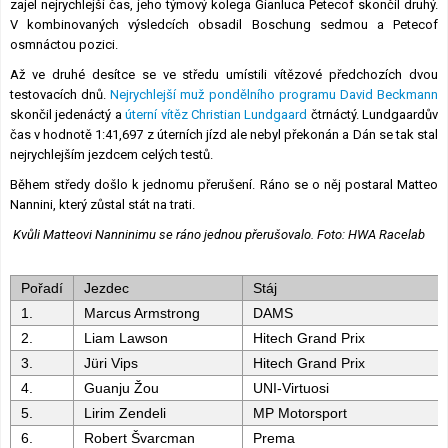
zajel nejrychlejší čas, jeho týmový kolega Gianluca Petecof skončil druhý.
V kombinovaných výsledcích obsadil Boschung sedmou a Petecof
osmnáctou pozici.
Až ve druhé desítce se ve středu umístili vítězové předchozích dvou
testovacích dnů.
Nejrychlejší muž pondělního programu David Beckmann
skončil jedenáctý a
úterní vítěz Christian Lundgaard
čtrnáctý. Lundgaardův
čas v hodnotě 1:41,697 z úterních jízd ale nebyl překonán a Dán se tak stal
nejrychlejším jezdcem celých testů.
Během středy došlo k jednomu přerušení. Ráno se o něj postaral Matteo
Nannini, který zůstal stát na trati.
Kvůli Matteovi Nanninimu se ráno jednou přerušovalo. Foto: HWA Racelab
Pořadí
Jezdec
Stáj
1.
Marcus Armstrong
DAMS
2.
Liam Lawson
Hitech Grand Prix
3.
Jüri Vips
Hitech Grand Prix
4.
Guanju Žou
UNI-Virtuosi
5.
Lirim Zendeli
MP Motorsport
6.
Robert Švarcman
Prema