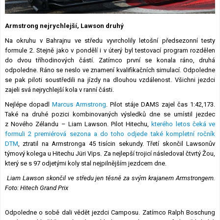
Lexikon F1
Armstrong nejrychlejší, Lawson druhý
Na okruhu v Bahrajnu ve středu vyvrcholily letošní předsezonní testy
formule 2. Stejně jako v pondělí i v úterý byl testovací program rozdělen
do dvou tříhodinových částí. Zatímco první se konala ráno, druhá
odpoledne. Ráno se neslo ve znamení kvalifikačních simulací. Odpoledne
se pak piloti soustředili na jízdy na dlouhou vzdálenost. Všichni jezdci
zajeli svá nejrychlejší kola v ranní části.
Nejlépe dopadl
Marcus Armstrong
. Pilot stáje DAMS zajel čas 1:42,173.
Také na druhé pozici kombinovaných výsledků dne se umístil jezdec
z Nového Zélandu – Liam Lawson. Pilot Hitechu,
kterého letos čeká ve
formuli 2 premiérová sezona a do toho odjede také kompletní ročník
DTM
, ztratil na Armstronga 45 tisícin sekundy. Třetí skončil Lawsonův
týmový kolega u Hitechu Jüri Vips. Za nejlepší trojicí následoval čtvrtý Žou,
který se s 97 odjetými koly stal nejpilnějším jezdcem dne.
Liam Lawson skončil ve středu jen těsně za svým krajanem Armstrongem.
Foto: Hitech Grand Prix
Odpoledne o sobě dali vědět jezdci Camposu. Zatímco Ralph Boschung