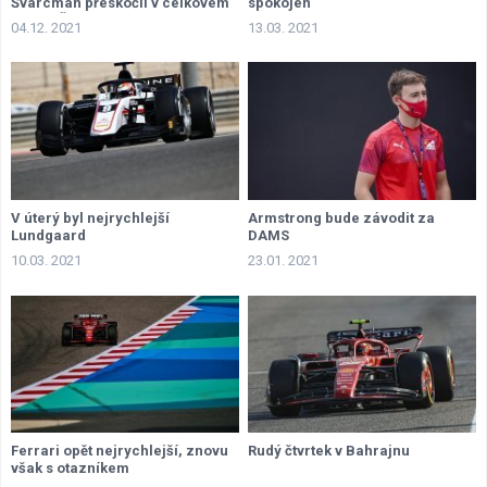
Švarcman přeskočil v celkovém
spokojen
pořadí Žoua
04.12. 2021
13.03. 2021
V úterý byl nejrychlejší
Armstrong bude závodit za
Lundgaard
DAMS
10.03. 2021
23.01. 2021
Ferrari opět nejrychlejší, znovu
Rudý čtvrtek v Bahrajnu
však s otazníkem