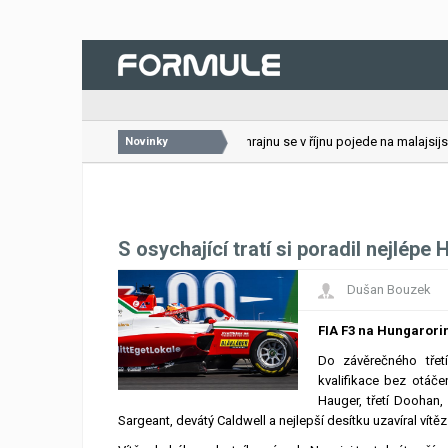
26.07.2026
VC Bahrajnu se v říjnu pojede na malajsijské
Novinky
S osychající tratí si poradil nejlépe
Dušan Bouzek
FIA F3 na Hungarori
Do závěrečného třet
kvalifikace bez otáče
Hauger, třetí Doohan,
Sargeant, devátý Caldwell a nejlepší desítku uzavíral vít