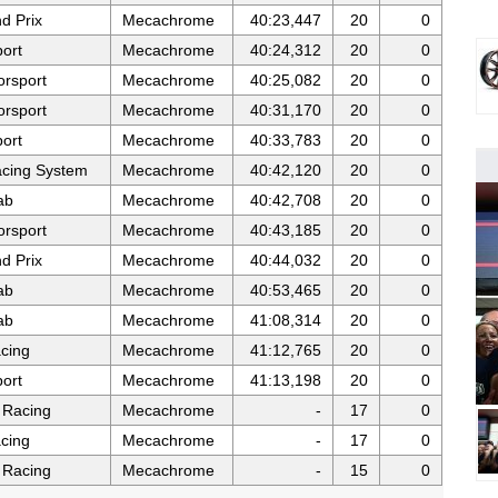
d Prix
Mecachrome
40:23,447
20
0
ort
Mecachrome
40:24,312
20
0
orsport
Mecachrome
40:25,082
20
0
orsport
Mecachrome
40:31,170
20
0
ort
Mecachrome
40:33,783
20
0
cing System
Mecachrome
40:42,120
20
0
ab
Mecachrome
40:42,708
20
0
orsport
Mecachrome
40:43,185
20
0
d Prix
Mecachrome
40:44,032
20
0
ab
Mecachrome
40:53,465
20
0
ab
Mecachrome
41:08,314
20
0
cing
Mecachrome
41:12,765
20
0
ort
Mecachrome
41:13,198
20
0
 Racing
Mecachrome
-
17
0
cing
Mecachrome
-
17
0
 Racing
Mecachrome
-
15
0