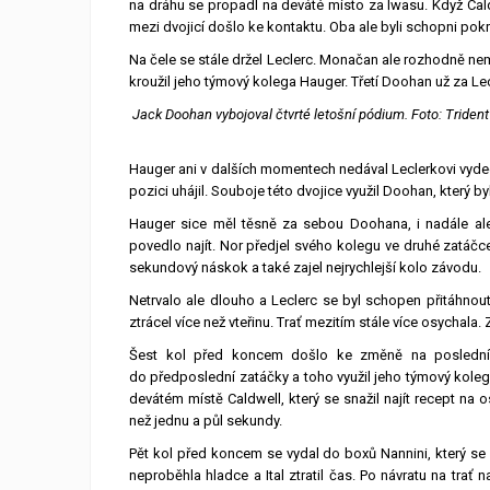
na dráhu se propadl na deváté místo za Iwasu. Když Ca
mezi dvojicí došlo ke kontaktu. Oba ale byli schopni pok
Na čele se stále držel Leclerc. Monačan ale rozhodně nem
kroužil jeho týmový kolega Hauger. Třetí Doohan už za L
Jack Doohan vybojoval čtvrté letošní pódium. Foto: Trident
Hauger ani v dalších momentech nedával Leclerkovi vyde
pozici uhájil. Souboje této dvojice využil Doohan, který 
Hauger sice měl těsně za sebou Doohana, i nadále ale
povedlo najít. Nor předjel svého kolegu ve druhé zatáčc
sekundový náskok a také zajel nejrychlejší kolo závodu.
Netrvalo ale dlouho a Leclerc se byl schopen přitáhn
ztrácel více než vteřinu. Trať mezitím stále více osychal
Šest kol před koncem došlo ke změně na poslední 
do předposlední zatáčky a toho využil jeho týmový kolega 
devátém místě Caldwell, který se snažil najít recept n
než jednu a půl sekundy.
Pět kol před koncem se vydal do boxů Nannini, který se
neproběhla hladce a Ital ztratil čas. Po návratu na trať