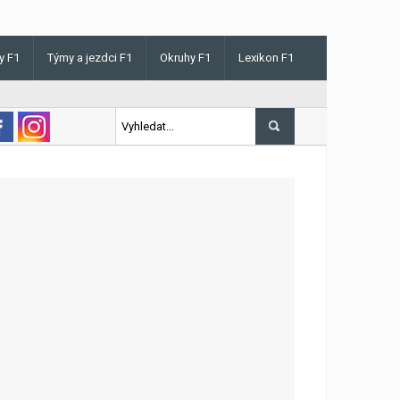
y F1
Týmy a jezdci F1
Okruhy F1
Lexikon F1
v Maďarsku letos poprvé vyhrál kvalifikaci