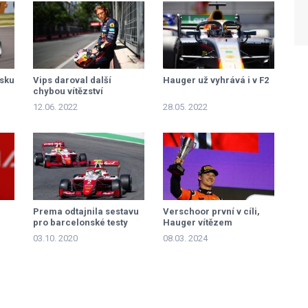
usku
Vips daroval další
Hauger už vyhrává i v F2
chybou vítězství
Haugerovi
12.06. 2022
28.05. 2022
Prema odtajnila sestavu
Verschoor první v cíli,
pro barcelonské testy
Hauger vítězem
03.10. 2020
08.03. 2024