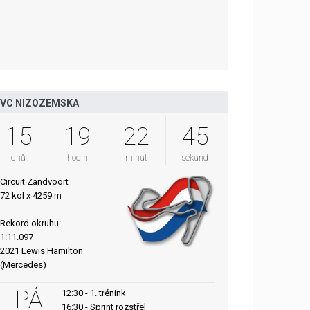
VC NIZOZEMSKA
15
19
22
44
dnů
hodin
minut
sekund
Circuit Zandvoort
72 kol x 4259 m
Rekord okruhu:
1:11.097
2021 Lewis Hamilton
(Mercedes)
PÁ
12:30 - 1. trénink
16:30 - Sprint rozstřel