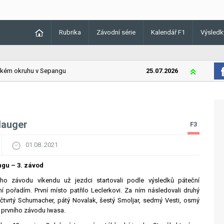
Rubrika
Závodní série
Kalendář F1
Výsledk
m okruhu v Sepangu
25.07.2026
Lando Norris 
 Hauger
F3
01.08. 2021
ngu – 3. závod
ího závodu víkendu už jezdci startovali podle výsledků páteční
ní pořadím. První místo patřilo Leclerkovi. Za ním následovali druhý
 čtvrtý Schumacher, pátý Novalak, šestý Smoljar, sedmý Vesti, osmý
ěz prvního závodu Iwasa.