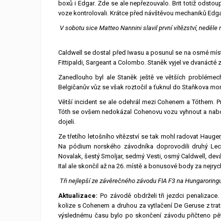
boxů i Edgar. Zde se ale nepřezouvalo. Brit totiž odstou
voze kontrolovali. Krátce před návštěvou mechaniků Edgar 
V sobotu sice Matteo Nannini slavil první vítězství, neděle
Caldwell se dostal před Iwasu a posunul se na osmé místo
Fittipaldi, Sargeant a Colombo. Staněk vyjel ve dvanácté z
Zanedlouho byl ale Staněk ještě ve větších problémech
Belgičanův vůz se však roztočil a ťuknul do Staňkova mon
Větší incident se ale odehrál mezi Cohenem a Tóthem. P
Tóth se ovšem nedokázal Cohenovu vozu vyhnout a nabour
dojeli.
Ze třetího letošního vítězství se tak mohl radovat Haug
Na pódium norského závodníka doprovodili druhý Lecl
Novalak, šestý Smoljar, sedmý Vesti, osmý Caldwell, devát
Ital ale skončil až na 26. místě a bonusové body za nejryc
Tři nejlepší ze závěrečného závodu FIA F3 na Hungaroringu
Aktualizace:
Po závodě obdrželi tři jezdci penalizace.
kolize s Cohenem a druhou za vytlačení De Geruse z trat
výslednému času bylo po skončení závodu přičteno pět