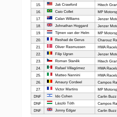
Jak Crawford
15.
Hitech Gran
Caio Collet
16.
MP Motorsp
Calan Williams
17.
Jenzer Mot
Johnathan Hoggard
18.
Jenzer Mot
Tijmen van der Helm
19.
MP Motorsp
Reshad de Gerus
20.
Charouz Ra
Oliver Rasmussen
21.
HWA Racel
Filip Ugran
22.
Jenzer Mot
Roman Staněk
23.
Hitech Gran
Rafael Villagómez
24.
HWA Racel
Matteo Nannini
25.
HWA Racel
Amaury Cordeel
26.
Campos Ra
Victor Martins
27.
MP Motorsp
Ido Cohen
DNF
Carlin Buzz
László Tóth
DNF
Campos Ra
Jonny Edgar
DNF
Carlin Buzz