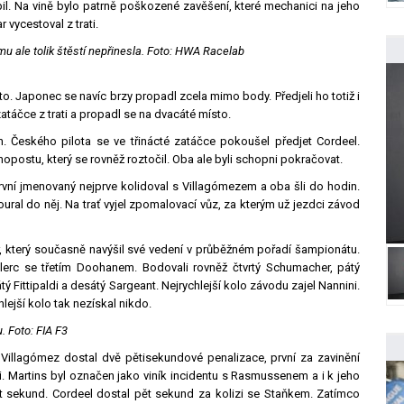
pil. Na vině bylo patrně poškozené zavěšení, které mechanici na jeho
vycestoval z trati.
 mu ale tolik štěstí nepřinesla. Foto: HWA Racelab
. Japonec se navíc brzy propadl zcela mimo body. Předjeli ho totiž i
atáčce z trati a propadl se na dvacáté místo.
. Českého pilota se ve třinácté zatáčce pokoušel předjet Cordeel.
opostu, který se rovněž roztočil. Oba ale byli schopni pokračovat.
rvní jmenovaný nejprve kolidoval s Villagómezem a oba šli do hodin.
al do něj. Na trať vyjel zpomalovací vůz, za kterým už jezdci závod
er, který současně navýšil své vedení v průběžném pořadí šampionátu.
erc se třetím Doohanem. Bodovali rovněž čtvrtý Schumacher, pátý
ý Fittipaldi a desátý Sargeant. Nejrychlejší kolo závodu zajel Nannini.
hlejší kolo tak nezískal nikdo.
. Foto: FIA F3
 Villagómez dostal dvě pětisekundové penalizace, první za zavinění
i. Martins byl označen jako viník incidentu s Rasmussenem a i k jeho
 sekund. Cordeel dostal pět sekund za kolizi se Staňkem. Zatímco