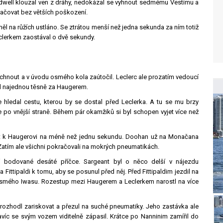
ldwell klouzal ven z dráhy, nedokázal se vyhnout sedmému Vestimu a
račovat bez větších poškození.
ěl na růžích ustláno. Se ztrátou menší než jedna sekunda za ním totiž
eclerkem zaostával o dvě sekundy.
chnout a v úvodu osmého kola zaútočil. Leclerc ale prozatím vedoucí
byl najednou těsně za Haugerem.
 hledal cestu, kterou by se dostal před Leclerka. A tu se mu brzy
e po vnější straně. Během pár okamžiků si byl schopen vyjet více než
out k Haugerovi na méně než jednu sekundu. Doohan už na Monačana
a. Zatím ale všichni pokračovali na mokrých pneumatikách.
bodované desáté příčce. Sargeant byl o něco delší v nájezdu
Fittipaldi k tomu, aby se posunul před něj. Před Fittipaldim jezdil na
a osmého Iwasu. Rozestup mezi Haugerem a Leclerkem narostl na více
 rozhodl zariskovat a přezul na suché pneumatiky. Jeho zastávka ale
 navíc se svým vozem viditelně zápasil. Krátce po Nanninim zamířil do