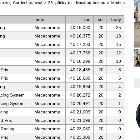
ozici, Cordeel putoval z 25. příčky na dvacátou šestou a Martins
motor
čas
kol
body
ing
Mecachrome
40:15,030
20
25
ing
Mecachrome
40:16,375
20
18
Mecachrome
40:17,233
20
15
Mecachrome
40:17,766
20
12
Mecachrome
40:18,298
20
10
Prix
Mecachrome
40:18,435
20
8
Prix
Mecachrome
40:18,689
20
6
ing
Mecachrome
40:19,994
20
4
cing System
Mecachrome
40:20,272
20
2
cing System
Mecachrome
40:20,491
20
1
cing
Mecachrome
40:21,009
20
0
d Prix
Mecachrome
40:21,298
20
0
 Racing
Mecachrome
40:23,080
20
0
Prix
Mecachrome
40:23,309
20
0