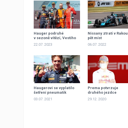
Hauger podruhé
Nissany ztratí v Rako
v sezoně vítězí, Vestiho
pět míst
vedení se tenčí
22.07. 2023
06.07. 2022
Haugerovi se vyplatilo
Prema potvrzuje
šetření pneumatik
druhého jezdce
03.07. 2021
29.12. 2020