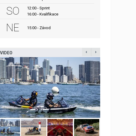
SO
12:00 - Sprint
16:00 - Kvalifikace
NE
15:00 - Závod
VIDEO