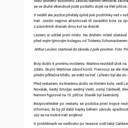
Vítěz druhého sobotního závodu Nannini tentokrát začínal
se ve druhé víkendové jízdě podařilo dojet na třetí příčce
V neděli ale jezdce přivítaly úplně jiné podmínky než v s
trati. Jezdci nejprve absolvovali tři zaváděcí kola za
z původních dvaceti dvou kol na dvacet.
Leclerc si udržel první místo. Na druhém místě zůstáva
před svým týmovým kolegou od Tridentu Schumacherem. Neda
Arthur Leclerc startoval do závodu z pole position. Foto: P
Brzy došlo k prvnímu incidentu. Martins nezvládl útok n
zdálo, že pro Martinse závod končí. Francouz se ale do
přední přítlačné křídlo, se vrátil na trať. I přesto byl al
Před restartem, ke kterému došlo ve čtvrtém kole, vedl Le
Novalak, šestý Smoljar, sedmý Vesti, osmý Caldwell, dev
Nannini figuroval na 13. příčce. Staněk byl šestnáctý.
Bezprostředně po restartu se podoba první trojice nez
informaci, že by již další kapky během závodu spadnout 
vůz se na mokré trati smýknul.
V problémech se nedlouho po Iwasovi ocitl také Caldwell.