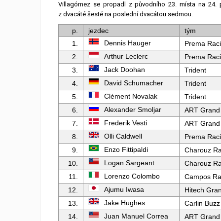
Villagómez se propadl z původního 23. místa na 24. p
z dvacáté šesté na poslední dvacátou sedmou.
p.
jezdec
tým
Dennis Hauger
1.
Prema Rac
Arthur Leclerc
2.
Prema Rac
Jack Doohan
3.
Trident
David Schumacher
4.
Trident
Clément Novalak
5.
Trident
Alexander Smoljar
6.
ART Grand 
Frederik Vesti
7.
ART Grand 
Olli Caldwell
8.
Prema Rac
Enzo Fittipaldi
9.
Charouz Ra
Logan Sargeant
10.
Charouz Ra
Lorenzo Colombo
11.
Campos Ra
Ajumu Iwasa
12.
Hitech Gran
Jake Hughes
13.
Carlin Buzz
Juan Manuel Correa
14.
ART Grand 