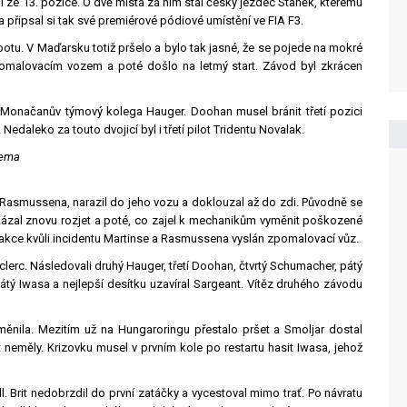
 ze 13. pozice. O dvě místa za ním stál český jezdec Staněk, kterému
 a připsal si tak své premiérové pódiové umístění ve FIA F3.
obotu. V Maďarsku totiž pršelo a bylo tak jasné, že se pojede na mokré
 zpomalovacím vozem a poté došlo na letmý start. Závod byl zkrácen
l Monačanův týmový kolega Hauger. Doohan musel bránit třetí pozici
leko za touto dvojicí byl i třetí pilot Tridentu Novalak.
rema
a Rasmussena, narazil do jeho vozu a doklouzal až do zdi. Původně se
kázal znovu rozjet a poté, co zajel k mechanikům vyměnit poškozené
e do akce kvůli incidentu Martinse a Rasmussena vyslán zpomalovací vůz.
clerc. Následovali druhý Hauger, třetí Doohan, čtvrtý Schumacher, pátý
átý Iwasa a nejlepší desítku uzavíral Sargeant. Vítěz druhého závodu
měnila. Mezitím už na Hungaroringu přestalo pršet a Smoljar dostal
neměly. Krizovku musel v prvním kole po restartu hasit Iwasa, jehož
 Brit nedobrzdil do první zatáčky a vycestoval mimo trať. Po návratu