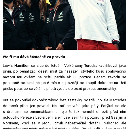
Lexikon F1
Wolff mu dává částečně za pravdu
Lewis Hamilton se sice do letošní Velké ceny Turecka kvalifikoval jako
první, po penalizaci deseti míst za nasazení čtvrtého kusu spalovacího
motoru mu ovšem na roštu patřila až 11. pozice. Během závodu se
postupně posunul na páté místo a později postoupil dokonce na třetí
příčku poté, co se většina pilotů vydala do boxů přezout pneumatiky.
Brit se pokoušel dokončit závod bez zastávky, později ho ale Mercedes
do boxů přeci jen povolal. Na trať se vrátil jako pátý. Potýkal se ale
s drolícími se pneumatikami a nejenže tak nemohl ohrozit před ním
jedoucího Péreze s Leclercem, ale musel se mít na pozoru i před Gaslym a
Norrisem, kteří se v jednu chvíli nebezpečně dotáhli. Nakonec ale
sedminásobný mistr světa páté místo udržel. Po závodě ovšem označil