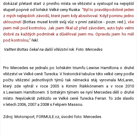
dokázal přetavit start z prvního místa ve vítězství a vystoupil na nejvyšší
stupeň poprvé od loňské Velké ceny Ruska:
"Byl to pravděpodobně jeden
z mých nejlepších závodů, které jsem kdy absolvoval. Když pominu jedno
uklouznutí
(Bottas musel krotit svůj vůz v první zatáčce - pozn. red.)
, vše
jsem měl pod kontrolou. Jak jsem říkal už před závodem, auto bylo velmi
dobré za každých podmínek a důvěřoval jsem mu. Opravdu jsem ho měl
pod kontrolou,“
řekl.
Valtteri Bottas čekal na další vítězství rok. Foto: Mercedes
Pro Mercedes se jednalo po loňském triumfu Lewise Hamiltona o druhé
vítězství ve Velké ceně Turecka. V historické tabulce této velké ceny podle
počtu vítězství jednotlivých týmů tak německá stáj vyrovnala McLaren,
který zde vyhrál v roce 2005 s Kimim Räikkönenem a v roce 2010
s Lewisem Hamiltonem. S britským týmem se nyní Mercedes dělí o druhé
místo. Nejvícekrát zvítězilo ve Velké ceně Turecka Ferrari. To zde slavilo
v letech 2006, 2007 a 2008 s Felipem Massou.
Zdroj: Motorsport, FORMULE.cz, úvodní foto: Mercedes