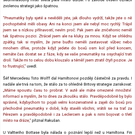
zvolenou strategii jako špatnou.
"Pneumatiky byly sjeté a nevěděli jste, jak dlouho vydrží, takže jste o ně
pochopitelně měli obavy. Ani na konci jsem ale nebyl moc rychlý. Trápil
jsem se s nízkou přilnavostí, nevím proč. Pak jsem ale zničehonic neměl
tak špatnou pozici. Ztrácel jsem ale na kluky za mnou. Když se ohlédnu
zpátky, tak si myslím, že jsme buďto neměli zastavovat vůbec nebo
mnohem dříve, protože když jedete do boxů osm kol před koncem,
nemáte čas dostat se z fáze, kdy se vaše pneumatiky na osychající trati
drolí. Takže mi to celou dobu klouzalo a téměř jsem ztratil čtyři pozice. Je
to frustrující,"
uvedl.
Šéf Mercedesu Toto Wolff dal Hamiltonovi později částečně za pravdu. I
nadále ale trvá na tom, že stálo za to ohledně Britovy strategie zariskovat:
„Máme spoustu času to probrat. V autě ale máte omezené množství
informací a myslím, že to dnes za zkoušku stálo. Pravděpodobně by bylo
správné, kdybychom to pojali velmi konzervativně a zajeli do boxů pro
přechodné pneumatiky v době, kdy stavěli všichni, vrátili se na trať za
Pérezem a pravděpodobně i za Leclercem a pak s nimi bojovat o třetí
místo na dráze,“
přiznal Rakušan.
U Valtteriho Bottase byla nálada o poznání lepší než u Hamiltona. Fin