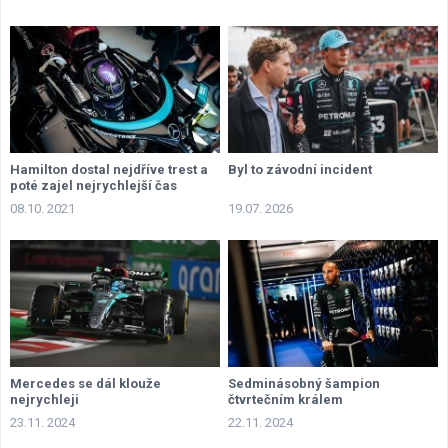
Hamilton dostal nejdříve trest a
Byl to závodní incident
poté zajel nejrychlejší čas
08.10. 2021
19.07. 2026
Mercedes se dál klouže
Sedminásobný šampion
nejrychleji
čtvrtečním králem
23.11. 2024
22.11. 2024