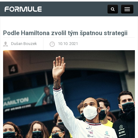
Podle Hamiltona zvolil tým špatnou strategii
Rubrika
Dušan Bouzek
10.10. 2021
Závodní série
Kalendář F1
Výsledky F1
Týmy a jezdci F1
Okruhy F1