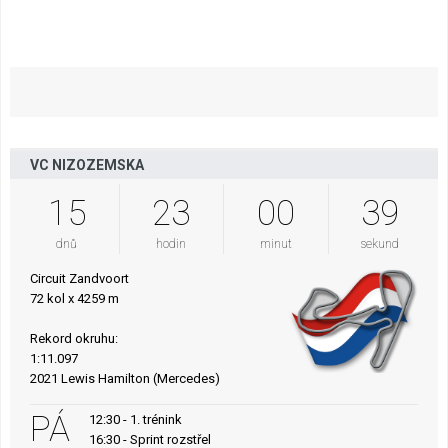
VC NIZOZEMSKA
15
23
00
38
dnů
hodin
minut
sekund
Circuit Zandvoort
72 kol x 4259 m
Rekord okruhu:
1:11.097
2021 Lewis Hamilton (Mercedes)
PÁ
12:30 - 1. trénink
16:30 - Sprint rozstřel