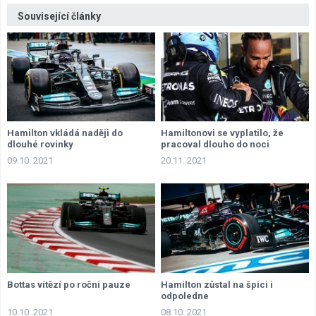
Související články
Hamilton vkládá naději do
Hamiltonovi se vyplatilo, že
dlouhé rovinky
pracoval dlouho do noci
09.10. 2021
20.11. 2021
Bottas vítězí po roční pauze
Hamilton zůstal na špici i
odpoledne
10.10. 2021
08.10. 2021