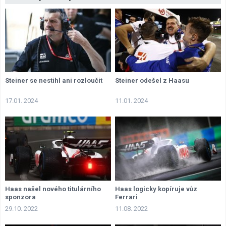
Steiner se nestihl ani rozloučit
Steiner odešel z Haasu
17.01. 2024
11.01. 2024
Haas našel nového titulárního
Haas logicky kopíruje vůz
sponzora
Ferrari
29.10. 2022
11.08. 2022