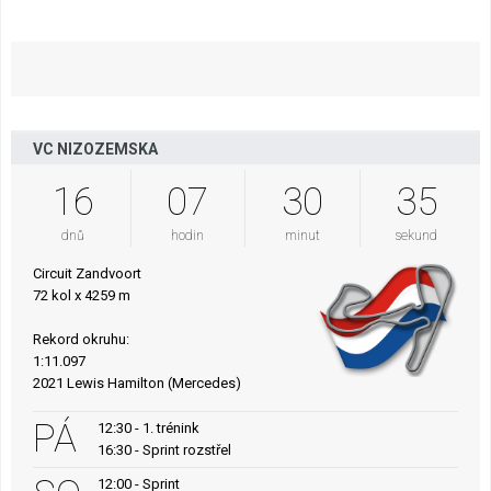
VC NIZOZEMSKA
16
07
30
34
dnů
hodin
minut
sekund
Circuit Zandvoort
72 kol x 4259 m
Rekord okruhu:
1:11.097
2021 Lewis Hamilton (Mercedes)
PÁ
12:30 - 1. trénink
16:30 - Sprint rozstřel
12:00 - Sprint