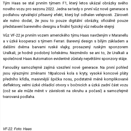
Tým Haas se stal prvním týmem F1, který letos ukázal obrázky svého
Lexikon F1
nového vozu pro sezonu 2022. Jedna se tedy o první vůz nové generace s
podlahou vytvářející přísavný efekt, který byl odhalen veřejnosti. Zároveň
ale nutno dodat, že jsou to pouze digitální obrázky, oficiálně pouze
představení barevného designu a finální fyzický vůz nebude stejný.
Vůz VF-22 je prvním vozem amerického týmu Haas navrženým v Maranellu
a v úzké kooperaci s týmem Ferrari. Barevný design s bílým základem a
dalšími dvěma barvami ruské vlajky, prosazený ruským sponzorem
Uralkali, je hodně podobný loňskému. Nezměnilo se ani to, že Uralkali a
společnost Haas Automation evidentně zůstaly největšími sponzory stáje.
Fanoušky samozřejmě zajímá vzezření nové generace. Na první pohled
jsou výraznými změnami 18palcová kola s kryty, vysoké koncové pláty
předního křídla, masivnější špička nosu, podstatně méně komplikované
deflektory, velmi úzké chladící otvory v bočnicích a úzká zadní část vozu
(což se ale může měnit v závislosti na okruhu a počasí) a samozřejmě
tvarovaná podlaha.
VF-22. Foto: Haas