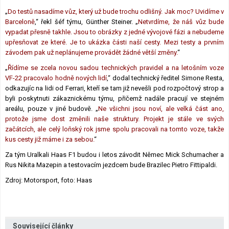
„
Do testů nasadíme vůz, který už bude trochu odlišný. Jak moc? Uvidíme v
Barceloně
,“ řekl šéf týmu, Günther Steiner. „
Netvrdíme, že náš vůz bude
vypadat přesně takhle. Jsou to obrázky z jedné vývojové fázi a nebudeme
upřesňovat ze které. Je to ukázka části naší cesty. Mezi testy a prvním
závodem pak už neplánujeme provádět žádné větší změny.
“
„
Řídíme se zcela novou sadou technických pravidel a na letošním voze
VF-22 pracovalo hodně nových lidí
,“ dodal technický ředitel Simone Resta,
odkazujíc na lidi od Ferrari, kteří se tam již nevešli pod rozpočtový strop a
byli poskytnuti zákaznickému týmu, přičemž nadále pracují ve stejném
areálu, pouze v jiné budově. „
Ne všichni jsou noví, ale velká část ano,
protože jsme dost změnili naše struktury. Projekt je stále ve svých
začátcích, ale celý loňský rok jsme spolu pracovali na tomto voze, takže
kus cesty již máme i za sebou.
“
Za tým Uralkali Haas F1 budou i letos závodit Němec Mick Schumacher a
Rus Nikita Mazepin a testovacím jezdcem bude Brazilec Pietro Fittipaldi.
Zdroj: Motorsport, foto: Haas
Související články