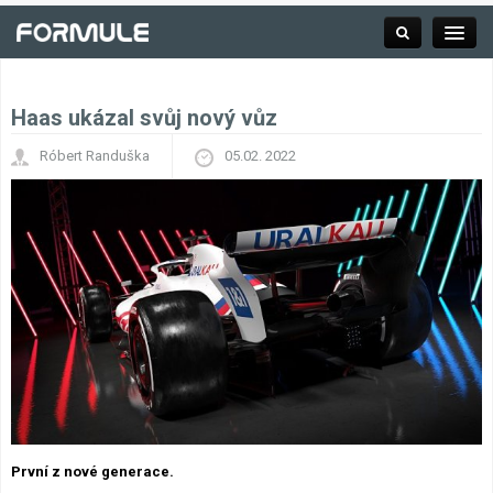
Haas ukázal svůj nový vůz
Rubrika
Róbert Randuška
05.02. 2022
Závodní série
Kalendář F1
Výsledky F1
Týmy a jezdci F1
Okruhy F1
První z nové generace.