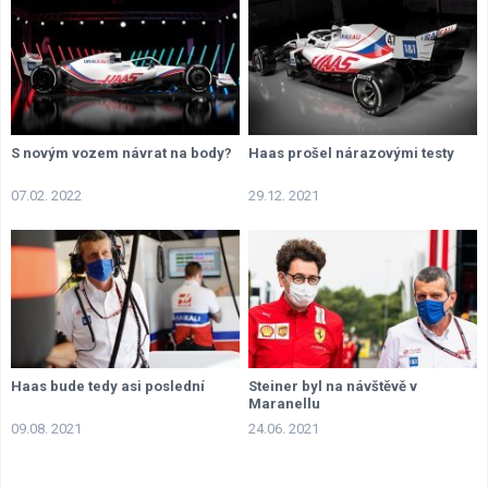
S novým vozem návrat na body?
Haas prošel nárazovými testy
07.02. 2022
29.12. 2021
Haas bude tedy asi poslední
Steiner byl na návštěvě v
Maranellu
09.08. 2021
24.06. 2021