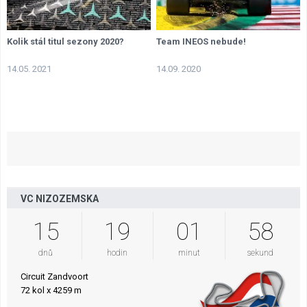
Kolik stál titul sezony 2020?
Team INEOS nebude!
14.05. 2021
14.09. 2020
VC NIZOZEMSKA
15
19
01
57
dnů
hodin
minut
sekund
Circuit Zandvoort
72 kol x 4259 m