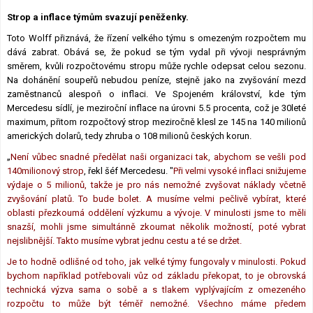
Lexikon F1
Strop a inflace týmům svazují peněženky.
Toto Wolff přiznává, že řízení velkého týmu s omezeným rozpočtem mu
dává zabrat. Obává se, že pokud se tým vydal při vývoji nesprávným
směrem, kvůli rozpočtovému stropu může rychle odepsat celou sezonu.
Na dohánění soupeřů nebudou peníze, stejně jako na zvyšování mezd
zaměstnanců alespoň o inflaci. Ve Spojeném království, kde tým
Mercedesu sídlí, je meziroční inflace na úrovni 5.5 procenta, což je 30leté
maximum, přitom rozpočtový strop meziročně klesl ze 145 na 140 milionů
amerických dolarů, tedy zhruba o 108 milionů českých korun.
„
Není vůbec snadné předělat naši organizaci tak, abychom se vešli pod
140milionový strop
, řekl šéf Mercedesu. "
Při velmi vysoké inflaci snižujeme
výdaje o 5 milionů, takže je pro nás nemožné zvyšovat náklady včetně
zvyšování platů. To bude bolet. A musíme velmi pečlivě vybírat, které
oblasti přezkoumá oddělení výzkumu a vývoje. V minulosti jsme to měli
snazší, mohli jsme simultánně zkoumat několik možností, poté vybrat
nejslibnější. Takto musíme vybrat jednu cestu a té se držet.
Je to hodně odlišné od toho, jak velké týmy fungovaly v minulosti. Pokud
bychom například potřebovali vůz od základu překopat, to je obrovská
technická výzva sama o sobě a s tlakem vyplývajícím z omezeného
rozpočtu to může být téměř nemožné. Všechno máme předem