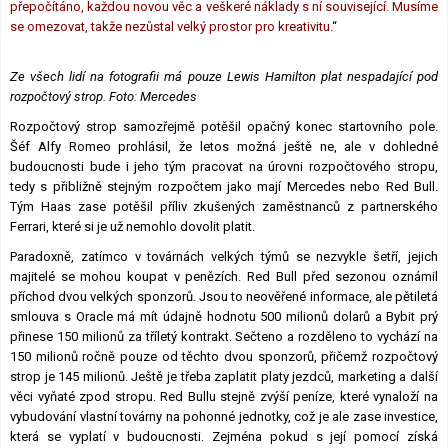
přepočítáno, každou novou věc a veškeré náklady s ní související. Musíme
se omezovat, takže nezůstal velký prostor pro kreativitu.
“
Ze všech lidí na fotografii má pouze Lewis Hamilton plat nespadající pod
rozpočtový strop. Foto: Mercedes
Rozpočtový strop samozřejmě potěšil opačný konec startovního pole.
Šéf Alfy Romeo prohlásil, že letos možná ještě ne, ale v dohledné
budoucnosti bude i jeho tým pracovat na úrovni rozpočtového stropu,
tedy s přibližně stejným rozpočtem jako mají Mercedes nebo Red Bull.
Tým Haas zase potěšil příliv zkušených zaměstnanců z partnerského
Ferrari, které si je už nemohlo dovolit platit.
Paradoxně, zatímco v továrnách velkých týmů se nezvykle šetří, jejich
majitelé se mohou koupat v penězích. Red Bull před sezonou oznámil
příchod dvou velkých sponzorů. Jsou to neověřené informace, ale pětiletá
smlouva s Oracle má mít údajně hodnotu 500 milionů dolarů a Bybit prý
přinese 150 milionů za tříletý kontrakt. Sečteno a rozděleno to vychází na
150 milionů ročně pouze od těchto dvou sponzorů, přičemž rozpočtový
strop je 145 milionů. Ještě je třeba zaplatit platy jezdců, marketing a další
věci vyňaté zpod stropu. Red Bullu stejně zvýší peníze, které vynaloží na
vybudování vlastní továrny na pohonné jednotky, což je ale zase investice,
která se vyplatí v budoucnosti. Zejména pokud s její pomocí získá