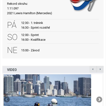
Rekord okruhu:
1:11.097
2021 Lewis Hamilton (Mercedes)
PÁ
12:30 - 1. trénink
16:30 - Sprint rozstřel
SO
12:00 - Sprint
16:00 - Kvalifikace
NE
15:00 - Závod
VIDEO