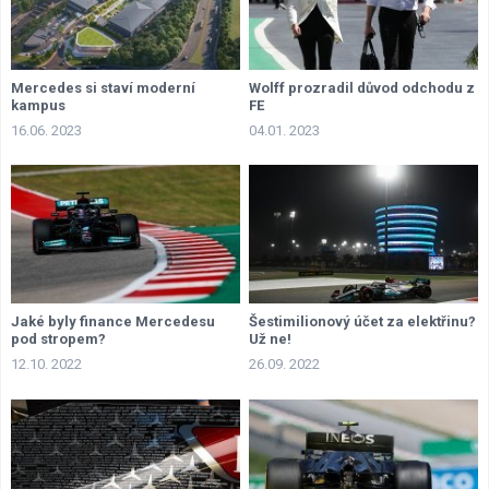
Mercedes si staví moderní
Wolff prozradil důvod odchodu z
kampus
FE
16.06. 2023
04.01. 2023
Jaké byly finance Mercedesu
Šestimilionový účet za elektřinu?
pod stropem?
Už ne!
12.10. 2022
26.09. 2022