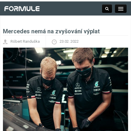
Mercedes nemá na zvyšování výplat
Rubrika
Róbert Randuška
23.02. 2022
Závodní série
Kalendář F1
Výsledky F1
Týmy a jezdci F1
Okruhy F1