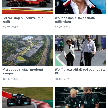
Ferrari dojdou peníze, míní
Wolff se dostal na seznam
Wolff
miliardářů
03.07. 2026
20.03. 2024
Mercedes si staví moderní
Wolff prozradil důvod odchodu z
kampus
FE
16.06. 2023
04.01. 2023