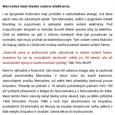
Lexikon F1
Mercedes staví vlastní solární elektrárnu.
I ve Spojeném království mají problém s nedostatkem energií, což žene
jejich cenu do závratných výšek. Tým Mercedes, sídlící v anglickém městě
Brackley, to popohnalo k výstavbě vlastní solární elektrárny. Pod
rozpočtovým stropem si nemůže dovolit šíleně vysoké účty za elektřinu.
Účet za elektřinu ve výši 2 milionu britských liber byl považován za
normální, nyní musí počítat se šestimilionovým. Tým ovšem nemá hluboko
do kapsy, takže si v blízkosti továrny nechá postavit vlastní solární farmu.
„
Stanovili jsme si ambiciózní plán vybudovat si vlastní solární farmu.
Investice by se za normálních okolností vrátila po 20 letech, ale při
současném vývoji to bude mnohem rychleji
,“ řekl Toto Wolff.
Není to výhradně o financích, tým musí mít zelenou image, aby si zachoval
přízeň automobilky Mercedes. V rámci toho do svých kamionů,
samozřejmě značky Mercedes, od velké letní přestávky tankoval pouze
biopalivo. Přesněji se jednalo o 16 tahačů poháněných palivem HVO 100
při rychlých přesunech z Belgie do Nizozemska a z Nizozemska do Itálie.
Mezi těmito třemi závody nebyl žádný volný víkend, zato je dělilo přibližně
1400 kilometrů. Pouze 1380 z nich bylo absolvováno na biopalivu,
posledních 20 kilometrů do Monzy se musela dotankovat nafta, jelikož v
Itálii nebylo biopalivo k dostání. Cenná lekce do budoucnosti.