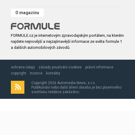
O magazínu
FORMULE.cz je internetovým zpravodajským portálem, na kterém
najdete nejnovější a nejzajímavější informace ze světa formule 1
a dalších automobilových závodů.
ochrana údajů
zásady použivání cookies
právní informace
copyright
inzerce
kontakty
Copyright 2026 Automedia News, s.r.o.
Publikování nebo další šíření obsahu je bez písemného
souhlasu redakce zakázáno.