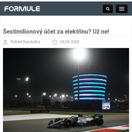
Šestimilionový účet za elektřinu? Už ne!
Rubrika
Róbert Randuška
26.09. 2022
Závodní série
Kalendář F1
Výsledky F1
Týmy a jezdci F1
Okruhy F1