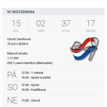
VC NIZOZEMSKA
15
02
37
16
dnů
hodin
minut
sekund
Circuit Zandvoort
72 kol x 4259 m
Rekord okruhu:
1:11.097
2021 Lewis Hamilton (Mercedes)
PÁ
12:30 - 1. trénink
16:30 - Sprint rozstřel
SO
12:00 - Sprint
16:00 - Kvalifikace
NE
15:00 - Závod