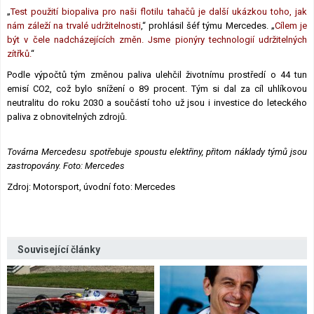
„
Test použití biopaliva pro naši flotilu tahačů je další ukázkou toho, jak
nám záleží na trvalé udržitelnosti
,“ prohlásil šéf týmu Mercedes. „
Cílem je
být v čele nadcházejících změn. Jsme pionýry technologií udržitelných
zítřků.
“
Podle výpočtů tým změnou paliva ulehčil životnímu prostředí o 44 tun
emisí CO2, což bylo snížení o 89 procent. Tým si dal za cíl uhlíkovou
neutralitu do roku 2030 a součástí toho už jsou i investice do leteckého
paliva z obnovitelných zdrojů.
Továrna Mercedesu spotřebuje spoustu elektřiny, přitom náklady týmů jsou
zastropovány. Foto: Mercedes
Zdroj: Motorsport, úvodní foto: Mercedes
Související články