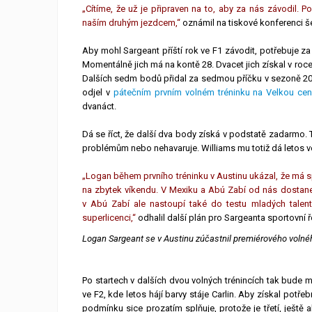
„Cítíme, že už je připraven na to, aby za nás závodil. 
naším druhým jezdcem,“
oznámil na tiskové konferenci šé
Aby mohl Sargeant příští rok ve F1 závodit, potřebuje z
Momentálně jich má na kontě 28. Dvacet jich získal v roce
Dalších sedm bodů přidal za sedmou příčku v sezoně 202
odjel v
pátečním prvním volném tréninku na Velkou ce
dvanáct.
Dá se říct, že další dva body získá v podstatě zadarmo
problémům nebo nehavaruje. Williams mu totiž dá letos ve
„Logan během prvního tréninku v Austinu ukázal, že má s
na zbytek víkendu. V Mexiku a Abú Zabí od nás dostane dal
v Abú Zabí ale nastoupí také do testu mladých talen
superlicenci,“
odhalil další plán pro Sargeanta sportovní 
Logan Sargeant se v Austinu zúčastnil premiérového volnéh
Po startech v dalších dvou volných trénincích tak bude 
ve F2, kde letos hájí barvy stáje Carlin. Aby získal potř
podmínku sice prozatím splňuje, protože je třetí, ještě