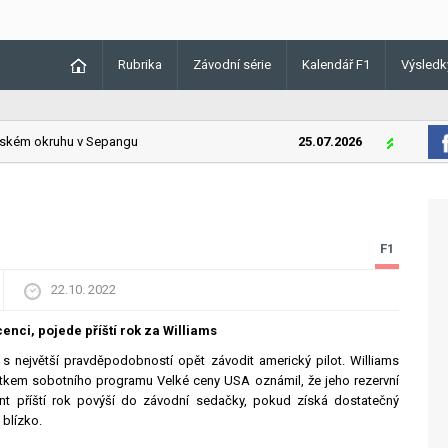
Rubrika
Závodní série
Kalendář F1
Výsledk
ém okruhu v Sepangu
25.07.2026
Lando Norri
F1
22.10. 2022
enci, pojede příští rok za Williams
 s největší pravděpodobností opět závodit americký pilot. Williams
átkem sobotního programu Velké ceny USA oznámil, že jeho rezervní
t příští rok povýší do závodní sedačky, pokud získá dostatečný
 blízko.