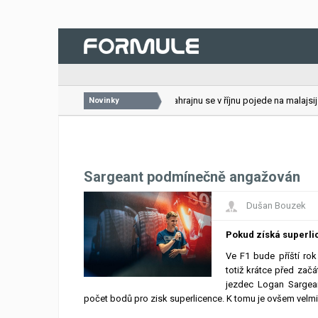
26.07.2026
VC Bahrajnu se v říjnu pojede na malajsijsk
Novinky
Sargeant podmínečně angažován
Dušan Bouzek
Pokud získá superlic
Ve F1 bude příští rok
totiž krátce před zač
jezdec Logan Sargean
počet bodů pro zisk superlicence. K tomu je ovšem velmi