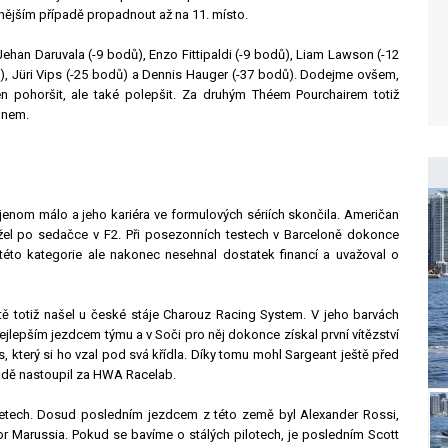
nějším případě propadnout až na 11. místo.
han Daruvala (-9 bodů), Enzo Fittipaldi (-9 bodů), Liam Lawson (-12
ů), Jüri Vips (-25 bodů) a Dennis Hauger (-37 bodů). Dodejme ovšem,
n pohoršit, ale také polepšit. Za druhým Théem Pourchairem totiž
onem.
o jenom málo a jeho kariéra ve formulových sériích skončila. Američan
ížel po sedačce v F2. Při posezonních testech v Barceloně dokonce
éto kategorie ale nakonec nesehnal dostatek financí a uvažoval o
tě totiž našel u české stáje Charouz Racing System. V jeho barvách
lepším jezdcem týmu a v Soči pro něj dokonce získal první vítězství
 který si ho vzal pod svá křídla. Díky tomu mohl Sargeant ještě před
dě nastoupil za HWA Racelab.
etech. Dosud posledním jezdcem z této země byl Alexander Rossi,
r Marussia. Pokud se bavíme o stálých pilotech, je posledním Scott