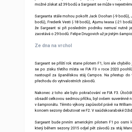
možné získat až 39 bodů a Sargeant se může v nejextrém
Sargeanta stále mohou pokořit Jack Doohan (-9 bodů), Je
bodů), Frederik Vesti (-18 bodů), Ajumu Iwasa (-21 bod
že Sargeant si při posledním podniku nemusí nutně je
zaostává o 29 bodů. Felipe Drugovich už je jistým šampi
Ze dna na vrchol
Sargeant se příští rok stane pilotem F1, loni ale chyběl
se po zisku třetího místa ve FIA F3 v roce 2020 poohl
nastoupil za španělskou stáj Campos. Na přestup do t
přechodu do vytrvalostních závodů.
Nakonec z toho ale bylo pokračování ve FIA F3. Útočiš
obsadil celkovou sedmou příčku, byl ovšem suverénně nej
v šampionátu. Těmito výkony zapůsobil právě na Williams,
koncem sezony debutovat ve F2. V saúdskoarabské Džid
Sargeant bude prvním americkým pilotem F1 po osmi l
který během sezony 2015 odjel pět závodů za stáj Mano