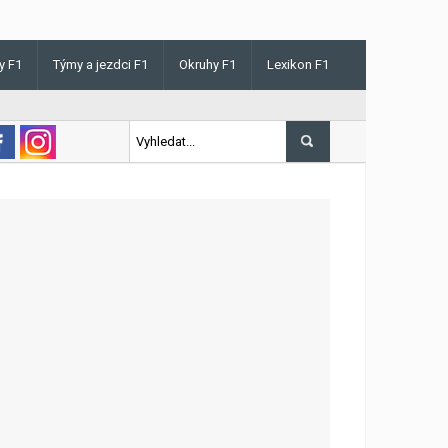
y F1
Týmy a jezdci F1
Okruhy F1
Lexikon F1
s v Maďarsku letos poprvé vyhrál kvalifikaci