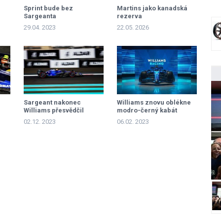
Sprint bude bez
Martins jako kanadská
Sargeanta
rezerva
29.04. 2023
22.05. 2026
Sargeant nakonec
Williams znovu oblékne
Williams přesvědčil
modro-černý kabát
02.12. 2023
06.02. 2023