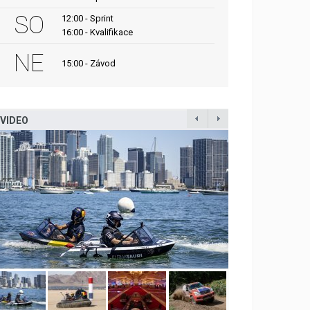
SO
12:00 - Sprint
16:00 - Kvalifikace
NE
15:00 - Závod
VIDEO