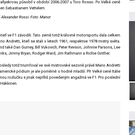
allyekrosu působil v období 2006-2007 u Toro Rosso. Po Velké ceně
zen Sebastianem Vettelem.
5 Alexander Rossi. Foto: Manor
eří ve F1 závodili. Tato země totiž královně motorsportu dala celkem
rio Andretti, kteří se stali v letech 1961, respektive 1978 mistry světa.
end také Dan Gurney, Bill Vukovich, Peter Revson, Johnnie Parsons, Lee
Hanks, Jimmy Bryan, Rodger Ward, Jim Rathmann a Richie Ginther.
osledy totiž triumfoval ve své mistrovské sezoně právě Mario Andretti
merické pódium je ale poměrně o hodně mladší. Při Velké ceně Itálie
ařenou rozlučku s jinak nepříliš povedeným angažmá ve F1. Pro poslední
 Häkkinen.