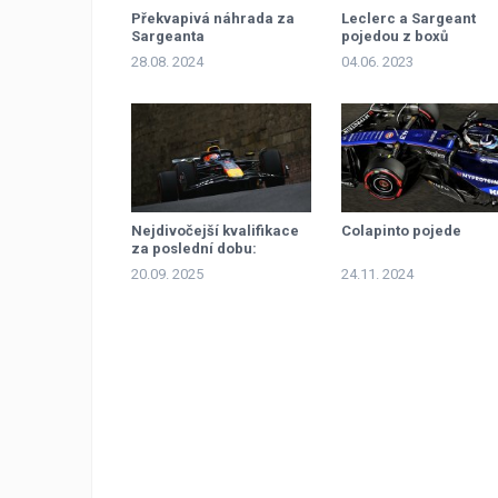
Překvapivá náhrada za
Leclerc a Sargeant
Sargeanta
pojedou z boxů
28.08. 2024
04.06. 2023
Nejdivočejší kvalifikace
Colapinto pojede
za poslední dobu:
Verstappen vítězný před
20.09. 2025
24.11. 2024
Sainzem, Piastri ve zdi