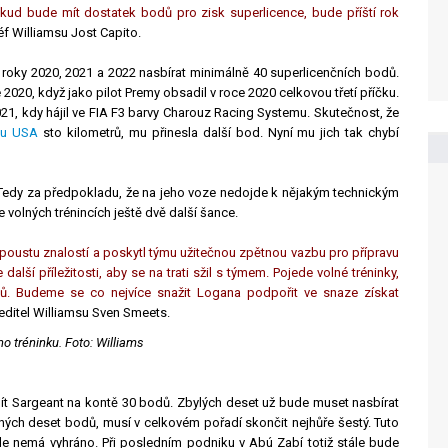
Pokud bude mít dostatek bodů pro zisk superlicence, bude příští rok
f Williamsu Jost Capito.
a roky 2020, 2021 a 2022 nasbírat minimálně 40 superlicenčních bodů.
 2020, když jako pilot Premy obsadil v roce 2020 celkovou třetí příčku.
1, kdy hájil ve FIA F3 barvy Charouz Racing Systemu. Skutečnost, že
nu USA
sto kilometrů, mu přinesla další bod. Nyní mu jich tak chybí
. Tedy za předpokladu, že na jeho voze nedojde k nějakým technickým
 volných trénincích ještě dvě další šance.
poustu znalostí a poskytl týmu užitečnou zpětnou vazbu pro přípravu
ší příležitosti, aby se na trati sžil s týmem. Pojede volné tréninky,
tů. Budeme se co nejvíce snažit Logana podpořit ve snaze získat
ředitel Williamsu Sven Smeets.
o tréninku. Foto: Williams
mít Sargeant na kontě 30 bodů. Zbylých deset už bude muset nasbírat
ebných deset bodů, musí v celkovém pořadí skončit nejhůře šestý. Tuto
 ale nemá vyhráno. Při posledním podniku v Abú Zabí totiž stále bude