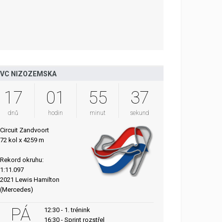
VC NIZOZEMSKA
17
01
55
36
dnů
hodin
minut
sekund
Circuit Zandvoort
72 kol x 4259 m
Rekord okruhu:
1:11.097
2021 Lewis Hamilton
(Mercedes)
PÁ
12:30 - 1. trénink
16:30 - Sprint rozstřel