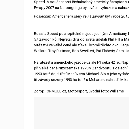
Speed. V současnosti čtyřnásobný americký šampion v r
Evropy 2007 na Nürburgringu byl ovšem vyhozen a nahra
Posledním Američanem, který ve F1 závodil, byl v roce 201
Rossi a Speed pochopitelně nejsou jedinými Američany, kt
57 závodníků. Největší díru do světa udělali Phil Hill a Ma
Vítězství ve velké ceně ale získali kromě těchto dvou leg
Wallard, Troy Ruttman, Bob Sweikert, Pat Flaherty, Sam 
Na vítězství amerického jezdce už ale F1 čeká 42 let. Nap
při Velké ceně Nizozemska 1978 v Zandvoortu. Poslední a
1993 totiž dojel třetí Mariův syn Michael. Šlo o jeho vyd
tři závody sezony 1993 ho totiž u McLarenu nahradil Mika
Zdroj: FORMULE.cz, Motorsport, úvodní foto: Williams