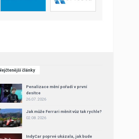
Nejčtenější články
Penalizace mění pořadí v první
desítce
26.07. 2026
Jak může Ferrari měnit vůz tak rychle?
02.08. 2026
IndyCar poprvé ukázala, jak bude