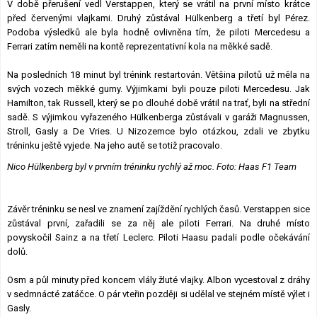
V době přerušení vedl Verstappen, který se vrátil na první místo krátce
před červenými vlajkami. Druhý zůstával Hülkenberg a třetí byl Pérez.
Podoba výsledků ale byla hodně ovlivněna tím, že piloti Mercedesu a
Ferrari zatím neměli na kontě reprezentativní kola na měkké sadě.
Na posledních 18 minut byl trénink restartován. Většina pilotů už měla na
svých vozech měkké gumy. Výjimkami byli pouze piloti Mercedesu. Jak
Hamilton, tak Russell, který se po dlouhé době vrátil na trať, byli na střední
sadě. S výjimkou vyřazeného Hülkenberga zůstávali v garáži Magnussen,
Stroll, Gasly a De Vries. U Nizozemce bylo otázkou, zdali ve zbytku
tréninku ještě vyjede. Na jeho autě se totiž pracovalo.
Nico Hülkenberg byl v prvním tréninku rychlý až moc. Foto: Haas F1 Team
Závěr tréninku se nesl ve znamení zajíždění rychlých časů. Verstappen sice
zůstával první, zařadili se za něj ale piloti Ferrari. Na druhé místo
povyskočil Sainz a na třetí Leclerc. Piloti Haasu padali podle očekávání
dolů.
Osm a půl minuty před koncem vlály žluté vlajky. Albon vycestoval z dráhy
v sedmnácté zatáčce. O pár vteřin později si udělal ve stejném místě výlet i
Gasly.