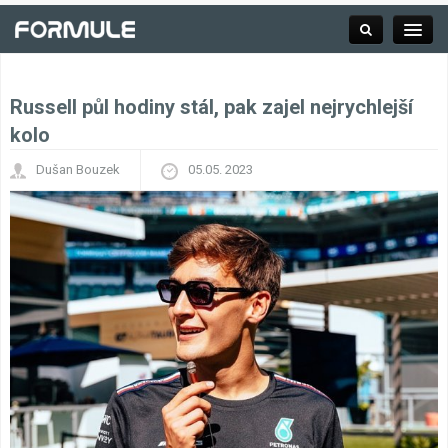
Russell půl hodiny stál, pak zajel nejrychlejší
Rubrika
kolo
Dušan Bouzek
05.05. 2023
Závodní série
Kalendář F1
Výsledky F1
Týmy a jezdci F1
Okruhy F1