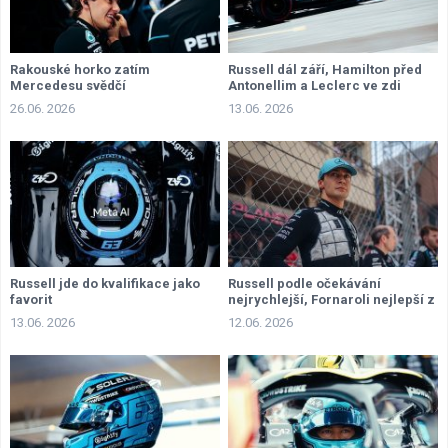
Rakouské horko zatím
Russell dál září, Hamilton před
Mercedesu svědčí
Antonellim a Leclerc ve zdi
26.06. 2026
13.06. 2026
Russell jde do kvalifikace jako
Russell podle očekávání
favorit
nejrychlejší, Fornaroli nejlepší z
nováčků
13.06. 2026
12.06. 2026