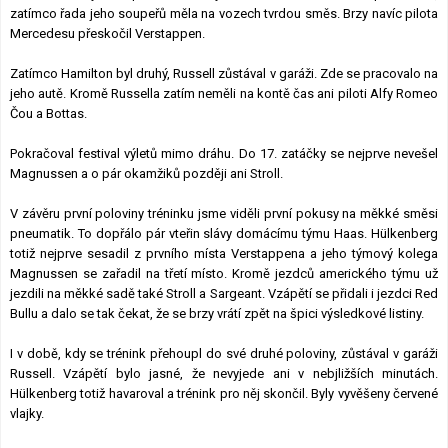
zatímco řada jeho soupeřů měla na vozech tvrdou směs. Brzy navíc pilota
Mercedesu přeskočil Verstappen.
Zatímco Hamilton byl druhý, Russell zůstával v garáži. Zde se pracovalo na
jeho autě. Kromě Russella zatím neměli na kontě čas ani piloti Alfy Romeo
Čou a Bottas.
Pokračoval festival výletů mimo dráhu. Do 17. zatáčky se nejprve nevešel
Magnussen a o pár okamžiků později ani Stroll.
V závěru první poloviny tréninku jsme viděli první pokusy na měkké směsi
pneumatik. To dopřálo pár vteřin slávy domácímu týmu Haas. Hülkenberg
totiž nejprve sesadil z prvního místa Verstappena a jeho týmový kolega
Magnussen se zařadil na třetí místo. Kromě jezdců amerického týmu už
jezdili na měkké sadě také Stroll a Sargeant. Vzápětí se přidali i jezdci Red
Bullu a dalo se tak čekat, že se brzy vrátí zpět na špici výsledkové listiny.
I v době, kdy se trénink přehoupl do své druhé poloviny, zůstával v garáži
Russell. Vzápětí bylo jasné, že nevyjede ani v nebjližších minutách.
Hülkenberg totiž havaroval a trénink pro něj skončil. Byly vyvěšeny červené
vlajky.