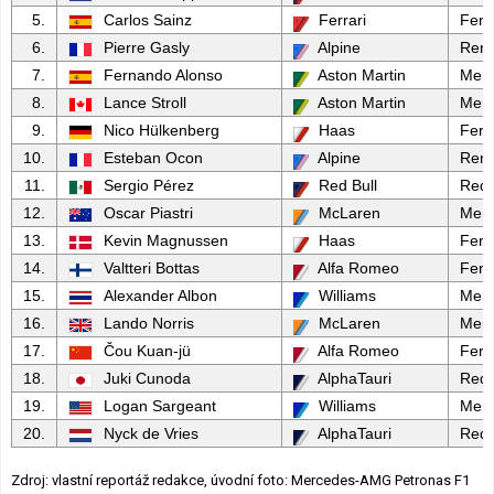
5.
Carlos Sainz
Ferrari
Ferra
6.
Pierre Gasly
Alpine
Rena
7.
Fernando Alonso
Aston Martin
Mer
8.
Lance Stroll
Aston Martin
Mer
9.
Nico Hülkenberg
Haas
Ferra
10.
Esteban Ocon
Alpine
Rena
11.
Sergio Pérez
Red Bull
Red 
12.
Oscar Piastri
McLaren
Mer
13.
Kevin Magnussen
Haas
Ferra
14.
Valtteri Bottas
Alfa Romeo
Ferra
15.
Alexander Albon
Williams
Mer
16.
Lando Norris
McLaren
Mer
17.
Čou Kuan-jü
Alfa Romeo
Ferra
18.
Juki Cunoda
AlphaTauri
Red 
19.
Logan Sargeant
Williams
Mer
20.
Nyck de Vries
AlphaTauri
Red 
Zdroj: vlastní reportáž redakce, úvodní foto: Mercedes-AMG Petronas F1