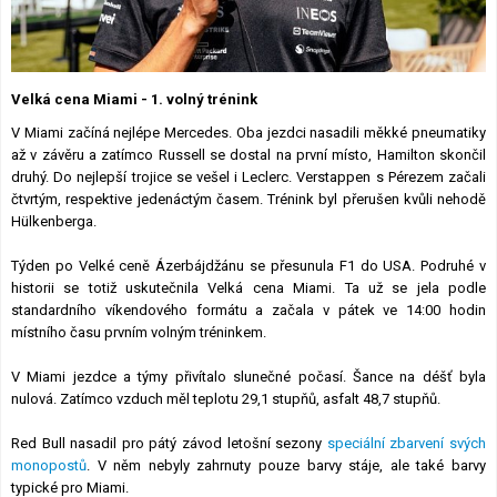
Lexikon F1
Velká cena Miami - 1. volný trénink
V Miami začíná nejlépe Mercedes. Oba jezdci nasadili měkké pneumatiky
až v závěru a zatímco Russell se dostal na první místo, Hamilton skončil
druhý. Do nejlepší trojice se vešel i Leclerc. Verstappen s Pérezem začali
čtvrtým, respektive jedenáctým časem. Trénink byl přerušen kvůli nehodě
Hülkenberga.
Týden po Velké ceně Ázerbájdžánu se přesunula F1 do USA. Podruhé v
historii se totiž uskutečnila Velká cena Miami. Ta už se jela podle
standardního víkendového formátu a začala v pátek ve 14:00 hodin
místního času prvním volným tréninkem.
V Miami jezdce a týmy přivítalo slunečné počasí. Šance na déšť byla
nulová. Zatímco vzduch měl teplotu 29,1 stupňů, asfalt 48,7 stupňů.
Red Bull nasadil pro pátý závod letošní sezony
speciální zbarvení svých
monopostů
. V něm nebyly zahrnuty pouze barvy stáje, ale také barvy
typické pro Miami.