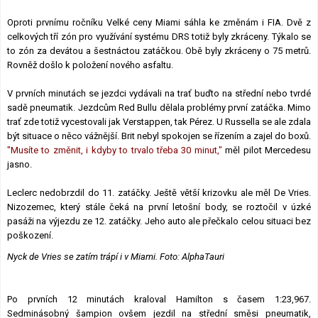
Oproti prvnímu ročníku Velké ceny Miami sáhla ke změnám i FIA. Dvě z
celkových tří zón pro využívání systému DRS totiž byly zkráceny. Týkalo se
to zón za devátou a šestnáctou zatáčkou. Obě byly zkráceny o 75 metrů.
Rovněž došlo k položení nového asfaltu.
V prvních minutách se jezdci vydávali na trať buďto na střední nebo tvrdé
sadě pneumatik. Jezdcům Red Bullu dělala problémy první zatáčka. Mimo
trať zde totiž vycestovali jak Verstappen, tak Pérez. U Russella se ale zdala
být situace o něco vážnější. Brit nebyl spokojen se řízením a zajel do boxů.
"Musíte to změnit, i kdyby to trvalo třeba 30 minut,"
měl pilot Mercedesu
jasno.
Leclerc nedobrzdil do 11. zatáčky. Ještě větší krizovku ale měl De Vries.
Nizozemec, který stále čeká na první letošní body, se roztočil v úzké
pasáži na výjezdu ze 12. zatáčky. Jeho auto ale přečkalo celou situaci bez
poškození.
Nyck de Vries se zatím trápí i v Miami. Foto: AlphaTauri
Po prvních 12 minutách kraloval Hamilton s časem 1:23,967.
Sedminásobný šampion ovšem jezdil na střední směsi pneumatik,