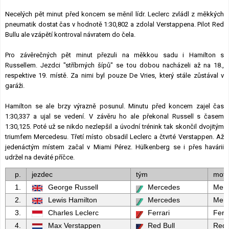
Necelých pět minut před koncem se měnil lídr. Leclerc zvládl z měkkých
pneumatik dostat čas v hodnotě 1:30,802 a zdolal Verstappena. Pilot Red
Bullu ale vzápětí kontroval návratem do čela.
Pro závěrečných pět minut přezuli na měkkou sadu i Hamilton s
Russellem. Jezdci "stříbrných šípů" se tou dobou nacházeli až na 18.,
respektive 19. místě. Za nimi byl pouze De Vries, který stále zůstával v
garáži.
Hamilton se ale brzy výrazně posunul. Minutu před koncem zajel čas
1:30,337 a ujal se vedení. V závěru ho ale překonal Russell s časem
1:30,125. Poté už se nikdo nezlepšil a úvodní trénink tak skončil dvojitým
triumfem Mercedesu. Třetí místo obsadil Leclerc a čtvrté Verstappen. Až
jedenáctým místem začal v Miami Pérez. Hülkenberg se i přes havárii
udržel na deváté příčce.
p.
jezdec
tým
moto
1.
George Russell
Mercedes
Mer
2.
Lewis Hamilton
Mercedes
Mer
3.
Charles Leclerc
Ferrari
Ferra
4.
Max Verstappen
Red Bull
Red 