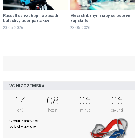
Russell se vzchopil a zasadil
Mezi stříbrnými šípy se poprvé
bolestivý úder parťákovi
zajiskřilo
23.05. 2026
23.05. 2026
VC NIZOZEMSKA
14
08
06
05
dnů
hodin
minut
sekund
Circuit Zandvoort
72 kol x 4259 m