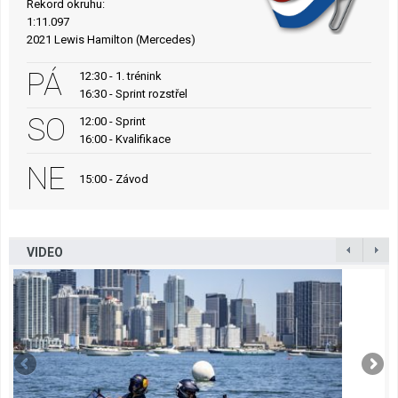
Rekord okruhu:
1:11.097
2021 Lewis Hamilton (Mercedes)
PÁ
12:30 - 1. trénink
16:30 - Sprint rozstřel
SO
12:00 - Sprint
16:00 - Kvalifikace
NE
15:00 - Závod
VIDEO