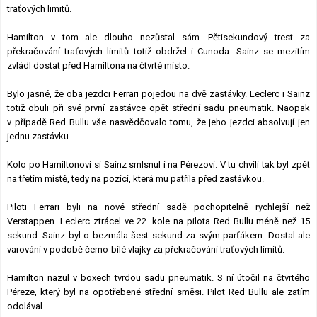
traťových limitů.
Hamilton v tom ale dlouho nezůstal sám. Pětisekundový trest za
překračování traťových limitů totiž obdržel i Cunoda. Sainz se mezitím
zvládl dostat před Hamiltona na čtvrté místo.
Bylo jasné, že oba jezdci Ferrari pojedou na dvě zastávky. Leclerc i Sainz
totiž obuli při své první zastávce opět střední sadu pneumatik. Naopak
v případě Red Bullu vše nasvědčovalo tomu, že jeho jezdci absolvují jen
jednu zastávku.
Kolo po Hamiltonovi si Sainz smlsnul i na Pérezovi. V tu chvíli tak byl zpět
na třetím místě, tedy na pozici, která mu patřila před zastávkou.
Piloti Ferrari byli na nové střední sadě pochopitelně rychlejší než
Verstappen. Leclerc ztrácel ve 22. kole na pilota Red Bullu méně než 15
sekund. Sainz byl o bezmála šest sekund za svým parťákem. Dostal ale
varování v podobě černo-bílé vlajky za překračování traťových limitů.
Hamilton nazul v boxech tvrdou sadu pneumatik. S ní útočil na čtvrtého
Péreze, který byl na opotřebené střední směsi. Pilot Red Bullu ale zatím
odolával.