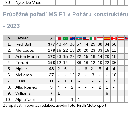
20.
Nyck De Vries
-
-
-
-
-
-
-
-
-
-
Průběžné pořadí MS F1 v Poháru konstruktérů
- 2023
p.
Jezdec
∑
1.
Red Bull
377
43
44
36
57
44
25
38
34
56
2.
Mercedes
178
16
22
18
20
20
23
33
15
11
3.
Aston Martin
172
23
15
27
22
15
18
14
20
18
4.
Ferrari
158
12
14
-
36
16
12
10
22
36
5.
Alpine
48
2
6
-
-
6
21
5
4
4
6.
McLaren
27
-
-
12
2
-
3
-
-
10
7.
Haas
11
-
1
6
-
1
-
-
-
3
8.
Alfa Romeo
9
4
-
2
-
-
-
2
1
-
9.
Williams
7
1
-
-
-
-
-
-
6
-
10.
AlphaTauri
2
-
-
1
1
-
-
-
-
-
Zdroj. vlastní reportáž redakce, úvodní foto: Pirelli Motorsport