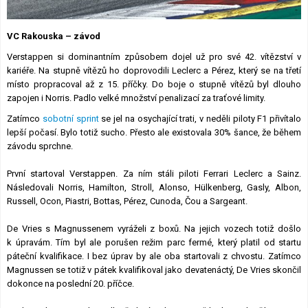
Lexikon F1
VC Rakouska – závod
Verstappen si dominantním způsobem dojel už pro své 42. vítězství v
kariéře. Na stupně vítězů ho doprovodili Leclerc a Pérez, který se na třetí
místo propracoval až z 15. příčky. Do boje o stupně vítězů byl dlouho
zapojen i Norris. Padlo velké množství penalizací za traťové limity.
Zatímco
sobotní sprint
se jel na osychající trati, v neděli piloty F1 přivítalo
lepší počasí. Bylo totiž sucho. Přesto ale existovala 30% šance, že během
závodu sprchne.
První startoval Verstappen. Za ním stáli piloti Ferrari Leclerc a Sainz.
Následovali Norris, Hamilton, Stroll, Alonso, Hülkenberg, Gasly, Albon,
Russell, Ocon, Piastri, Bottas, Pérez, Cunoda, Čou a Sargeant.
De Vries s Magnussenem vyráželi z boxů. Na jejich vozech totiž došlo
k úpravám. Tím byl ale porušen režim parc fermé, který platil od startu
páteční kvalifikace. I bez úprav by ale oba startovali z chvostu. Zatímco
Magnussen se totiž v pátek kvalifikoval jako devatenáctý, De Vries skončil
dokonce na poslední 20. příčce.