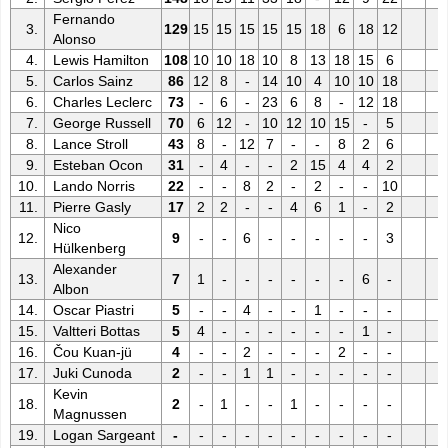
Fernando
3.
129
15
15
15
15
15
18
6
18
12
Alonso
4.
Lewis Hamilton
108
10
10
18
10
8
13
18
15
6
5.
Carlos Sainz
86
12
8
-
14
10
4
10
10
18
6.
Charles Leclerc
73
-
6
-
23
6
8
-
12
18
7.
George Russell
70
6
12
-
10
12
10
15
-
5
8.
Lance Stroll
43
8
-
12
7
-
-
8
2
6
9.
Esteban Ocon
31
-
4
-
-
2
15
4
4
2
10.
Lando Norris
22
-
-
8
2
-
2
-
-
10
11.
Pierre Gasly
17
2
2
-
-
4
6
1
-
2
Nico
12.
9
-
-
6
-
-
-
-
-
3
Hülkenberg
Alexander
13.
7
1
-
-
-
-
-
-
6
-
Albon
14.
Oscar Piastri
5
-
-
4
-
-
1
-
-
-
15.
Valtteri Bottas
5
4
-
-
-
-
-
-
1
-
16.
Čou Kuan-jü
4
-
-
2
-
-
-
2
-
-
17.
Juki Cunoda
2
-
-
1
1
-
-
-
-
-
Kevin
18.
2
-
1
-
-
1
-
-
-
-
Magnussen
19.
Logan Sargeant
-
-
-
-
-
-
-
-
-
-