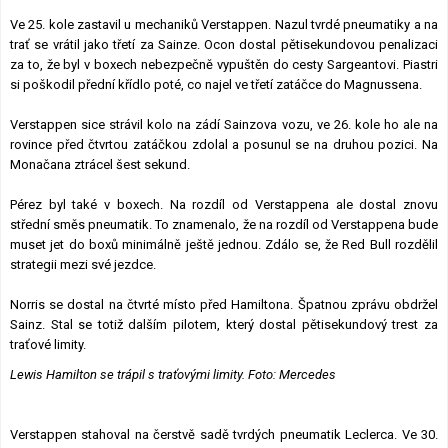
Ve 25. kole zastavil u mechaniků Verstappen. Nazul tvrdé pneumatiky a na
trať se vrátil jako třetí za Sainze. Ocon dostal pětisekundovou penalizaci
za to, že byl v boxech nebezpečně vypuštěn do cesty Sargeantovi. Piastri
si poškodil přední křídlo poté, co najel ve třetí zatáčce do Magnussena.
Verstappen sice strávil kolo na zádí Sainzova vozu, ve 26. kole ho ale na
rovince před čtvrtou zatáčkou zdolal a posunul se na druhou pozici. Na
Monačana ztrácel šest sekund.
Pérez byl také v boxech. Na rozdíl od Verstappena ale dostal znovu
střední směs pneumatik. To znamenalo, že na rozdíl od Verstappena bude
muset jet do boxů minimálně ještě jednou. Zdálo se, že Red Bull rozdělil
strategii mezi své jezdce.
Norris se dostal na čtvrté místo před Hamiltona. Špatnou zprávu obdržel
Sainz. Stal se totiž dalším pilotem, který dostal pětisekundový trest za
traťové limity.
Lewis Hamilton se trápil s traťovými limity. Foto: Mercedes
Verstappen stahoval na čerstvě sadě tvrdých pneumatik Leclerca. Ve 30.