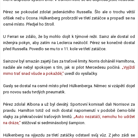
Pérez se pokoušel zdolat jedenáctého Russella. Šlo ale o trochu větší
oříšek než u Ocona. Hülkenberg probrzdil ve třetí zatáčce a propadl se na
osmé místo. Předjel ho Stroll.
U Ferrari se zdálo, že by mohlo dojít k týmové režii. Sainz ale dostal od
inženýra pokyn, aby zatím na Leclerca neútočil. Pérez se konečně dostal
před Russella. Povedlo se mu to v 11. kole ve třetí zatáčce.
Sainzovi byl smazán zajetý čas za traťové limity. Norris doháněl Hamiltona,
nadále ale nebyl spokojen s tím, jak si pilot Mercedesu počíná.
„Vyjíždí
mimo trať snad všude a pokaždé,“
uvedl do vysílačky.
Gasly se dostal na osmé místo před Hülkenberga. Němec si vzápětí dojel
pro novou sadu tvrdých pneumatik.
Pérez zdolal Albona a už byl devátý. Sportovní komisaři dali Norrisovi za
pravdu. Hamilton totiž od nich dostal napomenutí v podobě černo-bílé
vlajky za překračování traťových limitů.
„Auto nezatáčí, nemohu ho udržet
na dráze,“
stěžoval si sedminásobný šampion.
Hülkenberg na výjezdu ze třetí zatáčky odstavil svůj vůz. Z jeho zádi se