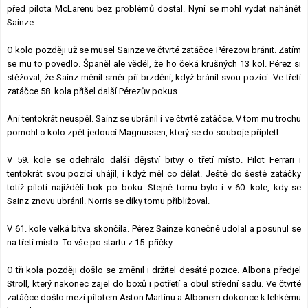
před pilota McLarenu bez problémů dostal. Nyní se mohl vydat nahánět
Sainze.
O kolo později už se musel Sainze ve čtvrté zatáčce Pérezovi bránit. Zatím
se mu to povedlo. Španěl ale věděl, že ho čeká krušných 13 kol. Pérez si
stěžoval, že Sainz měnil směr při brzdění, když bránil svou pozici. Ve třetí
zatáčce 58. kola přišel další Pérezův pokus.
Ani tentokrát neuspěl. Sainz se ubránil i ve čtvrté zatáčce. V tom mu trochu
pomohl o kolo zpět jedoucí Magnussen, který se do souboje připletl.
V 59. kole se odehrálo další dějství bitvy o třetí místo. Pilot Ferrari i
tentokrát svou pozici uhájil, i když měl co dělat. Ještě do šesté zatáčky
totiž piloti najížděli bok po boku. Stejně tomu bylo i v 60. kole, kdy se
Sainz znovu ubránil. Norris se díky tomu přibližoval.
V 61. kole velká bitva skončila. Pérez Sainze konečně udolal a posunul se
na třetí místo. To vše po startu z 15. příčky.
O tři kola později došlo se změnil i držitel desáté pozice. Albona předjel
Stroll, který nakonec zajel do boxů i potřetí a obul střední sadu. Ve čtvrté
zatáčce došlo mezi pilotem Aston Martinu a Albonem dokonce k lehkému