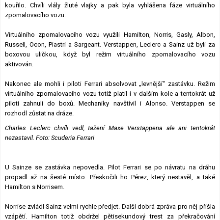
kouřilo. Chvíli vlály žluté vlajky a pak byla vyhlášena fáze virtuálního
zpomalovacího vozu.
Virtuálního zpomalovacího vozu využili Hamilton, Norris, Gasly, Albon,
Russell, Ocon, Piastri a Sargeant. Verstappen, Leclerc a Sainz už byli za
boxovou uličkou, když byl režim virtuálního zpomalovacího vozu
aktivován.
Nakonec ale mohli i piloti Ferrari absolvovat „levnější“ zastávku. Režim
virtuálního zpomalovacího vozu totiž platil i v dalším kole a tentokrát už
piloti zahnuli do boxů. Mechaniky navštívil i Alonso. Verstappen se
rozhodl zůstat na dráze.
Charles Leclerc chvíli vedl, tažení Maxe Verstappena ale ani tentokrát
nezastavil. Foto: Scuderia Ferrari
U Sainze se zastávka nepovedla. Pilot Ferrari se po návratu na dráhu
propadl až na šesté místo. Přeskočili ho Pérez, který nestavěl, a také
Hamilton s Norrisem.
Norrise zvládl Sainz velmi rychle předjet. Další dobrá zpráva pro něj přišla
vzápětí. Hamilton totiž obdržel pětisekundový trest za překračování