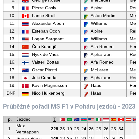
8.
George Russell
Mercedes
Mer
9.
Pierre Gasly
Alpine
Rena
10.
Lance Stroll
Aston Martin
Mer
11.
Alexander Albon
Williams
Mer
12.
Esteban Ocon
Alpine
Rena
13.
Logan Sargeant
Williams
Mer
14.
Čou Kuan-jü
Alfa Romeo
Ferr
15.
Nyck de Vries
AlphaTauri
Red 
16.
Valtteri Bottas
Alfa Romeo
Ferr
17.
Oscar Piastri
McLaren
Mer
18.
Juki Cunoda
AlphaTauri
Red 
19.
Kevin Magnussen
Haas
Ferr
DNF
Nico Hülkenberg
Haas
Ferr
Průběžné pořadí MS F1 v Poháru jezdců - 2023
p.
Jezdec
∑
Max
1.
229
25
19
25
24
26
25
26
25
34
Verstappen
2.
Sergio Pérez
148
18
25
11
33
18
-
12
9
22