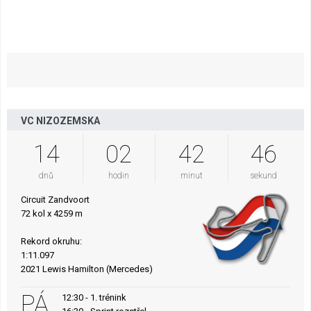
VC NIZOZEMSKA
14
02
42
45
dnů
hodin
minut
sekund
Circuit Zandvoort
72 kol x 4259 m
Rekord okruhu:
1:11.097
2021 Lewis Hamilton (Mercedes)
PÁ
12:30 - 1. trénink