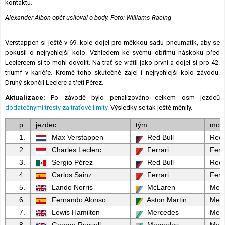
kontaktu.
Alexander Albon opět usiloval o body. Foto: Williams Racing
Verstappen si ještě v 69. kole dojel pro měkkou sadu pneumatik, aby se
pokusil o nejrychlejší kolo. Vzhledem ke svému obřímu náskoku před
Leclercem si to mohl dovolit. Na trať se vrátil jako první a dojel si pro 42.
triumf v kariéře. Kromě toho skutečně zajel i nejrychlejší kolo závodu.
Druhý skončil Leclerc a třetí Pérez.
Aktualizace:
Po závodě bylo penalizováno celkem osm jezdců
dodatečnými tresty za traťové limity
. Výsledky se tak ještě měnily.
p.
jezdec
tým
moto
1.
Max Verstappen
Red Bull
Red 
2.
Charles Leclerc
Ferrari
Ferr
3.
Sergio Pérez
Red Bull
Red 
4.
Carlos Sainz
Ferrari
Ferr
5.
Lando Norris
McLaren
Mer
6.
Fernando Alonso
Aston Martin
Mer
7.
Lewis Hamilton
Mercedes
Mer