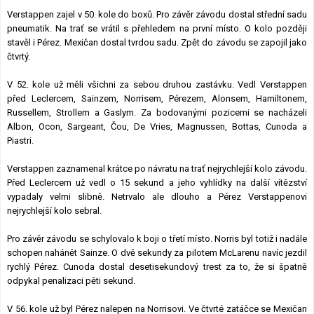
Verstappen zajel v 50. kole do boxů. Pro závěr závodu dostal střední sadu
pneumatik. Na trať se vrátil s přehledem na první místo. O kolo později
stavěl i Pérez. Mexičan dostal tvrdou sadu. Zpět do závodu se zapojil jako
čtvrtý.
V 52. kole už měli všichni za sebou druhou zastávku. Vedl Verstappen
před Leclercem, Sainzem, Norrisem, Pérezem, Alonsem, Hamiltonem,
Russellem, Strollem a Gaslym. Za bodovanými pozicemi se nacházeli
Albon, Ocon, Sargeant, Čou, De Vries, Magnussen, Bottas, Cunoda a
Piastri.
Verstappen zaznamenal krátce po návratu na trať nejrychlejší kolo závodu.
Před Leclercem už vedl o 15 sekund a jeho vyhlídky na další vítězství
vypadaly velmi slibně. Netrvalo ale dlouho a Pérez Verstappenovi
nejrychlejší kolo sebral.
Pro závěr závodu se schylovalo k boji o třetí místo. Norris byl totiž i nadále
schopen nahánět Sainze. O dvě sekundy za pilotem McLarenu navíc jezdil
rychlý Pérez. Cunoda dostal desetisekundový trest za to, že si špatně
odpykal penalizaci pěti sekund.
V 56. kole už byl Pérez nalepen na Norrisovi. Ve čtvrté zatáčce se Mexičan