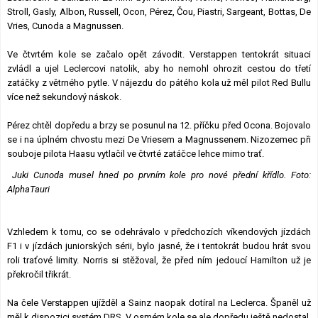
Stroll, Gasly, Albon, Russell, Ocon, Pérez, Čou, Piastri, Sargeant, Bottas, De
Vries, Cunoda a Magnussen.
Ve čtvrtém kole se začalo opět závodit. Verstappen tentokrát situaci
zvládl a ujel Leclercovi natolik, aby ho nemohl ohrozit cestou do třetí
zatáčky z větrného pytle. V nájezdu do pátého kola už měl pilot Red Bullu
více než sekundový náskok.
Pérez chtěl dopředu a brzy se posunul na 12. příčku před Ocona. Bojovalo
se i na úplném chvostu mezi De Vriesem a Magnussenem. Nizozemec při
souboje pilota Haasu vytlačil ve čtvrté zatáčce lehce mimo trať.
Juki Cunoda musel hned po prvním kole pro nové přední křídlo. Foto:
AlphaTauri
Vzhledem k tomu, co se odehrávalo v předchozích víkendových jízdách
F1 i v jízdách juniorských sérii, bylo jasné, že i tentokrát budou hrát svou
roli traťové limity. Norris si stěžoval, že před ním jedoucí Hamilton už je
překročil třikrát.
Na čele Verstappen ujížděl a Sainz naopak dotíral na Leclerca. Španěl už
měl k dispozici systém DRS. V osmém kole se ale dopředu ještě nedostal.