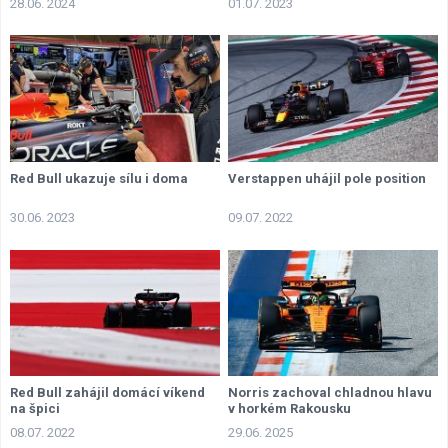
28.06. 2024
01.07. 2023
Red Bull ukazuje sílu i doma
Verstappen uhájil pole position
30.06. 2023
09.07. 2022
Red Bull zahájil domácí víkend
Norris zachoval chladnou hlavu
na špici
v horkém Rakousku
08.07. 2022
29.06. 2025