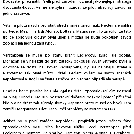
Dodavatel pneumatik Pirelli před závodem označil jako nejlepší strategii
dvouzastávkovou. Ve hře ale byla i možnost, že piloti absolvují závod na
jednu zastávku.
Většina pilotů nazula pro start střední směs pneumatik. Někteří ale sáhli i
po tvrdé. Mezi nimi byli Alonso, Bottas a Magnussen. To značilo, že tato
trojice absolvuje dlouhý první úsek a možná se bude pokoušet závod
zdolat s jen jednou zastávkou.
Verstappen se musel po startu bránit Leclercovi, zvládl ale odolat.
Monačan se v nájezdu do třetí zatáčky pokoušel využít větrného pytle a
dokonce se dostal na úroveň Verstappena, byl ale na vnější straně a
Nizozemec tak první místo udržel. Leclerc ovšem ve svých snahách
nepolevoval a útočil i ve čtvrté zatáčce. Ani v tomto případě ale neuspěl.
Hned na konci prvního kola ale vyjel na dráhu zpomalovací vůz. Postaral
se o něj Cunoda. Ten si v postartovní tlačenici poškodil přední přítlačné
křídlo a na dráze tak zůstaly úlomky. Japonec proto musel do boxů. Tam
zamířil i Magnussen. Pilot Haasu měl problémy se systémem ERS.
Jelikož byl v první zatáčce nepořádek, projížděli jezdci během fáze
zpomalovacího vozu přes boxovou uličku. Vedl Verstappen před
Leclercem a Sainzem. Za nimi byli Hamilton, Norris, Alonso, Hülkenberg,