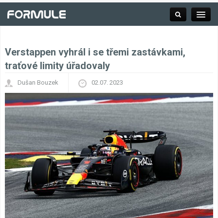
Verstappen vyhrál i se třemi zastávkami,
Rubrika
traťové limity úřadovaly
Dušan Bouzek
02.07. 2023
Závodní série
Kalendář F1
Výsledky F1
Týmy a jezdci F1
Okruhy F1