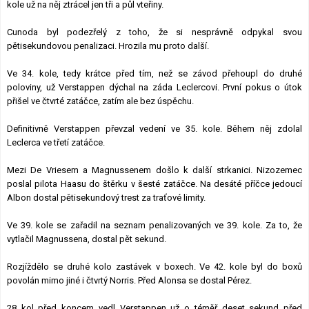
kole už na něj ztrácel jen tři a půl vteřiny.
Cunoda byl podezřelý z toho, že si nesprávně odpykal svou
pětisekundovou penalizaci. Hrozila mu proto další.
Ve 34. kole, tedy krátce před tím, než se závod přehoupl do druhé
poloviny, už Verstappen dýchal na záda Leclercovi. První pokus o útok
přišel ve čtvrté zatáčce, zatím ale bez úspěchu.
Definitivně Verstappen převzal vedení ve 35. kole. Během něj zdolal
Leclerca ve třetí zatáčce.
Mezi De Vriesem a Magnussenem došlo k další strkanici. Nizozemec
poslal pilota Haasu do štěrku v šesté zatáčce. Na desáté příčce jedoucí
Albon dostal pětisekundový trest za traťové limity.
Ve 39. kole se zařadil na seznam penalizovaných ve 39. kole. Za to, že
vytlačil Magnussena, dostal pět sekund.
Rozjíždělo se druhé kolo zastávek v boxech. Ve 42. kole byl do boxů
povolán mimo jiné i čtvrtý Norris. Před Alonsa se dostal Pérez.
28 kol před koncem vedl Verstappen už o téměř deset sekund před