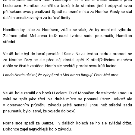
Leclercem. Hamilton zamířil do boxů, kde si mimo jiné i odpykal svou
pětisekundovou penalizaci. Spadl na osmé místo za Norrise. Gasly se stal
dalším penalizovaným za traťové limity.
Hamilton byl sice za Norrisem, zdálo se však, že by mohl mít výhodu.
Zatímco pilot McLarenu totiž nazul tvrdou sadu pneumatik, Hamilton
střední.
Ve 45. kole byl do boxů povolán i Sainz. Nazul tvrdou sadu a propadl se
za Norrise. Brzy se ale před něj dostal zpět. K předjížděcímu manévru
došlo ve čtvrté zatáčce. Norris ale nechtěl prodat svou kůži lacino.
Lando Norris ukázal, že vylepšení u McLarenu fungují. Foto: McLaren
Ve 48. kole zamířil do boxů i Leclerc. Také Monačan dostal tvrdou sadu a
vrátil se zpět jako třetí. Na druhé místo se posunul Pérez. Jelikož ale
v dosavadním průběhu závodu ještě nenazul jinou než střední sadu
pneumatik, bylo jasné, že pojede do boxů.
Norris sice spadl za Sainze, i v dalších kolech se ho ale zvládal držet.
Dokonce zajel nejrychlejší kolo závodu.