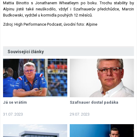
Mattia Binotto s Jonathanem Wheatleym po boku. Trochu stability by
Alpinu jistě také neuškodilo, vždyť i Szafnauerův předchůdce, Marcin
Budkowski, vydržel u kormidla pouhých 12 měsíců.
Zdroj: High Performance Podcast, úvodní foto: Alpine
Související články
Já se vrátím
Szafnauer dostal padáka
31.07. 2023
29.07. 2023