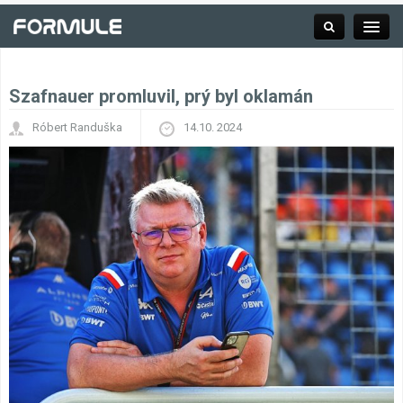
Szafnauer promluvil, prý byl oklamán
Rubrika
Róbert Randuška
14.10. 2024
Závodní série
Kalendář F1
Výsledky F1
Týmy a jezdci F1
Okruhy F1