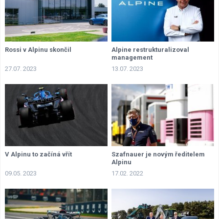
Rossi v Alpinu skončil
Alpine restrukturalizoval
management
27.07. 2023
13.07. 2023
V Alpinu to začíná vřít
Szafnauer je novým ředitelem
Alpinu
09.05. 2023
17.02. 2022