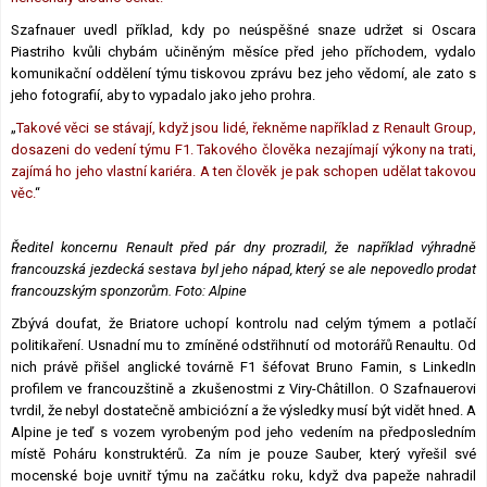
Szafnauer uvedl příklad, kdy po neúspěšné snaze udržet si Oscara
Piastriho kvůli chybám učiněným měsíce před jeho příchodem, vydalo
komunikační oddělení týmu tiskovou zprávu bez jeho vědomí, ale zato s
jeho fotografií, aby to vypadalo jako jeho prohra.
„
Takové věci se stávají, když jsou lidé, řekněme například z Renault Group,
dosazeni do vedení týmu F1. Takového člověka nezajímají výkony na trati,
zajímá ho jeho vlastní kariéra. A ten člověk je pak schopen udělat takovou
věc.
“
Ředitel koncernu Renault před pár dny prozradil, že například výhradně
francouzská jezdecká sestava byl jeho nápad, který se ale nepovedlo prodat
francouzským sponzorům. Foto: Alpine
Zbývá doufat, že Briatore uchopí kontrolu nad celým týmem a potlačí
politikaření. Usnadní mu to zmíněné odstřihnutí od motorářů Renaultu. Od
nich právě přišel anglické továrně F1 šéfovat Bruno Famin, s LinkedIn
profilem ve francouzštině a zkušenostmi z Viry-Châtillon. O Szafnauerovi
tvrdil, že nebyl dostatečně ambiciózní a že výsledky musí být vidět hned. A
Alpine je teď s vozem vyrobeným pod jeho vedením na předposledním
místě Poháru konstruktérů. Za ním je pouze Sauber, který vyřešil své
mocenské boje uvnitř týmu na začátku roku, když dva papeže nahradil