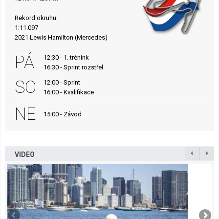
Rekord okruhu:
1:11.097
2021 Lewis Hamilton (Mercedes)
PÁ
12:30 - 1. trénink
16:30 - Sprint rozstřel
SO
12:00 - Sprint
16:00 - Kvalifikace
NE
15:00 - Závod
VIDEO