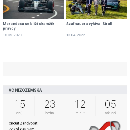
Mercedesu se blíží okamžik
Szafnauera vyštval Stroll
pravdy
16.05. 2023
13.04. 2022
VC NIZOZEMSKA
15
23
12
04
dnů
hodin
minut
sekund
Circuit Zandvoort
72 kol x 4259 m