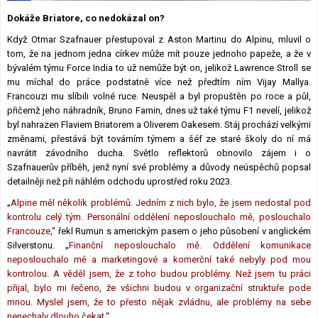
Lexikon F1
Dokáže Briatore, co nedokázal on?
Když Otmar Szafnauer přestupoval z Aston Martinu do Alpinu, mluvil o
tom, že na jednom jedna církev může mít pouze jednoho papeže, a že v
bývalém týmu Force India to už nemůže být on, jelikož Lawrence Stroll se
mu míchal do práce podstatně více než předtím ním Vijay Mallya.
Francouzi mu slíbili volné ruce. Neuspěl a byl propuštěn po roce a půl,
přičemž jeho náhradník, Bruno Famin, dnes už také týmu F1 nevelí, jelikož
byl nahrazen Flaviem Briatorem a Oliverem Oakesem. Stáj prochází velkými
změnami, přestává být továrním týmem a šéf ze staré školy do ní má
navrátit závodního ducha. Světlo reflektorů obnovilo zájem i o
Szafnauerův příběh, jenž nyní své problémy a důvody neúspěchů popsal
detailněji než při náhlém odchodu uprostřed roku 2023.
„
Alpine měl několik problémů. Jedním z nich bylo, že jsem nedostal pod
kontrolu celý tým. Personální oddělení neposlouchalo mě, poslouchalo
Francouze
,“ řekl Rumun s americkým pasem o jeho působení v anglickém
Silverstonu. „
Finanční neposlouchalo mě. Oddělení komunikace
neposlouchalo mě a marketingové a komerční také nebyly pod mou
kontrolou. A věděl jsem, že z toho budou problémy. Než jsem tu práci
přijal, bylo mi řečeno, že všichni budou v organizační struktuře pode
mnou. Myslel jsem, že to přesto nějak zvládnu, ale problémy na sebe
nenechaly dlouho čekat.
“