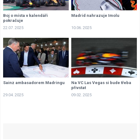
Boj o místa v kalendáři
Madrid nahrazuje Imolu
pokračuje
22.07. 2025
10.06. 2025
Sainz ambasadorem Madringu
Na VC Las Vegas si bude třeba
přivstat
29.04. 2025
09.02. 2025