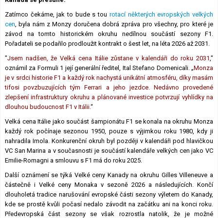
Lexikon F1
Zatímco čekáme, jak to bude s tou
rotací některých evropských velkých
cen
, byla nám z Monzy doručena dobrá zpráva pro všechny, pro které je
závod na tomto historickém okruhu nedílnou součástí sezony F1.
Pořadateli se podařilo prodloužit kontrakt o šest let, na léta 2026 až 2031.
"
Jsem nadšen, že Velká cena Itálie zůstane v kalendáři do roku 2031
,"
oznámil za Formuli 1 její generální ředitel, Ital Stefano Domenicali. „
Monza
je v srdci historie F1 a každý rok nachystá unikátní atmosféru, díky masám
tifosi povzbuzujících tým Ferrari a jeho jezdce. Nedávno provedené
zlepšení infrastruktury okruhu a plánované investice potvrzují vyhlídky na
dlouhou budoucnost F1 v Itálii.
“
Velká cena Itálie jako součást šampionátu F1 se konala na okruhu Monza
každý rok počínaje sezonou 1950, pouze s výjimkou roku 1980, kdy ji
nahradila Imola. Konkurenční okruh byl později v kalendáři pod hlavičkou
VC San Marina a v současnosti je součástí kalendáře velkých cen jako VC
Emilie-Romagni a smlouvu s F1 má do roku 2025.
Další oznámení se týká Velké ceny Kanady na okruhu Gilles Villeneuve a
částečně i Velké ceny Monaka v sezoně 2026 a následujících. Končí
dlouholetá tradice narušování evropské části sezony výletem do Kanady,
kde se prostě kvůli počasí nedalo závodit na začátku ani na konci roku.
Předevropská část sezony se však rozrostla natolik, že je možné