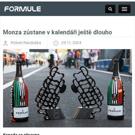
Monza zůstane v kalendáři ještě dlouho
Rubrika
Róbert Randuška
29.11. 2024
Závodní série
Kalendář F1
Výsledky F1
Týmy a jezdci F1
Okruhy F1
Kanada se přesune.