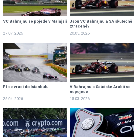
VC Bahrajnu se pojede v Malajsii
Jsou VC Bahrajnu a SA skutečně
ztracené?
27.07. 2026
20.05. 2026
F1 se vrací do Istanbulu
V Bahrajnu a Saúdské Arábii se
nepojede
25.04. 2026
15.03. 2026