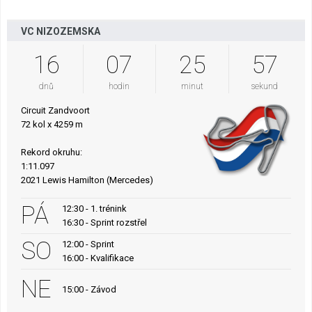
VC NIZOZEMSKA
16
07
25
56
dnů
hodin
minut
sekund
Circuit Zandvoort
72 kol x 4259 m
Rekord okruhu:
1:11.097
2021 Lewis Hamilton (Mercedes)
PÁ
12:30 - 1. trénink
16:30 - Sprint rozstřel
SO
12:00 - Sprint
16:00 - Kvalifikace
NE
15:00 - Závod