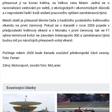
přesunout ji na konec května, za Velkou cenu Miami. Jedná se o
racionalizaci cestování po světě, z ekologických i ekonomických důvodů
a v neposlední řadě i kvůli snížení pracovního vytížení zaměstnanců týmů.
Menší obětí je přesunutí Monte Carla z tradičního posledního květnového
víkendu na první červnový. Pokud se v Kanadě v roce 2026 pojede v
předposlední květnový víkend a v Monaku v první červnový, tak se F1
vyhne termínové kolizi se závodem Indianapolis 500 a zaměstnanci týmů
budou mít po náročných přesunech volný víkend.
Počínaje rokem 2026 bude Kanada součástí předevropské části sezony.
Foto: Ferrari
Zdroj: Motorsport, úvodní foto: McLaren
Související články