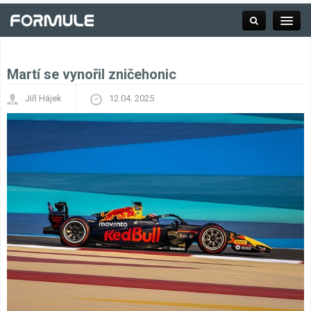
Martí se vynořil zničehonic
Rubrika
Jiří Hájek
12.04. 2025
Závodní série
Kalendář F1
Výsledky F1
Týmy a jezdci F1
Okruhy F1