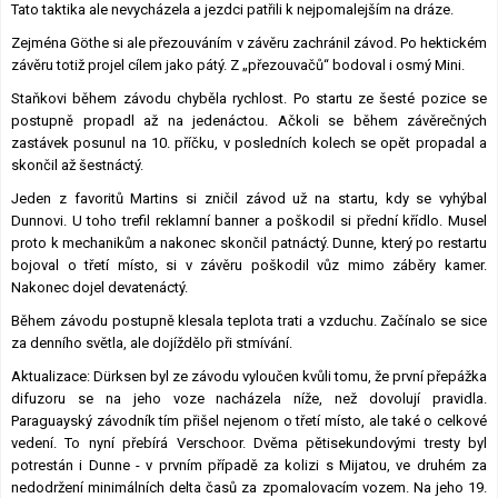
Tato taktika ale nevycházela a jezdci patřili k nejpomalejším na dráze.
Zejména Göthe si ale přezouváním v závěru zachránil závod. Po hektickém
závěru totiž projel cílem jako pátý. Z „přezouvačů“ bodoval i osmý Mini.
Staňkovi během závodu chyběla rychlost. Po startu ze šesté pozice se
postupně propadl až na jedenáctou. Ačkoli se během závěrečných
zastávek posunul na 10. příčku, v posledních kolech se opět propadal a
skončil až šestnáctý.
Jeden z favoritů Martins si zničil závod už na startu, kdy se vyhýbal
Dunnovi. U toho trefil reklamní banner a poškodil si přední křídlo. Musel
proto k mechanikům a nakonec skončil patnáctý. Dunne, který po restartu
bojoval o třetí místo, si v závěru poškodil vůz mimo záběry kamer.
Nakonec dojel devatenáctý.
Během závodu postupně klesala teplota trati a vzduchu. Začínalo se sice
za denního světla, ale dojíždělo při stmívání.
Aktualizace: Dürksen byl ze závodu vyloučen kvůli tomu, že první přepážka
difuzoru se na jeho voze nacházela níže, než dovolují pravidla.
Paraguayský závodník tím přišel nejenom o třetí místo, ale také o celkové
vedení. To nyní přebírá Verschoor. Dvěma pětisekundovými tresty byl
potrestán i Dunne - v prvním případě za kolizi s Mijatou, ve druhém za
nedodržení minimálních delta časů za zpomalovacím vozem. Na jeho 19.