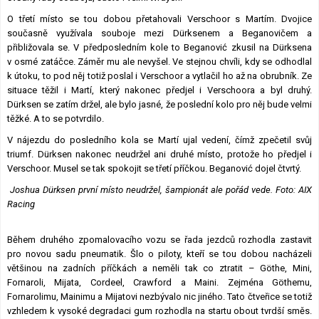
O třetí místo se tou dobou přetahovali Verschoor s Martím. Dvojice
současně využívala souboje mezi Dürksenem a Beganovičem a
přibližovala se. V předposledním kole to Beganović zkusil na Dürksena
v osmé zatáčce. Záměr mu ale nevyšel. Ve stejnou chvíli, kdy se odhodlal
k útoku, to pod něj totiž poslal i Verschoor a vytlačil ho až na obrubník. Ze
situace těžil i Martí, který nakonec předjel i Verschoora a byl druhý.
Dürksen se zatím držel, ale bylo jasné, že poslední kolo pro něj bude velmi
těžké. A to se potvrdilo.
V nájezdu do posledního kola se Martí ujal vedení, čímž zpečetil svůj
triumf. Dürksen nakonec neudržel ani druhé místo, protože ho předjel i
Verschoor. Musel se tak spokojit se třetí příčkou. Beganović dojel čtvrtý.
Joshua Dürksen první místo neudržel, šampionát ale pořád vede. Foto: AIX
Racing
Během druhého zpomalovacího vozu se řada jezdců rozhodla zastavit
pro novou sadu pneumatik. Šlo o piloty, kteří se tou dobou nacházeli
většinou na zadních příčkách a neměli tak co ztratit – Göthe, Mini,
Fornaroli, Mijata, Cordeel, Crawford a Maini. Zejména Göthemu,
Fornarolimu, Mainimu a Mijatovi nezbývalo nic jiného. Tato čtveřice se totiž
vzhledem k vysoké degradaci gum rozhodla na startu obout tvrdší směs.