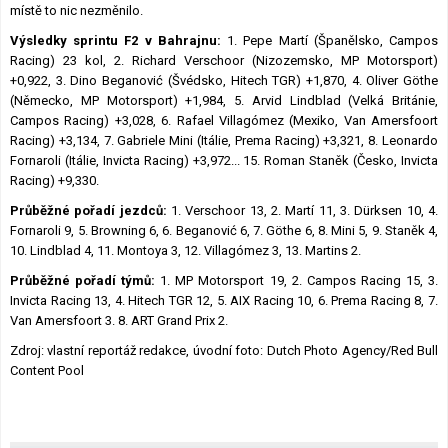
místě to nic nezměnilo.
Výsledky sprintu F2 v Bahrajnu:
1. Pepe Martí (Španělsko, Campos
Racing) 23 kol, 2. Richard Verschoor (Nizozemsko, MP Motorsport)
+0,922, 3. Dino Beganović (Švédsko, Hitech TGR) +1,870, 4. Oliver Göthe
(Německo, MP Motorsport) +1,984, 5. Arvid Lindblad (Velká Británie,
Campos Racing) +3,028, 6. Rafael Villagómez (Mexiko, Van Amersfoort
Racing) +3,134, 7. Gabriele Mini (Itálie, Prema Racing) +3,321, 8. Leonardo
Fornaroli (Itálie, Invicta Racing) +3,972... 15. Roman Staněk (Česko, Invicta
Racing) +9,330.
Průběžné pořadí jezdců:
1. Verschoor 13, 2. Martí 11, 3. Dürksen 10, 4.
Fornaroli 9, 5. Browning 6, 6. Beganović 6, 7. Göthe 6, 8. Mini 5, 9. Staněk 4,
10. Lindblad 4, 11. Montoya 3, 12. Villagómez 3, 13. Martins 2.
Průběžné pořadí týmů:
1. MP Motorsport 19, 2. Campos Racing 15, 3.
Invicta Racing 13, 4. Hitech TGR 12, 5. AIX Racing 10, 6. Prema Racing 8, 7.
Van Amersfoort 3. 8. ART Grand Prix 2.
Zdroj: vlastní reportáž redakce, úvodní foto: Dutch Photo Agency/Red Bull
Content Pool