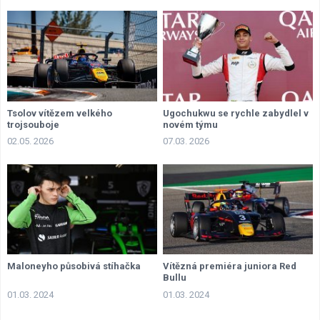
Tsolov vítězem velkého
Ugochukwu se rychle zabydlel v
trojsouboje
novém týmu
02.05. 2026
07.03. 2026
Maloneyho působivá stíhačka
Vítězná premiéra juniora Red
Bullu
01.03. 2024
01.03. 2024