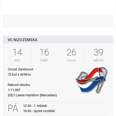
VC NIZOZEMSKA
14
16
26
38
dnů
hodin
minut
sekund
Circuit Zandvoort
72 kol x 4259 m
Rekord okruhu:
1:11.097
2021 Lewis Hamilton (Mercedes)
PÁ
12:30 - 1. trénink
16:30 - Sprint rozstřel