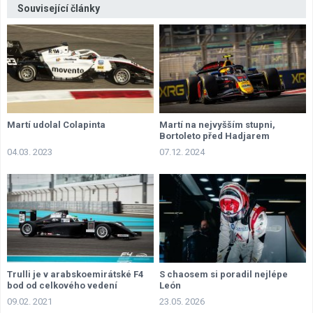
Související články
Martí udolal Colapinta
Martí na nejvyšším stupni,
Bortoleto před Hadjarem
04.03. 2023
07.12. 2024
Trulli je v arabskoemirátské F4
S chaosem si poradil nejlépe
bod od celkového vedení
León
09.02. 2021
23.05. 2026