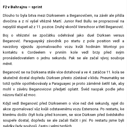
Lexikon F1
F2 v Bahrajnu – sprint
Dlouho to byla bitva mezi Dürksenem a Beganovičem, na závěr ale přišla
divočina a z ní vyšel vítězně Martí. Junior Red Bullu se propracoval na
nejvyšší stupeň až z 11. pozice. Druhý skončil Verschoor a třetí Beganović.
Boj o vítězství se zpočátku odehrával jako duel Dürksen versus
Beganović. Paraguayský závodník po startu z pole position vedl a
navzdory výjezdu zpomalovacího vozu kvůli hodinám Montoyi po
kontaktu s Cordeelem v prvním kole vedl brzy před svým
pronásledovatelem o jednu sekundu. Pak se ale začal vývoj souboje
měnit.
Beganović se na Dürksena stále více dotahoval a ve 4. zatáčce 11. kola se
skutečně dostal dopředu. Dürksen přesto zůstával v klidu. Pneumatiky se
totiž rychle opotřebovávaly a Paraguayec je proto záměrně šetřil tak, aby
mohl v závěru Beganovicovi předjetí oplatit. Švéd naopak podle jeho
názoru tlačil až moc.
Když vedl Beganović před Dürksenem o více než dvě sekundy, vyjel do
akce zpomalovací vůz kvůli odstavenému vozu Estersona. Po restartu, ke
kterému došlo čtyři kola před koncem, se sice Dürksen před švédského
soupeře dostal, dopředu se ale začali tlačit i jiní. Po restartu jsme byli
svědky řady soubojů, často i velmi tvrdých.