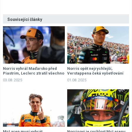
Související články
Norris vyhrál Maďarsko před
Norris opět nejrychlejší,
Piastrim, Leclerc ztratil všechno
Verstappena čeká vyšetřování
03.08. 2025
01.08. 2025
McLaren musí vyhrát
Norrisovi je rychlost McLarenu