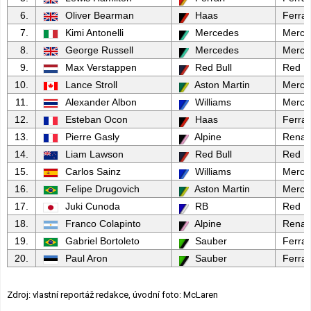
6.
Oliver Bearman
Haas
Ferrar
7.
Kimi Antonelli
Mercedes
Merce
8.
George Russell
Mercedes
Merce
9.
Max Verstappen
Red Bull
Red Bu
10.
Lance Stroll
Aston Martin
Merce
11.
Alexander Albon
Williams
Merce
12.
Esteban Ocon
Haas
Ferrar
13.
Pierre Gasly
Alpine
Renau
14.
Liam Lawson
Red Bull
Red Bu
15.
Carlos Sainz
Williams
Merce
16.
Felipe Drugovich
Aston Martin
Merce
17.
Juki Cunoda
RB
Red Bu
18.
Franco Colapinto
Alpine
Renau
19.
Gabriel Bortoleto
Sauber
Ferrar
20.
Paul Aron
Sauber
Ferrar
Zdroj: vlastní reportáž redakce, úvodní foto: McLaren