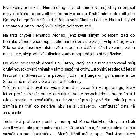
Lexikon F1
První volný trénink na Hungaroringu ovládl Lando Norris, který si připsal
nejrychlejší čas a potvrdil tím formu McLarenu. Druhé místo obsadil jeho
týmový kolega Oscar Piastri a třetí skončil Charles Leclerc. Na trati chyběl
Fernando Alonso, který kvůli silným bolestem zad.
Na trati chyběl Fernando Alonso, jenž kvůli silným bolestem zad do
tréninku vůbec nenastoupil. Jeho místo dočasně zaujal Felipe Drugovich.
Zda se dvojnásobný mistr světa zapojí do dalších částí víkendu, zatím
není jasné, ale podle zákulisních zpráv nevypadá jeho stav příznivě.
Do akce se naopak dostal Paul Aron, který za Sauber absolvoval svůj
druhý nováčkovský trénink v rámci sezónní kvóty. Estonský jezdec už letos
testoval na Silverstonu a páteční jízda na Hungaroringu znamená, že
Sauber má nováčkovské povinnosti splněny.
Trénink se odehrával na výrazně modernizovaném Hungaroringu, který
letos prošel rozsáhlou rekonstrukcí. Vedle nových tribun se změnila i
cílová rovinka, boxová ulička a celé zázemí pro týmy. Většina pilotů proto
zamířila na trať co nejdříve, aby se s upravenou konfigurací detailně
seznámila.
Technické problémy postihly monopost Pierra Gaslyho, který na chvíli
ztratil výkon, ale po zásahu mechaniků se ukázalo, že se nejednalo o nic
vážného a mohl pokračovat. Menší štěstí měl naopak Paul Aron, který