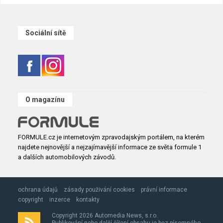
Sociální sítě
O magazínu
FORMULE.cz je internetovým zpravodajským portálem, na kterém
najdete nejnovější a nejzajímavější informace ze světa formule 1
a dalších automobilových závodů.
ochrana údajů
zásady použivání cookies
právní informace
copyright
inzerce
kontakty
Copyright 2026 Automedia News, s.r.o.
Publikování nebo další šíření obsahu je bez písemného