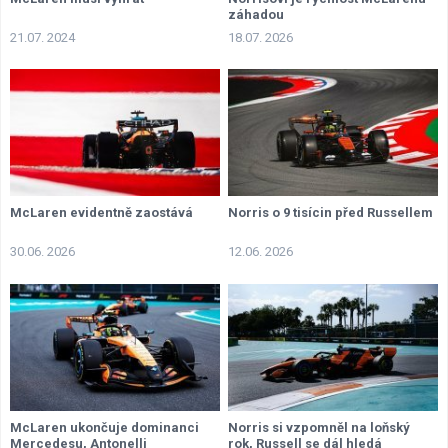
záhadou
21.07. 2024
18.07. 2026
McLaren evidentně zaostává
Norris o 9 tisícin před Russellem
30.06. 2026
12.06. 2026
McLaren ukončuje dominanci
Norris si vzpomněl na loňský
Mercedesu, Antonelli
rok, Russell se dál hledá