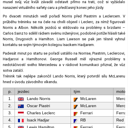
musel svůj vůz kvůli závadě odstavit přímo na trati, což si vyžádalo
nasazení virtuálního safety caru a předčasný konec jeho jízdy.
Po dvaceti minutách vedl pořadí Norris před Piastrim a Leclercem. V
průběhu tréninku se na čele na chvíli objevil i Leclerc, za nímž figurovali
Norris a Albon. Několik jezdců si stěžovalo na problémy s brzdami –
Carlos Sainz to sdělil rádiem svému inženýrovi, podobné potíže hlásili také
Norris, Drugovich a Hamilton. Liam Lawson se pak jen těsně vyhnul
kontaktu se svým týmovým kolegou Isackem Hadjarem.
Padesát minut po startu se pořadí ustálilo na Norrise, Piastrim, Leclercovi,
Hadjarovi a Hamiltonovi. George Russell měl výrazné problémy s
nedotáčivostí svého Mercedesu a v rádiové komunikaci přiznal, že vůz
sotva zatáčí.
Trénink tak nejlépe zakončil Lando Norris, který potvrdil sílu McLarenu
hned v úvodu závodního víkendu.
p.
jezdec
tým
motor
1.
Lando Norris
McLaren
Merce
2.
Oscar Piastri
McLaren
Merce
3.
Charles Leclerc
Ferrari
Ferrar
4.
Isack Hadjar
RB
Red Bu
5.
Lewis Hamilton
Ferrari
Ferrar