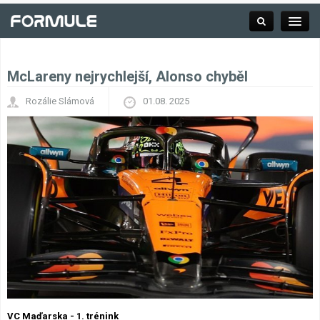
McLareny nejrychlejší, Alonso chyběl
Rubrika
Rozálie Slámová
01.08. 2025
Závodní série
Kalendář F1
Výsledky F1
Týmy a jezdci F1
Okruhy F1
VC Maďarska - 1. trénink