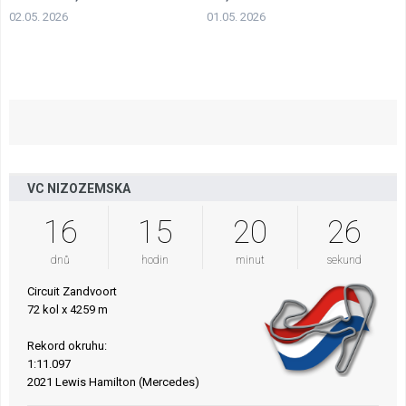
penalizován
02.05. 2026
01.05. 2026
VC NIZOZEMSKA
16
15
20
25
dnů
hodin
minut
sekund
Circuit Zandvoort
72 kol x 4259 m
Rekord okruhu:
1:11.097
2021 Lewis Hamilton (Mercedes)