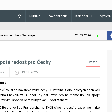
Rubrika
Závodní série
Kalendář F1
Výsledk
kém okruhu v Sepangu
25.07.2026
Lando Norri
, poté radost pro Čechy
Ostatní
ová
13.08. 2025
tanrem
ů touží po návštěvě velké ceny F1. Většina z dlouholetých příznivců
třeba i několikrát. A jezdili by dál. Právě pro ně máme tip, jak spojit
užstvím, spočívajícím v ubytování - pod stanem!
 Belgie ve Spa-Francorchamp. Kvůli silnému dešti a extrémně nízké