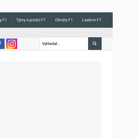
y F1
Týmy a jezdci F1
Okruhy F1
Lexikon F1
s v Maďarsku letos poprvé vyhrál kvalifikaci