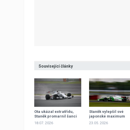
Související články
Ota ukázal extratřídu,
Staněk vylepšil své
Staněk promarnil šanci
japonské maximum
18.07. 2026
23.05. 2026