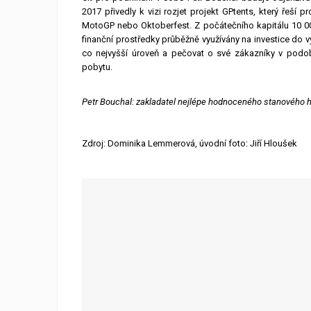
2017 přivedly k vizi rozjet projekt GPtents, který řeší
MotoGP nebo Oktoberfest. Z počátečního kapitálu 10 00
finanční prostředky průběžně využívány na investice do vý
co nejvyšší úroveň a pečovat o své zákazníky v podob
pobytu.
Petr Bouchal: zakladatel nejlépe hodnoceného stanového ho
Zdroj: Dominika Lemmerová, úvodní foto: Jiří Hloušek