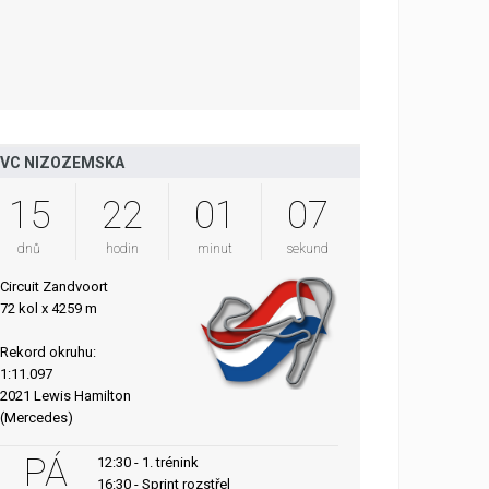
VC NIZOZEMSKA
15
22
01
06
dnů
hodin
minut
sekund
Circuit Zandvoort
72 kol x 4259 m
Rekord okruhu:
1:11.097
2021 Lewis Hamilton
(Mercedes)
PÁ
12:30 - 1. trénink
16:30 - Sprint rozstřel