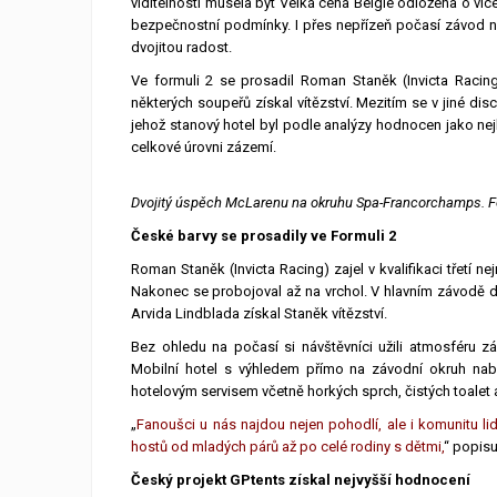
viditelnosti musela být Velká cena Belgie odložena o víc
bezpečnostní podmínky. I přes nepřízeň počasí závod 
dvojitou radost.
Ve formuli 2 se prosadil Roman Staněk (Invicta Racing),
některých soupeřů získal vítězství. Mezitím se v jiné disc
jehož stanový hotel byl podle analýzy hodnocen jako nejle
celkové úrovni zázemí.
Dvojitý úspěch McLarenu na okruhu Spa-Francorchamps. Fo
České barvy se prosadily ve Formuli 2
Roman Staněk (Invicta Racing) zajel v kvalifikaci třetí n
Nakonec se probojoval až na vrchol. V hlavním závodě doj
Arvida Lindblada získal Staněk vítězství.
Bez ohledu na počasí si návštěvníci užili atmosféru z
Mobilní hotel s výhledem přímo na závodní okruh nabídl
hotelovým servisem včetně horkých sprch, čistých toalet
„
Fanoušci u nás najdou nejen pohodlí, ale i komunitu lidí
hostů od mladých párů až po celé rodiny s dětmi,
“ popisu
Český projekt GPtents získal nejvyšší hodnocení