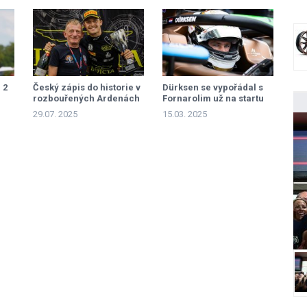
 2
Český zápis do historie v
Dürksen se vypořádal s
rozbouřených Ardenách
Fornarolim už na startu
29.07. 2025
15.03. 2025