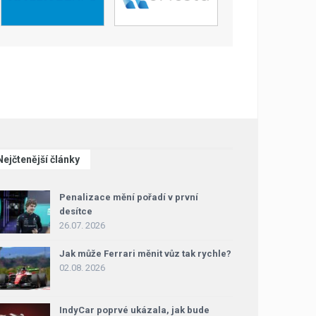
Nejčtenější články
Penalizace mění pořadí v první
desítce
26.07. 2026
Jak může Ferrari měnit vůz tak rychle?
02.08. 2026
IndyCar poprvé ukázala, jak bude