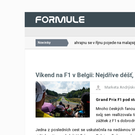
26.07.2026
VC Bahrajnu se v říjnu pojede na malajsijs
Novinky
Víkend na F1 v Belgii: Nejdříve déšť
Marketa Andrýsk
Grand Prix F1 pod s
Mnoho českých fanoušk
svůj sen reallizovala 
zážitek z F1 s dobrodr
Jedna z posledních cest se uskutečnila na nedávnou VC