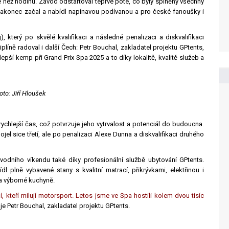
e než hodinu. Závod odstartoval teprve poté, co byly splněny všechny
nakonec začal a nabídl napínavou podívanou a pro české fanoušky i
 který po skvělé kvalifikaci a následné penalizaci a diskvalifikaci
iplíně radoval i další Čech: Petr Bouchal, zakladatel projektu GPtents,
pší kemp při Grand Prix Spa 2025 a to díky lokalitě, kvalitě služeb a
to: Jiří Hloušek
ejrychlejší čas, což potvrzuje jeho vytrvalost a potenciál do budoucna.
el sice třetí, ale po penalizaci Alexe Dunna a diskvalifikaci druhého
ávodního víkendu také díky profesionální službě ubytování GPtents.
 plně vybavené stany s kvalitní matrací, přikrývkami, elektřinou i
 a výborné kuchyně.
, kteří milují motorsport. Letos jsme ve Spa hostili kolem dvou tisíc
je Petr Bouchal, zakladatel projektu GPtents.