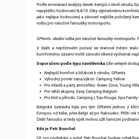
Podle srovnávací analýzy deseti kempů v okolí okruhu S
nejvyššího hodnocení 8,4/10. Díky výjimečnému komfortu
jako nejlépe hodnocený a zároveň nejblíže položený kemp
volbu pro náročné fanoušky motorsportu.
GPtents: ideální volba pro náročné fanoušky motorsportu. F
V dešti a nepříznivém počasí se stanové město stalo
komfortnímu zázemí mohli závodní víkend vychutnat nap
Doporučení podle typu návštěvníka
(dle veřejně dost
Nejlepší komfort a blízkost k okruhu: GPtents
Výhodný poměr cena/výkon: Camping Yellow
Pro mladé a party atmosféru: Green Zone, Young Vill
Pro větší skupiny: Easy Camping Belgium
Pro klid a přírodu: Camping L’Eau Rouge, Spa Famil
Belgická zastávka byla pro tým GPtents jednou z klíč
Evropou od Itálie, přes Belgii až po Rakousko. Příští ro
Čeští fanoušci si tedy opět mohou užít famózní podívanou
Kdo je Petr Bouchal
Cit pro podnikání v sobě Petr Bouchal buduje odjakživ