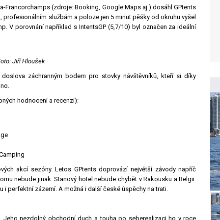
pa-Francorchamps (zdroje: Booking, Google Maps aj.) dosáhl GPtents
, profesionálním službám a poloze jen 5 minut pěšky od okruhu vyšel
. V porovnání například s IntentsGP (5,7/10) byl označen za ideální
oto: Jiří Hloušek
 doslova záchranným bodem pro stovky návštěvníků, kteří si díky
lno.
upných hodnocení a recenzí):
age
y Camping
ových akcí sezóny. Letos GPtents doprovází největší závody napříč
k tomu nebude jinak. Stanový hotel nebude chybět v Rakousku a Belgii.
 i perfektní zázemí. A možná i další české úspěchy na trati.
a. Jeho nezdolný obchodní duch a touha po seberealizaci ho v roce