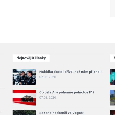
Nejnovější články
Nabídku dostal dříve, než nám přiznali
07.08. 2026
Co dělá AI v pohonné jednotce F1?
07.08. 2026
a
Sezona neskončí ve Vegas!