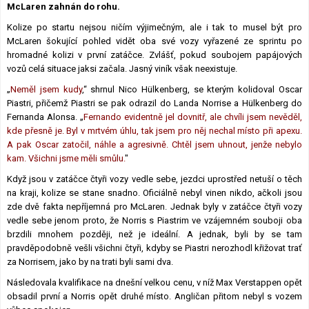
McLaren zahnán do rohu.
Lexikon F1
Kolize po startu nejsou ničím výjimečným, ale i tak to musel být pro
McLaren šokující pohled vidět oba své vozy vyřazené ze sprintu po
hromadné kolizi v první zatáčce. Zvlášť, pokud soubojem papájových
vozů celá situace jaksi začala. Jasný viník však neexistuje.
„
Neměl jsem kudy
,“ shrnul Nico Hülkenberg, se kterým kolidoval Oscar
Piastri, přičemž Piastri se pak odrazil do Landa Norrise a Hülkenberg do
Fernanda Alonsa. „
Fernando evidentně jel dovnitř, ale chvíli jsem nevěděl,
kde přesně je. Byl v mrtvém úhlu, tak jsem pro něj nechal místo při apexu.
A pak Oscar zatočil, náhle a agresivně. Chtěl jsem uhnout, jenže nebylo
kam. Všichni jsme měli smůlu.
"
Když jsou v zatáčce čtyři vozy vedle sebe, jezdci uprostřed netuší o těch
na kraji, kolize se stane snadno. Oficiálně nebyl vinen nikdo, ačkoli jsou
zde dvě fakta nepříjemná pro McLaren. Jednak byly v zatáčce čtyři vozy
vedle sebe jenom proto, že Norris s Piastrim ve vzájemném souboji oba
brzdili mnohem později, než je ideální. A jednak, byli by se tam
pravděpodobně vešli všichni čtyři, kdyby se Piastri nerozhodl křižovat trať
za Norrisem, jako by na trati byli sami dva.
Následovala kvalifikace na dnešní velkou cenu, v níž Max Verstappen opět
obsadil první a Norris opět druhé místo. Angličan přitom nebyl s vozem