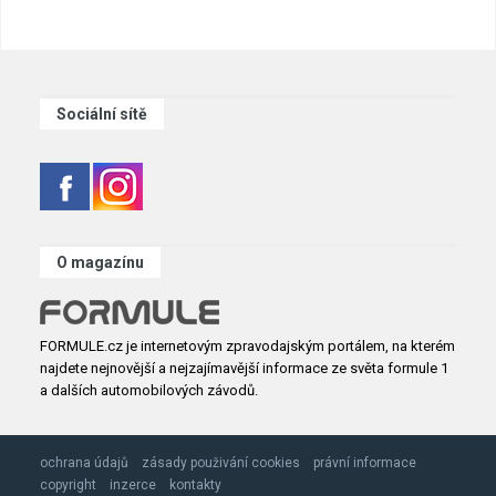
Sociální sítě
O magazínu
FORMULE.cz je internetovým zpravodajským portálem, na kterém
najdete nejnovější a nejzajímavější informace ze světa formule 1
a dalších automobilových závodů.
ochrana údajů
zásady použivání cookies
právní informace
copyright
inzerce
kontakty