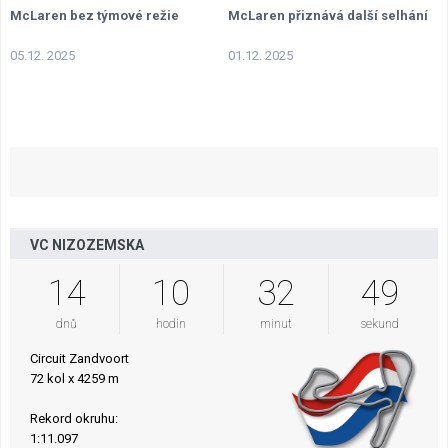
McLaren bez týmové režie
McLaren přiznává další selhání
05.12. 2025
01.12. 2025
VC NIZOZEMSKA
14
10
32
48
dnů
hodin
minut
sekund
Circuit Zandvoort
72 kol x 4259 m
Rekord okruhu:
1:11.097