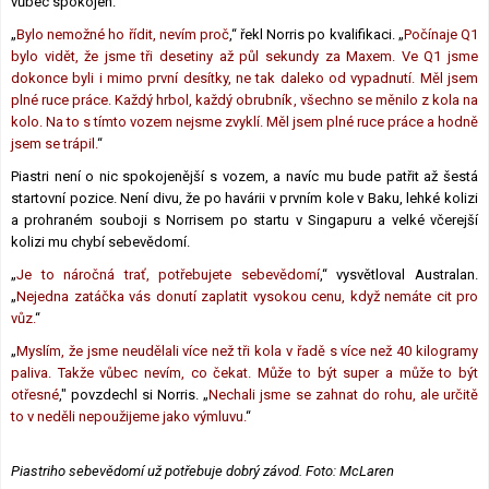
vůbec spokojen.
„
Bylo nemožné ho řídit, nevím proč
,“ řekl Norris po kvalifikaci. „
Počínaje Q1
bylo vidět, že jsme tři desetiny až půl sekundy za Maxem. Ve Q1 jsme
dokonce byli i mimo první desítky, ne tak daleko od vypadnutí. Měl jsem
plné ruce práce. Každý hrbol, každý obrubník, všechno se měnilo z kola na
kolo. Na to s tímto vozem nejsme zvyklí. Měl jsem plné ruce práce a hodně
jsem se trápil.
“
Piastri není o nic spokojenější s vozem, a navíc mu bude patřit až šestá
startovní pozice. Není divu, že po havárii v prvním kole v Baku, lehké kolizi
a prohraném souboji s Norrisem po startu v Singapuru a velké včerejší
kolizi mu chybí sebevědomí.
„
Je to náročná trať, potřebujete sebevědomí
,“ vysvětloval Australan.
„
Nejedna zatáčka vás donutí zaplatit vysokou cenu, když nemáte cit pro
vůz.
“
„
Myslím, že jsme neudělali více než tři kola v řadě s více než 40 kilogramy
paliva. Takže vůbec nevím, co čekat. Může to být super a může to být
otřesné
," povzdechl si Norris. „
Nechali jsme se zahnat do rohu, ale určitě
to v neděli nepoužijeme jako výmluvu.
“
Piastriho sebevědomí už potřebuje dobrý závod. Foto: McLaren