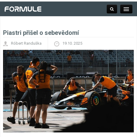
Piastri přišel o sebevědomí
Rubrika
Róbert Randuška
19.10. 2025
Závodní série
Kalendář F1
Výsledky F1
Týmy a jezdci F1
Okruhy F1