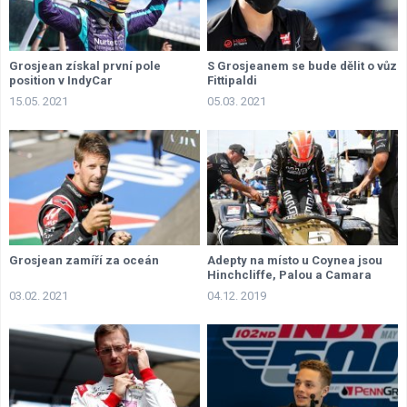
Grosjean získal první pole
S Grosjeanem se bude dělit o vůz
position v IndyCar
Fittipaldi
15.05. 2021
05.03. 2021
Grosjean zamíří za oceán
Adepty na místo u Coynea jsou
Hinchcliffe, Palou a Camara
03.02. 2021
04.12. 2019