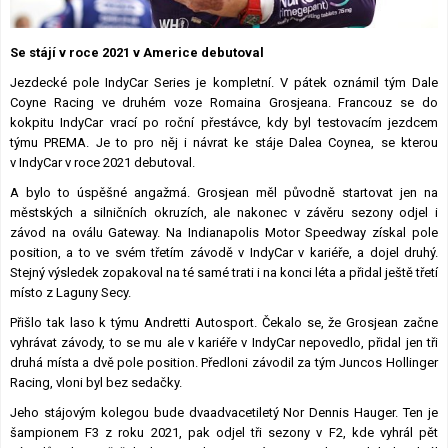
Lexikon F1
Se stájí v roce 2021 v Americe debutoval
Jezdecké pole IndyCar Series je kompletní. V pátek oznámil tým Dale
Coyne Racing ve druhém voze Romaina Grosjeana. Francouz se do
kokpitu IndyCar vrací po roční přestávce, kdy byl testovacím jezdcem
týmu PREMA. Je to pro něj i návrat ke stáje Dalea Coynea, se kterou
v IndyCar v roce 2021 debutoval.
A bylo to úspěšné angažmá. Grosjean měl původně startovat jen na
městských a silničních okruzích, ale nakonec v závěru sezony odjel i
závod na oválu Gateway. Na Indianapolis Motor Speedway získal pole
position, a to ve svém třetím závodě v IndyCar v kariéře, a dojel druhý.
Stejný výsledek zopakoval na té samé trati i na konci léta a přidal ještě třetí
místo z Laguny Secy.
Přišlo tak laso k týmu Andretti Autosport. Čekalo se, že Grosjean začne
vyhrávat závody, to se mu ale v kariéře v IndyCar nepovedlo, přidal jen tři
druhá místa a dvě pole position. Předloni závodil za tým Juncos Hollinger
Racing, vloni byl bez sedačky.
Jeho stájovým kolegou bude dvaadvacetiletý Nor Dennis Hauger. Ten je
šampionem F3 z roku 2021, pak odjel tři sezony v F2, kde vyhrál pět