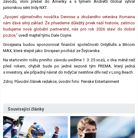
závodů, vloni přešel do Ameriky a s týmem Andretti Global vyhrál
juniorskou sérii Indy NXT.
„Spojení výjimečného nováčka Dennise a zkušeného veterána Romaina
nám dává silný základ. Že přivedeme důležitý prvek naší historie, zatímco
budujeme nová globální partnerství, nás pro rok 2026 staví do dobré
pozice,“
uvedl majitel týmu Dale Coyne.
Grosjeana budou sponzorovat finanční společnosti OnlyBulls a Bitcoin
MAX, která stejně jako Grosjean pochází ze Švýcarska.
Na startovním roštu prvního závodu uvidíme 1. 3. 25 vozů, o dva méně než
před rokem, chybět bude po jedné sezoně tým PREMA, který jedná
s investory, ale případný návrat do IndyCar nestihne dřív než v Long Beach.
Zdroj: Původní článek redakce, úvodní foto: Penske Entertainment
Související články