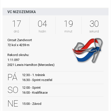
VC NIZOZEMSKA
17
04
19
29
dnů
hodin
minut
sekund
Circuit Zandvoort
72 kol x 4259 m
Rekord okruhu:
1:11.097
2021 Lewis Hamilton (Mercedes)
PÁ
12:30 - 1. trénink
16:30 - Sprint rozstřel
SO
12:00 - Sprint
16:00 - Kvalifikace
NE
15:00 - Závod