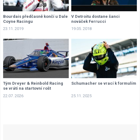
Bourdais předčasně končí u Dale
V Detroitu dostane šanci
Coyne Racingu
nováček Ferrucci
23.11. 2019
19.05. 2018
Tým Dreyer & Reinbold Racing
Schumacher se vrací k formulím
se vrátí na startovní rošt
22.07. 2026
25.11. 2025