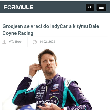
Grosjean se vrací do IndyCar a k týmu Dale
Rubrika
Coyne Racing
Víťa Boch
14.02. 2026
Závodní série
Kalendář F1
Výsledky F1
Týmy a jezdci F1
Okruhy F1