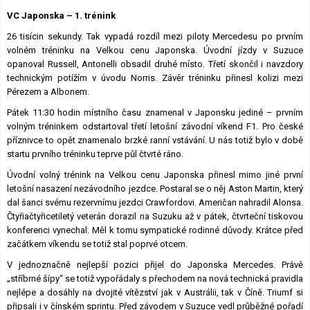
Lexikon F1
VC Japonska – 1. trénink
26 tisícin sekundy. Tak vypadá rozdíl mezi piloty Mercedesu po prvním
volném tréninku na Velkou cenu Japonska. Úvodní jízdy v Suzuce
opanoval Russell, Antonelli obsadil druhé místo. Třetí skončil i navzdory
technickým potížím v úvodu Norris. Závěr tréninku přinesl kolizi mezi
Pérezem a Albonem.
Pátek 11:30 hodin místního času znamenal v Japonsku jediné – prvním
volným tréninkem odstartoval třetí letošní závodní víkend F1. Pro české
příznivce to opět znamenalo brzké ranní vstávání. U nás totiž bylo v době
startu prvního tréninku teprve půl čtvrté ráno.
Úvodní volný trénink na Velkou cenu Japonska přinesl mimo jiné první
letošní nasazení nezávodního jezdce. Postaral se o něj Aston Martin, který
dal šanci svému rezervnímu jezdci Crawfordovi. Američan nahradil Alonsa.
Čtyřiačtyřicetiletý veterán dorazil na Suzuku až v pátek, čtvrteční tiskovou
konferenci vynechal. Měl k tomu sympatické rodinné důvody. Krátce před
začátkem víkendu se totiž stal poprvé otcem.
V jednoznačně nejlepší pozici přijel do Japonska Mercedes. Právě
„stříbrné šípy“ se totiž vypořádaly s přechodem na nová technická pravidla
nejlépe a dosáhly na dvojité vítězství jak v Austrálii, tak v Číně. Triumf si
připsali i v čínském sprintu. Před závodem v Suzuce vedl průběžné pořadí