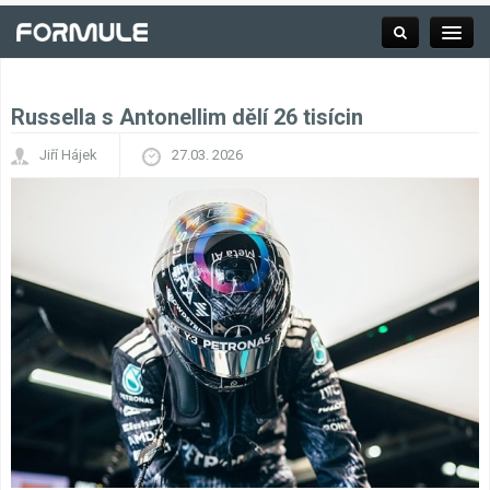
Russella s Antonellim dělí 26 tisícin
Rubrika
Jiří Hájek
27.03. 2026
Závodní série
Kalendář F1
Výsledky F1
Týmy a jezdci F1
Okruhy F1