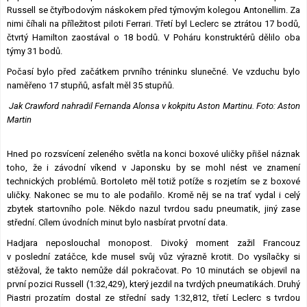
Russell se čtyřbodovým náskokem před týmovým kolegou Antonellim. Za
nimi číhali na příležitost piloti Ferrari. Třetí byl Leclerc se ztrátou 17 bodů,
čtvrtý Hamilton zaostával o 18 bodů. V Poháru konstruktérů dělilo oba
týmy 31 bodů.
Počasí bylo před začátkem prvního tréninku slunečné. Ve vzduchu bylo
naměřeno 17 stupňů, asfalt měl 35 stupňů.
Jak Crawford nahradil Fernanda Alonsa v kokpitu Aston Martinu. Foto: Aston
Martin
Hned po rozsvícení zeleného světla na konci boxové uličky přišel náznak
toho, že i závodní víkend v Japonsku by se mohl nést ve znamení
technických problémů. Bortoleto měl totiž potíže s rozjetím se z boxové
uličky. Nakonec se mu to ale podařilo. Kromě něj se na trať vydal i celý
zbytek startovního pole. Někdo nazul tvrdou sadu pneumatik, jiný zase
střední. Cílem úvodních minut bylo nasbírat prvotní data.
Hadjara neposlouchal monopost. Divoký moment zažil Francouz
v poslední zatáčce, kde musel svůj vůz výrazně krotit. Do vysílačky si
stěžoval, že takto nemůže dál pokračovat. Po 10 minutách se objevil na
první pozici Russell (1:32,429), který jezdil na tvrdých pneumatikách. Druhý
Piastri prozatím dostal ze střední sady 1:32,812, třetí Leclerc s tvrdou