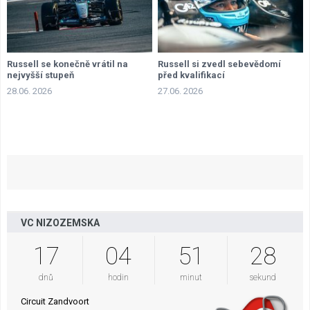
Russell se konečně vrátil na
Russell si zvedl sebevědomí
nejvyšší stupeň
před kvalifikací
28.06. 2026
27.06. 2026
VC NIZOZEMSKA
17
04
51
27
dnů
hodin
minut
sekund
Circuit Zandvoort