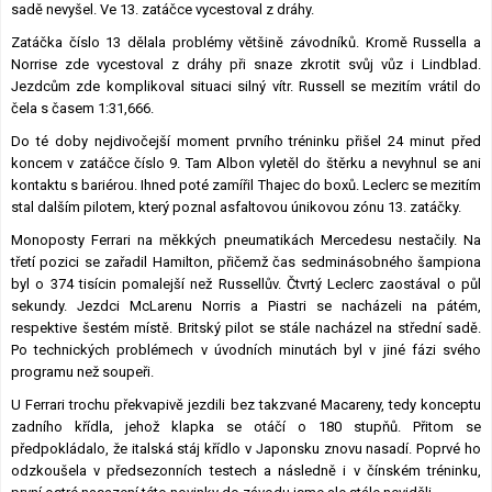
sadě nevyšel. Ve 13. zatáčce vycestoval z dráhy.
Zatáčka číslo 13 dělala problémy většině závodníků. Kromě Russella a
Norrise zde vycestoval z dráhy při snaze zkrotit svůj vůz i Lindblad.
Jezdcům zde komplikoval situaci silný vítr. Russell se mezitím vrátil do
čela s časem 1:31,666.
Do té doby nejdivočejší moment prvního tréninku přišel 24 minut před
koncem v zatáčce číslo 9. Tam Albon vyletěl do štěrku a nevyhnul se ani
kontaktu s bariérou. Ihned poté zamířil Thajec do boxů. Leclerc se mezitím
stal dalším pilotem, který poznal asfaltovou únikovou zónu 13. zatáčky.
Monoposty Ferrari na měkkých pneumatikách Mercedesu nestačily. Na
třetí pozici se zařadil Hamilton, přičemž čas sedminásobného šampiona
byl o 374 tisícin pomalejší než Russellův. Čtvrtý Leclerc zaostával o půl
sekundy. Jezdci McLarenu Norris a Piastri se nacházeli na pátém,
respektive šestém místě. Britský pilot se stále nacházel na střední sadě.
Po technických problémech v úvodních minutách byl v jiné fázi svého
programu než soupeři.
U Ferrari trochu překvapivě jezdili bez takzvané Macareny, tedy konceptu
zadního křídla, jehož klapka se otáčí o 180 stupňů. Přitom se
předpokládalo, že italská stáj křídlo v Japonsku znovu nasadí. Poprvé ho
odzkoušela v předsezonních testech a následně i v čínském tréninku,