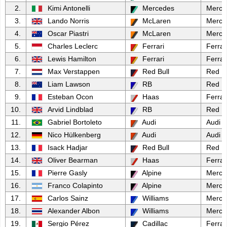
2.
Kimi Antonelli
Mercedes
Merce
3.
Lando Norris
McLaren
Merce
4.
Oscar Piastri
McLaren
Merce
5.
Charles Leclerc
Ferrari
Ferrar
6.
Lewis Hamilton
Ferrari
Ferrar
7.
Max Verstappen
Red Bull
Red Bu
8.
Liam Lawson
RB
Red Bu
9.
Esteban Ocon
Haas
Ferrar
10.
Arvid Lindblad
RB
Red Bu
11.
Gabriel Bortoleto
Audi
Audi
12.
Nico Hülkenberg
Audi
Audi
13.
Isack Hadjar
Red Bull
Red Bu
14.
Oliver Bearman
Haas
Ferrar
15.
Pierre Gasly
Alpine
Merce
16.
Franco Colapinto
Alpine
Merce
17.
Carlos Sainz
Williams
Merce
18.
Alexander Albon
Williams
Merce
19.
Sergio Pérez
Cadillac
Ferrar