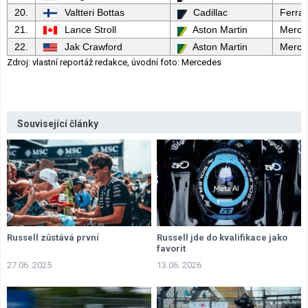
20.
Valtteri Bottas
Cadillac
Ferrar
21.
Lance Stroll
Aston Martin
Merce
22.
Jak Crawford
Aston Martin
Merce
Zdroj: vlastní reportáž redakce, úvodní foto: Mercedes
Související články
Russell zůstává první
Russell jde do kvalifikace jako
favorit
27.06. 2025
13.06. 2026