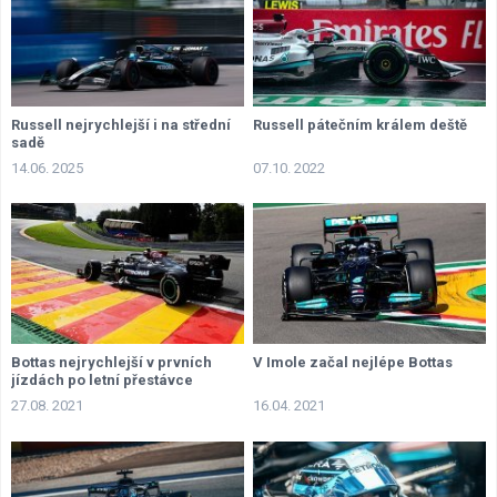
Russell nejrychlejší i na střední
Russell pátečním králem deště
sadě
14.06. 2025
07.10. 2022
Bottas nejrychlejší v prvních
V Imole začal nejlépe Bottas
jízdách po letní přestávce
27.08. 2021
16.04. 2021