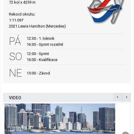
72 kol x 4259 m
Rekord okruhu:
1:11.097
2021 Lewis Hamilton (Mercedes)
PÁ
12:30 - 1. trénink
16:30 - Sprint rozstřel
SO
12:00 - Sprint
16:00 - Kvalifikace
NE
15:00 - Závod
VIDEO