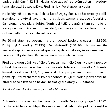
sadou zajel čas 1:32,833. Hadjar sice zápasil se svým autem, navzdory
tomu ale držel šestou příčku. Před ním byli Verstappen a Hadjar.
Ne každý měl po 10 minutách na kontě zajetý čas. Do této skupiny patřili
Bortoleto, Crawford, Ocon, Norris a Albon. Zejména situace úřadujícího
šampiona nevypadala dobře. Norris byl totiž v garáži a tam se na jeho
voze pracovalo. Kryt motoru šel dolů, což nevěstilo nic pozitivního. Tou
dobou měl Norris na kontě jediné kolo.
Po 20 minutách se posunul na první pozici Leclerc s časem 1:32,260.
Druhý byl Russell (1:32,273), třetí Antonelli (1:32,304). Norris nadále
zůstával v garáži, už ale seděl zpět v kokpitu a zdálo se, že se zanedlouho
zapojí zpátky do akce. Čas neměl na svém kontě ani Crawford.
Před polovinou tréninku přišlo přezouvání na měkké gumy a první pokusy
o kvalifikační simulace. Jako první nasadili toto obutí Russell a Antonelli.
Russell zajel čas 1:31,755, Antonelli byl při prvním pokusu o něco
pomalejší. Ital zaznamenal kolo v hodnotě 1:32,032. Norris pokračoval na
střední sadě a krátce po návratu na trať vyjel z dráhy v 13. zatáčce.
Lando Norris ztratil v úvodu čas. Foto: McLaren
Antonelli v polovině tréninku přeskočil Russella. Vítěz z Číny zajel 1:31,692.
Tím byl o 63 tisícin rychlejší. Russellovi naopak jeho další pokus na měkké