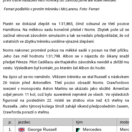
první ostré nasazení této novinky do závodu jsme ale stále neviděli.
Ferrari podlehlo v prvním tréninku i McLarenu. Foto: Ferrari
Piastri se dokázal zlepšit na 1:31,865, čímž odsunul ze třetí pozice
Hamiltona. Na měkkou sadu konečně přešel i Norris. Zbytek pole už se
začínal věnovat závodním simulacím a tak se nedalo předpokládat, že od
ostatních ve zbytku tréninku uvidíme výrazné zlepšení.
Norris nakonec proměnil pokus na měkké sadě v posun na třetí příčku.
Jeho čas měl hodnotu 1:31,798. Albon se v nájezdu do šikany snažil
předjet Péreze. Pilot Cadillacu ale thajského závodníka neviděl a zkřížil mu
cestu. Výsledkem byl kontakt, po kterém šel Albon do hodin.
Na špici už se nic neměnilo. Vítězem tréninku se stal Russell s náskokem
26 tisícin před Antonellim. Třetí pozici obsadil Norris. Crawfordovo
svezení v monopostu Aston Martinu se ukázalo jako složité. Američan
odjel jenom 11 kol, což bylo suverénně nejméně ze všech. Ve výsledcích
figuroval na posledním 22. místě se ztrátou více než 4,5 vteřiny na
Russella. Jeho týmový kolega Stroll zahájil víkend předposledním časem,
Crawforda porazil o vteřinu.
p.
jezdec
tým
motor
1.
George Russell
Mercedes
Merce