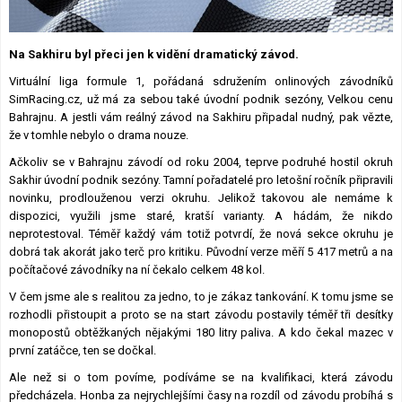
Lexikon F1
Na Sakhiru byl přeci jen k vidění dramatický závod.
Virtuální liga formule 1, pořádaná sdružením onlinových závodníků
SimRacing.cz, už má za sebou také úvodní podnik sezóny, Velkou cenu
Bahrajnu. A jestli vám reálný závod na Sakhiru připadal nudný, pak vězte,
že v tomhle nebylo o drama nouze.
Ačkoliv se v Bahrajnu závodí od roku 2004, teprve podruhé hostil okruh
Sakhir úvodní podnik sezóny. Tamní pořadatelé pro letošní ročník připravili
novinku, prodlouženou verzi okruhu. Jelikož takovou ale nemáme k
dispozici, využili jsme staré, kratší varianty. A hádám, že nikdo
neprotestoval. Téměř každý vám totiž potvrdí, že nová sekce okruhu je
dobrá tak akorát jako terč pro kritiku. Původní verze měří 5 417 metrů a na
počítačové závodníky na ní čekalo celkem 48 kol.
V čem jsme ale s realitou za jedno, to je zákaz tankování. K tomu jsme se
rozhodli přistoupit a proto se na start závodu postavily téměř tři desítky
monopostů obtěžkaných nějakými 180 litry paliva. A kdo čekal mazec v
první zatáčce, ten se dočkal.
Ale než si o tom povíme, podíváme se na kvalifikaci, která závodu
předcházela. Honba za nejrychlejšími časy na rozdíl od závodu probíhá s