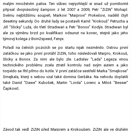
malým množstvím paliva. Ten vůbec nejrychlejší si snad už pomilionté
připsal dvojnásobný šampion z let 2007 a 2009, Petr "ZiZiN" Mohapl.
Svému nejbližšímu soupeři, Markovi "Marprovi" Prokešovi, nadělil čtyři
desetiny sekundy. Do druhé řady se postavili Kamil "Krokouš" Petrucha a
Jiří "Slicky" Luža, do třetí Stradiwari a Petr "Bonox" Kodýs. Stradiwari byl
ale za výměnu brzd po kvalifikaci odsunut na konec, stejně jako jeho
týmový kolega z Born2speed, Fenyx.
Pořadí na čelních pozicích se po startu nijak nezměnilo. Ostrou první
zatáčkou se jako první protáhl ZiZiN, toho následovali Marpro, Krokouš,
Slicky a Bonox. Za nimi ale bylo zle. Ladislav "Lada" Legeza vinou
technického problému zcela ztratil kontrolu nad svým autem a jako
torpédo se řítil přímo do kotle. V první zatáčce sestřelil Marka "Smejkose"
Smejkala, který s sebou vzal také domina Geršáka. Na nehodu doplatili
také David "Dawe" Kubošek, Martin "Lorda" Lorenc a Miloš "Besser"
Čapkovič.
Závod tak vedl ZiZiN před Marprem a Krokoušem. ZiZiN ale ve druhém