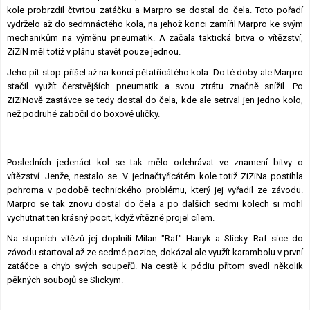
kole probrzdil čtvrtou zatáčku a Marpro se dostal do čela. Toto pořadí
vydrželo až do sedmnáctého kola, na jehož konci zamířil Marpro ke svým
mechanikům na výměnu pneumatik. A začala taktická bitva o vítězství,
ZiZiN měl totiž v plánu stavět pouze jednou.
Jeho pit-stop přišel až na konci pětatřicátého kola. Do té doby ale Marpro
stačil využít čerstvějších pneumatik a svou ztrátu značně snížil. Po
ZiZiNově zastávce se tedy dostal do čela, kde ale setrval jen jedno kolo,
než podruhé zabočil do boxové uličky.
Posledních jedenáct kol se tak mělo odehrávat ve znamení bitvy o
vítězství. Jenže, nestalo se. V jednačtyřicátém kole totiž ZiZiNa postihla
pohroma v podobě technického problému, který jej vyřadil ze závodu.
Marpro se tak znovu dostal do čela a po dalších sedmi kolech si mohl
vychutnat ten krásný pocit, když vítězně projel cílem.
Na stupních vítězů jej doplnili Milan "Raf" Hanyk a Slicky. Raf sice do
závodu startoval až ze sedmé pozice, dokázal ale využít karambolu v první
zatáčce a chyb svých soupeřů. Na cestě k pódiu přitom svedl několik
pěkných soubojů se Slickym.