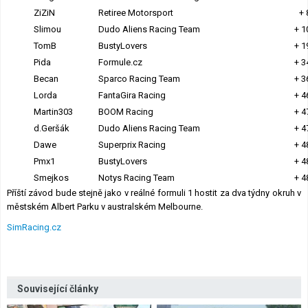
ZiZiN
Retiree Motorsport
+ 
Slimou
Dudo Aliens Racing Team
+ 1
TomB
BustyLovers
+ 1
Pida
Formule.cz
+ 3
Becan
Sparco Racing Team
+ 3
Lorda
FantaGira Racing
+ 4
Martin303
BOOM Racing
+ 4
d.Geršák
Dudo Aliens Racing Team
+ 4
Dawe
Superprix Racing
+ 4
Pmx1
BustyLovers
+ 4
Smejkos
Notys Racing Team
+ 4
Příští závod bude stejně jako v reálné formuli 1 hostit za dva týdny okruh v
městském Albert Parku v australském Melbourne.
SimRacing.cz
Související články