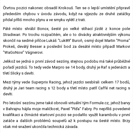
Čtvrtou pozici nakonec obsadil Krokouš. Ten se o lepší umístění připravil
především chybou v úvodu závodu, když na výjezdu ze druhé zatáčky
přidal příliš mnoho plynu a ve smyku vylétl z trati.
Páté místo shrábl Bonox, šesté po velké stíhací jízdě z konce pole
Stradiwari. Po trochu rozpačitém, ale o to divácky atraktivnějším výkonu
skončil na sedmé příčce Lukáš "Luk89" Buroň, osmý dojel Martin "Proma"
Prokeš, devátý Besser a poslední bod za desáté místo připadl Markovi
"WaGoNovi" Vágnerovi.
Jelikož se jedná o první závod sezóny, stejnou podobu má také průběžné
pořadí jezdců. To tedy vede Marpro se 14 body, druhý je Raf s jedenácti a
třetí Slicky s devíti.
Mezi týmy vede Superprix Racing, jehož jezdci sesbírali celkem 17 bodů,
druhý je Jari team racing s 12 body a třetí místo patří Caffé net racing s
devíti.
Pro letošní sezónu jsme také obnovili virtuální tým Formule.cz, jehož barvy
v Bahrajnu hájila moje maličkost, Pavel "Píďa" Fabry. Po nepříliš povedené
kvalifikaci a čtrnácté startovní pozici se podařilo využít karambolu v první
zatáče a dalších problémů soupeřů až k postupu na šesté místo. Brzy
však mé snažení ukončila technická závada.