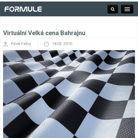
Virtuální Velká cena Bahrajnu
Rubrika
Pavel Fabry
18.03. 2010
Závodní série
Kalendář F1
Výsledky F1
Týmy a jezdci F1
Okruhy F1