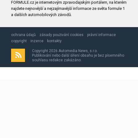
FORMULE.cz je internetovým zpravodajským portálem, na kterém
najdete nejnovější a nejzajímavější informace ze světa formule 1
a dalších automobilových závodů.
ochrana údajů
zásady použivání cookies
právní informace
copyright
inzerce
kontakty
Copyright 2026 Automedia News, s.r.o.
Publikování nebo další šíření obsahu je bez písemného
souhlasu redakce zakázáno.