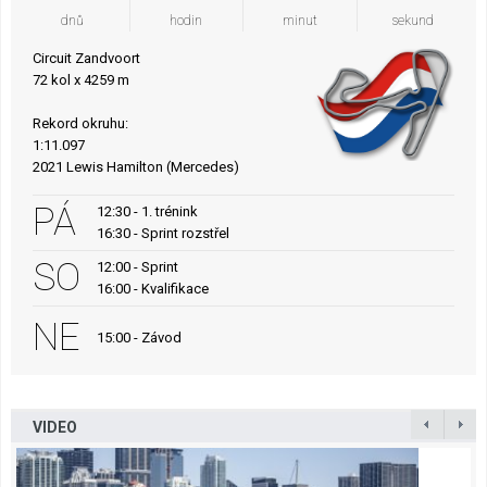
dnů
hodin
minut
sekund
Circuit Zandvoort
72 kol x 4259 m
Rekord okruhu:
1:11.097
2021 Lewis Hamilton (Mercedes)
PÁ
12:30 - 1. trénink
16:30 - Sprint rozstřel
SO
12:00 - Sprint
16:00 - Kvalifikace
NE
15:00 - Závod
VIDEO