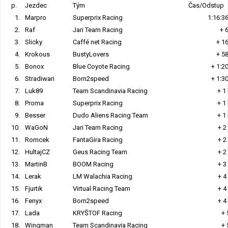
p.
Jezdec
Tým
Čas/Odstup
1.
Marpro
Superprix Racing
1:16:3
2.
Raf
Jari Team Racing
+ 
3.
Slicky
Caffé net Racing
+ 1
4.
Krokous
BustyLovers
+ 5
5.
Bonox
Blue Coyote Racing
+ 1:2
6.
Stradiwari
Born2speed
+ 1:3
7.
Luk89
Team Scandinavia Racing
+ 1
8.
Proma
Superprix Racing
+ 1
9.
Besser
Dudo Aliens Racing Team
+ 1
10.
WaGoN
Jari Team Racing
+ 2
11.
Romcek
FantaGira Racing
+ 2
12.
HultajCZ
Geus Racing Team
+ 2
13.
MartinB
BOOM Racing
+ 3
14.
Lerak
LM Walachia Racing
+ 4
15.
Fjurtik
Virtual Racing Team
+ 4
16.
Fenyx
Born2speed
+ 4
17.
Lada
KRYŠTOF Racing
+ 
18.
Wingman
Team Scandinavia Racing
+ 