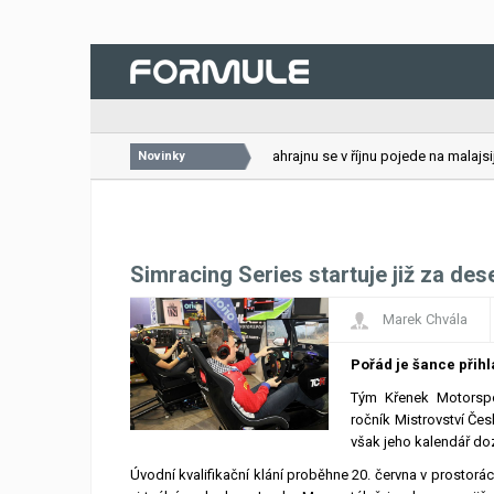
26.07.2026
VC Bahrajnu se v říjnu pojede na malajsijs
Novinky
Simracing Series startuje již za des
Marek Chvála
Pořád je šance přihl
Tým Křenek Motorspo
ročník Mistrovství Če
však jeho kalendář do
Úvodní kvalifikační klání proběhne 20. června v prostorá