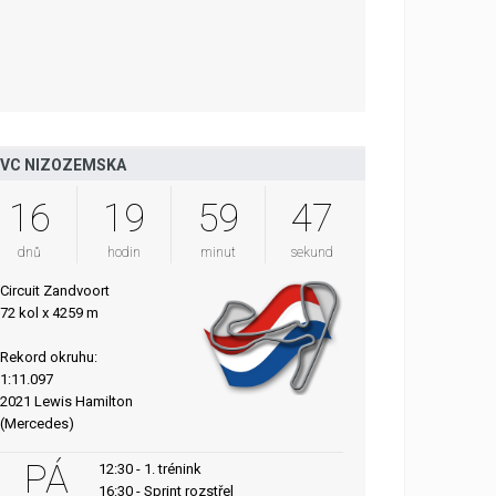
VC NIZOZEMSKA
16
19
59
46
dnů
hodin
minut
sekund
Circuit Zandvoort
72 kol x 4259 m
Rekord okruhu:
1:11.097
2021 Lewis Hamilton
(Mercedes)
PÁ
12:30 - 1. trénink
16:30 - Sprint rozstřel