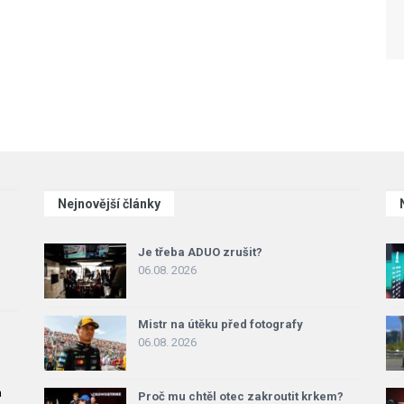
Nejnovější články
Je třeba ADUO zrušit?
06.08. 2026
Mistr na útěku před fotografy
06.08. 2026
a
Proč mu chtěl otec zakroutit krkem?