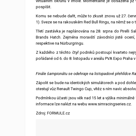
virtuálním okruhu v Imole. Momentálně je obsazena již v
pospíšit.
Komu se nebude dařit, může to zkusit znovu už 27. červn
1). Sveze se na rakouském Red Bull Ringu, na němž se o 
Třetí zastávka je naplánována na 28. srpna do Pirelli S
Brands Hatch. Zejména moravští závodníci jistě ocení,
respektive na Nürburgringu.
Z každého z těchto čtyř podniků postoupí kvarteto nejry
pořádané od 6. do 8. listopadu v areálu PVA Expo Praha v
Finále šampionátu se odehraje na listopadové přehlídce Ra
Zápolit se bude na identických simulátorech a pod dohl
otestují vůz Renault Twingo Cup, vítěz s ním navíc absol
Podmínkou účasti jsou věk nad 15 let a výška minimálně 16
informace lze nalézt na webu www.simracingseries.cz.
Zdroj: FORMULE.cz