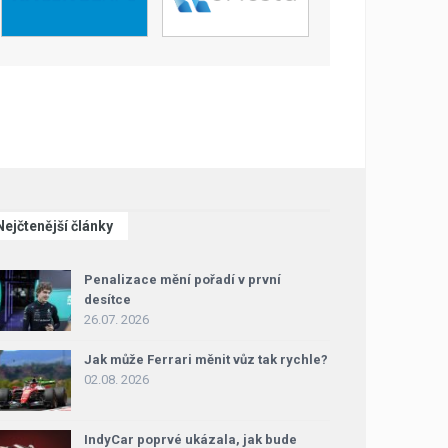
Nejčtenější články
Penalizace mění pořadí v první
desítce
26.07. 2026
Jak může Ferrari měnit vůz tak rychle?
02.08. 2026
IndyCar poprvé ukázala, jak bude