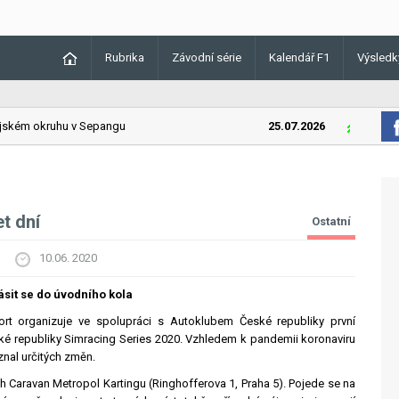
Rubrika
Závodní série
Kalendář F1
Výsledk
kém okruhu v Sepangu
25.07.2026
Lando Norr
et dní
Ostatní
10.06. 2020
ásit se do úvodního kola
rt organizuje ve spolupráci s Autoklubem České republiky první
ské republiky Simracing Series 2020. Vzhledem k pandemii koronaviru
znal určitých změn.
ch Caravan Metropol Kartingu (Ringhofferova 1, Praha 5). Pojede se na