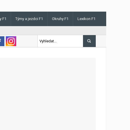
y F1
Týmy a jezdci F1
Okruhy F1
Lexikon F1
is v Maďarsku letos poprvé vyhrál kvalifikaci