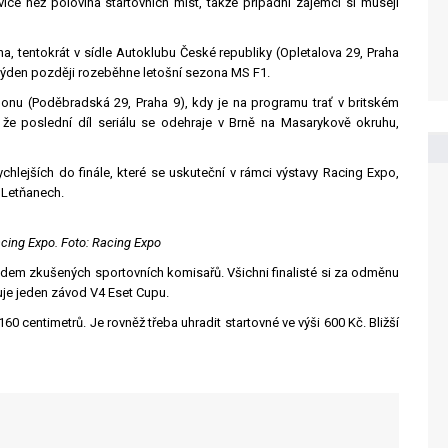
íce než polovina startovních míst, takže případní zájemci si musejí
a, tentokrát v sídle Autoklubu České republiky (Opletalova 29, Praha
týden později rozeběhne letošní sezona MS F1.
alonu (Poděbradská 29, Praha 9), kdy je na programu trať v britském
 že poslední díl seriálu se odehraje v Brně na Masarykově okruhu,
chlejších do finále, které se uskuteční v rámci výstavy Racing Expo,
 Letňanech.
cing Expo. Foto: Racing Expo
edem zkušených sportovních komisařů. Všichni finalisté si za odměnu
vuje jeden závod V4 Eset Cupu.
0 centimetrů. Je rovněž třeba uhradit startovné ve výši 600 Kč. Bližší