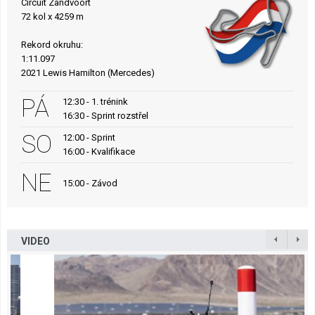
Circuit Zandvoort
72 kol x 4259 m
Rekord okruhu:
1:11.097
2021 Lewis Hamilton (Mercedes)
PÁ
12:30 - 1. trénink
16:30 - Sprint rozstřel
SO
12:00 - Sprint
16:00 - Kvalifikace
NE
15:00 - Závod
VIDEO