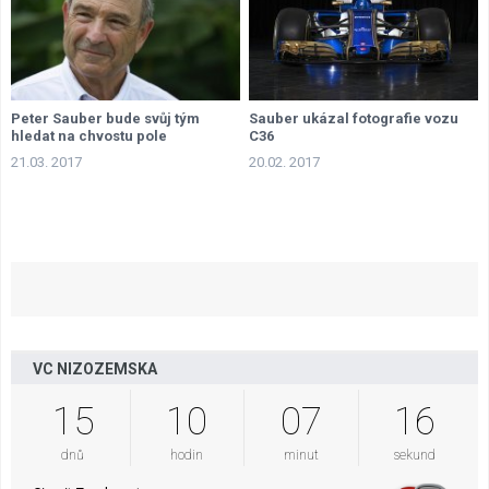
Peter Sauber bude svůj tým
Sauber ukázal fotografie vozu
hledat na chvostu pole
C36
21.03. 2017
20.02. 2017
VC NIZOZEMSKA
15
10
07
15
dnů
hodin
minut
sekund