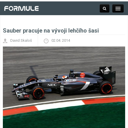
Sauber pracuje na vývoji lehčího šasi
Rubrika
David Skaloš
02.04. 2014
Závodní série
Kalendář F1
Výsledky F1
Týmy a jezdci F1
Okruhy F1