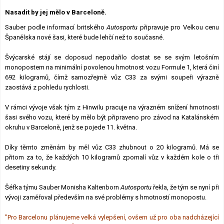
Lexikon F1
Nasadit by jej mělo v Barceloně.
Sauber podle informací britského
Autosportu
připravuje pro Velkou cenu
Španělska nové šasi, které bude lehčí než to současné.
Švýcarské stájí se doposud nepodařilo dostat se se svým letošním
monopostem na minimální povolenou hmotnost vozu Formule 1, která činí
692 kilogramů, čímž samozřejmě vůz C33 za svými soupeři výrazně
zaostává z pohledu rychlosti.
V rámci vývoje však tým z Hinwilu pracuje na výrazném snížení hmotnosti
šasi svého vozu, které by mělo být připraveno pro závod na Katalánském
okruhu v Barceloně, jenž se pojede 11. května.
Díky těmto změnám by měl vůz C33 zhubnout o 20 kilogramů. Má se
přitom za to, že každých 10 kilogramů zpomalí vůz v každém kole o tři
desetiny sekundy.
Šéfka týmu Sauber Monisha Kaltenborn
Autosportu
řekla, že tým se nyní při
vývoji zaměřoval především na své problémy s hmotností monopostu.
"Pro Barcelonu plánujeme velká vylepšení, ovšem už pro oba nadcházející