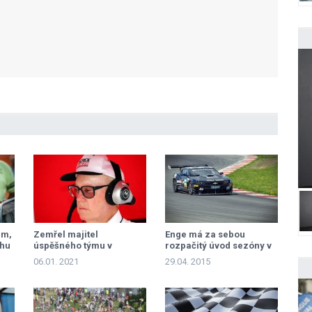
em,
Zemřel majitel
Enge má za sebou
chu
úspěšného týmu v
rozpačitý úvod sezóny v
nge
IndyCar Pat Patrick
ADAC GT Masters
06.01. 2021
29.04. 2015