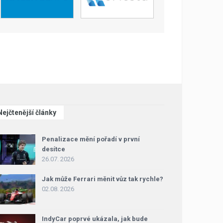
Nejčtenější články
Penalizace mění pořadí v první
desítce
26.07. 2026
Jak může Ferrari měnit vůz tak rychle?
02.08. 2026
IndyCar poprvé ukázala, jak bude