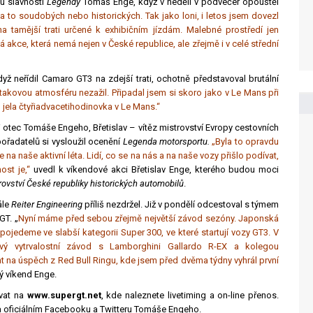
u slavností
Legendy
Tomáš Enge, když v neděli v podvečer opouštěl
 to soudobých nebo historických. Tak jako loni, i letos jsem dovezl
a tamější trati určené k exhibičním jízdám. Malebné prostředí jen
akce, která nemá nejen v České republice, ale zřejmě i v celé střední
ž neřídil Camaro GT3 na zdejší trati, ochotně představoval brutální
takovou atmosféru nezažil. Připadal jsem si skoro jako v Le Mans při
d jela čtyřiadvacetihodinovka v Le Mans.“
otec Tomáše Engeho, Břetislav – vítěz mistrovství Evropy cestovních
ořadatelů si vysloužil ocenění
Legenda motorsportu.
„Byla to opravdu
a naše aktivní léta. Lidí, co se na nás a na naše vozy přišlo podívat,
ost je,“
uvedl k víkendové akci Břetislav Enge, kterého budou moci
rovství České republiky historických automobilů
.
ále
Reiter Engineering
příliš nezdržel. Již v pondělí odcestoval s týmem
GT. „
Nyní máme před sebou zřejmě největší závod sezóny. Japonská
deme ve slabší kategorii Super 300, ve které startují vozy GT3. V
vý vytrvalostní závod s Lamborghini Gallardo R-EX a kolegou
a úspěch z Red Bull Ringu, kde jsem před dvěma týdny vyhrál první
 víkend Enge.
vat na
www.supergt.net
, kde naleznete livetiming a on-line přenos.
 na oficiálním Facebooku a Twitteru Tomáše Engeho.