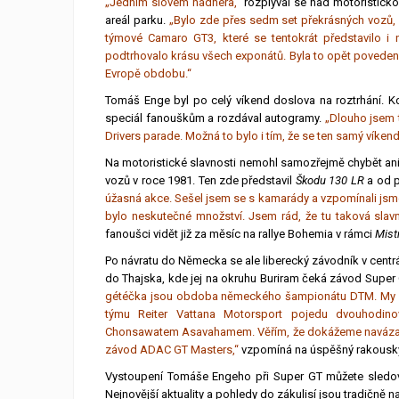
„Jedním slovem nádhera,“
rozplýval se nad motoristicko
areál parku.
„Bylo zde přes sedm set překrásných vozů, a
týmové Camaro GT3, které se tentokrát představilo i n
podtrhovalo krásu všech exponátů. Byla to opět povedená 
Evropě obdobu.“
Tomáš Enge byl po celý víkend doslova na roztrhání. Kdy
speciál fanouškům a rozdával autogramy.
„Dlouho jsem 
Drivers parade. Možná to bylo i tím, že se ten samý víken
Na motoristické slavnosti nemohl samozřejmě chybět ani 
vozů v roce 1981. Ten zde představil
Škodu 130 LR
a od p
úžasná akce. Sešel jsem se s kamarády a vzpomínali jsme n
bylo neskutečné množství. Jsem rád, že tu taková slavn
fanoušci vidět již za měsíc na rallye Bohemia v rámci
Mist
Po návratu do Německa se ale liberecký závodník v centr
do Thajska, kde jej na okruhu Buriram čeká závod Super 
gétéčka jsou obdoba německého šampionátu DTM. My poje
týmu Reiter Vattana Motorsport pojedu dvouhodino
Chonsawatem Asavahamem. Věřím, že dokážeme navázat n
závod ADAC GT Masters,“
vzpomíná na úspěšný rakouský
Vystoupení Tomáše Engeho při Super GT můžete sledo
Nejnovější aktuality a pohledy do zákulisí jsou tradičně