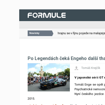
26.07.2026
VC Bahrajnu se v říjnu pojede na malajsijské
Novinky
Po Legendách čeká Engeho další th
Tomáš Krejčík
V japonské sérii GT 
Tomáš Enge se opět př
Psychiatrické nemocnic
Nyní českého jezdce 
2015.