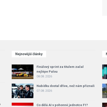
Nejnovější články
Finálový sprint za titulem začal
nejlépe Palou
08.08. 2026
Nabídku dostal dříve, než nám přiznali
07.08. 2026
a
Co dělá AI v pohonné jednotce F1?