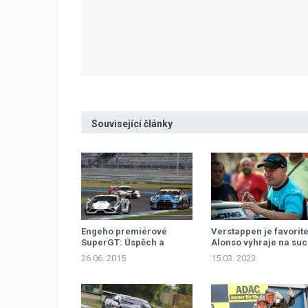
Související články
Engeho premiérové
Verstappen je favorit
SuperGT: Úspěch a
Alonso vyhraje na su
kolaps!
jen těžko, má jasno E
26.06. 2015
15.03. 2023