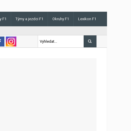
y F1
Týmy a jezdci F1
Okruhy F1
Lexikon F1
 v Maďarsku letos poprvé vyhrál kvalifikaci