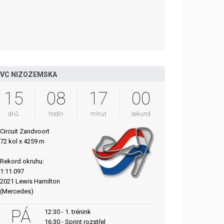
VC NIZOZEMSKA
15
08
16
59
dnů
hodin
minut
sekund
Circuit Zandvoort
72 kol x 4259 m
Rekord okruhu:
1:11.097
2021 Lewis Hamilton
(Mercedes)
PÁ
12:30 - 1. trénink
16:30 - Sprint rozstřel