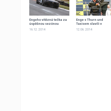
Engeho vítězná tečka za
Enge s Thurn und
úspěšnou sezónou
Taxisem slavili v
Rakousku druhé místo
16.12. 2014
12.06. 2014