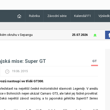
Rubrika
Závodní série
Kalendář F1
Výsledk
m okruhu v Sepangu
25.07.2026
Lando Norris
ajská mise: Super GT
GT
19.06. 2015
vozů nastoupí ve třídě GT300.
edstavil na největší české motoristické slavnosti
Legendy
. V areálu
e v Bohnicích nejen ukázal Camaro GT3, ale také jej řádně provětral.
čeká největší závod sezóny, a to japonská
gétéčka SuperGT Series