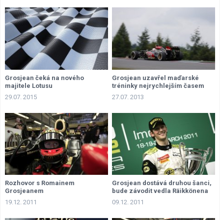
Grosjean čeká na nového
Grosjean uzavřel maďarské
majitele Lotusu
tréninky nejrychlejším časem
29.07. 2015
27.07. 2013
Rozhovor s Romainem
Grosjean dostává druhou šanci,
Grosjeanem
bude závodit vedla Räikkönena
19.12. 2011
09.12. 2011