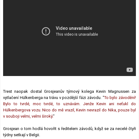
Trest naopak dostal Grosjeanův týmový kolega Kevin Magnussen za
vytlačení Hülkenberga na trávu v pozdější fázi závodu. "
To bylo závodění!
Bylo to tvrdé, moc tvrdé, to uznávám. Jenže Kevin ani neťukl do
Hülkenbergova vozu. Nico do mě vrazil, Kevin nevrazil do Nika, pouze byl
v souboji velmi, velmi široký.
"
Grosjean o tom hodlá hovořit s ředitelem závodů, když se za necelé čtyři
týdny setkají v Belgii.