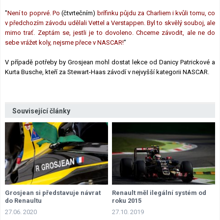
"
Není to poprvé. Po
(čtvrtečním)
brífinku půjdu za Charliem i kvůli tomu, co
v předchozím závodu udělali Vettel a Verstappen. Byl to skvělý souboj, ale
mimo trať. Zeptám se, jestli je to dovoleno. Chceme závodit, ale ne do
sebe vrážet koly, nejsme přece v NASCAR!
”
V případě potřeby by Grosjean mohl dostat lekce od Danicy Patrickové a
Kurta Busche, kteří za Stewart-Haas závodí v nejvyšší kategorii NASCAR.
Související články
Grosjean si představuje návrat
Renault měl ilegální systém od
do Renaultu
roku 2015
27.06. 2020
27.10. 2019