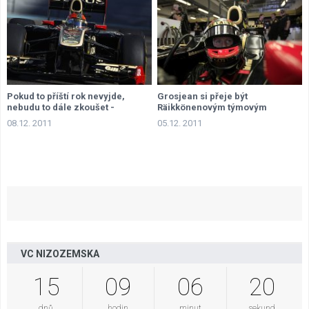
Pokud to příští rok nevyjde,
Grosjean si přeje být
nebudu to dále zkoušet -
Räikkönenovým týmovým
Grosjean
kolegou
08.12. 2011
05.12. 2011
VC NIZOZEMSKA
15
09
06
19
dnů
hodin
minut
sekund