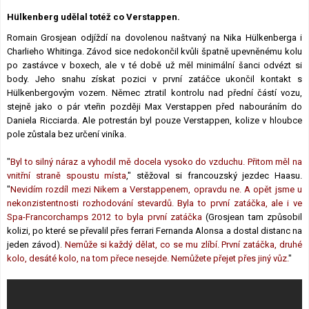
Lexikon F1
Hülkenberg udělal totéž co Verstappen.
Romain Grosjean odjíždí na dovolenou naštvaný na Nika Hülkenberga i
Charlieho Whitinga. Závod sice nedokončil kvůli špatně upevněnému kolu
po zastávce v boxech, ale v té době už měl minimální šanci odvézt si
body. Jeho snahu získat pozici v první zatáčce ukončil kontakt s
Hülkenbergovým vozem. Němec ztratil kontrolu nad přední částí vozu,
stejně jako o pár vteřin později Max Verstappen před nabouráním do
Daniela Ricciarda. Ale potrestán byl pouze Verstappen, kolize v hloubce
pole zůstala bez určení viníka.
"
Byl to silný náraz a vyhodil mě docela vysoko do vzduchu. Přitom měl na
vnitřní straně spoustu místa
," stěžoval si francouzský jezdec Haasu.
"
Nevidím rozdíl mezi Nikem a Verstappenem, opravdu ne. A opět jsme u
nekonzistentnosti rozhodování stevardů. Byla to první zatáčka, ale i ve
Spa-Francorchamps 2012 to byla první zatáčka
(Grosjean tam způsobil
kolizi, po které se převalil přes ferrari Fernanda Alonsa a dostal distanc na
jeden závod)
. Nemůže si každý dělat, co se mu zlíbí. První zatáčka, druhé
kolo, desáté kolo, na tom přece nesejde. Nemůžete přejet přes jiný vůz.
"