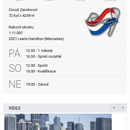
Circuit Zandvoort
72 kol x 4259 m
Rekord okruhu:
1:11.097
2021 Lewis Hamilton (Mercedes)
PÁ
12:30 - 1. trénink
16:30 - Sprint rozstřel
SO
12:00 - Sprint
16:00 - Kvalifikace
NE
15:00 - Závod
VIDEO