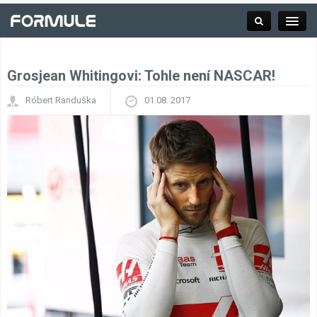
Grosjean Whitingovi: Tohle není NASCAR!
Rubrika
Róbert Randuška
01.08. 2017
Závodní série
Kalendář F1
Výsledky F1
Týmy a jezdci F1
Okruhy F1