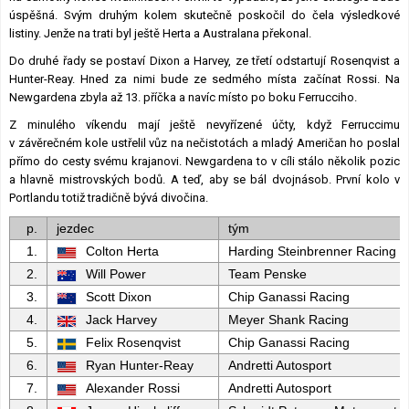
úspěšná. Svým druhým kolem skutečně poskočil do čela výsledkové
listiny. Jenže na trati byl ještě Herta a Australana překonal.
Do druhé řady se postaví Dixon a Harvey, ze třetí odstartují Rosenqvist a
Hunter-Reay. Hned za nimi bude ze sedmého místa začínat Rossi. Na
Newgardena zbyla až 13. příčka a navíc místo po boku Ferrucciho.
Z minulého víkendu mají ještě nevyřízené účty, když Ferruccimu
v závěrečném kole ustřelil vůz na nečistotách a mladý Američan ho poslal
přímo do cesty svému krajanovi. Newgardena to v cíli stálo několik pozic
a hlavně mistrovských bodů. A teď, aby se bál dvojnásob. První kolo v
Portlandu totiž tradičně bývá divočina.
p.
jezdec
tým
1.
Colton Herta
Harding Steinbrenner Racing
2.
Will Power
Team Penske
3.
Scott Dixon
Chip Ganassi Racing
4.
Jack Harvey
Meyer Shank Racing
5.
Felix Rosenqvist
Chip Ganassi Racing
6.
Ryan Hunter-Reay
Andretti Autosport
7.
Alexander Rossi
Andretti Autosport