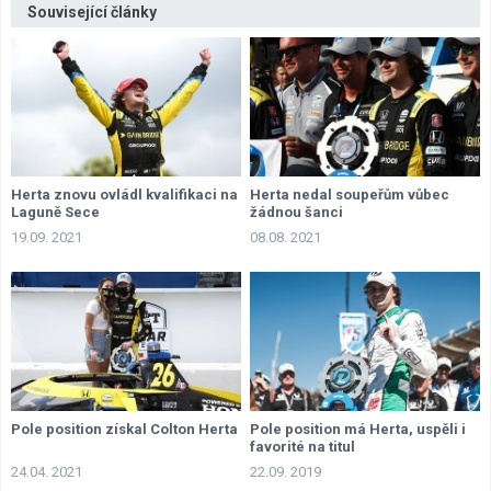
Související články
Herta znovu ovládl kvalifikaci na
Herta nedal soupeřům vůbec
Laguně Sece
žádnou šanci
19.09. 2021
08.08. 2021
Pole position získal Colton Herta
Pole position má Herta, uspěli i
favorité na titul
24.04. 2021
22.09. 2019