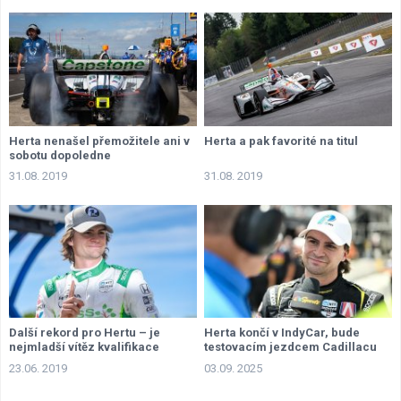
Herta nenašel přemožitele ani v
Herta a pak favorité na titul
sobotu dopoledne
31.08. 2019
31.08. 2019
Další rekord pro Hertu – je
Herta končí v IndyCar, bude
nejmladší vítěz kvalifikace
testovacím jezdcem Cadillacu
23.06. 2019
03.09. 2025