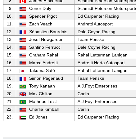
8.
James Hinchcliffe
Schmidt Peterson Motorsports
9.
Conor Daly
Schmidt Peterson Motorsports
10.
Spencer Pigot
Ed Carpenter Racing
11.
Zach Veach
Andretti Autosport
12.
Sébastien Bourdais
Dale Coyne Racing
13.
Josef Newgarden
Team Penske
14.
Santino Ferrucci
Dale Coyne Racing
15.
Graham Rahal
Rahal Letterman Lanigan
16.
Marco Andretti
Andretti Herta Autosport
17.
Takuma Sató
Rahal Letterman Lanigan
18.
Simon Pagenaud
Team Penske
19.
Tony Kanaan
A.J.Foyt Enterprises
20.
Max Chilton
Carlin
21.
Matheus Leist
A.J.Foyt Enterprises
22.
Charlie Kimball
Carlin
23.
Ed Jones
Ed Carpenter Racing