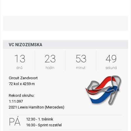
VC NIZOZEMSKA
13
23
53
48
dnů
hodin
minut
sekund
Circuit Zandvoort
72 kol x 4259 m
Rekord okruhu:
1:11.097
2021 Lewis Hamilton (Mercedes)
PÁ
12:30 - 1. trénink
16:30 - Sprint rozstřel