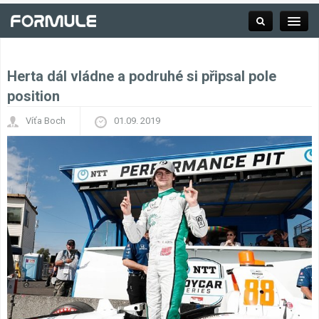
Herta dál vládne a podruhé si připsal pole
Rubrika
position
Víťa Boch
01.09. 2019
Závodní série
Kalendář F1
Výsledky F1
Týmy a jezdci F1
Okruhy F1