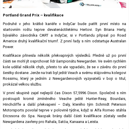
Lexikon F1
Portland Grand Prix – kvalifikace
Podruhé v jeho krátké kariéře v IndyCar bude patřit první místo na
startovním roštu teprve devatenáctiletému Hertovi. Syn Briana Herty,
bývalého závodníka CART a IndyCar, si v Portlandu připsal po Road
Americe druhý kvalifikační triumf. Z první řady s ním odstartuje Australan
Power.
Kvalifikace přinesla několik překvapivých výsledků. Předně už po první
části se mohl jít osprchovat lídr šampionátu Newgarden. Ve svém rychlém
kole udělal několik chyb, přesto to ale vypadalo, že se v závěru do první
šestky dostane. Jenže na trati byl ještě Veach a svému stájovému kolegovi
Rossimu, který je jedním z Newgardenových vyzyvatelů v boji o titul,
prokázal velkou službu.
V první skupině zajel nejlepší čas Dixon 57,5996 Dixon. Společně s ním
postoupili kromě zmíněného Veache ještě Hunter-Reay, Bourdais,
Hinchcliffe a další překvapení – Daly, kterého tým Schmidt Peterson
Motorsports povolal teprve v polovině týdne, když si Alfa Romeo stáhla
Ericssona do Spa. Naopak brány další části kvalifikace zůstaly vedle
Newgardena zavřeny pro Rahala, Satóa, Kanaana a Leista.