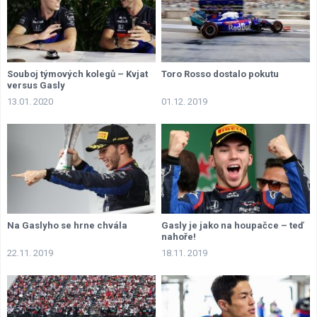
Souboj týmových kolegů – Kvjat
Toro Rosso dostalo pokutu
versus Gasly
13.01. 2020
01.12. 2019
Na Gaslyho se hrne chvála
Gasly je jako na houpačce – teď
nahoře!
22.11. 2019
18.11. 2019