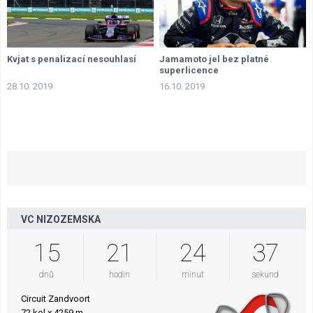
Kvjat s penalizací nesouhlasí
Jamamoto jel bez platné
superlicence
28.10. 2019
16.10. 2019
VC NIZOZEMSKA
15
21
24
36
dnů
hodin
minut
sekund
Circuit Zandvoort
72 kol x 4259 m