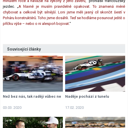
minulém roce a navázat na výkony z jeho závěru,
“ prohlásil francouzský
jezdec. „
A hlavně je musím pravidelně opakovat. To znamená méně
chybovat a celkově být silnější. Loni jsme měli jasný cíl skončit šestí v
Poháru konstruktérů. Toho jsme dosáhli. Teď se hodláme posunout ještě o
příčku výše – nebo o ni alespoň bojovat.
“
Související články
Než bez nás, tak raději vůbec ne
Naděje pochází z tunelu
03.03. 2020
17.02. 2020