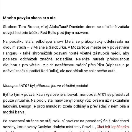
Lexikon F1
Mnoho povyku skoro pro nic
Sbohem Toro Rosso, vítej AlphaTauri! Dnešním dnem se oficiálně začala
odvíjet historie béčka Red Bullu pod jiným názvem.
Na počátku stála velkolepá show, která se průkopnicky odehrávala na
dvou místech – v Miláně a Salcburku. V Mozartově městě se v pověstném
Hangaru 7 také shromáždili pozvaní hosté včetně zástupců médií, aby
posléze odcházeli značně rozladěni. Nejenže museli překousnout
dlouhou a pro většinu z nich nezáživnou módní přehlídku (AlphaTauri je
oděvní značka, patřící Red Bullu), ale nedočkali se ani nového auta.
Monopost AT01 byl přítomen jen ve virtuální podobě
Byť to tým v pozvánkách vysloveně sliboval, monopost AT01 se představil
pouze virtuálně. Na pódiu stál nasvícený loňský vůz, ovšem už v aktuálním
lakování. Design je proti minulosti zcela odlišný a převládají v něm bílá a
modrá barva.
Po sportovní stránce se stáj pokusí navázat na povedený finiš předchozí
sezony, korunovaný Gaslyho druhým místem v Brazílii. „
Chci být lepší než v