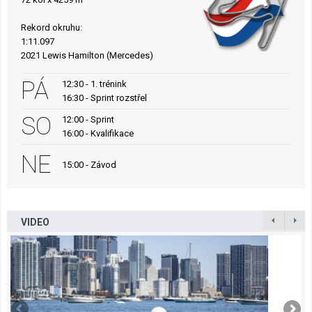
Rekord okruhu:
1:11.097
2021 Lewis Hamilton (Mercedes)
PÁ
12:30 - 1. trénink
16:30 - Sprint rozstřel
SO
12:00 - Sprint
16:00 - Kvalifikace
NE
15:00 - Závod
VIDEO