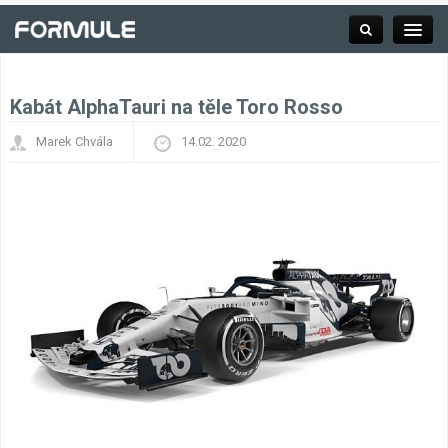
Kabát AlphaTauri na těle Toro Rosso
Rubrika
Marek Chvála
14.02. 2020
Závodní série
Kalendář F1
Výsledky F1
Týmy a jezdci F1
Okruhy F1