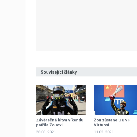
Související články
Závěrečná bitva víkendu
Žou zůstane u UNI-
patřila Žouovi
Virtuosi
28.03. 2021
11.02. 2021