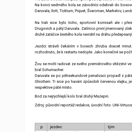
Na konci sedmého kola se závodníci odebrali do boxové 
Daruvala, Ilott, Ticktum, Piquet, Švarcman, Markelov, Lund
Na trati sice bylo ticho, sportovní komisaři ale i př
Drugovich a pátý Daruvala. Zatímco první jmenovaný získ
druhé zatáčce šestého kola nevrátil na dráhu předepsa
Jezdci strávili čekáním v boxech zhruba dvacet minut
rozhodnuto, že k restartu nedojde. Jako konečné se počít
Žou se mohl radovat ze svého premiérového vítězství ve 
bral Schumacher.
Daruvala se po pětisekundové penalizaci propadl z páté
Ghiottem. Ti sice po havárii způsobili červenou vlajku, je
respektive páté místo.
Bod za nejrychlejší kolo bral druhý Mazepin.
Zdroj: původní reportáž redakce, úvodní foto: UNI-Virtuos
p.
jezdec
tým