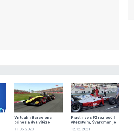
Virtuální Barcelona
Piastri se s F2 rozloučil
přinesla dva vítěze
vítězstvím, Švarcman je
vicemistrem
11.05. 2020
12.12. 2021