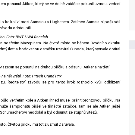
všem posunul Aitken, který se ve druhě zatáčce pokusil uzmout vedení
ošlo ke kolizi mezi Samaiou a Hughesem. Zatímco Samaia si poškodil
závodu odstoupili.
ouho. Foto: BWT HWA Racelab
ken se třetím Mazepinem. Na čtvrté místo se během úvodního okruhu
dmý Ilott a bodovanou osmičku uzavíral Cunoda, který vytrvale dotíral
Mazepin se posunul na druhou příčku a odsunul Aitkena na třetí.
 na něj vrátil. Foto: Hitech Grand Prix
zu. Ředitelství závodu se pro tento krok rozhodlo kvůli odklízení
ošlo ve třetím kole a Aitken ihned musel bránit bronzovou příčku. Na
uže šampionátu přišel ve třinácté zatáčce. Tam se ale Aitken ještě
 Schumacherovi neodolal a byl odsunut ze stupňů vítězů.
sto. Čtvrtou příčku mu totiž uzmul Daruvala.