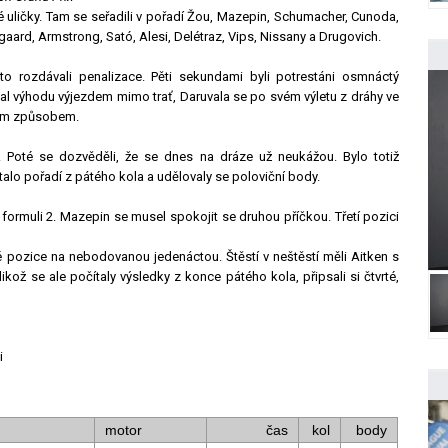
uličky. Tam se seřadili v pořadí Žou, Mazepin, Schumacher, Cunoda,
gaard, Armstrong, Sató, Alesi, Delétraz, Vips, Nissany a Drugovich.
esto rozdávali penalizace. Pěti sekundami byli potrestáni osmnáctý
al výhodu výjezdem mimo trať, Daruvala se po svém výletu z dráhy ve
ným způsobem.
. Poté se dozvěděli, že se dnes na dráze už neukážou. Bylo totiž
alo pořadí z pátého kola a udělovaly se poloviční body.
formuli 2. Mazepin se musel spokojit se druhou příčkou. Třetí pozici
 pozice na nebodovanou jedenáctou. Štěstí v neštěstí měli Aitken s
likož se ale počítaly výsledky z konce pátého kola, připsali si čtvrté,
i
motor
čas
kol
body