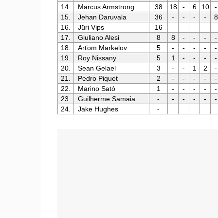
14.
Marcus Armstrong
38
18
-
6
10
-
15.
Jehan Daruvala
36
-
-
-
-
8
16.
Jüri Vips
16
17.
Giuliano Alesi
8
8
-
-
-
-
18.
Arťom Markelov
5
-
-
-
-
-
19.
Roy Nissany
5
1
-
-
-
-
20.
Sean Gelael
3
-
-
1
2
-
21.
Pedro Piquet
2
-
-
-
-
-
22.
Marino Sató
1
-
-
-
-
-
23.
Guilherme Samaia
-
-
-
-
-
-
24.
Jake Hughes
-