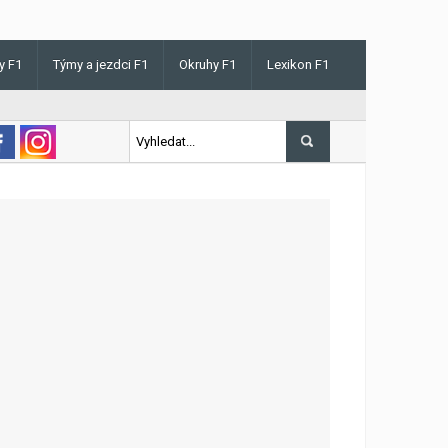
y F1
Týmy a jezdci F1
Okruhy F1
Lexikon F1
s v Maďarsku letos poprvé vyhrál kvalifikaci