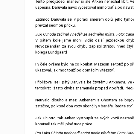
Tento předjížděcí manévr si ale Aitken nenechal líbit. 
úspěšná. Daruvala navíc vycestoval mimo trať a po návrat
Zatímco Daruvala šel v pořadí směrem dolů, jeho týmov
převzal sedmou příčku.
Juki Cunoda začínal v neděli ze sedmého místa. Foto: Carli
V pátém kole jsme mohli vidět další jezdeckou chyb
Novozélanďan za svou chybu zaplatil ztrátou hned čtyř 
kolega Lundgaard
I v čele ovšem bylo na co koukat. Mazepin se totiž po p
ukazoval, jak moc touží po domácím vítězství.
Přibližoval se i pátý Daruvala ke čtvrtému Aitkenovi. V
tentokrát již tato chyba znamenala propad v pořadí. Předj
Netrvalo dlouho a mezi Aitkenem s Ghiottem se bojovalo
zatáčce, po které oba vozy skončily v bariéře. Ředitelství
Jak Ghiotto, tak Aitken vystoupili ze svých vozů nezraně
komisaři tak měli plné ruce práce.
Pro Luku Ghiotta nedopadl sprint podle představ. Foto: Hit