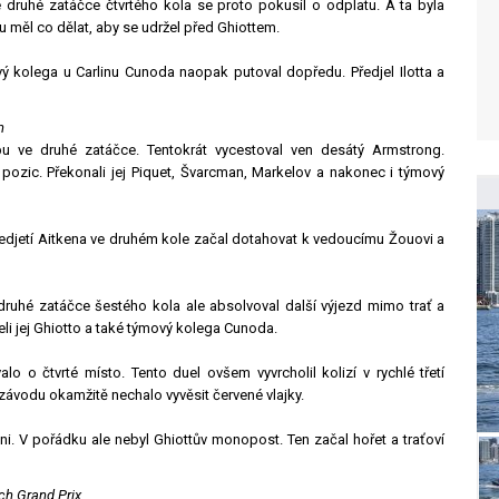
Ve druhé zatáčce čtvrtého kola se proto pokusil o odplatu. A ta byla
u měl co dělat, aby se udržel před Ghiottem.
ý kolega u Carlinu Cunoda naopak putoval dopředu. Předjel Ilotta a
n
u ve druhé zatáčce. Tentokrát vycestoval ven desátý Armstrong.
pozic. Překonali jej Piquet, Švarcman, Markelov a nakonec i týmový
ředjetí Aitkena ve druhém kole začal dotahovat k vedoucímu Žouovi a
e druhé zatáčce šestého kola ale absolvoval další výjezd mimo trať a
eli jej Ghiotto a také týmový kolega Cunoda.
 o čtvrté místo. Tento duel ovšem vyvrcholil kolizí v rychlé třetí
 závodu okamžitě nechalo vyvěsit červené vlajky.
ni. V pořádku ale nebyl Ghiottův monopost. Ten začal hořet a traťoví
ech Grand Prix