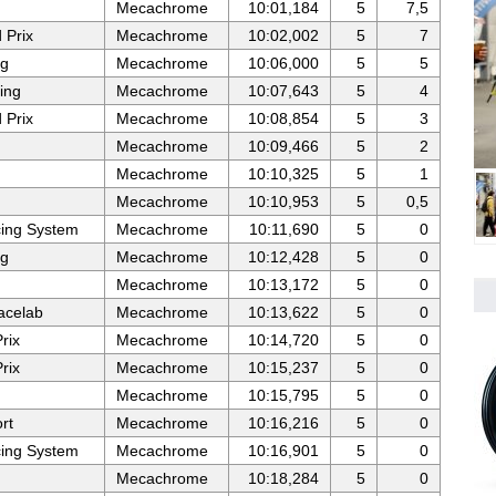
Mecachrome
10:01,184
5
7,5
 Prix
Mecachrome
10:02,002
5
7
ng
Mecachrome
10:06,000
5
5
ing
Mecachrome
10:07,643
5
4
 Prix
Mecachrome
10:08,854
5
3
Mecachrome
10:09,466
5
2
Mecachrome
10:10,325
5
1
Mecachrome
10:10,953
5
0,5
ing System
Mecachrome
10:11,690
5
0
ng
Mecachrome
10:12,428
5
0
Mecachrome
10:13,172
5
0
celab
Mecachrome
10:13,622
5
0
rix
Mecachrome
10:14,720
5
0
rix
Mecachrome
10:15,237
5
0
Mecachrome
10:15,795
5
0
rt
Mecachrome
10:16,216
5
0
ing System
Mecachrome
10:16,901
5
0
Mecachrome
10:18,284
5
0