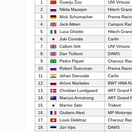
1.
Guanju Žou
UNI Virtuosi
2.
Nikita Mazepin
Hitech Grand
3.
Mick Schumacher
Prema Raci
4.
Jack Aitken
Campos Rac
5.
Luca Ghiotto
Hitech Grand
6.
Juki Cunoda
Carlin
7.
Callum Ilott
UNI Virtuosi
8.
Dan Ticktum
DAMS
9.
Pedro Piquet
Charouz Rac
10.
Robert Švarcman
Prema Raci
11.
Jehan Daruvala
Carlin
12.
Arťom Markelov
BWT HWA Ra
13.
Christian Lundgaard
ART Grand P
14.
Marcus Armstrong
ART Grand P
15.
Marino Sató
Trident
16.
Giuliano Alesi
MP Motorspo
17.
Louis Delétraz
Charouz Rac
18.
Jüri Vips
DAMS