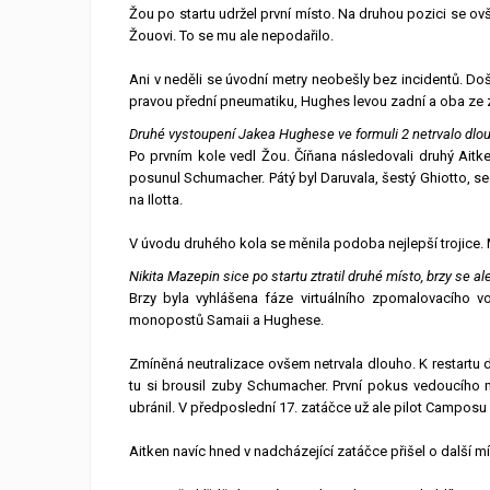
Žou po startu udržel první místo. Na druhou pozici se o
Žouovi. To se mu ale nepodařilo.
Ani v neděli se úvodní metry neobešly bez incidentů. D
pravou přední pneumatiku, Hughes levou zadní a oba ze 
Druhé vystoupení Jakea Hughese ve formuli 2 netrvalo dl
Po prvním kole vedl Žou. Číňana následovali druhý Ait
posunul Schumacher. Pátý byl Daruvala, šestý Ghiotto, se
na Ilotta.
V úvodu druhého kola se měnila podoba nejlepší trojice. 
Nikita Mazepin sice po startu ztratil druhé místo, brzy se ale
Brzy byla vyhlášena fáze virtuálního zpomalovacího vo
monopostů Samaii a Hughese.
Zmíněná neutralizace ovšem netrvala dlouho. K restartu d
tu si brousil zuby Schumacher. První pokus vedoucího m
ubránil. V předposlední 17. zatáčce už ale pilot Camposu
Aitken navíc hned v nadcházející zatáčce přišel o další mí