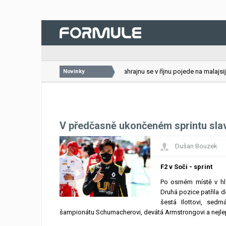
26.07.2026
VC Bahrajnu se v říjnu pojede na malajsijsk
Novinky
V předčasně ukončeném sprintu slav
Dušan Bouzek
F2 v Soči - sprint
Po osmém místě v hla
Druhá pozice patřila d
šestá Ilottovi, sed
šampionátu Schumacherovi, devátá Armstrongovi a nejlepš