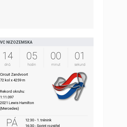
VC NIZOZEMSKA
14
05
00
00
dnů
hodin
minut
sekund
Circuit Zandvoort
72 kol x 4259 m
Rekord okruhu:
1:11.097
2021 Lewis Hamilton
(Mercedes)
PÁ
12:30 - 1. trénink
16:30 - Sprint rozstřel