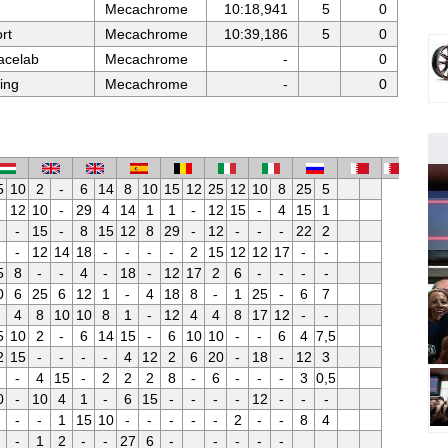
Mecachrome
10:18,941
5
0
rt
Mecachrome
10:39,186
5
0
celab
Mecachrome
-
0
ing
Mecachrome
-
0
5
10
2
-
6
14
8
10
15
12
25
12
10
8
25
5
12
10
-
29
4
14
1
1
-
12
15
-
4
15
1
-
15
-
8
15
12
8
29
-
12
-
-
-
22
2
-
12
14
18
-
-
-
-
2
15
12
12
17
-
-
5
8
-
-
4
-
18
-
12
17
2
6
-
-
-
-
0
6
25
6
12
1
-
4
18
8
-
1
25
-
6
7
4
8
10
10
8
1
-
12
4
4
8
17
12
-
-
5
10
2
-
6
14
15
-
6
10
10
-
-
6
4
7,5
2
15
-
-
-
-
4
12
2
6
20
-
18
-
12
3
-
4
15
-
2
2
2
8
-
6
-
-
-
3
0,5
0
-
10
4
1
-
6
15
-
-
-
-
12
-
-
-
-
-
1
15
10
-
-
-
-
-
2
-
-
8
4
-
1
2
-
-
27
6
-
-
-
-
-