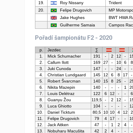
19.
Roy Nissany
Trident
20.
Felipe Drugovich
MP Motorspo
Jake Hughes
BWT HWA Ra
Guilherme Samaia
Campos Rac
Pořadí šampionátu F2 - 2020
p.
Jezdec
∑
1.
Mick Schumacher
191
-
2
12
-
1
2.
Callum Ilott
169
27
-
10
6
8
3.
Juki Cunoda
147
-
-
24
-
-
4.
Christian Lundgaard
145
12
6
8
17
-
5.
Robert Švarcman
140
15
8
25
-
2
6.
Nikita Mazepin
140
-
-
-
1
2
7.
Louis Delétraz
122
6
12
-
-
6
8.
Guanyu Žou
119,5
-
2
12
-
1
9.
Luca Ghiotto
104
-
-
-
-
1
10.
Daniel Ticktum
80,5
10
10
4
12
2
11.
Felipe Drugovich
79
4
17
-
-
1
12.
Jack Aitken
47
-
1
2
4
-
13.
Nobuharu Macušita
42
2
4
-
-
-