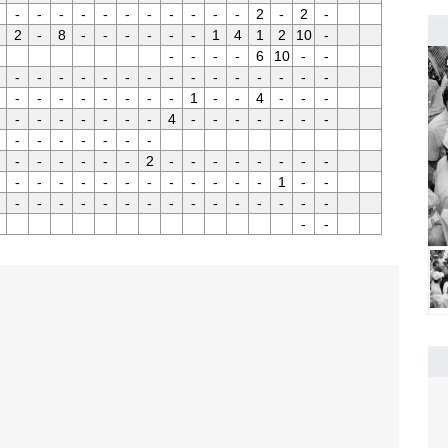
-
-
-
-
-
-
-
-
-
-
-
2
-
2
-
2
-
8
-
-
-
-
-
-
1
4
1
2
10
-
-
-
-
-
6
10
-
-
-
-
-
-
-
-
-
-
-
-
-
-
-
-
-
-
-
-
-
-
-
-
-
1
-
-
4
-
-
-
-
-
-
-
-
-
-
4
-
-
-
-
-
-
-
-
-
-
-
-
-
-
-
-
-
-
-
-
2
-
-
-
-
-
-
-
-
-
-
-
-
-
-
-
-
-
-
-
-
1
-
-
-
-
-
-
-
-
-
-
-
-
-
-
-
-
-
-
-