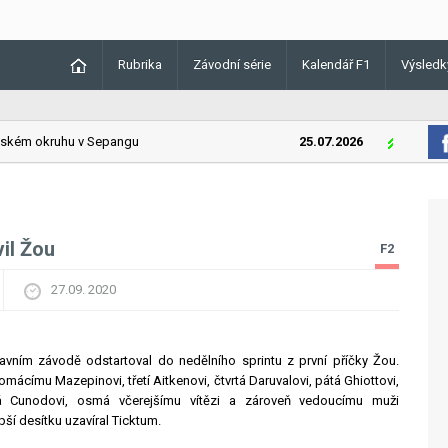
Rubrika
Závodní série
Kalendář F1
Výsledk
ém okruhu v Sepangu
25.07.2026
Lando Norri
il Žou
F2
27.09. 2020
vním závodě odstartoval do nedělního sprintu z první příčky Žou.
omácímu Mazepinovi, třetí Aitkenovi, čtvrtá Daruvalovi, pátá Ghiottovi,
má Cunodovi, osmá včerejšímu vítězi a zároveň vedoucímu muži
í desítku uzavíral Ticktum.