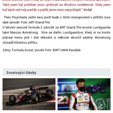
Také jsem byl potěšen svou rychlostí na dlouhou vzdálenost. Vždy jsem
byl lepší než můj parťák a patřili jsme mezi nejrychlejší,“
dodal.
Théo Pourchaire zatím neví, jestli bude s tímto monopostem v příštím roce
také závodit. Foto: ART Grand Prix
V letošní sezoně formule 2 závodil za ART Grand Prix kromě Lundgaarda
také Marcus Armstrong. Více se dařilo Lundgaardovi, který si na konto
připsal mimo jiné i dvě vítězství a celkově skončil sedmý. Armstrong
obsadil třináctou příčku.
Zdroj: Formula Scout, úvodní foto: BWT HWA Racelab
Související články