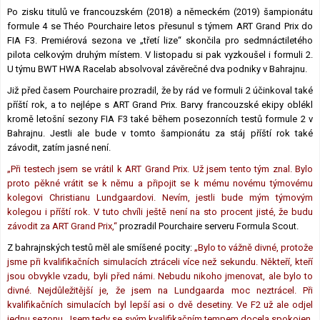
Po zisku titulů ve francouzském (2018) a německém (2019) šampionátu
Lexikon F1
formule 4 se Théo Pourchaire letos přesunul s týmem ART Grand Prix do
FIA F3. Premiérová sezona ve „třetí lize“ skončila pro sedmnáctiletého
pilota celkovým druhým místem. V listopadu si pak vyzkoušel i formuli 2.
U týmu BWT HWA Racelab absolvoval závěrečné dva podniky v Bahrajnu.
Již před časem Pourchaire prozradil, že by rád ve formuli 2 účinkoval také
příští rok, a to nejlépe s ART Grand Prix. Barvy francouzské ekipy oblékl
kromě letošní sezony FIA F3 také během posezonních testů formule 2 v
Bahrajnu. Jestli ale bude v tomto šampionátu za stáj příští rok také
závodit, zatím jasné není.
„Při testech jsem se vrátil k ART Grand Prix. Už jsem tento tým znal. Bylo
proto pěkné vrátit se k němu a připojit se k mému novému týmovému
kolegovi Christianu Lundgaardovi. Nevím, jestli bude mým týmovým
kolegou i příští rok. V tuto chvíli ještě není na sto procent jisté, že budu
závodit za ART Grand Prix,“
prozradil Pourchaire serveru Formula Scout.
Z bahrajnských testů měl ale smíšené pocity:
„Bylo to vážně divné, protože
jsme při kvalifikačních simulacích ztráceli více než sekundu. Někteří, kteří
jsou obvykle vzadu, byli před námi. Nebudu nikoho jmenovat, ale bylo to
divné. Nejdůležitější je, že jsem na Lundgaarda moc neztrácel. Při
kvalifikačních simulacích byl lepší asi o dvě desetiny. Ve F2 už ale odjel
jednu sezonu. Jsem tedy se svým kvalifikačním tempem docela spokojen.