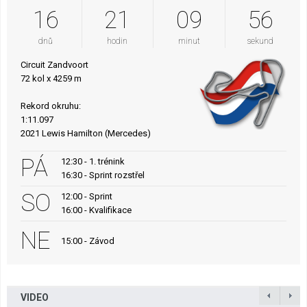
16
21
09
56
dnů
hodin
minut
sekund
Circuit Zandvoort
72 kol x 4259 m
Rekord okruhu:
1:11.097
2021 Lewis Hamilton (Mercedes)
PÁ
12:30 - 1. trénink
16:30 - Sprint rozstřel
SO
12:00 - Sprint
16:00 - Kvalifikace
NE
15:00 - Závod
VIDEO