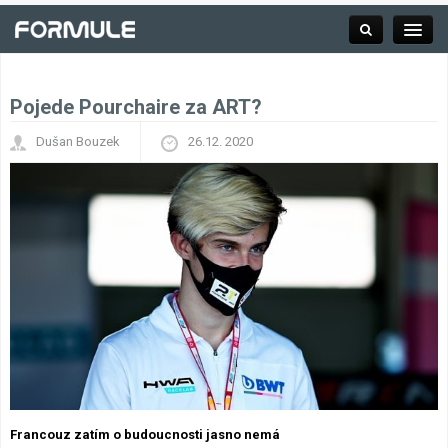
Pojede Pourchaire za ART?
Rubrika
Dušan Bouzek
26.12. 2020
Závodní série
Kalendář F1
Výsledky F1
Týmy a jezdci F1
Okruhy F1
Francouz zatím o budoucnosti jasno nemá