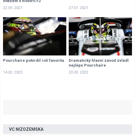
vítězem v historii F2
22.05. 2021
27.01. 2021
Pourchaire potvrdil roli favorita
Dramatický hlavní závod zvládl
nejlépe Pourchaire
14.02. 2023
20.03. 2022
VC NIZOZEMSKA