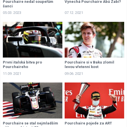
Pourchaire nedal soupeřům
Vynechá Pourchaire Abú Zabí?
šanci
05.03. 2023
07.12. 2021
První italská bitva pro
Pourchaire si v Baku zlomil
Pourchaireho
levou vřetenní kost
11.09. 2021
09.06. 2021
Pourchaire se stal nejmladším
Pourchaire pojede za ART