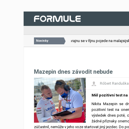
26.07.2026
VC Bahrajnu se v říjnu pojede na malajsijské
Novinky
Mazepin dnes závodit nebude
Róbert Randuška
Měl pozitivní test na
Nikita Mazepin se d
pozitivní test na on
výsledek dnes poté, c
žádné příznaky onemocn
zúčastnil, nemůže v jeho voze startovat jiný jezdec. Do