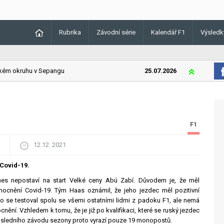
Rubrika
Závodní série
Kalendář F1
Výsledk
m okruhu v Sepangu
25.07.2026
Lando Norris 
F1
12.12. 2021
 Covid-19.
nes nepostaví na start Velké ceny Abú Zabí. Důvodem je, že měl
emocnění Covid-19. Tým Haas oznámil, že jeho jezdec měl pozitivní
o se testoval spolu se všemi ostatními lidmi z padoku F1, ale nemá
ění. Vzhledem k tomu, že je již po kvalifikaci, které se ruský jezdec
 posledního závodu sezony proto vyrazí pouze 19 monopostů.