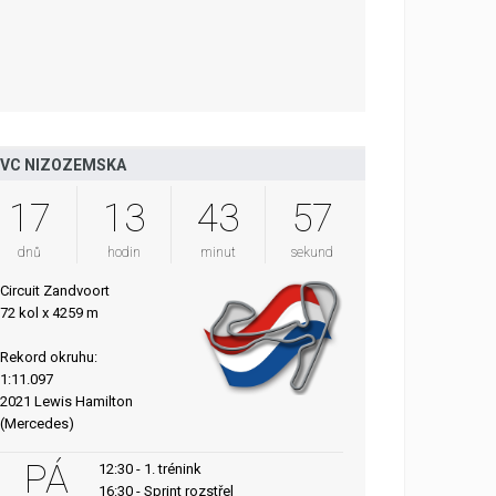
VC NIZOZEMSKA
17
13
43
56
dnů
hodin
minut
sekund
Circuit Zandvoort
72 kol x 4259 m
Rekord okruhu:
1:11.097
2021 Lewis Hamilton
(Mercedes)
PÁ
12:30 - 1. trénink
16:30 - Sprint rozstřel