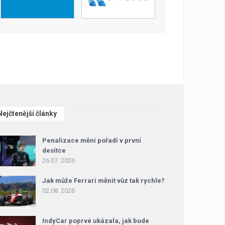
Nejčtenější články
Penalizace mění pořadí v první
desítce
26.07. 2026
Jak může Ferrari měnit vůz tak rychle?
02.08. 2026
IndyCar poprvé ukázala, jak bude