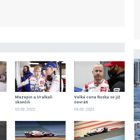
Mazepin a Uralkali
Velká cena Ruska se již
skončili
nevrátí
05.03. 2022
04.03. 2022