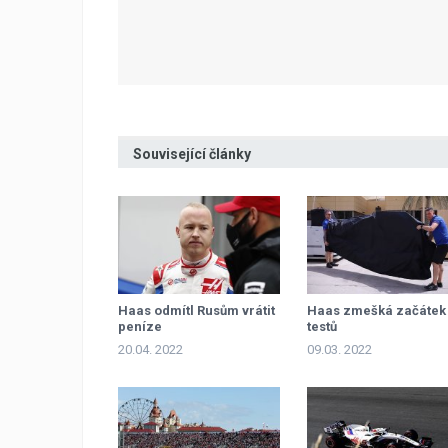
Související články
Haas odmítl Rusům vrátit
Haas zmešká začátek
peníze
testů
20.04. 2022
09.03. 2022