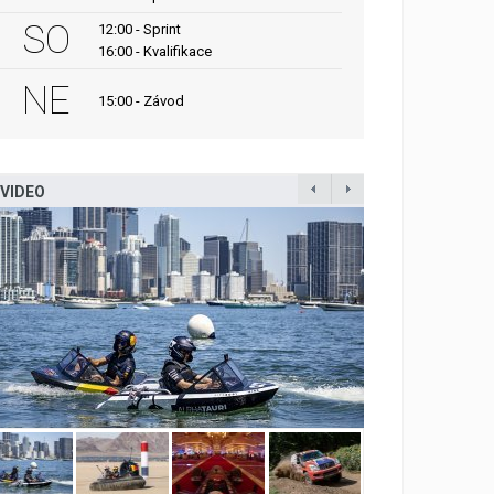
SO
12:00 - Sprint
16:00 - Kvalifikace
NE
15:00 - Závod
VIDEO