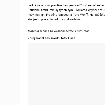
Jedná se o první pozitivní test jezdce F1 od ukončení e
Saúdské Arábii minulý týden týmu Williams chyběl šéf J
nevyhnuli ani Frédéric Vasseur a Toto Wolff. Na začátku
kterým to pokazilo lednovou dovolenou.
Mazepin si dnes za volant nesedne. Foto: Haas
Zdroj: RaceFans, úvodní foto: Haas