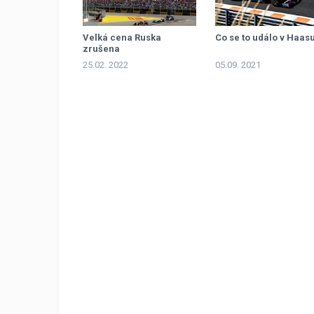
Velká cena Ruska
Co se to událo v Haas
zrušena
25.02. 2022
05.09. 2021