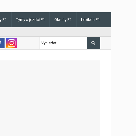
y F1
Týmy a jezdci F1
Okruhy F1
Lexikon F1
v Maďarsku letos poprvé vyhrál kvalifikaci