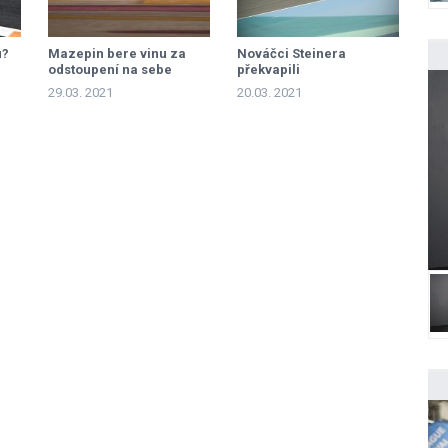
u?
Mazepin bere vinu za
Nováčci Steinera
odstoupení na sebe
překvapili
29.03. 2021
20.03. 2021