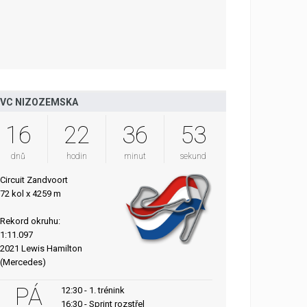
VC NIZOZEMSKA
16
22
36
52
dnů
hodin
minut
sekund
Circuit Zandvoort
72 kol x 4259 m
Rekord okruhu:
1:11.097
2021 Lewis Hamilton
(Mercedes)
PÁ
12:30 - 1. trénink
16:30 - Sprint rozstřel