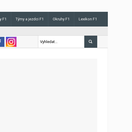
y F1
Týmy a jezdci F1
Okruhy F1
Lexikon F1
 v Maďarsku letos poprvé vyhrál kvalifikaci