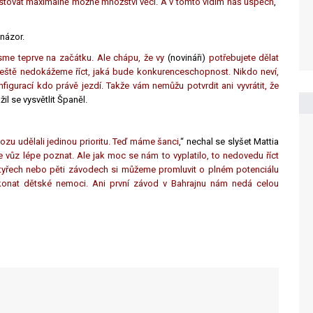
testovat maximálně možné množství věcí. A v tomto vidím náš úspěch
,“
názor.
jsme teprve na začátku. Ale chápu, že vy
(novináři)
potřebujete dělat
 ještě nedokážeme říct, jaká bude konkurenceschopnost. Nikdo neví,
nfigurací kdo právě jezdí. Takže vám nemůžu potvrdit ani vyvrátit, že
ažil se vysvětlit Španěl.
vozu udělali jedinou prioritu. Teď máme šanci
,“ nechal se slyšet Mattia
 vůz lépe poznat. Ale jak moc se nám to vyplatilo, to nedovedu říct
tyřech nebo pěti závodech si můžeme promluvit o plném potenciálu
ekonat dětské nemoci. Ani první závod v Bahrajnu nám nedá celou