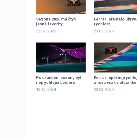
Sezona 2026 má čtyři
Ferrari přestalo ukrýv
jasné favority
rychlost
22.02. 2026
21.02. 2026
Po skončení sezony byl
Ferrari opět nejrychlej
nejrychlejší Leclerc
znovu však s otazník
12.12. 2024
23.02. 2024