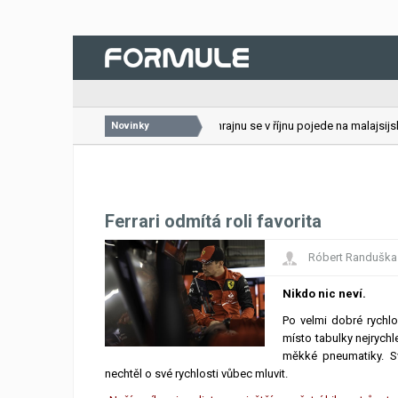
26.07.2026
VC Bahrajnu se v říjnu pojede na malajsijské
Novinky
Ferrari odmítá roli favorita
Róbert Randuška
Nikdo nic neví.
Po velmi dobré rychlos
místo tabulky nejrych
měkké pneumatiky. Sv
nechtěl o své rychlosti vůbec mluvit.