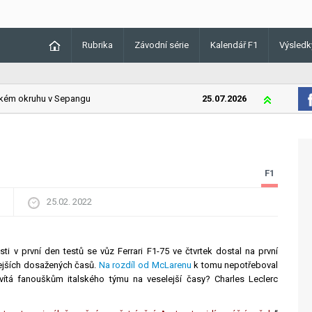
Rubrika
Závodní série
Kalendář F1
Výsledk
m okruhu v Sepangu
25.07.2026
Lando Norris
F1
25.02. 2022
ti v první den testů se vůz Ferrari F1-75 ve čtvrtek dostal na první
lejších dosažených časů.
Na rozdíl od McLarenu
k tomu nepotřeboval
ítá fanouškům italského týmu na veselejší časy? Charles Leclerc