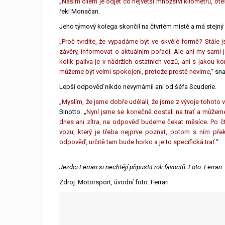
„
Naším cílem je odjet co největší množství kilometrů, o
řekl Monačan.
Jeho týmový kolega skončil na čtvrtém místě a má stejný 
„
Proč tvrdíte, že vypadáme být ve skvělé formě? Stále 
závěry, informovat o aktuálním pořadí. Ale ani my sami
kolik paliva je v nádržích ostatních vozů, ani s jakou ko
můžeme být velmi spokojeni, protože prostě nevíme
,“ sn
Lepší odpověď nikdo nevymámil ani od šéfa Scuderie.
„
Myslím, že jsme dobře udělali, že jsme z vývoje tohoto 
Binotto. „
Nyní jsme se konečně dostali na trať a můžeme
dnes ani zítra, na odpověď budeme čekat měsíce. Po č
vozu, který je třeba nejprve poznat, potom s ním př
odpověď, určitě tam bude horko a je to specifická trať.
“
Jezdci Ferrari si nechtějí připustit roli favoritů. Foto: Ferrari
Zdroj: Motorsport, úvodní foto: Ferrari