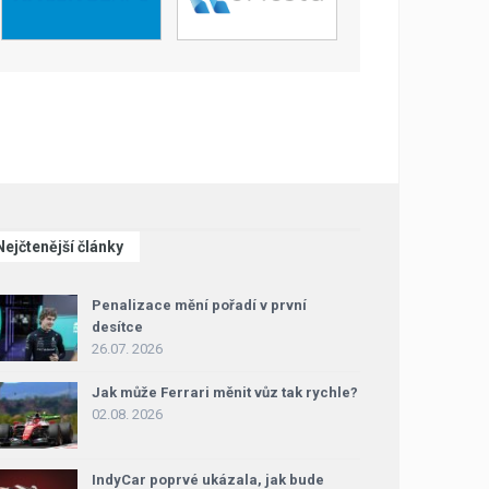
Nejčtenější články
Penalizace mění pořadí v první
desítce
26.07. 2026
Jak může Ferrari měnit vůz tak rychle?
02.08. 2026
IndyCar poprvé ukázala, jak bude