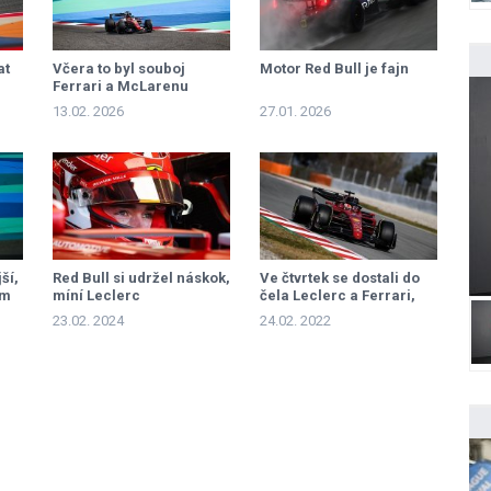
at
Včera to byl souboj
Motor Red Bull je fajn
Ferrari a McLarenu
13.02. 2026
27.01. 2026
ší,
Red Bull si udržel náskok,
Ve čtvrtek se dostali do
em
míní Leclerc
čela Leclerc a Ferrari,
Red Bull trápila
23.02. 2024
24.02. 2022
převodovka