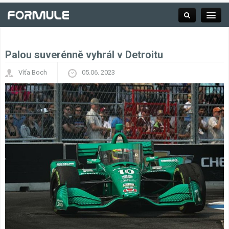
Palou suverénně vyhrál v Detroitu
Rubrika
Víťa Boch
05.06. 2023
Závodní série
Kalendář F1
Výsledky F1
Týmy a jezdci F1
Okruhy F1