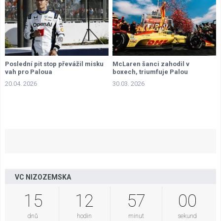
Poslední pit stop převážil misku
McLaren šanci zahodil v
vah pro Paloua
boxech, triumfuje Palou
20.04. 2026
30.03. 2026
VC NIZOZEMSKA
15
12
56
59
dnů
hodin
minut
sekund