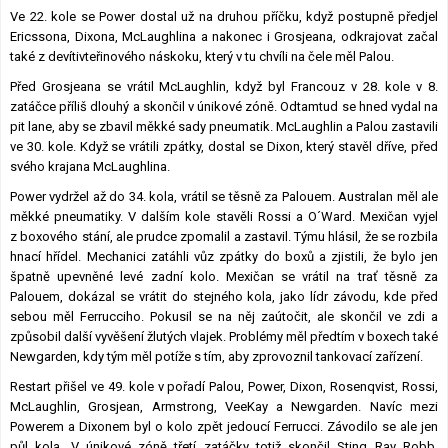
Ve 22. kole se Power dostal už na druhou příčku, když postupně předjel
Ericssona, Dixona, McLaughlina a nakonec i Grosjeana, odkrajovat začal
také z devítivteřinového náskoku, který v tu chvíli na čele měl Palou.
Před Grosjeana se vrátil McLaughlin, když byl Francouz v 28. kole v 8.
zatáčce příliš dlouhý a skončil v únikové zóně. Odtamtud se hned vydal na
pit lane, aby se zbavil měkké sady pneumatik. McLaughlin a Palou zastavili
ve 30. kole. Když se vrátili zpátky, dostal se Dixon, který stavěl dříve, před
svého krajana McLaughlina.
Power vydržel až do 34. kola, vrátil se těsně za Palouem. Australan měl ale
měkké pneumatiky. V dalším kole stavěli Rossi a O´Ward. Mexičan vyjel
z boxového stání, ale prudce zpomalil a zastavil. Týmu hlásil, že se rozbila
hnací hřídel. Mechanici zatáhli vůz zpátky do boxů a zjistili, že bylo jen
špatně upevněné levé zadní kolo. Mexičan se vrátil na trať těsně za
Palouem, dokázal se vrátit do stejného kola, jako lídr závodu, kde před
sebou měl Ferrucciho. Pokusil se na něj zaútočit, ale skončil ve zdi a
způsobil další vyvěšení žlutých vlajek. Problémy měl předtím v boxech také
Newgarden, kdy tým měl potíže s tím, aby zprovoznil tankovací zařízení.
Restart přišel ve 49. kole v pořadí Palou, Power, Dixon, Rosenqvist, Rossi,
McLaughlin, Grosjean, Armstrong, VeeKay a Newgarden. Navíc mezi
Powerem a Dixonem byl o kolo zpět jedoucí Ferrucci. Závodilo se ale jen
půl kola. V únikové zóně třetí zatáčky totiž skončil Sting Ray Robb.