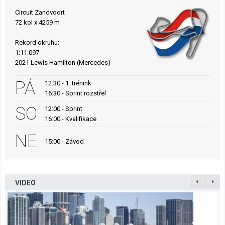
Circuit Zandvoort
72 kol x 4259 m
Rekord okruhu:
1:11.097
2021 Lewis Hamilton (Mercedes)
PÁ
12:30 - 1. trénink
16:30 - Sprint rozstřel
SO
12:00 - Sprint
16:00 - Kvalifikace
NE
15:00 - Závod
VIDEO