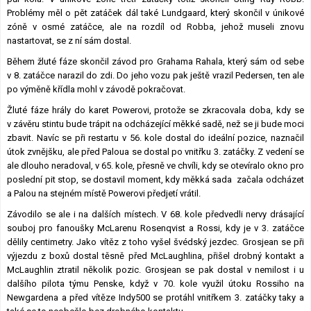
Problémy měl o pět zatáček dál také Lundgaard, který skončil v únikové
zóně v osmé zatáčce, ale na rozdíl od Robba, jehož museli znovu
nastartovat, se z ní sám dostal.
Během žluté fáze skončil závod pro Grahama Rahala, který sám od sebe
v 8. zatáčce narazil do zdi. Do jeho vozu pak ještě vrazil Pedersen, ten ale
po výměně křídla mohl v závodě pokračovat.
Žluté fáze hrály do karet Powerovi, protože se zkracovala doba, kdy se
v závěru stintu bude trápit na odcházející měkké sadě, než se ji bude moci
zbavit. Navíc se při restartu v 56. kole dostal do ideální pozice, naznačil
útok zvnějšku, ale před Paloua se dostal po vnitřku 3. zatáčky. Z vedení se
ale dlouho neradoval, v 65. kole, přesně ve chvíli, kdy se otevíralo okno pro
poslední pit stop, se dostavil moment, kdy měkká sada
začala odcházet
a Palou na stejném místě Powerovi předjetí vrátil.
Závodilo se ale i na dalších místech. V 68. kole předvedli nervy drásající
souboj pro fanoušky McLarenu Rosenqvist a Rossi, kdy je v 3. zatáčce
dělily centimetry. Jako vítěz z toho vyšel švédský jezdec. Grosjean se při
výjezdu z boxů dostal těsně před McLaughlina, přišel drobný kontakt a
McLaughlin ztratil několik pozic. Grosjean se pak dostal v nemilost i u
dalšího pilota týmu Penske, když v 70. kole využil útoku Rossiho na
Newgardena a před vítěze Indy500 se protáhl vnitřkem 3. zatáčky taky a