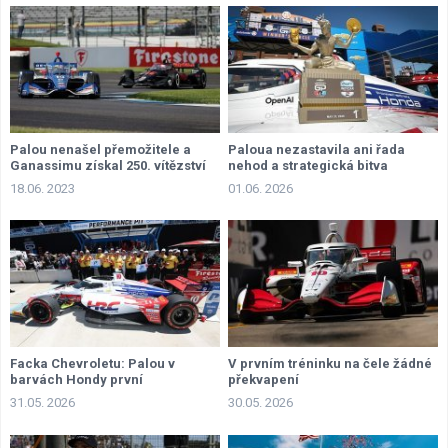
Palou nenašel přemožitele a
Paloua nezastavila ani řada
Ganassimu získal 250. vítězství
nehod a strategická bitva
18.06. 2023
01.06. 2026
Facka Chevroletu: Palou v
V prvním tréninku na čele žádné
barvách Hondy první
překvapení
31.05. 2026
30.05. 2026