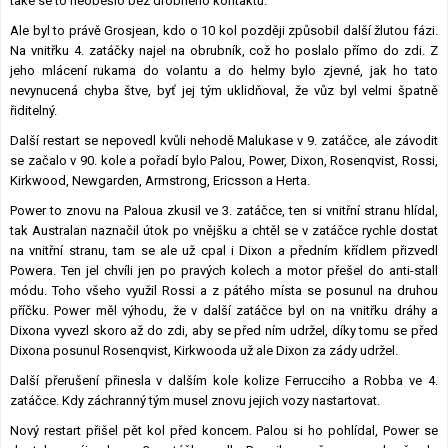
také se to neobešlo bez drobného kontaktu.
Ale byl to právě Grosjean, kdo o 10 kol později způsobil další žlutou fázi.
Na vnitřku 4. zatáčky najel na obrubník, což ho poslalo přímo do zdi. Z
jeho mlácení rukama do volantu a do helmy bylo zjevné, jak ho tato
nevynucená chyba štve, byť jej tým uklidňoval, že vůz byl velmi špatně
řiditelný.
Další restart se nepovedl kvůli nehodě Malukase v 9. zatáčce, ale závodit
se začalo v 90. kole a pořadí bylo Palou, Power, Dixon, Rosenqvist, Rossi,
Kirkwood, Newgarden, Armstrong, Ericsson a Herta.
Power to znovu na Paloua zkusil ve 3. zatáčce, ten si vnitřní stranu hlídal,
tak Australan naznačil útok po vnějšku a chtěl se v zatáčce rychle dostat
na vnitřní stranu, tam se ale už cpal i Dixon a předním křídlem přizvedl
Powera. Ten jel chvíli jen po pravých kolech a motor přešel do anti-stall
módu. Toho všeho využil Rossi a z pátého místa se posunul na druhou
příčku. Power měl výhodu, že v další zatáčce byl on na vnitřku dráhy a
Dixona vyvezl skoro až do zdi, aby se před ním udržel, díky tomu se před
Dixona posunul Rosenqvist, Kirkwooda už ale Dixon za zády udržel.
Další přerušení přinesla v dalším kole kolize Ferrucciho a Robba ve 4.
zatáčce. Kdy záchranný tým musel znovu jejich vozy nastartovat.
Nový restart přišel pět kol před koncem. Palou si ho pohlídal, Power se