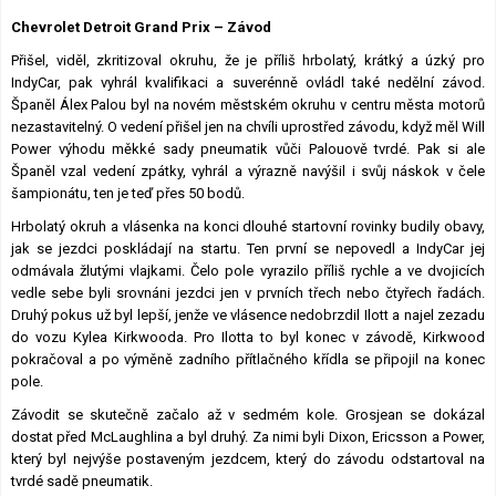
Lexikon F1
Chevrolet Detroit Grand Prix – Závod
Přišel, viděl, zkritizoval okruhu, že je příliš hrbolatý, krátký a úzký pro
IndyCar, pak vyhrál kvalifikaci a suverénně ovládl také nedělní závod.
Španěl Álex Palou byl na novém městském okruhu v centru města motorů
nezastavitelný. O vedení přišel jen na chvíli uprostřed závodu, když měl Will
Power výhodu měkké sady pneumatik vůči Palouově tvrdé. Pak si ale
Španěl vzal vedení zpátky, vyhrál a výrazně navýšil i svůj náskok v čele
šampionátu, ten je teď přes 50 bodů.
Hrbolatý okruh a vlásenka na konci dlouhé startovní rovinky budily obavy,
jak se jezdci poskládají na startu. Ten první se nepovedl a IndyCar jej
odmávala žlutými vlajkami. Čelo pole vyrazilo příliš rychle a ve dvojicích
vedle sebe byli srovnáni jezdci jen v prvních třech nebo čtyřech řadách.
Druhý pokus už byl lepší, jenže ve vlásence nedobrzdil Ilott a najel zezadu
do vozu Kylea Kirkwooda. Pro Ilotta to byl konec v závodě, Kirkwood
pokračoval a po výměně zadního přítlačného křídla se připojil na konec
pole.
Závodit se skutečně začalo až v sedmém kole. Grosjean se dokázal
dostat před McLaughlina a byl druhý. Za nimi byli Dixon, Ericsson a Power,
který byl nejvýše postaveným jezdcem, který do závodu odstartoval na
tvrdé sadě pneumatik.