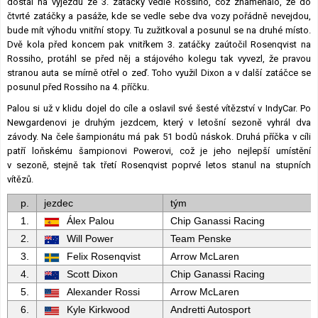
dostal na výjezdu ze 3. zatáčky vedle Rossiho, což znamenalo, že do
čtvrté zatáčky a pasáže, kde se vedle sebe dva vozy pořádně nevejdou,
bude mít výhodu vnitřní stopy. Tu zužitkoval a posunul se na druhé místo.
Dvě kola před koncem pak vnitřkem 3. zatáčky zaútočil Rosenqvist na
Rossiho, protáhl se před něj a stájového kolegu tak vyvezl, že pravou
stranou auta se mírně otřel o zeď. Toho využil Dixon a v další zatáčce se
posunul před Rossiho na 4. příčku.
Palou si už v klidu dojel do cíle a oslavil své šesté vítězství v IndyCar. Po
Newgardenovi je druhým jezdcem, který v letošní sezoně vyhrál dva
závody. Na čele šampionátu má pak 51 bodů náskok. Druhá příčka v cíli
patří loňskému šampionovi Powerovi, což je jeho nejlepší umístění
v sezoně, stejně tak třetí Rosenqvist poprvé letos stanul na stupních
vítězů.
p.
jezdec
tým
1.
Álex Palou
Chip Ganassi Racing
2.
Will Power
Team Penske
3.
Felix Rosenqvist
Arrow McLaren
4.
Scott Dixon
Chip Ganassi Racing
5.
Alexander Rossi
Arrow McLaren
6.
Kyle Kirkwood
Andretti Autosport