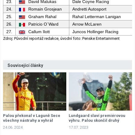
23.
David Malukas
Dale Coyne Racing
24.
Romain Grosjean
Andretti Autosport
25.
Graham Rahal
Rahal Letterman Lanigan
26.
Patricio O´Ward
Arrow McLaren
27.
Callum Ilott
Juncos Hollinger Racing
Zdroj: Původní reportáž redakce, úvodní foto: Penske Entertainment
Související články
Palou překonal v Laguně Sece
Lundgaard slaví premiérovou
všechny nástrahy a vyhrál
výhru. Palou skončil druhý
24.06. 2024
17.07. 2023