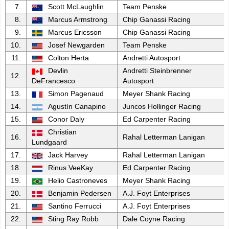
7.
Scott McLaughlin
Team Penske
8.
Marcus Armstrong
Chip Ganassi Racing
9.
Marcus Ericsson
Chip Ganassi Racing
10.
Josef Newgarden
Team Penske
11.
Colton Herta
Andretti Autosport
Devlin
Andretti Steinbrenner
12.
DeFrancesco
Autosport
13.
Simon Pagenaud
Meyer Shank Racing
14.
Agustín Canapino
Juncos Hollinger Racing
15.
Conor Daly
Ed Carpenter Racing
Christian
16.
Rahal Letterman Lanigan
Lundgaard
17.
Jack Harvey
Rahal Letterman Lanigan
18.
Rinus VeeKay
Ed Carpenter Racing
19.
Helio Castroneves
Meyer Shank Racing
20.
Benjamin Pedersen
A.J. Foyt Enterprises
21.
Santino Ferrucci
A.J. Foyt Enterprises
22.
Sting Ray Robb
Dale Coyne Racing