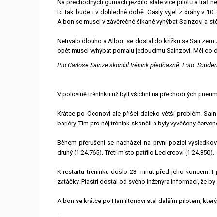
Na přechodných gumách jezdilo stále více pilotů a trať neus
to tak bude i v dohledné době. Gasly vyjel z dráhy v 1
Albon se musel v závěrečné šikaně vyhýbat Sainzovi a stě
Netrvalo dlouho a Albon se dostal do křížku se Sainzem z
opět musel vyhýbat pomalu jedoucímu Sainzovi. Měl co děl
Pro Carlose Sainze skončil trénink předčasně. Foto: Scuderi
V polovině tréninku už byli všichni na přechodných pneumati
Krátce po Oconovi ale přišel daleko větší problém. Sain
bariéry. Tím pro něj trénink skončil a byly vyvěšeny červené
Během přerušení se nacházel na první pozici výsledkov
druhý (1:24,765). Třetí místo patřilo Leclercovi (1:24,850).
K restartu tréninku došlo 23 minut před jeho koncem. I 
zatáčky. Piastri dostal od svého inženýra informaci, že by m
Albon se krátce po Hamiltonovi stal dalším pilotem, který 