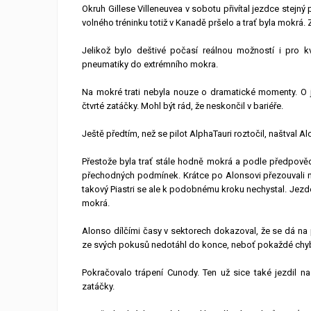
Okruh Gillese Villeneuvea v sobotu přivítal jezdce stejn
volného tréninku totiž v Kanadě pršelo a trať byla mokrá.
Jelikož bylo deštivé počasí reálnou možností i pro kv
pneumatiky do extrémního mokra.
Na mokré trati nebyla nouze o dramatické momenty. O j
čtvrté zatáčky. Mohl být rád, že neskončil v bariéře.
Ještě předtím, než se pilot AlphaTauri roztočil, naštval Al
Přestože byla trať stále hodně mokrá a podle předpověd
přechodných podmínek. Krátce po Alonsovi přezouvali na t
takový Piastri se ale k podobnému kroku nechystal. Jezde
mokrá.
Alonso dílčími časy v sektorech dokazoval, že se dá na 
ze svých pokusů nedotáhl do konce, neboť pokaždé chy
Pokračovalo trápení Cunody. Ten už sice také jezdil 
zatáčky.