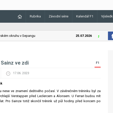
Rubrika
Závodní série
Kalendář F1
Výsledk
kém okruhu v Sepangu
25.07.2026
Lando Norri
 Sainz ve zdi
F1
17.06. 2023
nk
u nese ve znamení deštivého počasí. V závěrečném tréninku byl za
ychlejší Verstappen před Leclercem a Alonsem. U Ferrari budou mít
ělat. Pro Sainze totiž skončil trénink už půl hodiny před koncem po