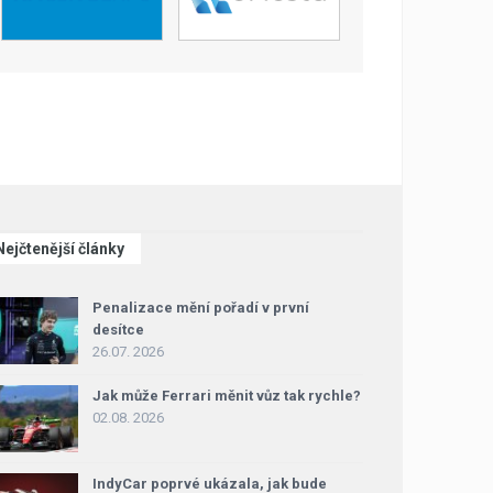
Nejčtenější články
Penalizace mění pořadí v první
desítce
26.07. 2026
Jak může Ferrari měnit vůz tak rychle?
02.08. 2026
IndyCar poprvé ukázala, jak bude