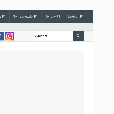
y F1
Týmy a jezdci F1
Okruhy F1
Lexikon F1
s v Maďarsku letos poprvé vyhrál kvalifikaci