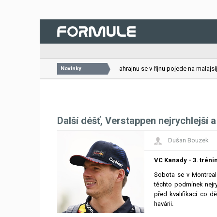
26.07.2026
VC Bahrajnu se v říjnu pojede na malajsijs
Novinky
Další déšť, Verstappen nejrychlejší a
Dušan Bouzek
VC Kanady - 3. tréni
Sobota se v Montreal
těchto podmínek nejr
před kvalifikací co d
havárii.