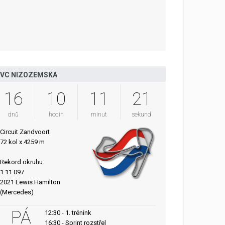
VC NIZOZEMSKA
16
10
11
20
dnů
hodin
minut
sekund
Circuit Zandvoort
72 kol x 4259 m
Rekord okruhu:
1:11.097
2021 Lewis Hamilton
(Mercedes)
PÁ
12:30 - 1. trénink
16:30 - Sprint rozstřel