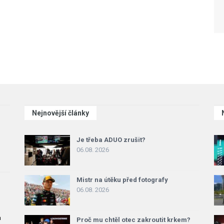
Nejnovější články
Je třeba ADUO zrušit?
06.08. 2026
Mistr na útěku před fotografy
06.08. 2026
a
Proč mu chtěl otec zakroutit krkem?