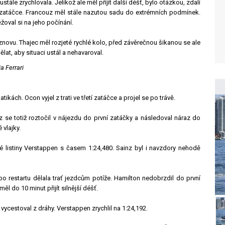
tále zrychlovala. Jelikož ale měl přijít další déšť, bylo otázkou, zdali
0. zatáčce. Francouz měl stále nazutou sadu do extrémních podmínek.
žoval si na jeho počínání.
novu. Thajec měl rozjeté rychlé kolo, před závěrečnou šikanou se ale
at, aby situaci ustál a nehavaroval.
a Ferrari
kách. Ocon vyjel z trati ve třetí zatáčce a projel se po trávě.
z se totiž roztočil v nájezdu do první zatáčky a následoval náraz do
 vlajky.
é listiny Verstappen s časem 1:24,480. Sainz byl i navzdory nehodě
po restartu dělala trať jezdcům potíže. Hamilton nedobrzdil do první
ěl do 10 minut přijít silnější déšť.
vycestoval z dráhy. Verstappen zrychlil na 1:24,192.