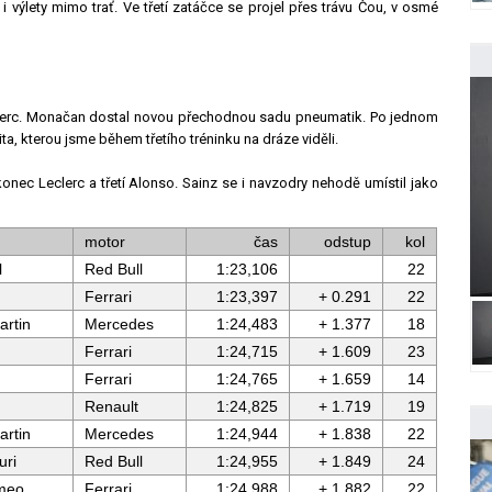
i výlety mimo trať. Ve třetí zatáčce se projel přes trávu Čou, v osmé
eclerc. Monačan dostal novou přechodnou sadu pneumatik. Po jednom
ta, kterou jsme během třetího tréninku na dráze viděli.
onec Leclerc a třetí Alonso. Sainz se i navzodry nehodě umístil jako
motor
čas
odstup
kol
l
Red Bull
1:23,106
22
Ferrari
1:23,397
+ 0.291
22
artin
Mercedes
1:24,483
+ 1.377
18
Ferrari
1:24,715
+ 1.609
23
Ferrari
1:24,765
+ 1.659
14
Renault
1:24,825
+ 1.719
19
artin
Mercedes
1:24,944
+ 1.838
22
uri
Red Bull
1:24,955
+ 1.849
24
meo
Ferrari
1:24,988
+ 1.882
22