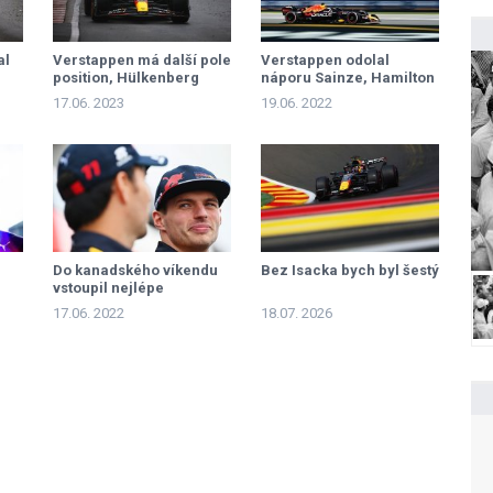
al
Verstappen má další pole
Verstappen odolal
position, Hülkenberg
náporu Sainze, Hamilton
zazářil druhou příčkou
se vrátil na pódium
17.06. 2023
19.06. 2022
Do kanadského víkendu
Bez Isacka bych byl šestý
vstoupil nejlépe
o
Verstappen
17.06. 2022
18.07. 2026