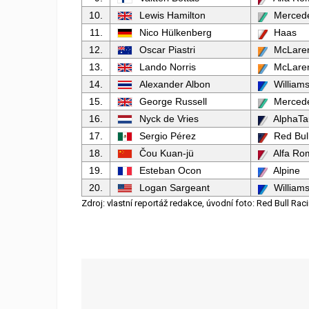
10.
Lewis Hamilton
Merced
11.
Nico Hülkenberg
Haas
12.
Oscar Piastri
McLare
13.
Lando Norris
McLare
14.
Alexander Albon
William
15.
George Russell
Merced
16.
Nyck de Vries
AlphaTa
17.
Sergio Pérez
Red Bul
18.
Čou Kuan-jü
Alfa Ro
19.
Esteban Ocon
Alpine
20.
Logan Sargeant
William
Zdroj: vlastní reportáž redakce, úvodní foto: Red Bull Rac