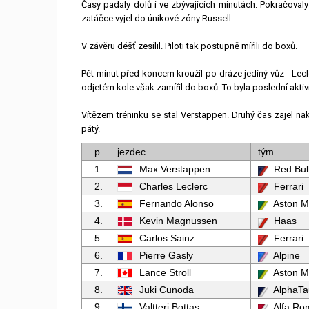
Časy padaly dolů i ve zbývajících minutách. Pokračovaly 
zatáčce vyjel do únikové zóny Russell.
V závěru déšť zesílil. Piloti tak postupně mířili do boxů.
Pět minut před koncem kroužil po dráze jediný vůz - L
odjetém kole však zamířil do boxů. To byla poslední aktivi
Vítězem tréninku se stal Verstappen. Druhý čas zajel nak
pátý.
p.
jezdec
tým
1.
Max Verstappen
Red Bul
2.
Charles Leclerc
Ferrari
3.
Fernando Alonso
Aston M
4.
Kevin Magnussen
Haas
5.
Carlos Sainz
Ferrari
6.
Pierre Gasly
Alpine
7.
Lance Stroll
Aston M
8.
Juki Cunoda
AlphaTa
9.
Valtteri Bottas
Alfa Ro