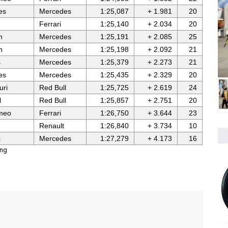
es
Mercedes
1:25,087
+ 1.981
20
Ferrari
1:25,140
+ 2.034
20
n
Mercedes
1:25,191
+ 2.085
25
n
Mercedes
1:25,198
+ 2.092
21
s
Mercedes
1:25,379
+ 2.273
21
es
Mercedes
1:25,435
+ 2.329
20
uri
Red Bull
1:25,725
+ 2.619
24
l
Red Bull
1:25,857
+ 2.751
20
meo
Ferrari
1:26,750
+ 3.644
23
Renault
1:26,840
+ 3.734
10
s
Mercedes
1:27,279
+ 4.173
16
ing