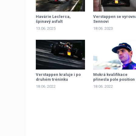
Havárie Leclerca,
Verstappen se vyrovn
špinavý asfalt
Sennovi
13.06. 2025
18.06. 2023
Verstappen kraluje i po
Mokrá kvalifikace
druhém tréninku
přinesla pole position
Verstappenovi, Alons
18.06. 2022
18.06. 2022
překvapivě druhý