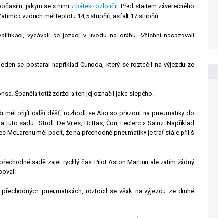
ý počasím, jakým se s nimi
v pátek rozloučil
. Před startem závěrečného
 Zatímco vzduch měl teplotu 14,5 stupňů, asfalt 17 stupňů.
alifikaci, vydávali se jezdci v úvodu na dráhu. Všichni nasazovali
eden se postaral například Cunoda, který se roztočil na výjezdu ze
onsa. Španěla totiž zdržel a ten jej označil jako slepého.
i měl přijít další déšť, rozhodl se Alonso přezout na pneumatiky do
uto sadu i Stroll, De Vries, Bottas, Čou, Leclerc a Sainz. Například
c McLarenu měl pocit, že na přechodné pneumatiky je trať stále příliš
přechodné sadě zajet rychlý čas. Pilot Aston Martinu ale zatím žádný
boval.
na přechodných pneumatikách, roztočil se však na výjezdu ze druhé