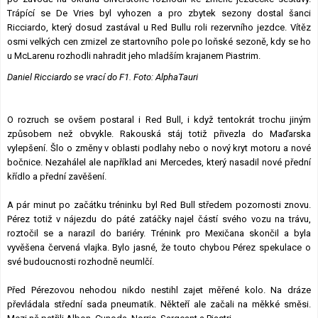
Trápící se De Vries byl vyhozen a pro zbytek sezony dostal šanci
Ricciardo, který dosud zastával u Red Bullu roli rezervního jezdce. Vítěz
osmi velkých cen zmizel ze startovního pole po loňské sezoně, kdy se ho
u McLarenu rozhodli nahradit jeho mladším krajanem Piastrim.
Daniel Ricciardo se vrací do F1. Foto: AlphaTauri
O rozruch se ovšem postaral i Red Bull, i když tentokrát trochu jiným
způsobem než obvykle. Rakouská stáj totiž přivezla do Maďarska
vylepšení. Šlo o změny v oblasti podlahy nebo o nový kryt motoru a nové
bočnice. Nezahálel ale například ani Mercedes, který nasadil nové přední
křídlo a přední zavěšení.
A pár minut po začátku tréninku byl Red Bull středem pozornosti znovu.
Pérez totiž v nájezdu do páté zatáčky najel částí svého vozu na trávu,
roztočil se a narazil do bariéry. Trénink pro Mexičana skončil a byla
vyvěšena červená vlajka. Bylo jasné, že touto chybou Pérez spekulace o
své budoucnosti rozhodně neumlčí.
Před Pérezovou nehodou nikdo nestihl zajet měřené kolo. Na dráze
převládala střední sada pneumatik. Někteří ale začali na měkké směsi.