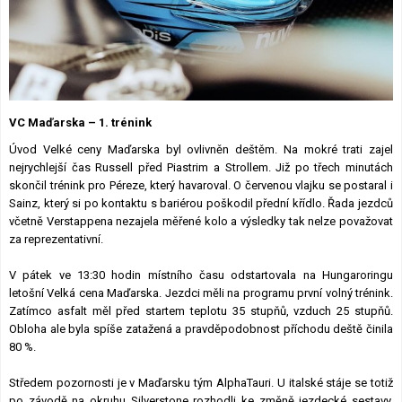
Lexikon F1
VC Maďarska – 1. trénink
Úvod Velké ceny Maďarska byl ovlivněn deštěm. Na mokré trati zajel
nejrychlejší čas Russell před Piastrim a Strollem. Již po třech minutách
skončil trénink pro Péreze, který havaroval. O červenou vlajku se postaral i
Sainz, který si po kontaktu s bariérou poškodil přední křídlo. Řada jezdců
včetně Verstappena nezajela měřené kolo a výsledky tak nelze považovat
za reprezentativní.
V pátek ve 13:30 hodin místního času odstartovala na Hungaroringu
letošní Velká cena Maďarska. Jezdci měli na programu první volný trénink.
Zatímco asfalt měl před startem teplotu 35 stupňů, vzduch 25 stupňů.
Obloha ale byla spíše zatažená a pravděpodobnost příchodu deště činila
80 %.
Středem pozornosti je v Maďarsku tým AlphaTauri. U italské stáje se totiž
po závodě na okruhu Silverstone rozhodli ke změně jezdecké sestavy.