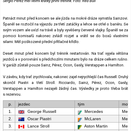
Sergio Pérez měl velmi krátký první trénink. Foto: Red Bull
Patnáct minut před koncem se ale jízda na mokré dráze vymstila Sainzovi.
Španěl se roztočil na výjezdu ze třetí zatáčky a lehce se otřel o bariéru. Se
svým vozem ale uvízl na trávě a byly vyvěšeny červené vlajky. Španěl se za
pomoci komisařů nakonec zvládl rozjet a vrátil se do boxů vlastními
silami. Měl poškozené přední přítlačné křídlo.
Deset minut před koncem byl trénink restartován. Na trať vyjela většina
jezdců a v porovnání s předchozími minutami bylo na dráze celkem rušno.
V garáži zůstali pouze Sainz, Pérez, Ocon, Gasly, Verstappen a Hamilton.
V závěru, kdy trať zrychlovala, nakonec zajel nejrychlejší čas Russell. Druhý
skončil Piastri a třetí Stroll. Ricciardo, Sainz, Pérez, Ocon, Gasly,
Verstappen a Hamilton nezajeli žádný čas. Výsledky je proto třeba brát
s rezervou.
p.
jezdec
tým
moto
1.
George Russell
Mercedes
Mer
2.
Oscar Piastri
McLaren
Mer
3.
Lance Stroll
Aston Martin
Mer