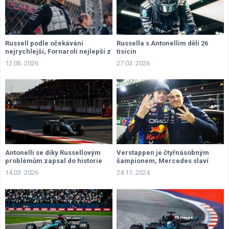
Russell podle očekávání
Russella s Antonellim dělí 26
nejrychlejší, Fornaroli nejlepší z
tisícin
nováčků
12.06. 2026
27.03. 2026
Antonelli se díky Russellovým
Verstappen je čtyřnásobným
problémům zapsal do historie
šampionem, Mercedes slaví
dvojité vítězství
14.03. 2026
24.11. 2024