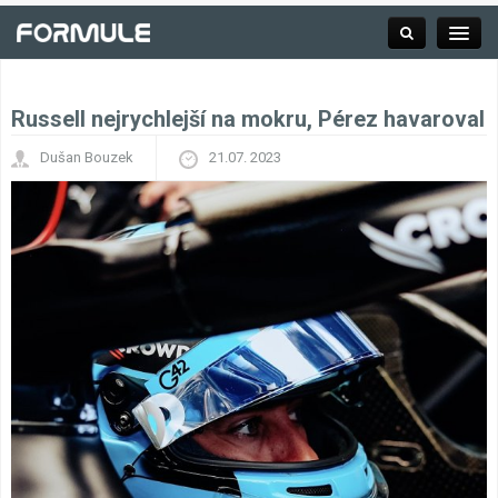
Russell nejrychlejší na mokru, Pérez havaroval
Rubrika
Dušan Bouzek
21.07. 2023
Závodní série
Kalendář F1
Výsledky F1
Týmy a jezdci F1
Okruhy F1