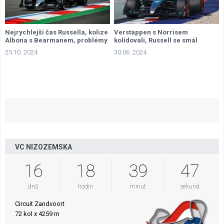
Nejrychlejší čas Russella, kolize
Verstappen s Norrisem
Albona s Bearmanem, problémy
kolidovali, Russell se smál
pro Verstappena
25.10. 2024
30.06. 2024
VC NIZOZEMSKA
16
18
39
46
dnů
hodin
minut
sekund
Circuit Zandvoort
72 kol x 4259 m