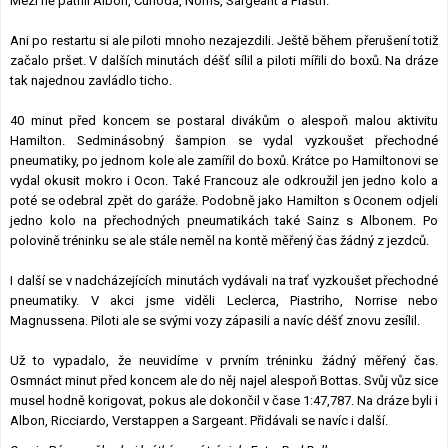
Mezi ně patřili Albon, Cunoda, Norris, Sargeant a Piastri.
Ani po restartu si ale piloti mnoho nezajezdili. Ještě během přerušení totiž
začalo pršet. V dalších minutách déšť sílil a piloti mířili do boxů. Na dráze
tak najednou zavládlo ticho.
40 minut před koncem se postaral divákům o alespoň malou aktivitu
Hamilton. Sedminásobný šampion se vydal vyzkoušet přechodné
pneumatiky, po jednom kole ale zamířil do boxů. Krátce po Hamiltonovi se
vydal okusit mokro i Ocon. Také Francouz ale odkroužil jen jedno kolo a
poté se odebral zpět do garáže. Podobně jako Hamilton s Oconem odjeli
jedno kolo na přechodných pneumatikách také Sainz s Albonem. Po
polovině tréninku se ale stále neměl na kontě měřený čas žádný z jezdců.
I další se v nadcházejících minutách vydávali na trať vyzkoušet přechodné
pneumatiky. V akci jsme viděli Leclerca, Piastriho, Norrise nebo
Magnussena. Piloti ale se svými vozy zápasili a navíc déšť znovu zesílil.
Už to vypadalo, že neuvidíme v prvním tréninku žádný měřený čas.
Osmnáct minut před koncem ale do něj najel alespoň Bottas. Svůj vůz sice
musel hodně korigovat, pokus ale dokončil v čase 1:47,787. Na dráze byli i
Albon, Ricciardo, Verstappen a Sargeant. Přidávali se navíc i další.