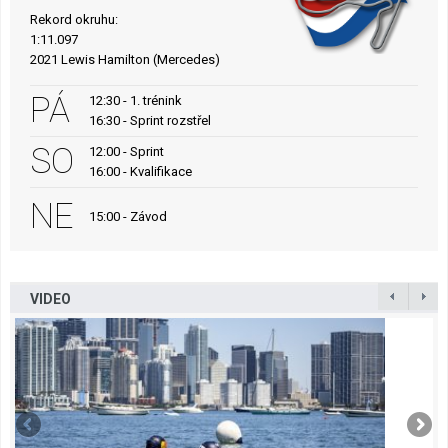
Rekord okruhu:
1:11.097
2021 Lewis Hamilton (Mercedes)
PÁ
12:30 - 1. trénink
16:30 - Sprint rozstřel
SO
12:00 - Sprint
16:00 - Kvalifikace
NE
15:00 - Závod
VIDEO