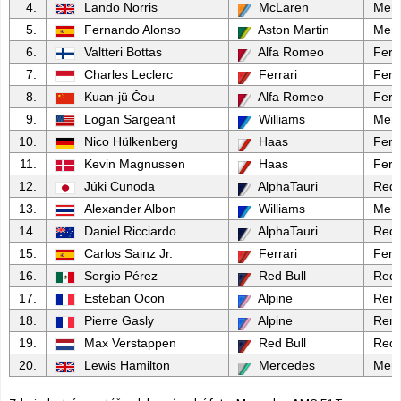
4.
Lando Norris
McLaren
Mer
5.
Fernando Alonso
Aston Martin
Mer
6.
Valtteri Bottas
Alfa Romeo
Ferra
7.
Charles Leclerc
Ferrari
Ferra
8.
Kuan-jü Čou
Alfa Romeo
Ferra
9.
Logan Sargeant
Williams
Mer
10.
Nico Hülkenberg
Haas
Ferra
11.
Kevin Magnussen
Haas
Ferra
12.
Júki Cunoda
AlphaTauri
Red 
13.
Alexander Albon
Williams
Mer
14.
Daniel Ricciardo
AlphaTauri
Red 
15.
Carlos Sainz Jr.
Ferrari
Ferra
16.
Sergio Pérez
Red Bull
Red 
17.
Esteban Ocon
Alpine
Rena
18.
Pierre Gasly
Alpine
Rena
19.
Max Verstappen
Red Bull
Red 
20.
Lewis Hamilton
Mercedes
Mer