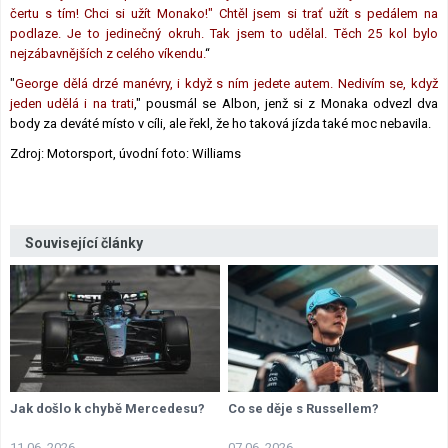
čertu s tím! Chci si užít Monako!" Chtěl jsem si trať užít s pedálem na
podlaze. Je to jedinečný okruh. Tak jsem to udělal. Těch 25 kol bylo
nejzábavnějších z celého víkendu.
“
"
George dělá drzé manévry, i když s ním jedete autem. Nedivím se, když
jeden udělá i na trati
," pousmál se Albon, jenž si z Monaka odvezl dva
body za deváté místo v cíli, ale řekl, že ho taková jízda také moc nebavila.
Zdroj: Motorsport, úvodní foto: Williams
Související články
Jak došlo k chybě Mercedesu?
Co se děje s Russellem?
11.06. 2026
07.06. 2026