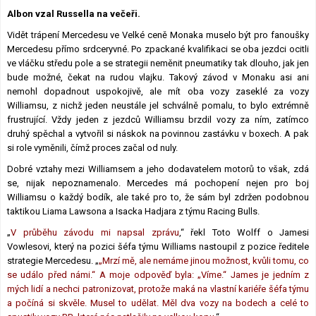
Albon vzal Russella na večeři.
Lexikon F1
Vidět trápení Mercedesu ve Velké ceně Monaka muselo být pro fanoušky
Mercedesu přímo srdceryvné. Po zpackané kvalifikaci se oba jezdci ocitli
ve vláčku středu pole a se strategii neměnit pneumatiky tak dlouho, jak jen
bude možné, čekat na rudou vlajku. Takový závod v Monaku asi ani
nemohl dopadnout uspokojivě, ale mít oba vozy zaseklé za vozy
Williamsu, z nichž jeden neustále jel schválně pomalu, to bylo extrémně
frustrující. Vždy jeden z jezdců Williamsu brzdil vozy za ním, zatímco
druhý spěchal a vytvořil si náskok na povinnou zastávku v boxech. A pak
si role vyměnili, čímž proces začal od nuly.
Dobré vztahy mezi Williamsem a jeho dodavatelem motorů to však, zdá
se, nijak nepoznamenalo. Mercedes má pochopení nejen pro boj
Williamsu o každý bodík, ale také pro to, že sám byl zdržen podobnou
taktikou Liama ​​Lawsona a Isacka Hadjara z týmu Racing Bulls.
„
V průběhu závodu mi napsal zprávu
,“ řekl Toto Wolff o Jamesi
Vowlesovi, který na pozici šéfa týmu Williams nastoupil z pozice ředitele
strategie Mercedesu. „
„Mrzí mě, ale nemáme jinou možnost, kvůli tomu, co
se událo před námi.“ A moje odpověď byla: „Víme.“ James je jedním z
mých lidí a nechci patronizovat, protože maká na vlastní kariéře šéfa týmu
a počíná si skvěle. Musel to udělat. Měl dva vozy na bodech a celé to