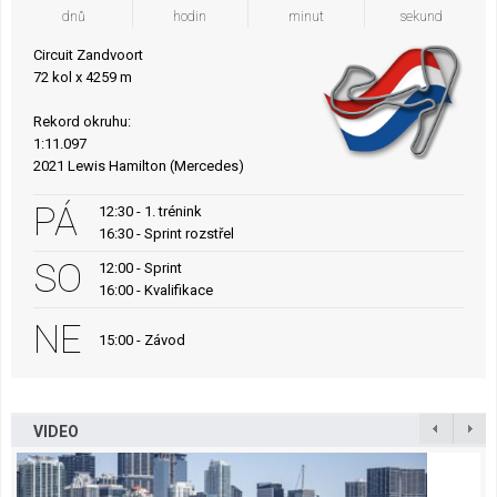
dnů
hodin
minut
sekund
Circuit Zandvoort
72 kol x 4259 m
Rekord okruhu:
1:11.097
2021 Lewis Hamilton (Mercedes)
PÁ
12:30 - 1. trénink
16:30 - Sprint rozstřel
SO
12:00 - Sprint
16:00 - Kvalifikace
NE
15:00 - Závod
VIDEO