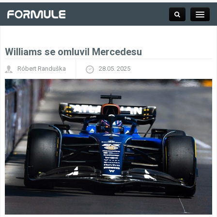
Williams se omluvil Mercedesu
Rubrika
Róbert Randuška
28.05. 2025
Závodní série
Kalendář F1
Výsledky F1
Týmy a jezdci F1
Okruhy F1