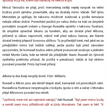
spustily vozy RB, které nás natlačily na velkou kopu.
“
Mnozí fanoušci se ptají, proč mercedesy raději nejely naopak na velmi
brzkou první výměnu pneumatik, aby se dostaly mimo vláček. Šéf týmu
Mercedes je ujišťuje, že takovou možnost zvažovali a podle simulace
nebyla vůbec dobrá. Ponechání jezdců po celou dobu na trati za úmyslně
pomalými soupeři ovšem u George Russella vyústilo v takovou frustraci,
že úmyslně vynechal šikanu za tunelem, aby se dostal před Albona,
přičemž si vůbec nepomohl, neboť měl před sebou Sainze, ale hlavně
dostal trestný přejezd boxovou uličkou. To je přísnější trest, než jaké se za
předjíždění mimo trať běžně udělují, jenže jezdci byli před závodem
upozorněni, že komisaři budou velmi přísně posuzovat souboje v jediném
místě Monte Carla, kde se téměř dá předjíždět. Navíc Russell do týmové
vysílačky prakticky přiznal, že počítá s penalizací, takže si byl vědom
porušení pravidel. Proto byl trest přísný.
Albona ty dva body nevyšly levně. Foto: Williams
Russell a Albon jsou ale téměř stejně staří, kamarádí od juniorských sérií.
Russellova frustrace nevystoupila z kokpitu spolu s ním a večer v Monaku
přijal Albonovo pozvání ma večeři.
"
Upřímně, trest mě ani nejméně netrápí
," řekl Russell. "
Byl jsem mimo body
a neměl jsem moc příležitostí užít si jízdu Monakem. Tak jsem si řekl: "K