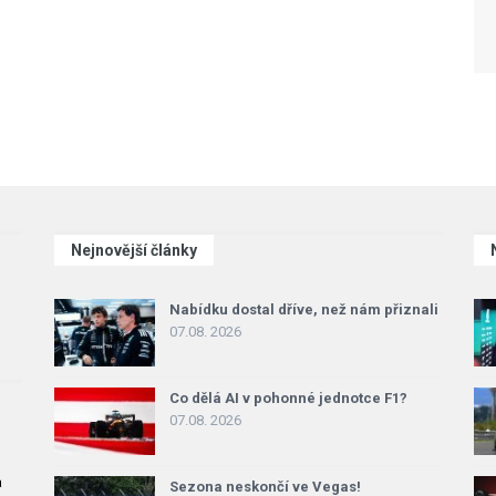
Nejnovější články
Nabídku dostal dříve, než nám přiznali
07.08. 2026
Co dělá AI v pohonné jednotce F1?
07.08. 2026
a
Sezona neskončí ve Vegas!