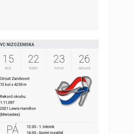
VC NIZOZEMSKA
15
22
23
25
dnů
hodin
minut
sekund
Circuit Zandvoort
72 kol x 4259 m
Rekord okruhu:
1:11.097
2021 Lewis Hamilton
(Mercedes)
PÁ
12:30 - 1. trénink
16:30 - Sprint rozstřel