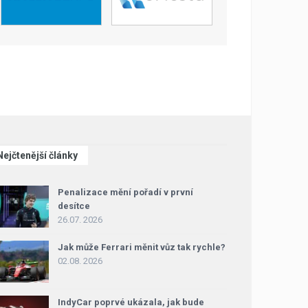
Nejčtenější články
Penalizace mění pořadí v první
desítce
26.07. 2026
Jak může Ferrari měnit vůz tak rychle?
02.08. 2026
IndyCar poprvé ukázala, jak bude