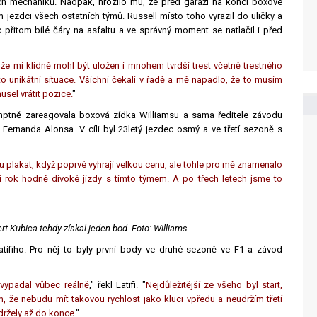
h mechaniků. Naopak, hrozilo mu, že před garáží na konci boxové
jezdci všech ostatních týmů. Russell místo toho vyrazil do uličky a
c přitom bílé čáry na asfaltu a ve správný moment se natlačil i před
že mi klidně mohl být uložen i mnohem tvrdší trest včetně trestného
to unikátní situace. Všichni čekali v řadě a mě napadlo, že to musím
sel vrátit pozice.
"
omptně zareagovala boxová zídka Williamsu a sama ředitele závodu
 Fernanda Alonsa. V cíli byl 23letý jezdec osmý a ve třetí sezoně s
u plakat, když poprvé vyhraji velkou cenu, ale tohle pro mě znamenalo
tí rok hodně divoké jízdy s tímto týmem. A po třech letech jsme to
rt Kubica tehdy získal jeden bod. Foto: Williams
fiho. Pro něj to byly první body ve druhé sezoně ve F1 a závod
vypadal vůbec reálně
," řekl Latifi. "
Nejdůležitější ze všeho byl start,
, že nebudu mít takovou rychlost jako kluci vpředu a neudržím třetí
držely až do konce.
"