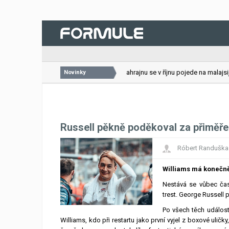
26.07.2026
VC Bahrajnu se v říjnu pojede na malajsijs
Novinky
Russell pěkně poděkoval za přiměře
Róbert Randuška
Williams má konečně
Nestává se vůbec čas
trest. George Russell 
Po všech těch událos
Williams, kdo při restartu jako první vyjel z boxové ulič