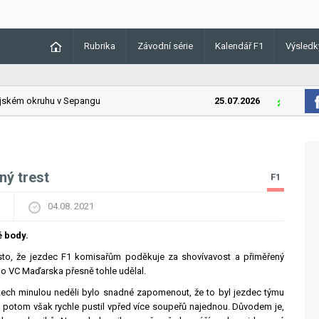
Rubrika
Závodní série
Kalendář F1
Výsledk
kém okruhu v Sepangu
25.07.2026
Lando Norr
ný trest
F1
04.08. 2021
 body.
to, že jezdec F1 komisařům poděkuje za shovívavost a přiměřený
po VC Maďarska přesně tohle udělal.
tech minulou neděli bylo snadné zapomenout, že to byl jezdec týmu
ky, potom však rychle pustil vpřed více soupeřů najednou. Důvodem je,