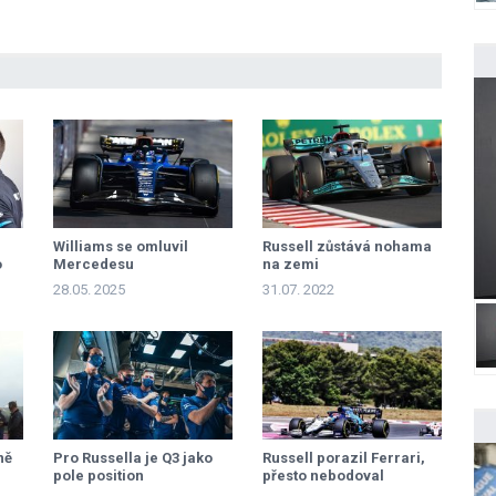
Williams se omluvil
Russell zůstává nohama
o
Mercedesu
na zemi
28.05. 2025
31.07. 2022
ně
Pro Russella je Q3 jako
Russell porazil Ferrari,
pole position
přesto nebodoval