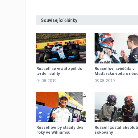
Související články
Russell se vrátil zpět do
Russellovi svědčila v
tvrdé reality
Maďarsku voda o něc
více
04.08. 2019
03.08. 2019
Russellovi by stačily dva
Russell zůstal absolut
roky ve Williamsu
šokovaný