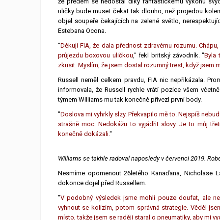
že předem se nedostal díky fantastickému výkonu svýc
uličky bude muset čekat tak dlouho, než projedou kolem 
objel soupeře čekajících na zelené světlo, nerespektují
Estebana Ocona.
"
Děkuji FIA, že dala přednost zdravému rozumu. Chápu, 
průjezdu boxovou uličkou
," řekl britský závodník. "
Byla 
zkusit. Myslím, že jsem dostal rozumný trest, když jsem mu
Russell neměl celkem pravdu, FIA nic nepřikázala. Pr
informovala, že Russell rychle vrátí pozice všem včetně
týmem Williams mu tak konečně přivezl první body.
"
Doslova mi vyhrkly slzy. Překvapilo mě to. Nejspíš nebud
strašně moc. Nedokážu to vyjádřit slovy. Je to můj tře
konečně dokázali.
"
Williams se takhle radoval naposledy v červenci 2019. Robe
Nesmíme opomenout 26letého Kanaďana, Nicholase Lati
dokonce dojel před Russellem.
"
V podobný výsledek jsme mohli pouze doufat, ale ne
vyhnout se kolizím, potom správná strategie. Věděl jsem
místo, takže jsem se raději staral o pneumatiky, aby mi vy