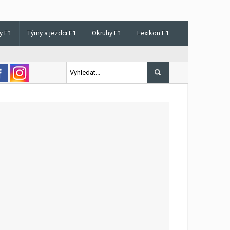
y F1
Týmy a jezdci F1
Okruhy F1
Lexikon F1
is v Maďarsku letos poprvé vyhrál kvalifikaci