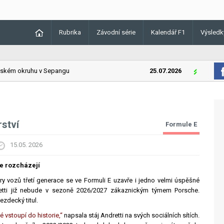
Rubrika
Závodní série
Kalendář F1
Výsledk
kém okruhu v Sepangu
25.07.2026
Lando Norr
ství
Formule E
15.05. 2026
se rozcházejí
 vozů třetí generace se ve Formuli E uzavře i jedno velmi úspěšné
dretti již nebude v sezoně 2026/2027 zákaznickým týmem Porsche.
ezdecký titul.
 vstoupí do historie,“
napsala stáj Andretti na svých sociálních sítích.