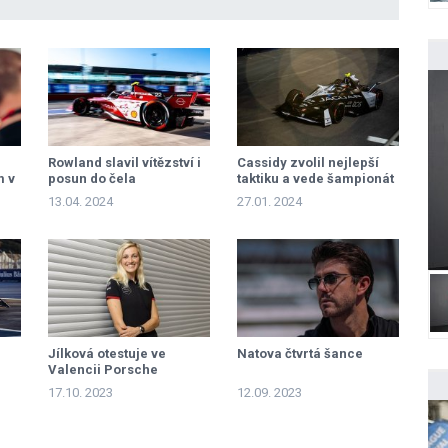
Rowland slavil vítězství i
Cassidy zvolil nejlepší
m v
posun do čela
taktiku a vede šampionát
šampionátu, Da Costa se
13.04. 2024
27.01. 2024
radoval předčasně
Jílková otestuje ve
Natova čtvrtá šance
Valencii Porsche
17.10. 2023
12.09. 2023