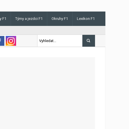
y F1
Týmy a jezdci F1
Okruhy F1
Lexikon F1
is v Maďarsku letos poprvé vyhrál kvalifikaci