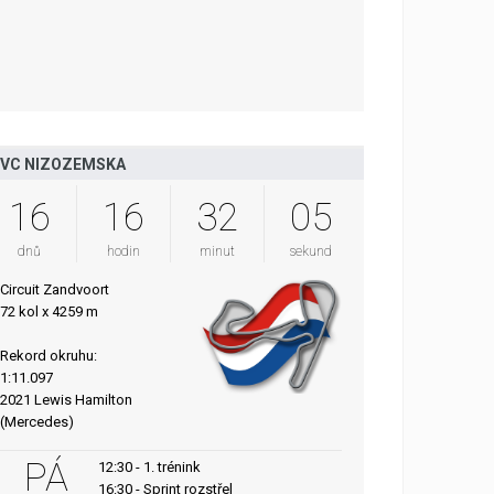
VC NIZOZEMSKA
16
16
32
04
dnů
hodin
minut
sekund
Circuit Zandvoort
72 kol x 4259 m
Rekord okruhu:
1:11.097
2021 Lewis Hamilton
(Mercedes)
PÁ
12:30 - 1. trénink
16:30 - Sprint rozstřel