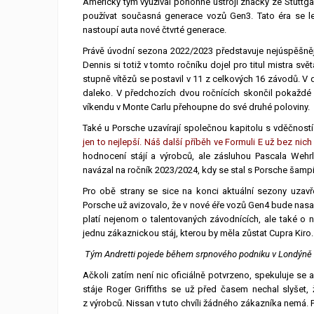
Americký tým využíval pohonné ústrojí značky ze Stuttg
používat současná generace vozů Gen3. Tato éra se l
nastoupí auta nové čtvrté generace.
Právě úvodní sezona 2022/2023 představuje nejúspěšněj
Dennis si totiž v tomto ročníku dojel pro titul mistra s
stupně vítězů se postavil v 11 z celkových 16 závodů. V d
daleko. V předchozích dvou ročnících skončil pokaždé s
víkendu v Monte Carlu přehoupne do své druhé poloviny.
Také u Porsche uzavírají společnou kapitolu s vděčnost
jen to nejlepší. Náš další příběh ve Formuli E už bez nich
hodnocení stájí a výrobců, ale zásluhou Pascala Weh
navázal na ročník 2023/2024, kdy se stal s Porsche šam
Pro obě strany se sice na konci aktuální sezony uzav
Porsche už avizovalo, že v nové éře vozů Gen4 bude nasa
platí nejenom o talentovaných závodnících, ale také 
jednu zákaznickou stáj, kterou by měla zůstat Cupra Kiro. 
Tým Andretti pojede během srpnového podniku v Londýně 
Ačkoli zatím není nic oficiálně potvrzeno, spekuluje se 
stáje Roger Griffiths se už před časem nechal slyšet, 
z výrobců. Nissan v tuto chvíli žádného zákazníka nemá. P