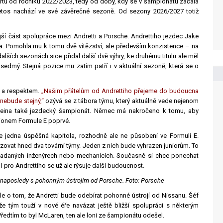
artu od ročníku 2022/2023, tedy od doby, kdy se v šampionátu začala
etos nachází ve své závěrečné sezoně. Od sezony 2026/2027 totiž
ší část spolupráce mezi Andretti a Porsche. Andrettiho jezdec Jake
věta. Pomohla mu k tomu dvě vítězství, ale především konzistence – na
alších sezonách sice přidal další dvě výhry, ke druhému titulu ale měl
edmý. Stejná pozice mu zatím patří i v aktuální sezoně, která se o
í a respektem.
„Našim přátelům od Andrettiho přejeme do budoucna
 nebude stejný,“
ozývá se z tábora týmu, který aktuálně vede nejenom
rleina také jezdecký šampionát. Němec má nakročeno k tomu, aby
pionem Formule E poprvé.
ře jedna úspěšná kapitola, rozhodně ale ne působení ve Formuli E.
zovat hned dva tovární týmy. Jeden z nich bude vyhrazen juniorům. To
o nadaných inženýrech nebo mechanicích. Současně si chce ponechat
I pro Andrettiho se už ale rýsuje další budoucnost.
naposledy s pohonným ústrojím od Porsche. Foto: Porsche
ale o tom, že Andretti bude odebírat pohonné ústrojí od Nissanu. Šéf
že tým touží v nové éře navázat ještě bližší spolupráci s některým
ředtím to byl McLaren, ten ale loni ze šampionátu odešel.