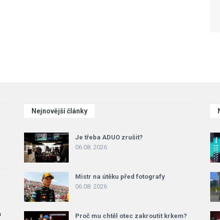
Nejnovější články
Je třeba ADUO zrušit?
06.08. 2026
Mistr na útěku před fotografy
06.08. 2026
a
Proč mu chtěl otec zakroutit krkem?