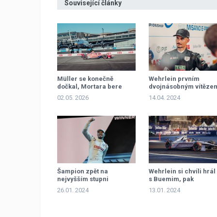
Související články
Müller se konečně
Wehrlein prvním
dočkal, Mortara bere
dvojnásobným vítěze
Wehrleinovi vedení
sezoně
02.05. 2026
14.04. 2024
Šampion zpět na
Wehrlein si chvíli hrál
nejvyšším stupni
s Buemim, pak
dominoval
26.01. 2024
13.01. 2024