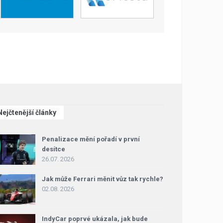
Nejčtenější články
Penalizace mění pořadí v první
desítce
26.07. 2026
Jak může Ferrari měnit vůz tak rychle?
02.08. 2026
IndyCar poprvé ukázala, jak bude