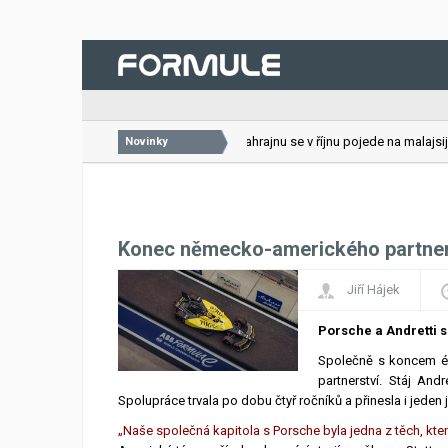
26.07.2026
VC Bahrajnu se v říjnu pojede na malajsijs
Novinky
Konec německo-amerického partner
Jiří Hájek
Porsche a Andretti 
Společně s koncem éry
partnerství. Stáj An
Spolupráce trvala po dobu čtyř ročníků a přinesla i jeden j
„Naše společná kapitola s Porsche byla jedna z těch, které